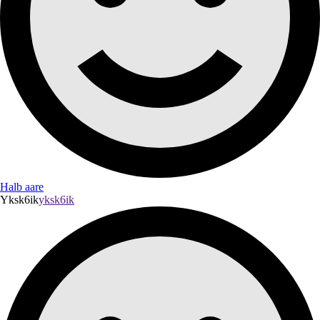
Halb aare
Yksk6ik
yksk6ik