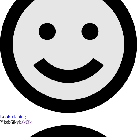
Loobu lahing
Yksk6ik
yksk6ik