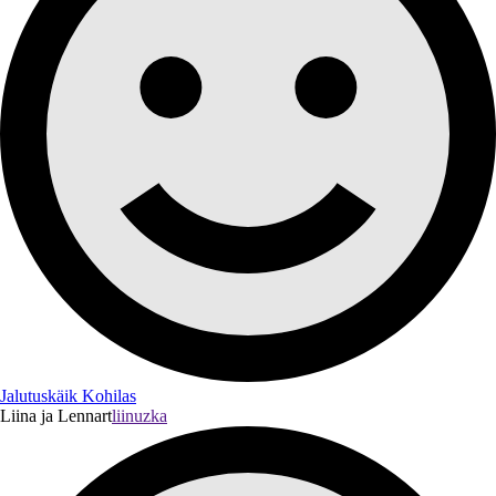
Jalutuskäik Kohilas
Liina ja Lennart
liinuzka