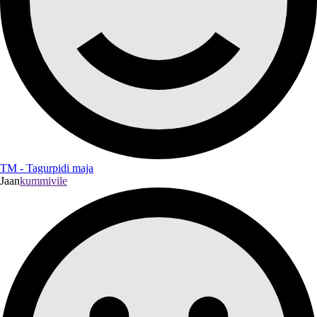
TM - Tagurpidi maja
Jaan
kummivile