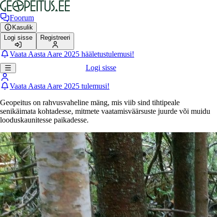
Foorum
Kasulik
Logi sisse
Registreeri
Vaata Aasta Aare 2025 hääletustulemusi!
Logi sisse
Vaata Aasta Aare 2025 tulemusi!
Geopeitus on rahvusvaheline mäng, mis viib sind tihtipeale
senikäimata kohtadesse, mitmete vaatamisväärsuste juurde või muidu
looduskaunitesse paikadesse.