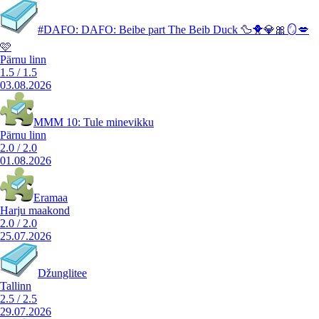
#DAFO: DAFO: Beibe part The Beib Duck 🦆🐥💎🎀🪞💋
🩷
Pärnu linn
1.5
/
1.5
03.08.2026
MMM 10: Tule minevikku
Pärnu linn
2.0
/
2.0
01.08.2026
Eramaa
Harju maakond
2.0
/
2.0
25.07.2026
Džunglitee
Tallinn
2.5
/
2.5
29.07.2026