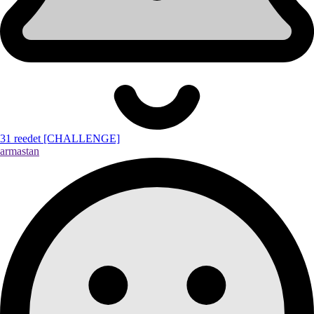
31 reedet [CHALLENGE]
armastan