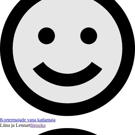
Kortermajade vana katlamaja
Liina ja Lennart
liinuzka