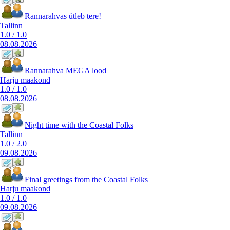
Rannarahvas ütleb tere!
Tallinn
1.0
/
1.0
08.08.2026
Rannarahva MEGA lood
Harju maakond
1.0
/
1.0
08.08.2026
Night time with the Coastal Folks
Tallinn
1.0
/
2.0
09.08.2026
Final greetings from the Coastal Folks
Harju maakond
1.0
/
1.0
09.08.2026