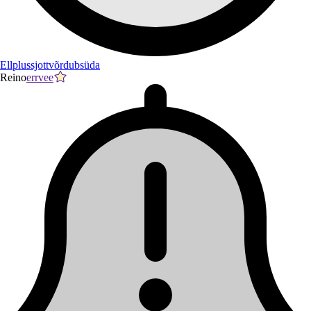
Ellplussjottvõrdubsüda
Reino
errvee