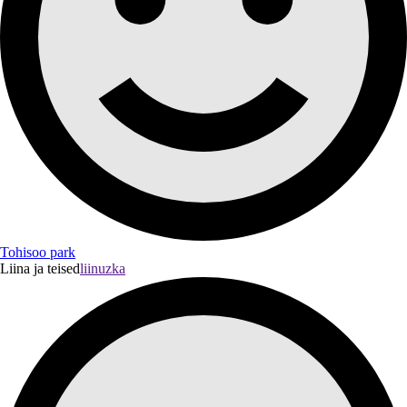
Tohisoo park
Liina ja teised
liinuzka