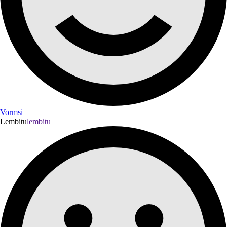
Vormsi
Lembitu
lembitu