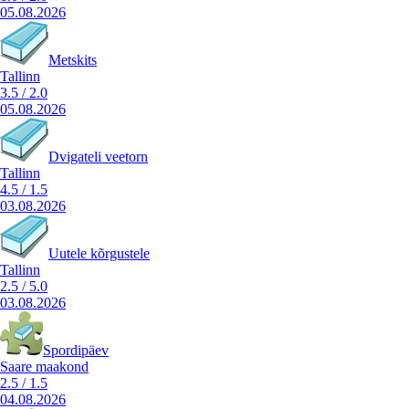
05.08.2026
Metskits
Tallinn
3.5
/
2.0
05.08.2026
Dvigateli veetorn
Tallinn
4.5
/
1.5
03.08.2026
Uutele kõrgustele
Tallinn
2.5
/
5.0
03.08.2026
Spordipäev
Saare maakond
2.5
/
1.5
04.08.2026