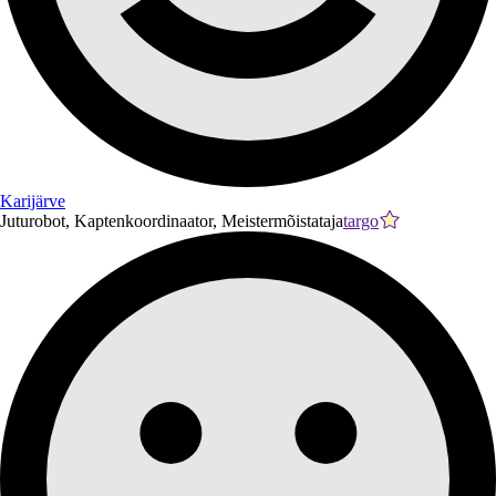
Karijärve
Juturobot, Kaptenkoordinaator, Meistermõistataja
targo