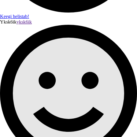
Keegi helistab!
Yksk6ik
yksk6ik