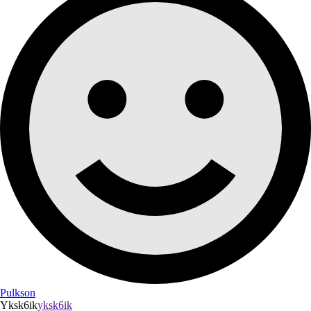
Pulkson
Yksk6ik
yksk6ik