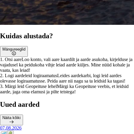
Kuidas alustada?
Mängureeglid
1
.
Otsi aare
Loo konto, vali aare kaardilt ja aarde asukoha, kirjelduse ja
vajadusel ka peidukoha vihje leiad aarde küljes. Mine nüüd kohale ja
vaata, kas leiad!
2
.
Logi aardeleid logiraamatus
Leides aardekarbi, logi leid aardes
olevasse logiraamatusse. Peida aare nii nagu sa ta leidsid ka tagasi!
3
.
Märgi leid Geopeituse lehel
Märgi ka Geopeituse veebis, et leidsid
aarde, jaga oma elamusi ja pilte teistega!
Uued aarded
Näita kõiki
07.08.2026