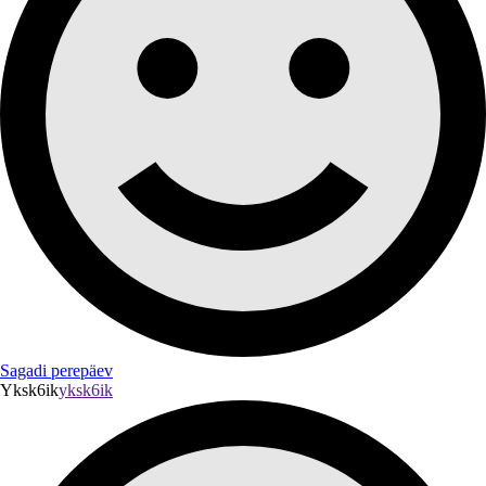
Sagadi perepäev
Yksk6ik
yksk6ik