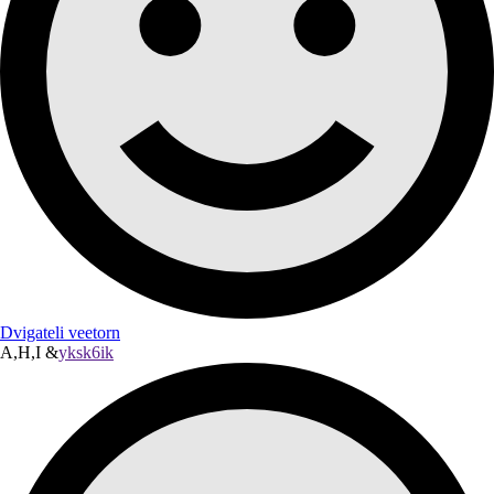
Dvigateli veetorn
A,H,I &
yksk6ik