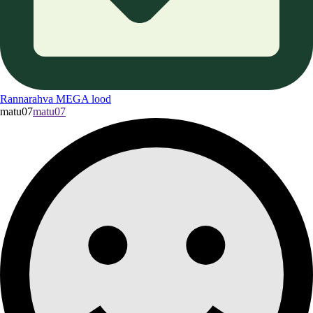
Rannarahva MEGA lood
matu07
matu07