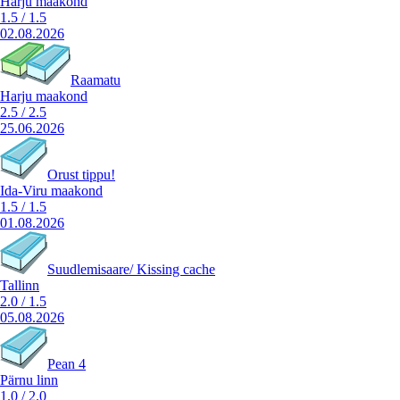
Harju maakond
1.5
/
1.5
02.08.2026
Raamatu
Harju maakond
2.5
/
2.5
25.06.2026
Orust tippu!
Ida-Viru maakond
1.5
/
1.5
01.08.2026
Suudlemisaare/ Kissing cache
Tallinn
2.0
/
1.5
05.08.2026
Pean 4
Pärnu linn
1.0
/
2.0