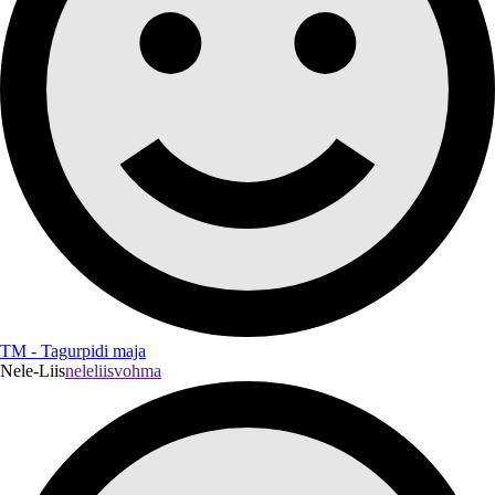
TM - Tagurpidi maja
Nele-Liis
neleliisvohma