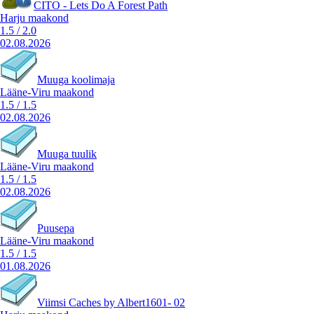
CITO - Lets Do A Forest Path
Harju maakond
1.5
/
2.0
02.08.2026
Muuga koolimaja
Lääne-Viru maakond
1.5
/
1.5
02.08.2026
Muuga tuulik
Lääne-Viru maakond
1.5
/
1.5
02.08.2026
Puusepa
Lääne-Viru maakond
1.5
/
1.5
01.08.2026
Viimsi Caches by Albert1601- 02