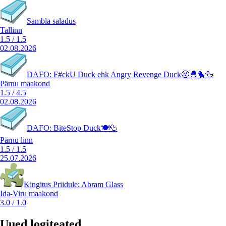
Sambla saladus
Tallinn
1.5
/
1.5
02.08.2026
DAFO: F#ckU Duck ehk Angry Revenge Duck🤬🐣🐤🦆
Pärnu maakond
1.5
/
4.5
02.08.2026
DAFO: BiteStop Duck🍽️🦆
Pärnu linn
1.5
/
1.5
25.07.2026
Kingitus Priidule: Abram Glass
Ida-Viru maakond
3.0
/
1.0
Uued logiteated