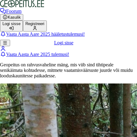
Foorum
Kasulik
Logi sisse
Registreeri
Vaata Aasta Aare 2025 hääletustulemusi!
Logi sisse
Vaata Aasta Aare 2025 tulemusi!
Geopeitus on rahvusvaheline mäng, mis viib sind tihtipeale
senikäimata kohtadesse, mitmete vaatamisväärsuste juurde või muidu
looduskaunitesse paikadesse.