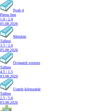
Peab 4
Pärnu linn
1.0
/
2.0
05.08.2026
Metskits
Tallinn
3.5
/
2.0
05.08.2026
Dvigateli veetorn
Tallinn
4.5
/
1.5
03.08.2026
Uutele kõrgustele
Tallinn
2.5
/
5.0
03.08.2026