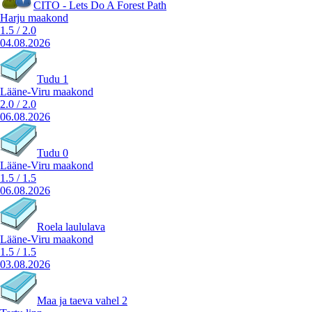
CITO - Lets Do A Forest Path
Harju maakond
1.5
/
2.0
04.08.2026
Tudu 1
Lääne-Viru maakond
2.0
/
2.0
06.08.2026
Tudu 0
Lääne-Viru maakond
1.5
/
1.5
06.08.2026
Roela laululava
Lääne-Viru maakond
1.5
/
1.5
03.08.2026
Maa ja taeva vahel 2