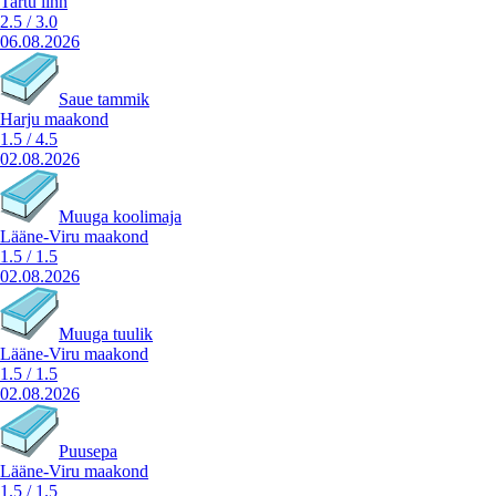
Tartu linn
2.5
/
3.0
06.08.2026
Saue tammik
Harju maakond
1.5
/
4.5
02.08.2026
Muuga koolimaja
Lääne-Viru maakond
1.5
/
1.5
02.08.2026
Muuga tuulik
Lääne-Viru maakond
1.5
/
1.5
02.08.2026
Puusepa
Lääne-Viru maakond
1.5
/
1.5