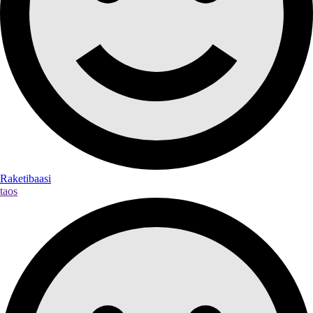
Raketibaasi
taos