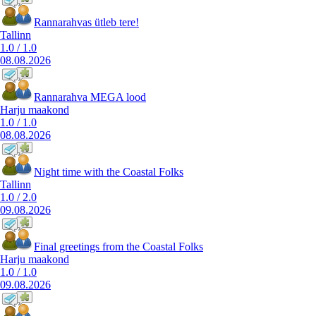
Rannarahvas ütleb tere!
Tallinn
1.0
/
1.0
08.08.2026
Rannarahva MEGA lood
Harju maakond
1.0
/
1.0
08.08.2026
Night time with the Coastal Folks
Tallinn
1.0
/
2.0
09.08.2026
Final greetings from the Coastal Folks
Harju maakond
1.0
/
1.0
09.08.2026