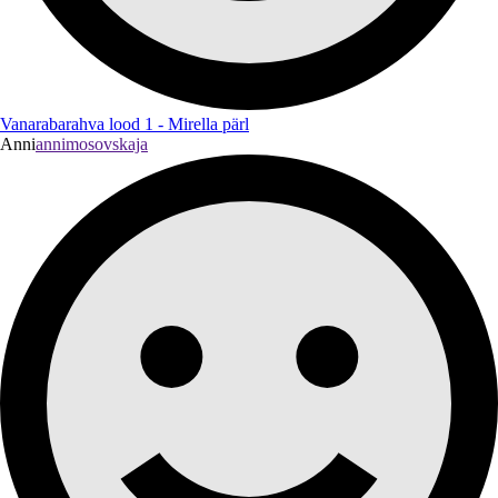
Vanarabarahva lood 1 - Mirella pärl
Anni
annimosovskaja