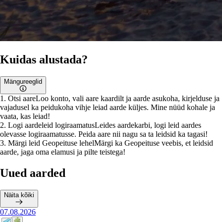
Kuidas alustada?
Mängureeglid
1
.
Otsi aare
Loo konto, vali aare kaardilt ja aarde asukoha, kirjelduse ja
vajadusel ka peidukoha vihje leiad aarde küljes. Mine nüüd kohale ja
vaata, kas leiad!
2
.
Logi aardeleid logiraamatus
Leides aardekarbi, logi leid aardes
olevasse logiraamatusse. Peida aare nii nagu sa ta leidsid ka tagasi!
3
.
Märgi leid Geopeituse lehel
Märgi ka Geopeituse veebis, et leidsid
aarde, jaga oma elamusi ja pilte teistega!
Uued aarded
Näita kõiki
07.08.2026