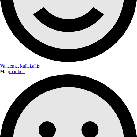
Vanaema, kullakallis
Mari
marihen