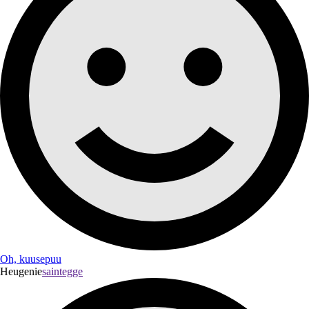
Oh, kuusepuu
Heugenie
saintegge