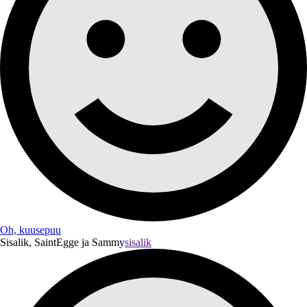
Oh, kuusepuu
Sisalik, SaintEgge ja Sammy
sisalik