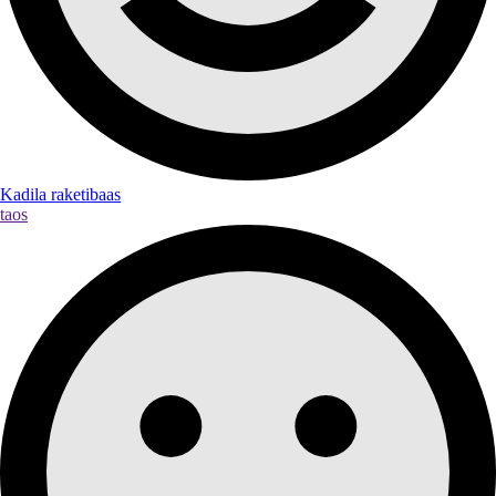
Kadila raketibaas
taos