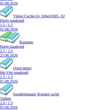
01.08.2026
Viimsi Caches by Albert1601- 02
Harju maakond
1.5
/
1.5
02.08.2026
Raamatu
Harju maakond
2.5
/
2.5
25.06.2026
Orust tippu!
Ida-Viru maakond
1.5
/
1.5
01.08.2026
Suudlemisaare/ Kissing cache
Tallinn
2.0
/
1.5
05.08.2026