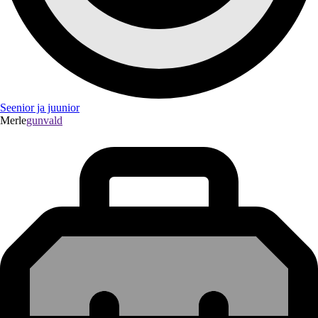
Seenior ja juunior
Merle
gunvald