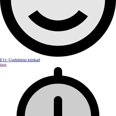
E11: Uudishimu künkad
taos