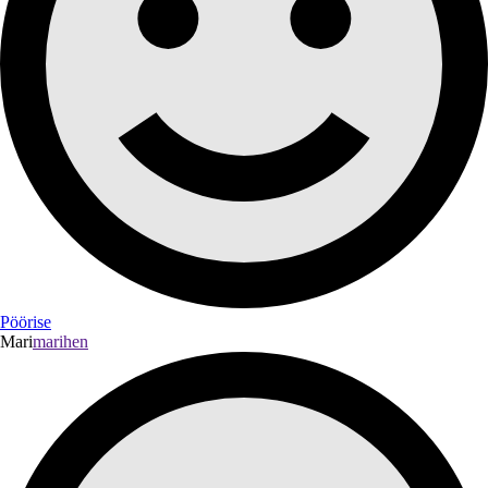
Pöörise
Mari
marihen