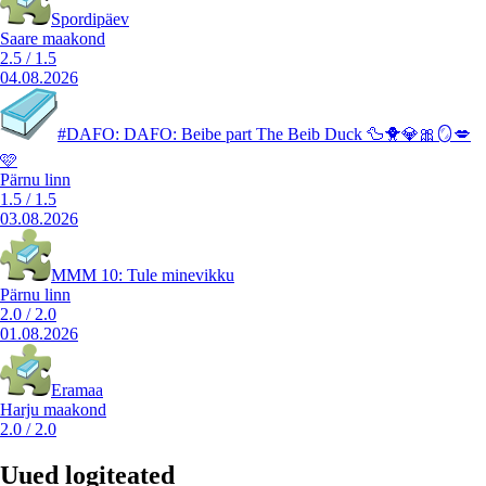
Spordipäev
Saare maakond
2.5
/
1.5
04.08.2026
#DAFO: DAFO: Beibe part The Beib Duck 🦆🐥💎🎀🪞💋
🩷
Pärnu linn
1.5
/
1.5
03.08.2026
MMM 10: Tule minevikku
Pärnu linn
2.0
/
2.0
01.08.2026
Eramaa
Harju maakond
2.0
/
2.0
Uued logiteated