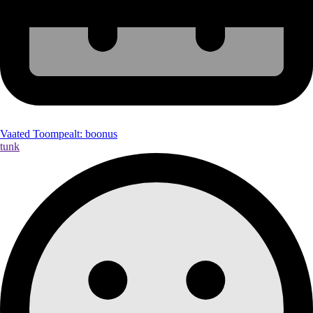
Vaated Toompealt: boonus
tunk