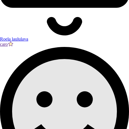
Roela laululava
caro