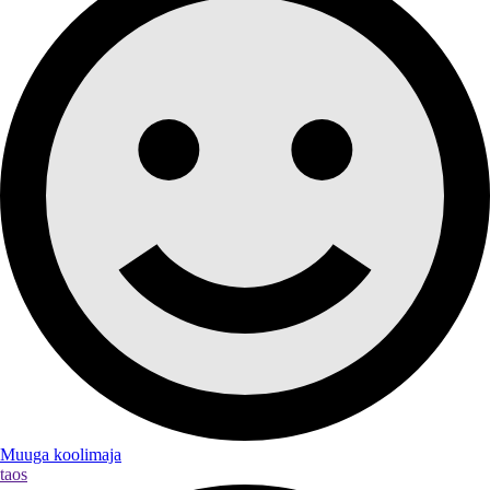
Muuga koolimaja
taos