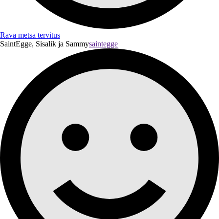
Rava metsa tervitus
SaintEgge, Sisalik ja Sammy
saintegge