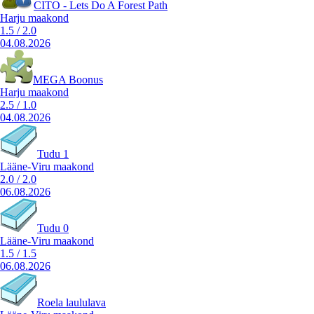
CITO - Lets Do A Forest Path
Harju maakond
1.5
/
2.0
04.08.2026
MEGA Boonus
Harju maakond
2.5
/
1.0
04.08.2026
Tudu 1
Lääne-Viru maakond
2.0
/
2.0
06.08.2026
Tudu 0
Lääne-Viru maakond
1.5
/
1.5
06.08.2026
Roela laululava