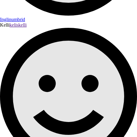
Inglinumbrid
Kelli
keliskelli