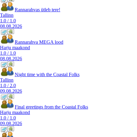
Rannarahvas ütleb tere!
Tallinn
1.0
/
1.0
08.08.2026
Rannarahva MEGA lood
Harju maakond
1.0
/
1.0
08.08.2026
Night time with the Coastal Folks
Tallinn
1.0
/
2.0
09.08.2026
Final greetings from the Coastal Folks
Harju maakond
1.0
/
1.0
09.08.2026