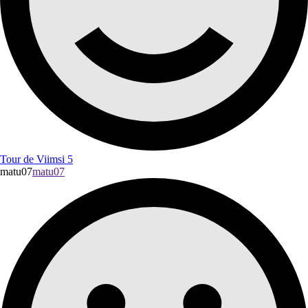
Tour de Viimsi 5
matu07
matu07