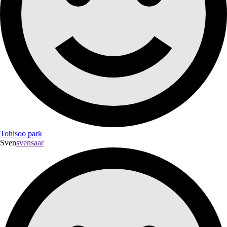
Tohisoo park
Sven
svensaar