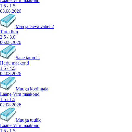
Lääne-Viru maakond
1.5
/
1.5
03.08.2026
Maa ja taeva vahel 2
Tartu linn
2.5
/
3.0
06.08.2026
Saue tammik
Harju maakond
1.5
/
4.5
02.08.2026
Muuga koolimaja
Lääne-Viru maakond
1.5
/
1.5
02.08.2026
Muuga tuulik
Lääne-Viru maakond
1.5
/
1.5