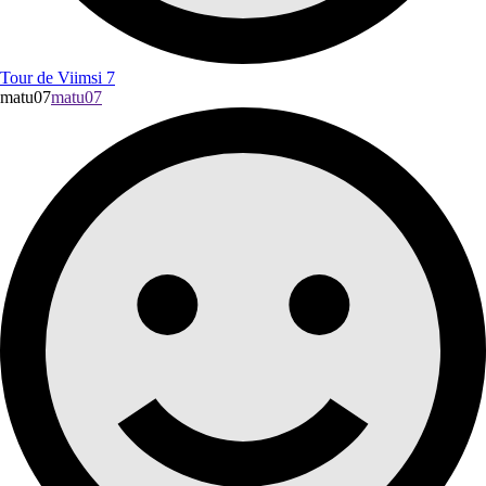
Tour de Viimsi 7
matu07
matu07