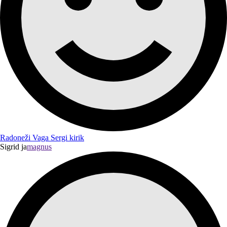
Radoneži Vaga Sergi kirik
Sigrid ja
magnus