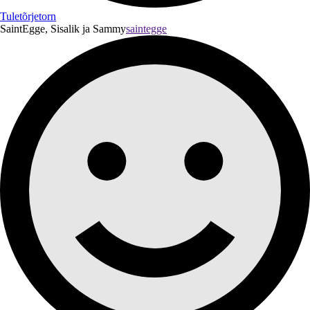
Tuletõrjetorn
SaintEgge, Sisalik ja Sammy
saintegge