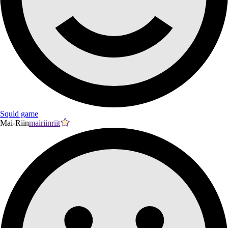
Squid game
Mai-Riin
mairiinriit