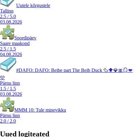
Uutele kõrgustele
Tallinn
2.5
/
5.0
03.08.2026
Spordipäev
Saare maakond
2.5
/
1.5
04.08.2026
#DAFO: DAFO: Beibe part The Beib Duck 🦆🐥💎🎀🪞💋
🩷
Pärnu linn
1.5
/
1.5
03.08.2026
MMM 10: Tule minevikku
Pärnu linn
2.0
/
2.0
Uued logiteated