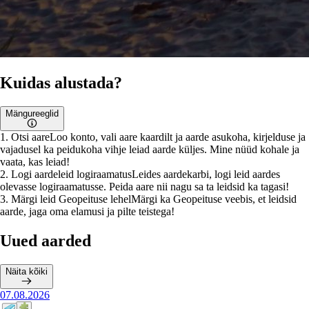
Kuidas alustada?
Mängureeglid
1
.
Otsi aare
Loo konto, vali aare kaardilt ja aarde asukoha, kirjelduse ja
vajadusel ka peidukoha vihje leiad aarde küljes. Mine nüüd kohale ja
vaata, kas leiad!
2
.
Logi aardeleid logiraamatus
Leides aardekarbi, logi leid aardes
olevasse logiraamatusse. Peida aare nii nagu sa ta leidsid ka tagasi!
3
.
Märgi leid Geopeituse lehel
Märgi ka Geopeituse veebis, et leidsid
aarde, jaga oma elamusi ja pilte teistega!
Uued aarded
Näita kõiki
07.08.2026