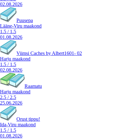
02.08.2026
Puusepa
Lääne-Viru maakond
1.5
/
1.5
01.08.2026
Viimsi Caches by Albert1601- 02
Harju maakond
1.5
/
1.5
02.08.2026
Raamatu
Harju maakond
2.5
/
2.5
25.06.2026
Orust tippu!
Ida-Viru maakond
1.5
/
1.5
01.08.2026