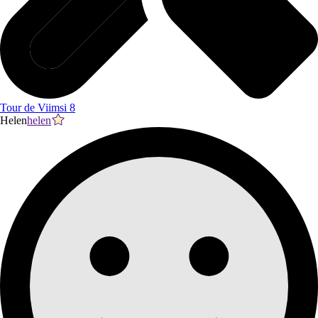
Tour de Viimsi 8
Helen
helen