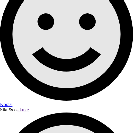
Kootsi
Siku&co
sikuke