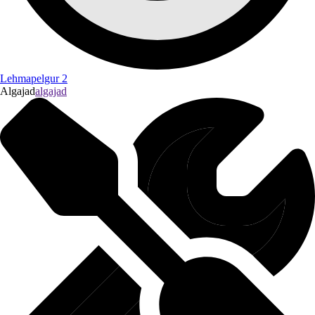
Lehmapelgur 2
Algajad
algajad