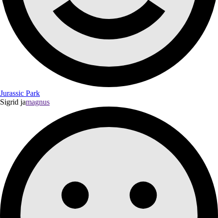
Jurassic Park
Sigrid ja
magnus