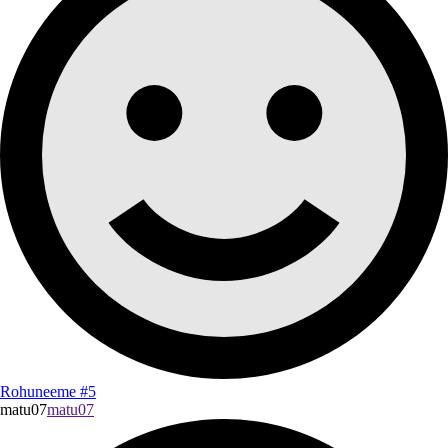
Rohuneeme #5
matu07
matu07