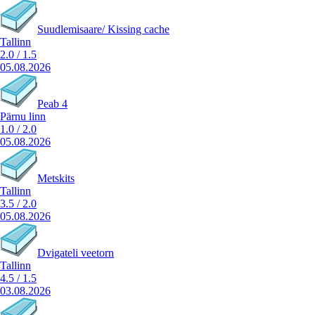
Suudlemisaare/ Kissing cache
Tallinn
2.0
/
1.5
05.08.2026
Peab 4
Pärnu linn
1.0
/
2.0
05.08.2026
Metskits
Tallinn
3.5
/
2.0
05.08.2026
Dvigateli veetorn
Tallinn
4.5
/
1.5
03.08.2026