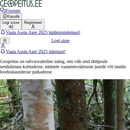
Foorum
Kasulik
Logi sisse
Registreeri
Vaata Aasta Aare 2025 hääletustulemusi!
Logi sisse
Vaata Aasta Aare 2025 tulemusi!
Geopeitus on rahvusvaheline mäng, mis viib sind tihtipeale
senikäimata kohtadesse, mitmete vaatamisväärsuste juurde või muidu
looduskaunitesse paikadesse.