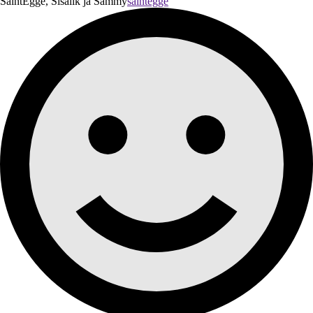
SaintEgge, Sisalik ja Sammy
saintegge