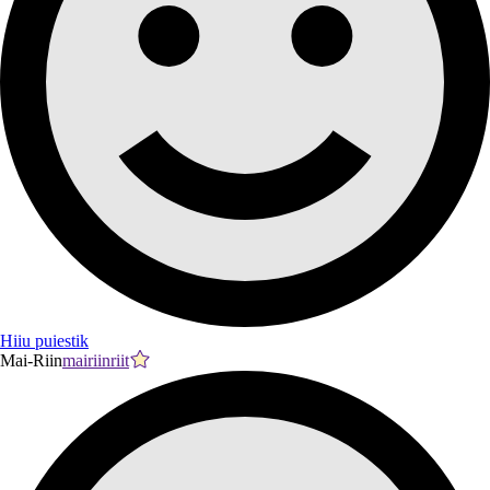
Hiiu puiestik
Mai-Riin
mairiinriit