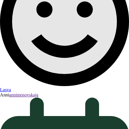
Lasva
Anni
annimosovskaja