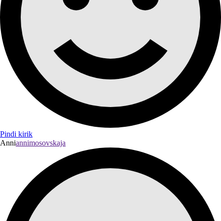
Pindi kirik
Anni
annimosovskaja