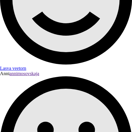
Lasva veetorn
Anni
annimosovskaja