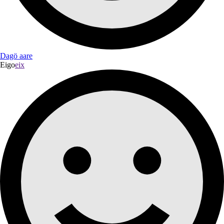
Dagö aare
Eigo
eix