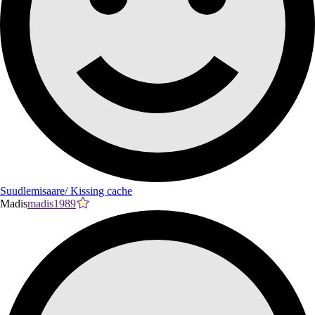
Suudlemisaare/ Kissing cache
Madis
madis1989