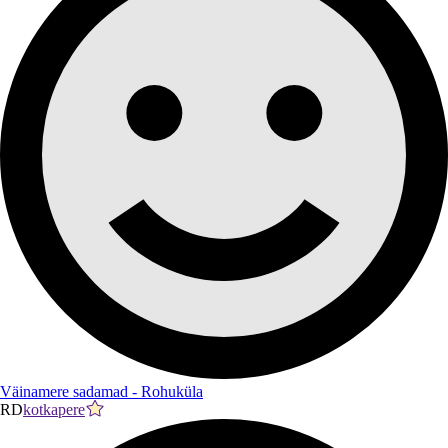
Väinamere sadamad - Rohuküla
RD
kotkapere