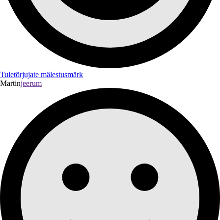
Tuletõrjujate mälestusmärk
Martin
jeerum