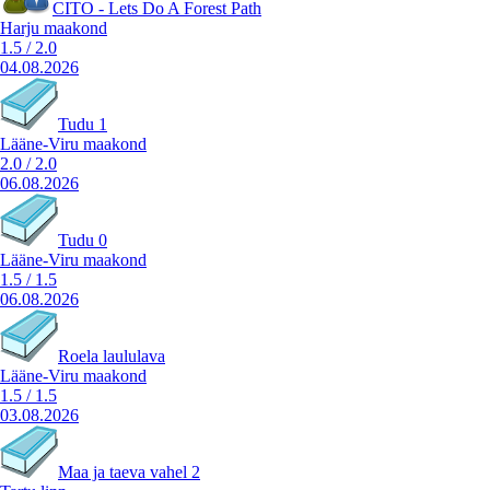
CITO - Lets Do A Forest Path
Harju maakond
1.5
/
2.0
04.08.2026
Tudu 1
Lääne-Viru maakond
2.0
/
2.0
06.08.2026
Tudu 0
Lääne-Viru maakond
1.5
/
1.5
06.08.2026
Roela laululava
Lääne-Viru maakond
1.5
/
1.5
03.08.2026
Maa ja taeva vahel 2