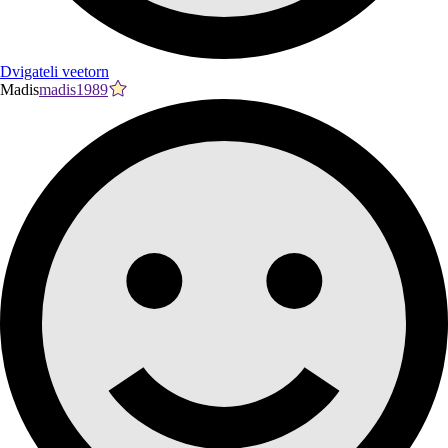
Dvigateli veetorn
Madis
madis1989