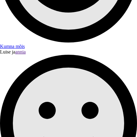
Kumna mõis
Luise ja
annia