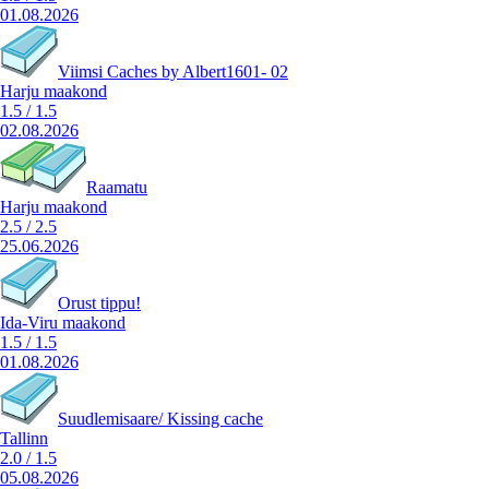
01.08.2026
Viimsi Caches by Albert1601- 02
Harju maakond
1.5
/
1.5
02.08.2026
Raamatu
Harju maakond
2.5
/
2.5
25.06.2026
Orust tippu!
Ida-Viru maakond
1.5
/
1.5
01.08.2026
Suudlemisaare/ Kissing cache
Tallinn
2.0
/
1.5
05.08.2026