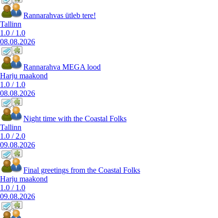
Rannarahvas ütleb tere!
Tallinn
1.0
/
1.0
08.08.2026
Rannarahva MEGA lood
Harju maakond
1.0
/
1.0
08.08.2026
Night time with the Coastal Folks
Tallinn
1.0
/
2.0
09.08.2026
Final greetings from the Coastal Folks
Harju maakond
1.0
/
1.0
09.08.2026