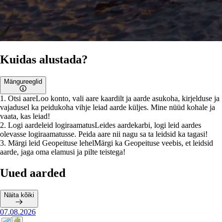
Kuidas alustada?
Mängureeglid
1
.
Otsi aare
Loo konto, vali aare kaardilt ja aarde asukoha, kirjelduse ja
vajadusel ka peidukoha vihje leiad aarde küljes. Mine nüüd kohale ja
vaata, kas leiad!
2
.
Logi aardeleid logiraamatus
Leides aardekarbi, logi leid aardes
olevasse logiraamatusse. Peida aare nii nagu sa ta leidsid ka tagasi!
3
.
Märgi leid Geopeituse lehel
Märgi ka Geopeituse veebis, et leidsid
aarde, jaga oma elamusi ja pilte teistega!
Uued aarded
Näita kõiki
07.08.2026