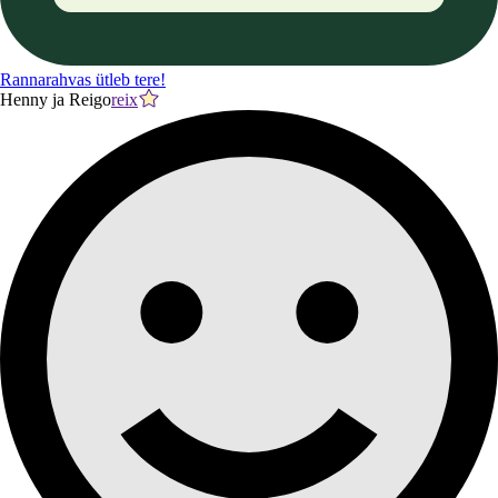
Rannarahvas ütleb tere!
Henny ja Reigo
reix