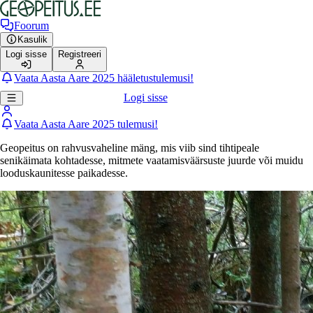
Foorum
Kasulik
Logi sisse
Registreeri
Vaata Aasta Aare 2025 hääletustulemusi!
Logi sisse
Vaata Aasta Aare 2025 tulemusi!
Geopeitus on rahvusvaheline mäng, mis viib sind tihtipeale
senikäimata kohtadesse, mitmete vaatamisväärsuste juurde või muidu
looduskaunitesse paikadesse.