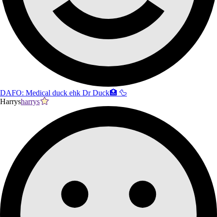
DAFO: Medical duck ehk Dr Duck🏥 🦆
Harrys
harrys