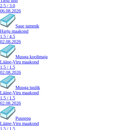
Tartu linn
2.5
/
3.0
06.08.2026
Saue tammik
Harju maakond
1.5
/
4.5
02.08.2026
Muuga koolimaja
Lääne-Viru maakond
1.5
/
1.5
02.08.2026
Muuga tuulik
Lääne-Viru maakond
1.5
/
1.5
02.08.2026
Puusepa
Lääne-Viru maakond
1.5
/
1.5