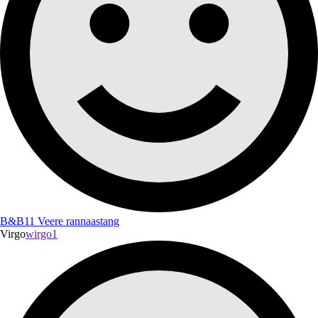
B&B11 Veere rannaastang
Virgo
wirgo1