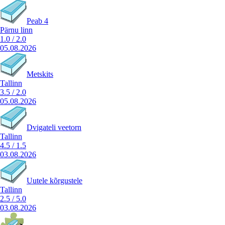
Peab 4
Pärnu linn
1.0
/
2.0
05.08.2026
Metskits
Tallinn
3.5
/
2.0
05.08.2026
Dvigateli veetorn
Tallinn
4.5
/
1.5
03.08.2026
Uutele kõrgustele
Tallinn
2.5
/
5.0
03.08.2026