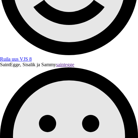
Ruila uus VJS 8
SaintEgge, Sisalik ja Sammy
saintegge