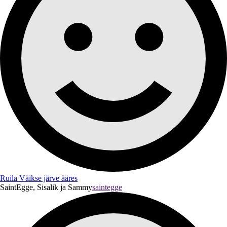
Ruila Väikse järve ääres
SaintEgge, Sisalik ja Sammy
saintegge