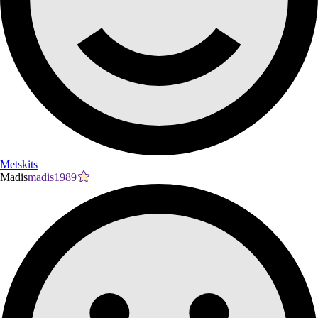
Metskits
Madis
madis1989