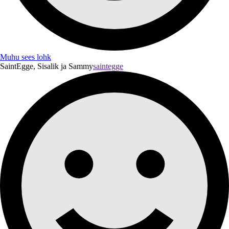
Muhu sees lohk
SaintEgge, Sisalik ja Sammy
saintegge