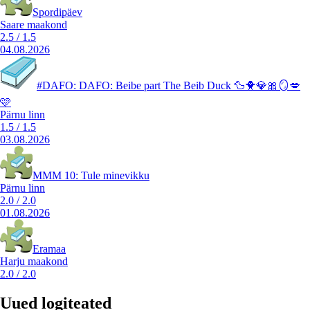
Spordipäev
Saare maakond
2.5
/
1.5
04.08.2026
#DAFO: DAFO: Beibe part The Beib Duck 🦆🐥💎🎀🪞💋
🩷
Pärnu linn
1.5
/
1.5
03.08.2026
MMM 10: Tule minevikku
Pärnu linn
2.0
/
2.0
01.08.2026
Eramaa
Harju maakond
2.0
/
2.0
Uued logiteated