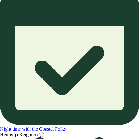
Night time with the Coastal Folks
Henny ja Reigo
reix