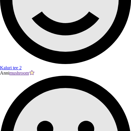
Kaluri tee 2
Anni
mushroom