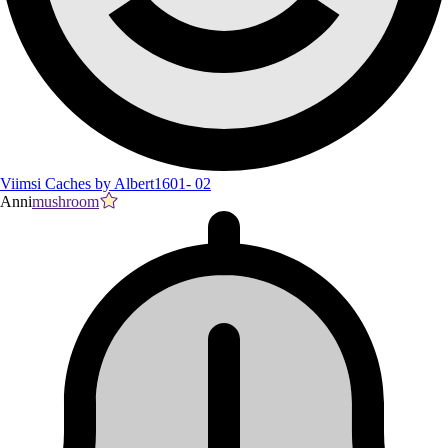
Viimsi Caches by Albert1601- 02
Anni
mushroom