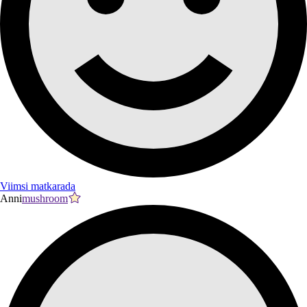
Viimsi matkarada
Anni
mushroom