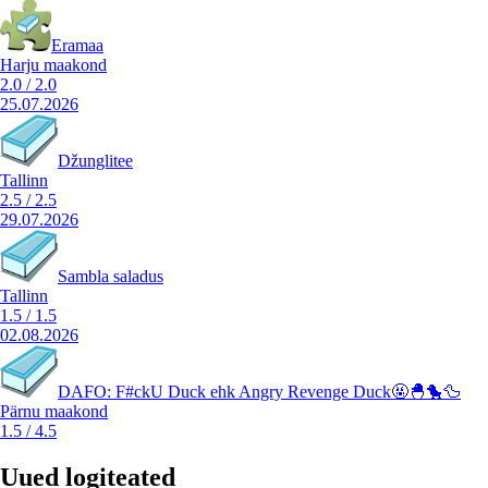
Eramaa
Harju maakond
2.0
/
2.0
25.07.2026
Džunglitee
Tallinn
2.5
/
2.5
29.07.2026
Sambla saladus
Tallinn
1.5
/
1.5
02.08.2026
DAFO: F#ckU Duck ehk Angry Revenge Duck🤬🐣🐤🦆
Pärnu maakond
1.5
/
4.5
Uued logiteated