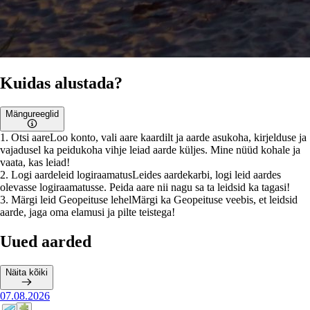
Kuidas alustada?
Mängureeglid
1
.
Otsi aare
Loo konto, vali aare kaardilt ja aarde asukoha, kirjelduse ja
vajadusel ka peidukoha vihje leiad aarde küljes. Mine nüüd kohale ja
vaata, kas leiad!
2
.
Logi aardeleid logiraamatus
Leides aardekarbi, logi leid aardes
olevasse logiraamatusse. Peida aare nii nagu sa ta leidsid ka tagasi!
3
.
Märgi leid Geopeituse lehel
Märgi ka Geopeituse veebis, et leidsid
aarde, jaga oma elamusi ja pilte teistega!
Uued aarded
Näita kõiki
07.08.2026