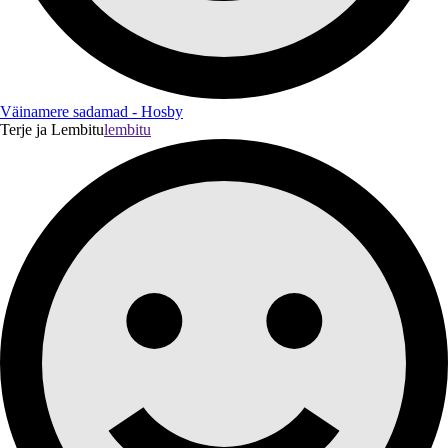
Väinamere sadamad - Hosby
Terje ja Lembitu
lembitu