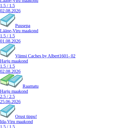
Lääne-Viru maakond
1.5
/
1.5
02.08.2026
Puusepa
Lääne-Viru maakond
1.5
/
1.5
01.08.2026
Viimsi Caches by Albert1601- 02
Harju maakond
1.5
/
1.5
02.08.2026
Raamatu
Harju maakond
2.5
/
2.5
25.06.2026
Orust tippu!
Ida-Viru maakond
1.5
/
1.5