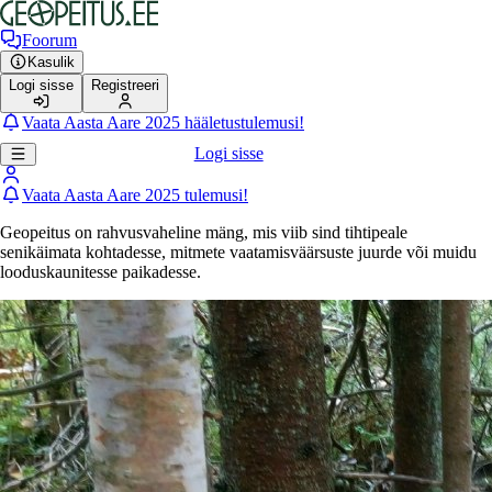
Foorum
Kasulik
Logi sisse
Registreeri
Vaata Aasta Aare 2025 hääletustulemusi!
Logi sisse
Vaata Aasta Aare 2025 tulemusi!
Geopeitus on rahvusvaheline mäng, mis viib sind tihtipeale
senikäimata kohtadesse, mitmete vaatamisväärsuste juurde või muidu
looduskaunitesse paikadesse.