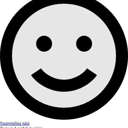
Suuremõisa näsi