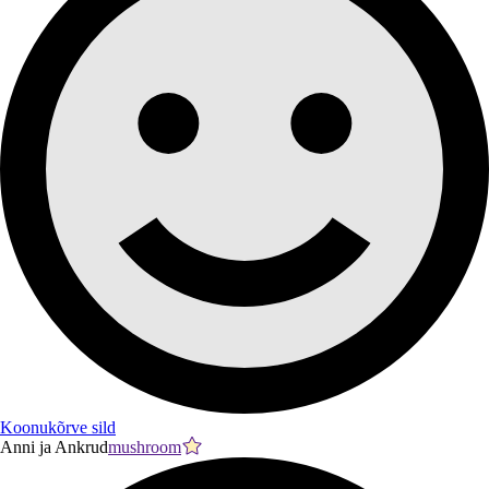
Koonukõrve sild
Anni ja Ankrud
mushroom