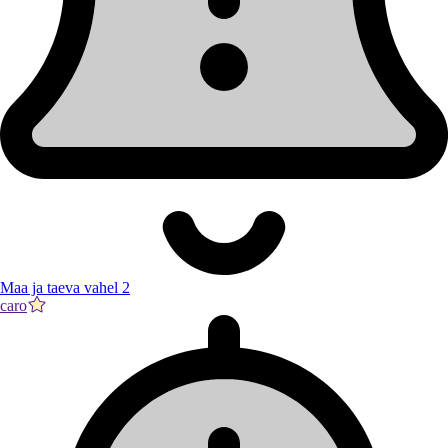
Maa ja taeva vahel 2
caro