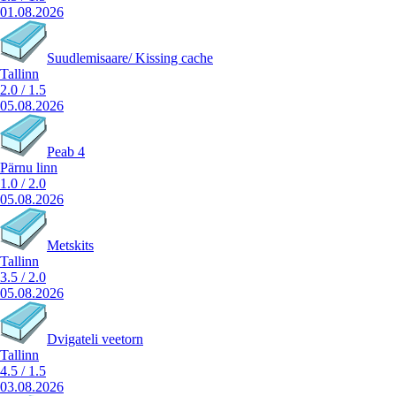
01.08.2026
Suudlemisaare/ Kissing cache
Tallinn
2.0
/
1.5
05.08.2026
Peab 4
Pärnu linn
1.0
/
2.0
05.08.2026
Metskits
Tallinn
3.5
/
2.0
05.08.2026
Dvigateli veetorn
Tallinn
4.5
/
1.5
03.08.2026