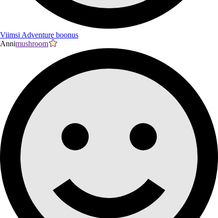
Viimsi Adventure boonus
Anni
mushroom