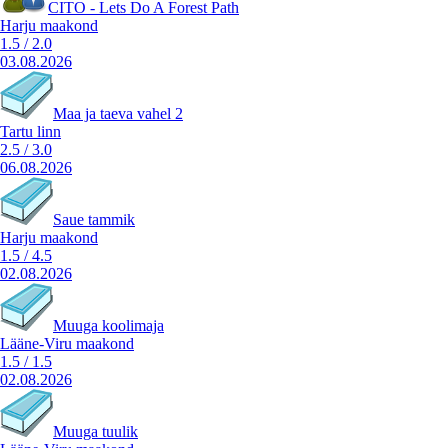
CITO - Lets Do A Forest Path
Harju maakond
1.5
/
2.0
03.08.2026
Maa ja taeva vahel 2
Tartu linn
2.5
/
3.0
06.08.2026
Saue tammik
Harju maakond
1.5
/
4.5
02.08.2026
Muuga koolimaja
Lääne-Viru maakond
1.5
/
1.5
02.08.2026
Muuga tuulik