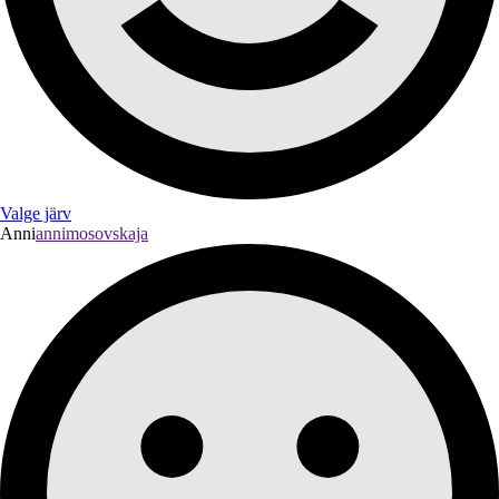
Valge järv
Anni
annimosovskaja