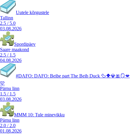
Uutele kõrgustele
Tallinn
2.5
/
5.0
03.08.2026
Spordipäev
Saare maakond
2.5
/
1.5
04.08.2026
#DAFO: DAFO: Beibe part The Beib Duck 🦆🐥💎🎀🪞💋
🩷
Pärnu linn
1.5
/
1.5
03.08.2026
MMM 10: Tule minevikku
Pärnu linn
2.0
/
2.0
01.08.2026