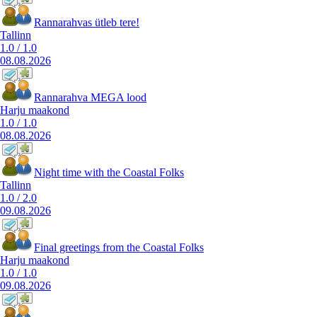
Rannarahvas ütleb tere!
Tallinn
1.0
/
1.0
08.08.2026
Rannarahva MEGA lood
Harju maakond
1.0
/
1.0
08.08.2026
Night time with the Coastal Folks
Tallinn
1.0
/
2.0
09.08.2026
Final greetings from the Coastal Folks
Harju maakond
1.0
/
1.0
09.08.2026