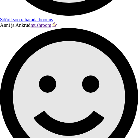
Sõõriksoo rabarada boonus
Anni ja Ankrud
mushroom