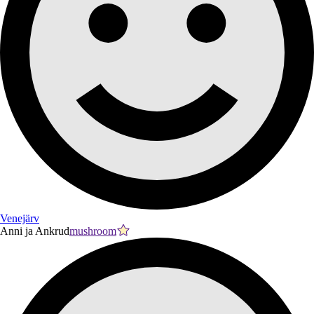
Venejärv
Anni ja Ankrud
mushroom