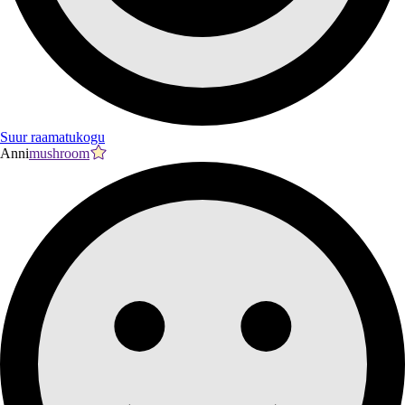
Suur raamatukogu
Anni
mushroom