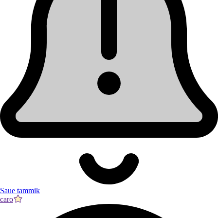
Saue tammik
caro