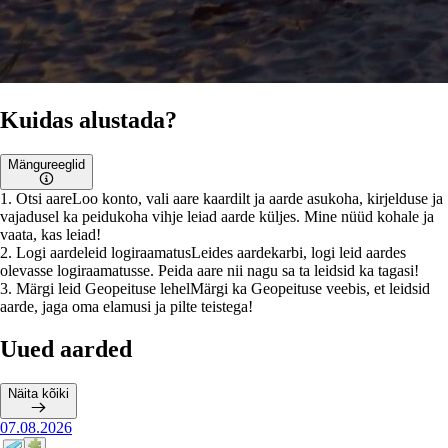
Kuidas alustada?
Mängureeglid
1
.
Otsi aare
Loo konto, vali aare kaardilt ja aarde asukoha, kirjelduse ja
vajadusel ka peidukoha vihje leiad aarde küljes. Mine nüüd kohale ja
vaata, kas leiad!
2
.
Logi aardeleid logiraamatus
Leides aardekarbi, logi leid aardes
olevasse logiraamatusse. Peida aare nii nagu sa ta leidsid ka tagasi!
3
.
Märgi leid Geopeituse lehel
Märgi ka Geopeituse veebis, et leidsid
aarde, jaga oma elamusi ja pilte teistega!
Uued aarded
Näita kõiki
07.08.2026