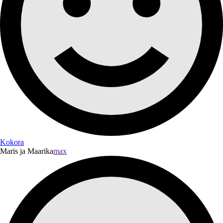
Kokora
Maris ja Maarika
max