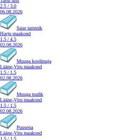
Tartu linn
2.5
/
3.0
06.08.2026
Saue tammik
Harju maakond
1.5
/
4.5
02.08.2026
Muuga koolimaja
Lääne-Viru maakond
1.5
/
1.5
02.08.2026
Muuga tuulik
Lääne-Viru maakond
1.5
/
1.5
02.08.2026
Puusepa
Lääne-Viru maakond
1.5
/
1.5