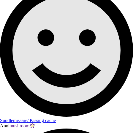
Suudlemisaare/ Kissing cache
Anni
mushroom