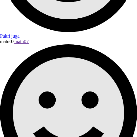
Pakri juga
matu07
matu07