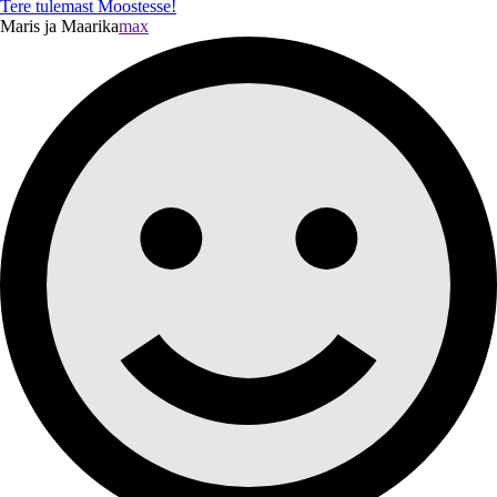
Tere tulemast Moostesse!
Maris ja Maarika
max