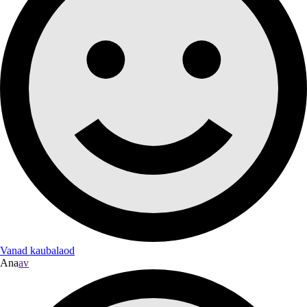
Vanad kaubalaod
Ana
av