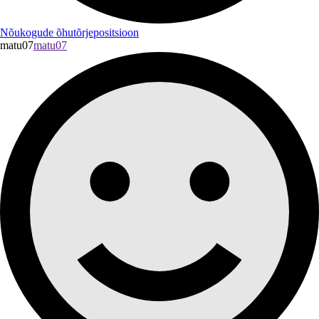
Nõukogude õhutõrjepositsioon
matu07
matu07