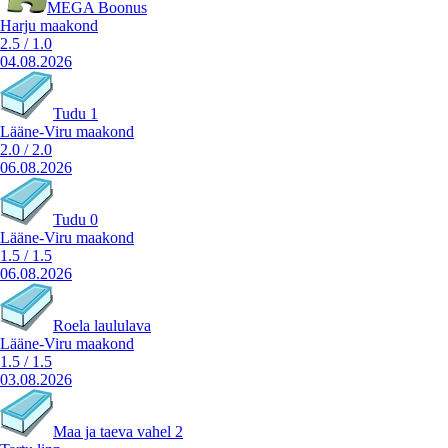
MEGA Boonus
Harju maakond
2.5
/
1.0
04.08.2026
Tudu 1
Lääne-Viru maakond
2.0
/
2.0
06.08.2026
Tudu 0
Lääne-Viru maakond
1.5
/
1.5
06.08.2026
Roela laululava
Lääne-Viru maakond
1.5
/
1.5
03.08.2026
Maa ja taeva vahel 2