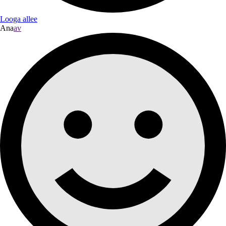
Looga allee
Ana
av