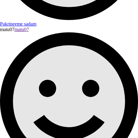
Pakrineeme sadam
matu07
matu07