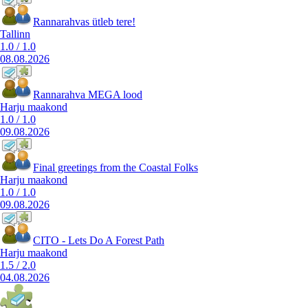
Rannarahvas ütleb tere!
Tallinn
1.0
/
1.0
08.08.2026
Rannarahva MEGA lood
Harju maakond
1.0
/
1.0
09.08.2026
Final greetings from the Coastal Folks
Harju maakond
1.0
/
1.0
09.08.2026
CITO - Lets Do A Forest Path
Harju maakond
1.5
/
2.0
04.08.2026