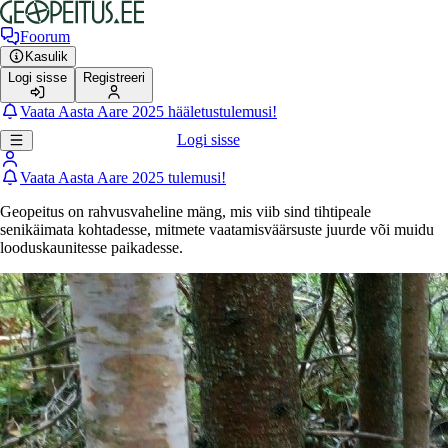
Foorum
Kasulik
Logi sisse
Registreeri
Vaata Aasta Aare 2025 hääletustulemusi!
Logi sisse
Vaata Aasta Aare 2025 tulemusi!
Geopeitus on rahvusvaheline mäng, mis viib sind tihtipeale
senikäimata kohtadesse, mitmete vaatamisväärsuste juurde või muidu
looduskaunitesse paikadesse.