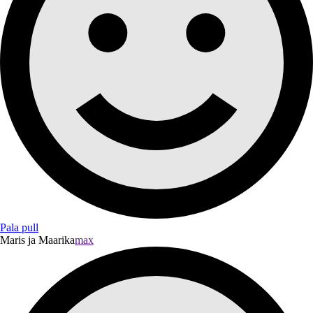
Pala pull
Maris ja Maarika
max