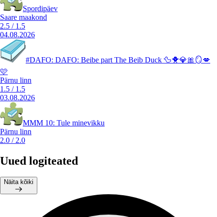
Spordipäev
Saare maakond
2.5
/
1.5
04.08.2026
#DAFO: DAFO: Beibe part The Beib Duck 🦆🐥💎🎀🪞💋
🩷
Pärnu linn
1.5
/
1.5
03.08.2026
MMM 10: Tule minevikku
Pärnu linn
2.0
/
2.0
Uued logiteated
Näita kõiki