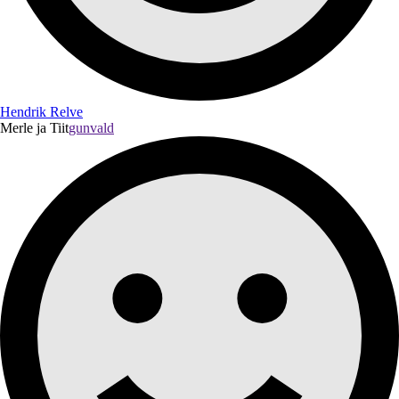
Hendrik Relve
Merle ja Tiit
gunvald