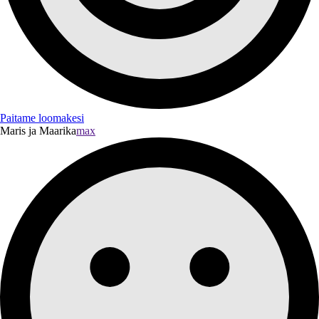
Paitame loomakesi
Maris ja Maarika
max