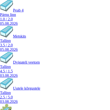
Peab 4
Pärnu linn
1.0
/
2.0
05.08.2026
Metskits
Tallinn
3.5
/
2.0
05.08.2026
Dvigateli veetorn
Tallinn
4.5
/
1.5
03.08.2026
Uutele kõrgustele
Tallinn
2.5
/
5.0
03.08.2026