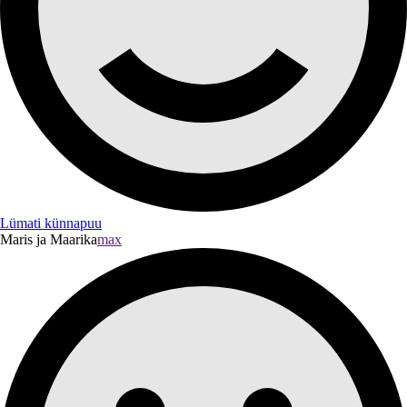
Lümati künnapuu
Maris ja Maarika
max