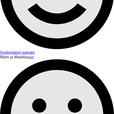
Seedermänni puiestee
Maris ja Maarika
max