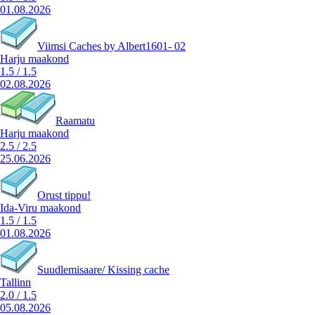
01.08.2026
Viimsi Caches by Albert1601- 02
Harju maakond
1.5
/
1.5
02.08.2026
Raamatu
Harju maakond
2.5
/
2.5
25.06.2026
Orust tippu!
Ida-Viru maakond
1.5
/
1.5
01.08.2026
Suudlemisaare/ Kissing cache
Tallinn
2.0
/
1.5
05.08.2026