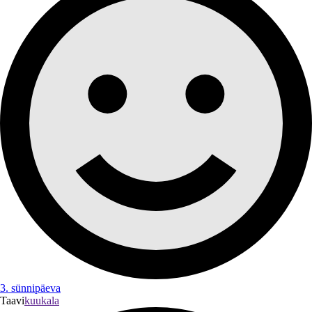
3. sünnipäeva
Taavi
kuukala