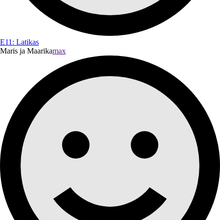
E11: Latikas
Maris ja Maarika
max