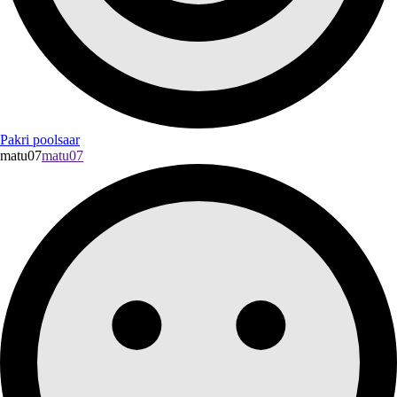
Pakri poolsaar
matu07
matu07