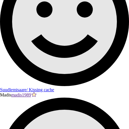
Suudlemisaare/ Kissing cache
Madis
madis1989