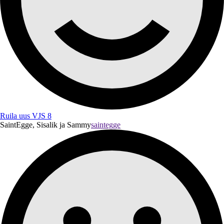
Ruila uus VJS 8
SaintEgge, Sisalik ja Sammy
saintegge