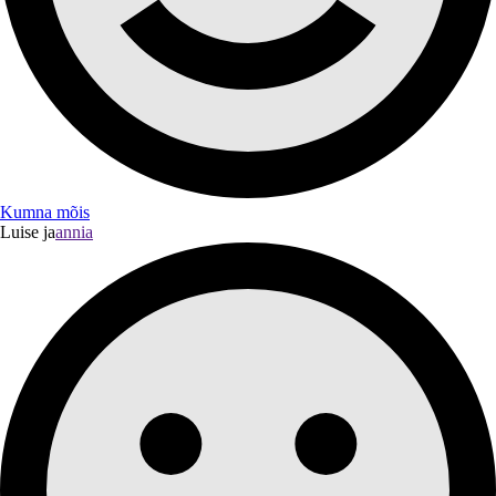
Kumna mõis
Luise ja
annia