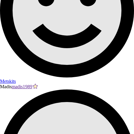
Metskits
Madis
madis1989