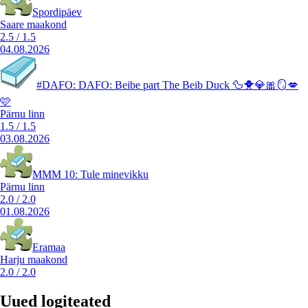
Spordipäev
Saare maakond
2.5
/
1.5
04.08.2026
#DAFO: DAFO: Beibe part The Beib Duck 🦆🐥💎🎀🪞💋
🩷
Pärnu linn
1.5
/
1.5
03.08.2026
MMM 10: Tule minevikku
Pärnu linn
2.0
/
2.0
01.08.2026
Eramaa
Harju maakond
2.0
/
2.0
Uued logiteated