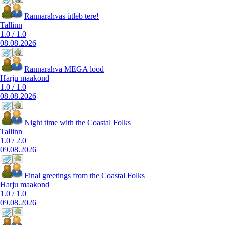
Rannarahvas ütleb tere!
Tallinn
1.0
/
1.0
08.08.2026
Rannarahva MEGA lood
Harju maakond
1.0
/
1.0
08.08.2026
Night time with the Coastal Folks
Tallinn
1.0
/
2.0
09.08.2026
Final greetings from the Coastal Folks
Harju maakond
1.0
/
1.0
09.08.2026