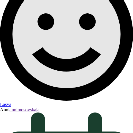
Lasva
Anni
annimosovskaja