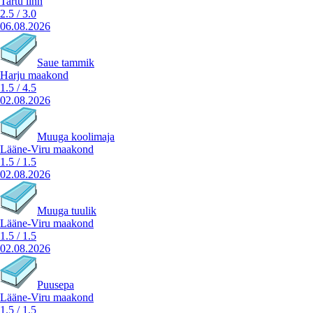
Tartu linn
2.5
/
3.0
06.08.2026
Saue tammik
Harju maakond
1.5
/
4.5
02.08.2026
Muuga koolimaja
Lääne-Viru maakond
1.5
/
1.5
02.08.2026
Muuga tuulik
Lääne-Viru maakond
1.5
/
1.5
02.08.2026
Puusepa
Lääne-Viru maakond
1.5
/
1.5