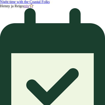
Night time with the Coastal Folks
Henny ja Reigo
reix