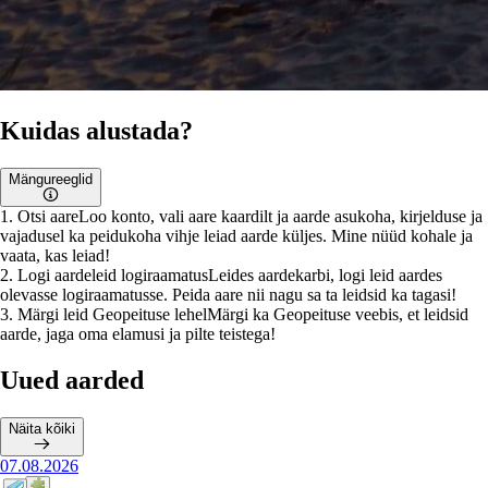
Kuidas alustada?
Mängureeglid
1
.
Otsi aare
Loo konto, vali aare kaardilt ja aarde asukoha, kirjelduse ja
vajadusel ka peidukoha vihje leiad aarde küljes. Mine nüüd kohale ja
vaata, kas leiad!
2
.
Logi aardeleid logiraamatus
Leides aardekarbi, logi leid aardes
olevasse logiraamatusse. Peida aare nii nagu sa ta leidsid ka tagasi!
3
.
Märgi leid Geopeituse lehel
Märgi ka Geopeituse veebis, et leidsid
aarde, jaga oma elamusi ja pilte teistega!
Uued aarded
Näita kõiki
07.08.2026