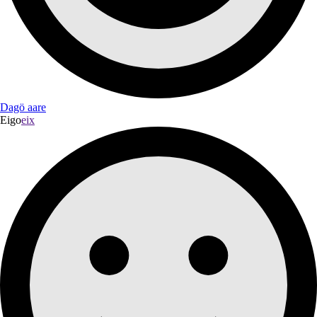
Dagö aare
Eigo
eix