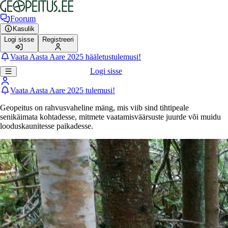
Foorum
Kasulik
Logi sisse
Registreeri
Vaata Aasta Aare 2025 hääletustulemusi!
Logi sisse
Vaata Aasta Aare 2025 tulemusi!
Geopeitus on rahvusvaheline mäng, mis viib sind tihtipeale
senikäimata kohtadesse, mitmete vaatamisväärsuste juurde või muidu
looduskaunitesse paikadesse.