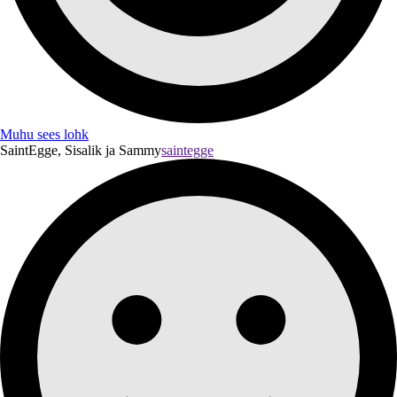
Muhu sees lohk
SaintEgge, Sisalik ja Sammy
saintegge