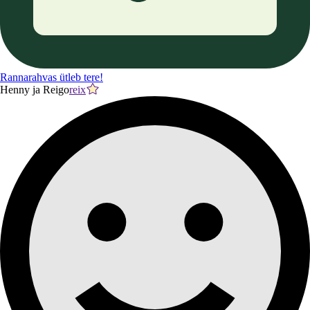
Rannarahvas ütleb tere!
Henny ja Reigo
reix