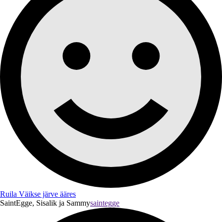
Ruila Väikse järve ääres
SaintEgge, Sisalik ja Sammy
saintegge