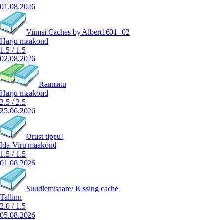
01.08.2026
Viimsi Caches by Albert1601- 02
Harju maakond
1.5
/
1.5
02.08.2026
Raamatu
Harju maakond
2.5
/
2.5
25.06.2026
Orust tippu!
Ida-Viru maakond
1.5
/
1.5
01.08.2026
Suudlemisaare/ Kissing cache
Tallinn
2.0
/
1.5
05.08.2026