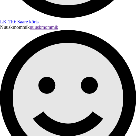
LK 110: Saare kõrts
Nuuskmommik
nuuskmommik