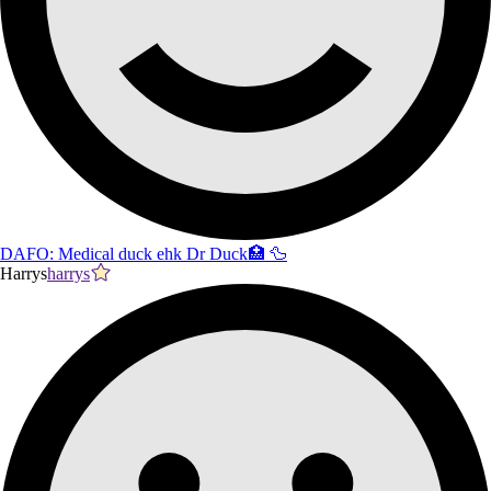
DAFO: Medical duck ehk Dr Duck🏥 🦆
Harrys
harrys