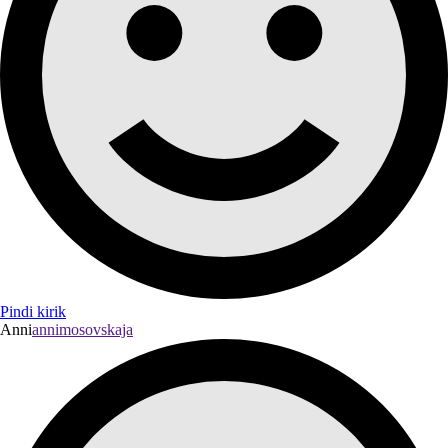
Pindi kirik
Anni
annimosovskaja