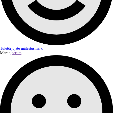
Tuletõrjujate mälestusmärk
Martin
jeerum