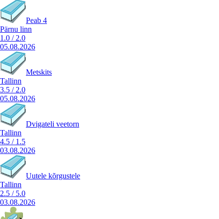
Peab 4
Pärnu linn
1.0
/
2.0
05.08.2026
Metskits
Tallinn
3.5
/
2.0
05.08.2026
Dvigateli veetorn
Tallinn
4.5
/
1.5
03.08.2026
Uutele kõrgustele
Tallinn
2.5
/
5.0
03.08.2026