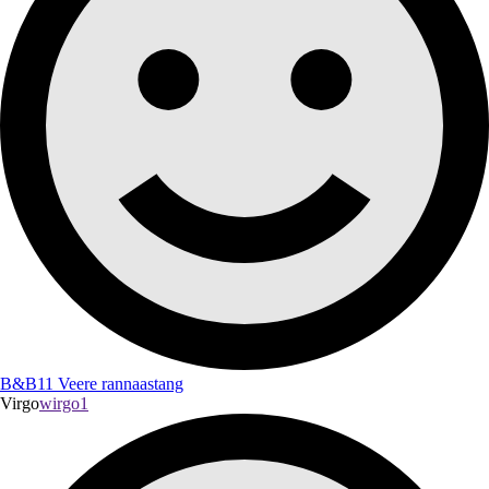
B&B11 Veere rannaastang
Virgo
wirgo1