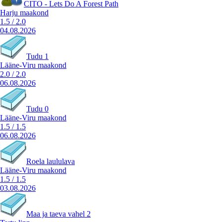
CITO - Lets Do A Forest Path
Harju maakond
1.5
/
2.0
04.08.2026
Tudu 1
Lääne-Viru maakond
2.0
/
2.0
06.08.2026
Tudu 0
Lääne-Viru maakond
1.5
/
1.5
06.08.2026
Roela laululava
Lääne-Viru maakond
1.5
/
1.5
03.08.2026
Maa ja taeva vahel 2