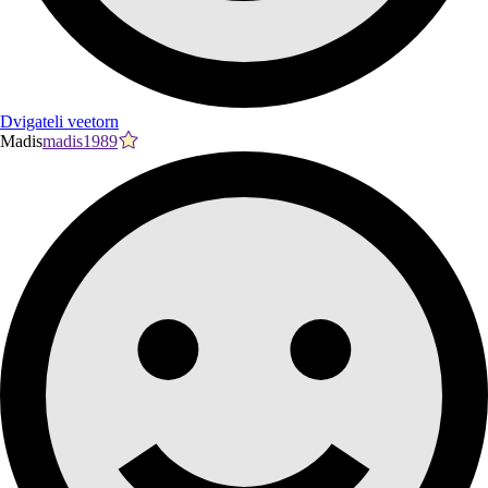
Dvigateli veetorn
Madis
madis1989