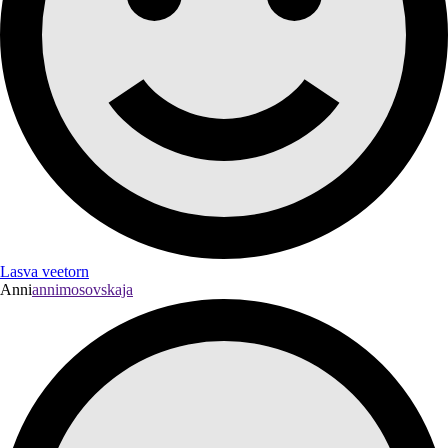
Lasva veetorn
Anni
annimosovskaja