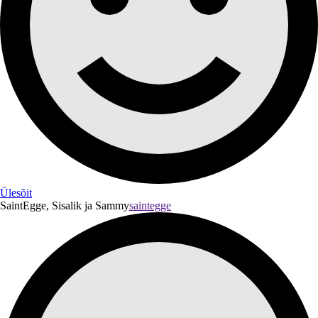
Ülesõit
SaintEgge, Sisalik ja Sammy
saintegge