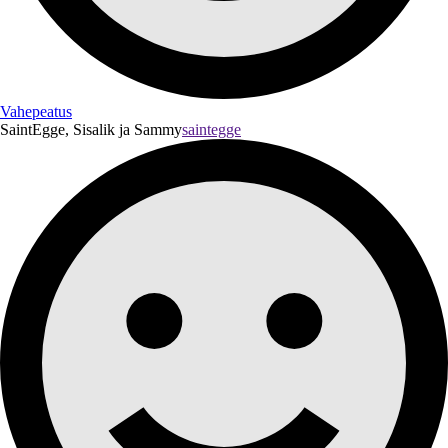
Vahepeatus
SaintEgge, Sisalik ja Sammy
saintegge