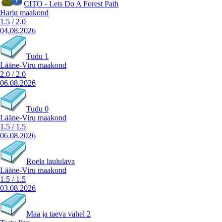
CITO - Lets Do A Forest Path
Harju maakond
1.5
/
2.0
04.08.2026
Tudu 1
Lääne-Viru maakond
2.0
/
2.0
06.08.2026
Tudu 0
Lääne-Viru maakond
1.5
/
1.5
06.08.2026
Roela laululava
Lääne-Viru maakond
1.5
/
1.5
03.08.2026
Maa ja taeva vahel 2