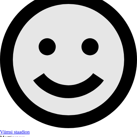
Viimsi staadion