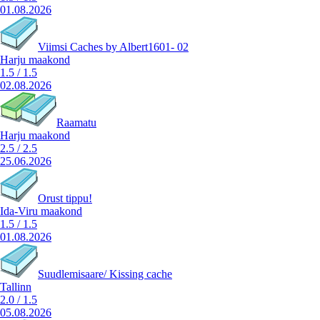
01.08.2026
Viimsi Caches by Albert1601- 02
Harju maakond
1.5
/
1.5
02.08.2026
Raamatu
Harju maakond
2.5
/
2.5
25.06.2026
Orust tippu!
Ida-Viru maakond
1.5
/
1.5
01.08.2026
Suudlemisaare/ Kissing cache
Tallinn
2.0
/
1.5
05.08.2026