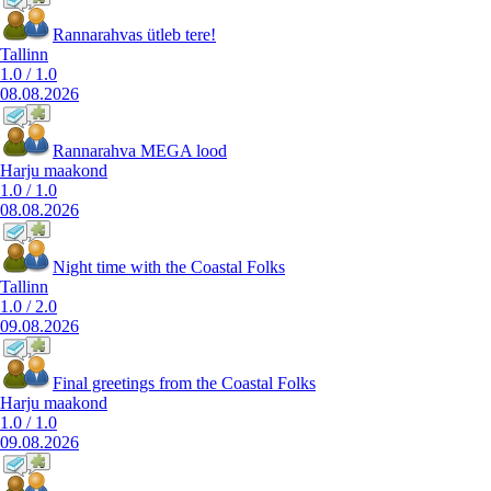
Rannarahvas ütleb tere!
Tallinn
1.0
/
1.0
08.08.2026
Rannarahva MEGA lood
Harju maakond
1.0
/
1.0
08.08.2026
Night time with the Coastal Folks
Tallinn
1.0
/
2.0
09.08.2026
Final greetings from the Coastal Folks
Harju maakond
1.0
/
1.0
09.08.2026