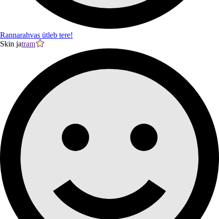
Rannarahvas ütleb tere!
Skin ja
tram