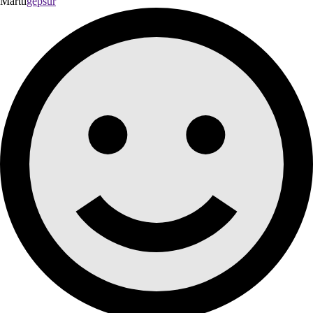
Martti
gepsur