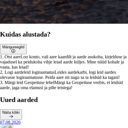
Kuidas alustada?
Mängureeglid
1
.
Otsi aare
Loo konto, vali aare kaardilt ja aarde asukoha, kirjelduse ja
vajadusel ka peidukoha vihje leiad aarde küljes. Mine nüüd kohale ja
vaata, kas leiad!
2
.
Logi aardeleid logiraamatus
Leides aardekarbi, logi leid aardes
olevasse logiraamatusse. Peida aare nii nagu sa ta leidsid ka tagasi!
3
.
Märgi leid Geopeituse lehel
Märgi ka Geopeituse veebis, et leidsid
aarde, jaga oma elamusi ja pilte teistega!
Uued aarded
Näita kõiki
07.08.2026