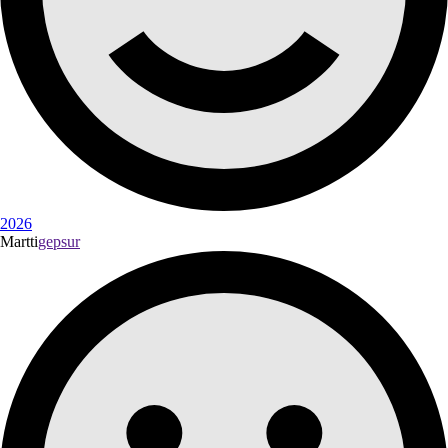
2026
Martti
gepsur