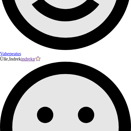
Vahepeatus
Ülle,Indrek
indrekp