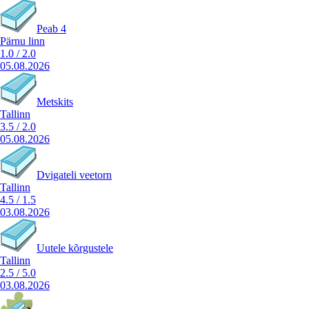
Peab 4
Pärnu linn
1.0
/
2.0
05.08.2026
Metskits
Tallinn
3.5
/
2.0
05.08.2026
Dvigateli veetorn
Tallinn
4.5
/
1.5
03.08.2026
Uutele kõrgustele
Tallinn
2.5
/
5.0
03.08.2026