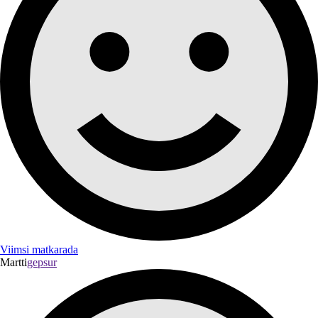
Viimsi matkarada
Martti
gepsur