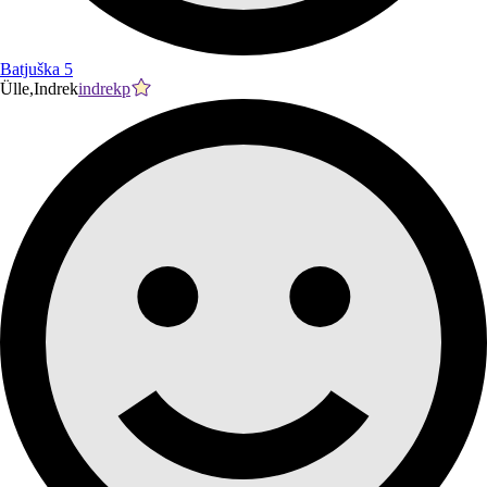
Batjuška 5
Ülle,Indrek
indrekp