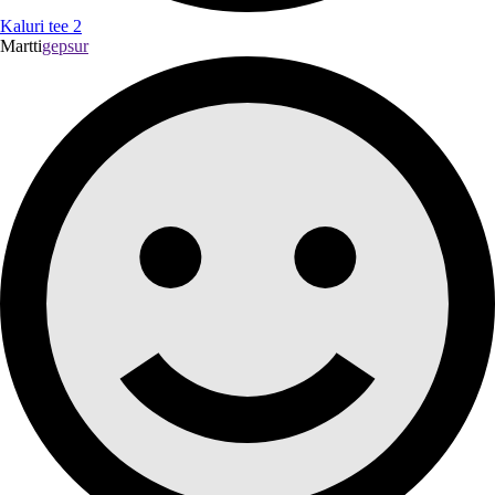
Kaluri tee 2
Martti
gepsur