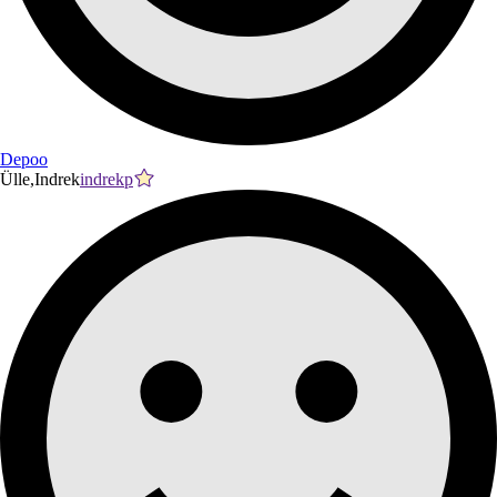
Depoo
Ülle,Indrek
indrekp