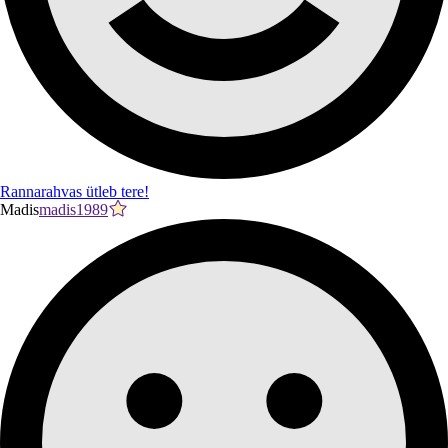
Rannarahvas ütleb tere!
Madis
madis1989