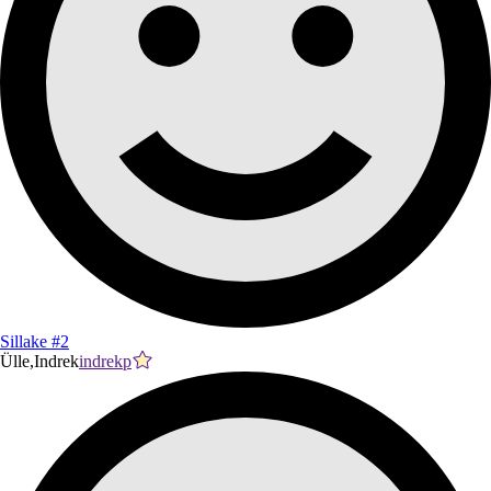
Sillake #2
Ülle,Indrek
indrekp