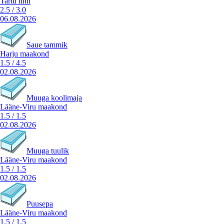
Tartu linn
2.5
/
3.0
06.08.2026
Saue tammik
Harju maakond
1.5
/
4.5
02.08.2026
Muuga koolimaja
Lääne-Viru maakond
1.5
/
1.5
02.08.2026
Muuga tuulik
Lääne-Viru maakond
1.5
/
1.5
02.08.2026
Puusepa
Lääne-Viru maakond
1.5
/
1.5