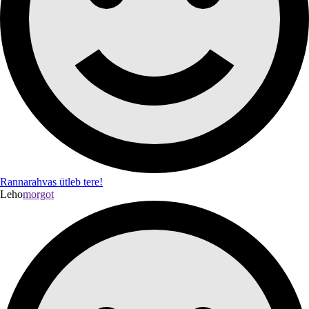
Rannarahvas ütleb tere!
Leho
morgot