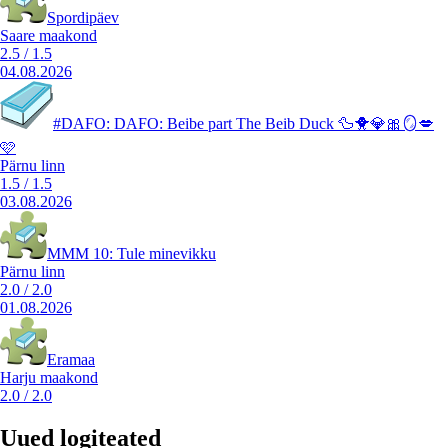
Spordipäev
Saare maakond
2.5
/
1.5
04.08.2026
#DAFO: DAFO: Beibe part The Beib Duck 🦆🐥💎🎀🪞💋
🩷
Pärnu linn
1.5
/
1.5
03.08.2026
MMM 10: Tule minevikku
Pärnu linn
2.0
/
2.0
01.08.2026
Eramaa
Harju maakond
2.0
/
2.0
Uued logiteated