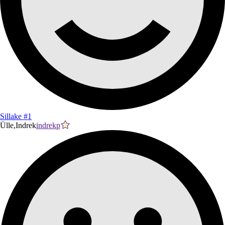
Sillake #1
Ülle,Indrek
indrekp