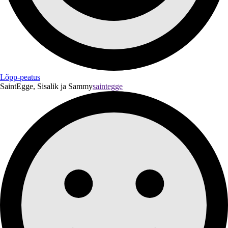
Lõpp-peatus
SaintEgge, Sisalik ja Sammy
saintegge