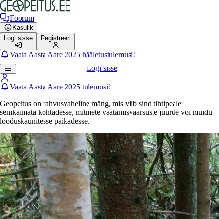
Foorum
Kasulik
Logi sisse
Registreeri
Vaata Aasta Aare 2025 hääletustulemusi!
Logi sisse
Vaata Aasta Aare 2025 tulemusi!
Geopeitus on rahvusvaheline mäng, mis viib sind tihtipeale
senikäimata kohtadesse, mitmete vaatamisväärsuste juurde või muidu
looduskaunitesse paikadesse.