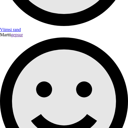
Viimsi rand
Martti
gepsur