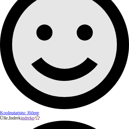
Koolnutaristu: Jõõpre
Ülle,Indrek
indrekp