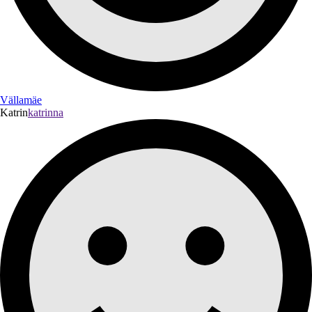
Vällamäe
Katrin
katrinna