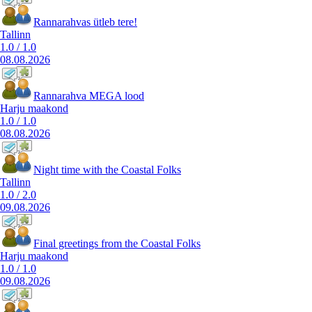
Rannarahvas ütleb tere!
Tallinn
1.0
/
1.0
08.08.2026
Rannarahva MEGA lood
Harju maakond
1.0
/
1.0
08.08.2026
Night time with the Coastal Folks
Tallinn
1.0
/
2.0
09.08.2026
Final greetings from the Coastal Folks
Harju maakond
1.0
/
1.0
09.08.2026