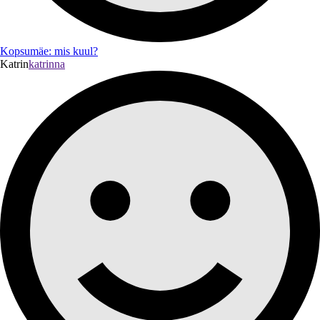
Kopsumäe: mis kuul?
Katrin
katrinna