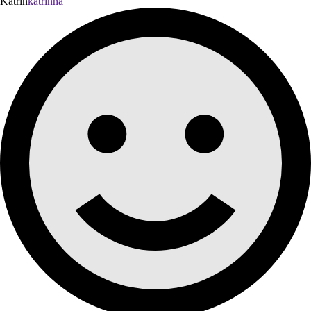
Katrin
katrinna