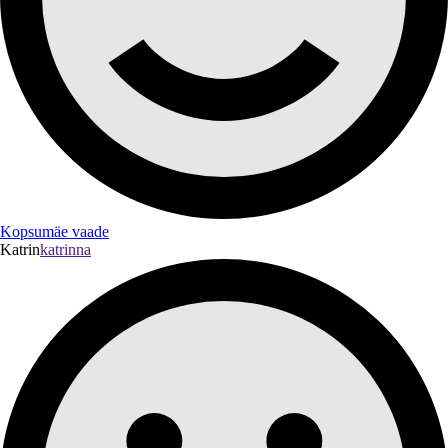
Kopsumäe vaade
Katrin
katrinna