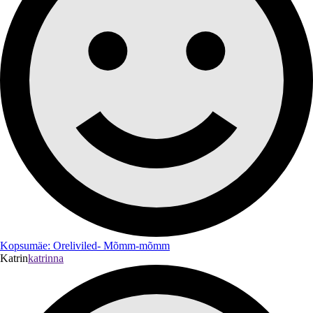
Kopsumäe: Oreliviled- Mõmm-mõmm
Katrin
katrinna