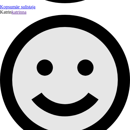
Kopsumäe sulistaja
Katrin
katrinna