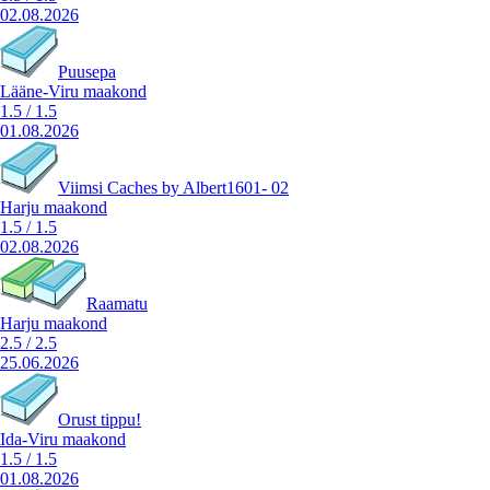
02.08.2026
Puusepa
Lääne-Viru maakond
1.5
/
1.5
01.08.2026
Viimsi Caches by Albert1601- 02
Harju maakond
1.5
/
1.5
02.08.2026
Raamatu
Harju maakond
2.5
/
2.5
25.06.2026
Orust tippu!
Ida-Viru maakond
1.5
/
1.5
01.08.2026