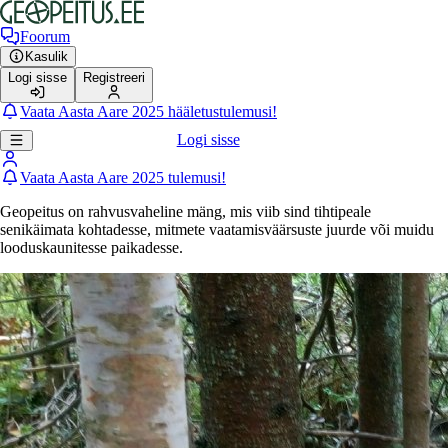
Foorum
Kasulik
Logi sisse
Registreeri
Vaata Aasta Aare 2025 hääletustulemusi!
Logi sisse
Vaata Aasta Aare 2025 tulemusi!
Geopeitus on rahvusvaheline mäng, mis viib sind tihtipeale
senikäimata kohtadesse, mitmete vaatamisväärsuste juurde või muidu
looduskaunitesse paikadesse.