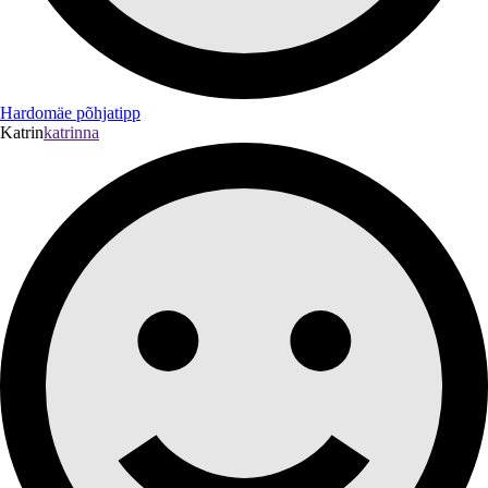
Hardomäe põhjatipp
Katrin
katrinna