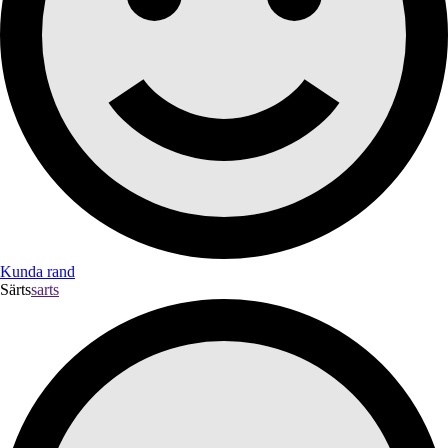
Kunda rand
Särts
sarts