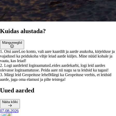
Kuidas alustada?
Mängureeglid
1
.
Otsi aare
Loo konto, vali aare kaardilt ja aarde asukoha, kirjelduse ja
vajadusel ka peidukoha vihje leiad aarde küljes. Mine nüüd kohale ja
vaata, kas leiad!
2
.
Logi aardeleid logiraamatus
Leides aardekarbi, logi leid aardes
olevasse logiraamatusse. Peida aare nii nagu sa ta leidsid ka tagasi!
3
.
Märgi leid Geopeituse lehel
Märgi ka Geopeituse veebis, et leidsid
aarde, jaga oma elamusi ja pilte teistega!
Uued aarded
Näita kõiki
07.08.2026