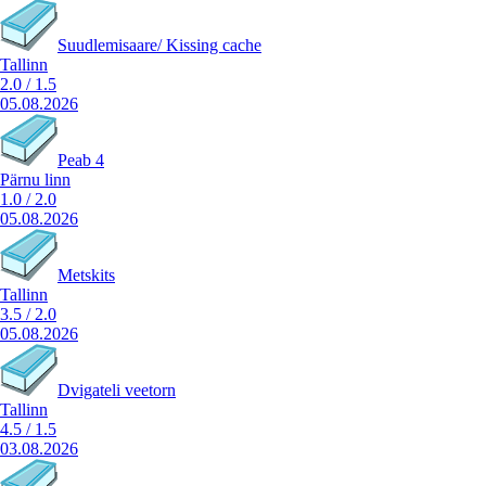
Suudlemisaare/ Kissing cache
Tallinn
2.0
/
1.5
05.08.2026
Peab 4
Pärnu linn
1.0
/
2.0
05.08.2026
Metskits
Tallinn
3.5
/
2.0
05.08.2026
Dvigateli veetorn
Tallinn
4.5
/
1.5
03.08.2026