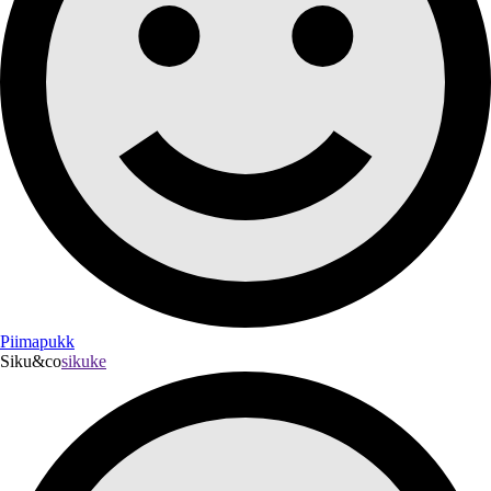
Piimapukk
Siku&co
sikuke