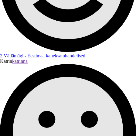
2.Vällämägi - Eestimaa kaheksatuhandelised
Katrin
katrinna