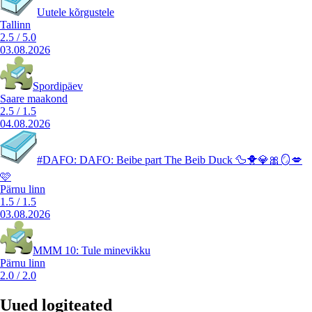
Uutele kõrgustele
Tallinn
2.5
/
5.0
03.08.2026
Spordipäev
Saare maakond
2.5
/
1.5
04.08.2026
#DAFO: DAFO: Beibe part The Beib Duck 🦆🐥💎🎀🪞💋
🩷
Pärnu linn
1.5
/
1.5
03.08.2026
MMM 10: Tule minevikku
Pärnu linn
2.0
/
2.0
Uued logiteated