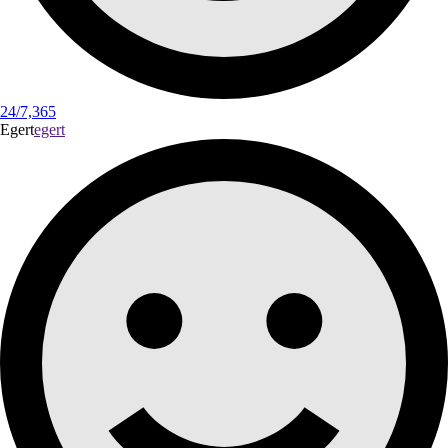
24/7,365
Egert
egert