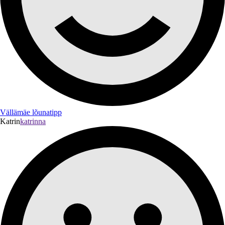
Vällämäe lõunatipp
Katrin
katrinna