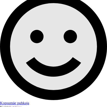
Kopsumäe puhkaja