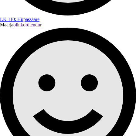
LK 110: Hüpassaare
Maarja
olinkordlendur