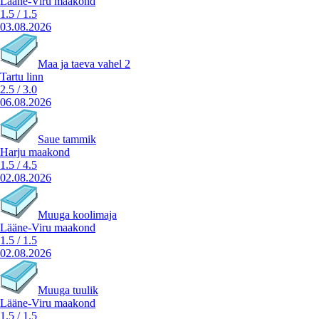
Lääne-Viru maakond
1.5
/
1.5
03.08.2026
Maa ja taeva vahel 2
Tartu linn
2.5
/
3.0
06.08.2026
Saue tammik
Harju maakond
1.5
/
4.5
02.08.2026
Muuga koolimaja
Lääne-Viru maakond
1.5
/
1.5
02.08.2026
Muuga tuulik
Lääne-Viru maakond
1.5
/
1.5