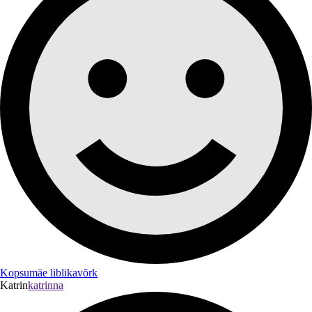
Kopsumäe liblikavõrk
Katrin
katrinna