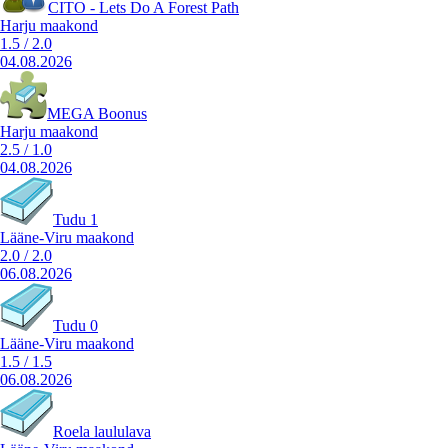
CITO - Lets Do A Forest Path
Harju maakond
1.5
/
2.0
04.08.2026
MEGA Boonus
Harju maakond
2.5
/
1.0
04.08.2026
Tudu 1
Lääne-Viru maakond
2.0
/
2.0
06.08.2026
Tudu 0
Lääne-Viru maakond
1.5
/
1.5
06.08.2026
Roela laululava