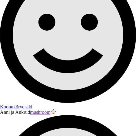
Koonukõrve sild
Anni ja Ankrud
mushroom