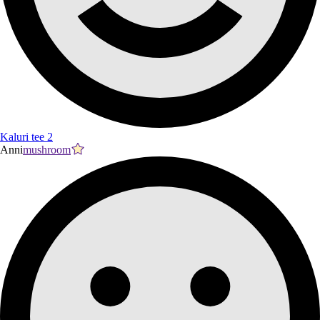
Kaluri tee 2
Anni
mushroom