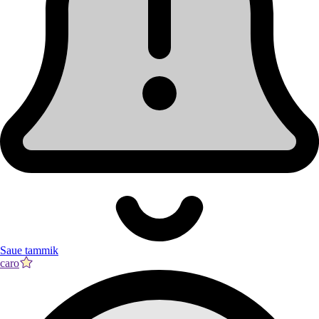
Saue tammik
caro