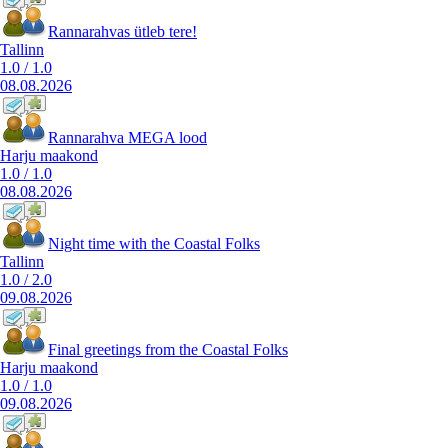
Rannarahvas ütleb tere!
Tallinn
1.0
/
1.0
08.08.2026
Rannarahva MEGA lood
Harju maakond
1.0
/
1.0
08.08.2026
Night time with the Coastal Folks
Tallinn
1.0
/
2.0
09.08.2026
Final greetings from the Coastal Folks
Harju maakond
1.0
/
1.0
09.08.2026