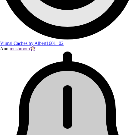
Viimsi Caches by Albert1601- 02
Anni
mushroom