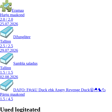
Eramaa
Harju maakond
2.0
/
2.0
25.07.2026
Džunglitee
Tallinn
2.5
/
2.5
29.07.2026
Sambla saladus
Tallinn
1.5
/
1.5
02.08.2026
DAFO: F#ckU Duck ehk Angry Revenge Duck🤬🐣🐤🦆
Pärnu maakond
1.5
/
4.5
Uued logiteated