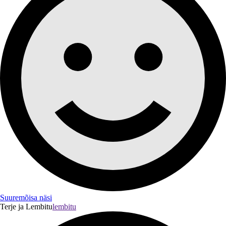
Suuremõisa näsi
Terje ja Lembitu
lembitu