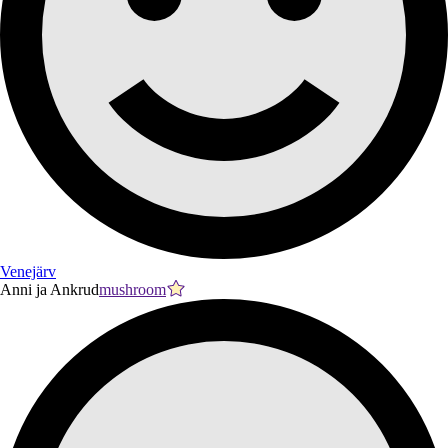
Venejärv
Anni ja Ankrud
mushroom