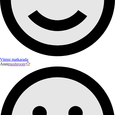
Viimsi matkarada
Anni
mushroom