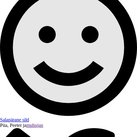
Salapärane sild
Piia, Peeter ja
muhujan