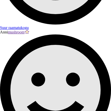
Suur raamatukogu
Anni
mushroom