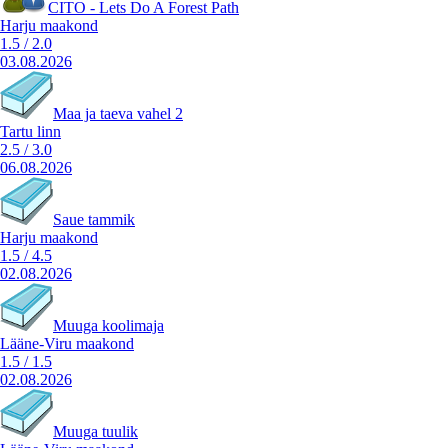
CITO - Lets Do A Forest Path
Harju maakond
1.5
/
2.0
03.08.2026
Maa ja taeva vahel 2
Tartu linn
2.5
/
3.0
06.08.2026
Saue tammik
Harju maakond
1.5
/
4.5
02.08.2026
Muuga koolimaja
Lääne-Viru maakond
1.5
/
1.5
02.08.2026
Muuga tuulik