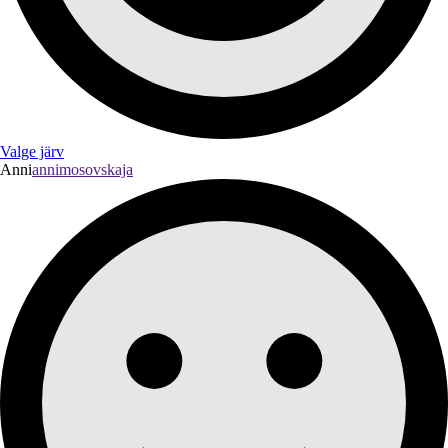
Valge järv
Anni
annimosovskaja