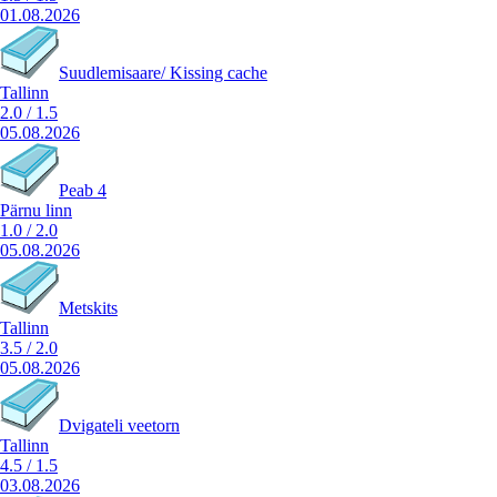
01.08.2026
Suudlemisaare/ Kissing cache
Tallinn
2.0
/
1.5
05.08.2026
Peab 4
Pärnu linn
1.0
/
2.0
05.08.2026
Metskits
Tallinn
3.5
/
2.0
05.08.2026
Dvigateli veetorn
Tallinn
4.5
/
1.5
03.08.2026