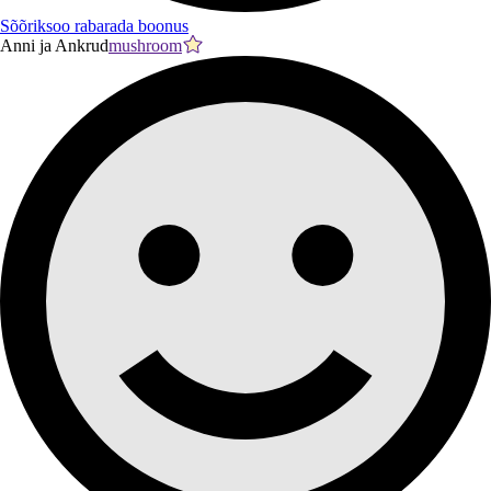
Sõõriksoo rabarada boonus
Anni ja Ankrud
mushroom