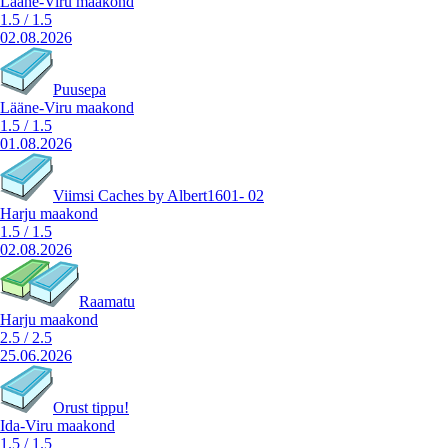
Lääne-Viru maakond
1.5
/
1.5
02.08.2026
Puusepa
Lääne-Viru maakond
1.5
/
1.5
01.08.2026
Viimsi Caches by Albert1601- 02
Harju maakond
1.5
/
1.5
02.08.2026
Raamatu
Harju maakond
2.5
/
2.5
25.06.2026
Orust tippu!
Ida-Viru maakond
1.5
/
1.5