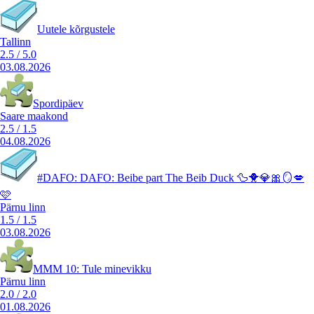
Uutele kõrgustele
Tallinn
2.5
/
5.0
03.08.2026
Spordipäev
Saare maakond
2.5
/
1.5
04.08.2026
#DAFO: DAFO: Beibe part The Beib Duck 🦆🐥💎🎀🪞💋
🩷
Pärnu linn
1.5
/
1.5
03.08.2026
MMM 10: Tule minevikku
Pärnu linn
2.0
/
2.0
01.08.2026