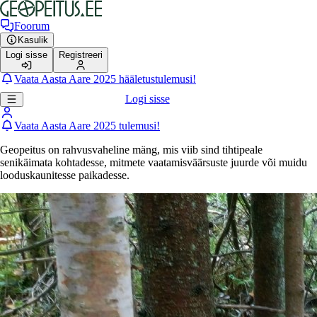
Foorum
Kasulik
Logi sisse
Registreeri
Vaata Aasta Aare 2025 hääletustulemusi!
Logi sisse
Vaata Aasta Aare 2025 tulemusi!
Geopeitus on rahvusvaheline mäng, mis viib sind tihtipeale
senikäimata kohtadesse, mitmete vaatamisväärsuste juurde või muidu
looduskaunitesse paikadesse.