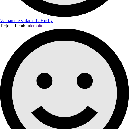
Väinamere sadamad - Hosby
Terje ja Lembitu
lembitu