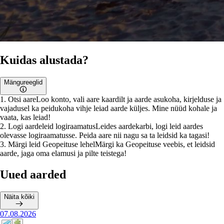
Kuidas alustada?
Mängureeglid
1
.
Otsi aare
Loo konto, vali aare kaardilt ja aarde asukoha, kirjelduse ja
vajadusel ka peidukoha vihje leiad aarde küljes. Mine nüüd kohale ja
vaata, kas leiad!
2
.
Logi aardeleid logiraamatus
Leides aardekarbi, logi leid aardes
olevasse logiraamatusse. Peida aare nii nagu sa ta leidsid ka tagasi!
3
.
Märgi leid Geopeituse lehel
Märgi ka Geopeituse veebis, et leidsid
aarde, jaga oma elamusi ja pilte teistega!
Uued aarded
Näita kõiki
07.08.2026