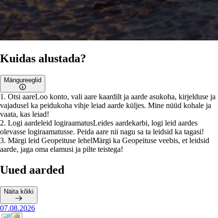
Kuidas alustada?
Mängureeglid
1
.
Otsi aare
Loo konto, vali aare kaardilt ja aarde asukoha, kirjelduse ja
vajadusel ka peidukoha vihje leiad aarde küljes. Mine nüüd kohale ja
vaata, kas leiad!
2
.
Logi aardeleid logiraamatus
Leides aardekarbi, logi leid aardes
olevasse logiraamatusse. Peida aare nii nagu sa ta leidsid ka tagasi!
3
.
Märgi leid Geopeituse lehel
Märgi ka Geopeituse veebis, et leidsid
aarde, jaga oma elamusi ja pilte teistega!
Uued aarded
Näita kõiki
07.08.2026