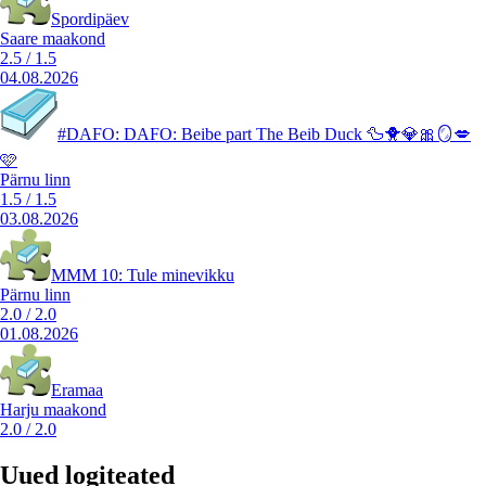
Spordipäev
Saare maakond
2.5
/
1.5
04.08.2026
#DAFO: DAFO: Beibe part The Beib Duck 🦆🐥💎🎀🪞💋
🩷
Pärnu linn
1.5
/
1.5
03.08.2026
MMM 10: Tule minevikku
Pärnu linn
2.0
/
2.0
01.08.2026
Eramaa
Harju maakond
2.0
/
2.0
Uued logiteated