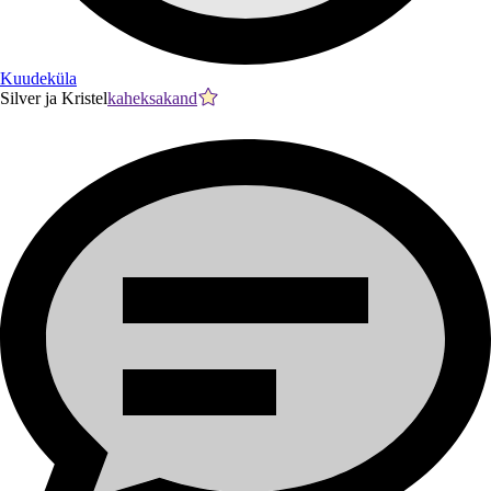
Kuudeküla
Silver ja Kristel
kaheksakand