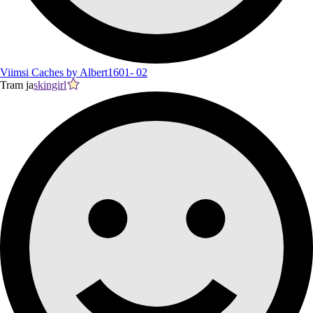
Viimsi Caches by Albert1601- 02
Tram ja
skingirl