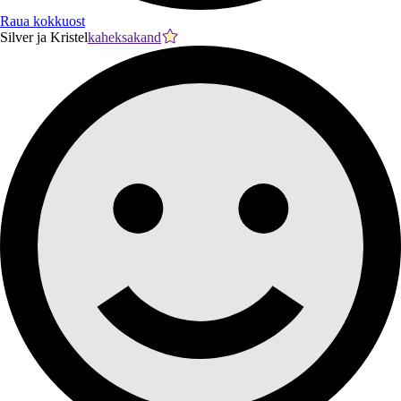
Raua kokkuost
Silver ja Kristel
kaheksakand