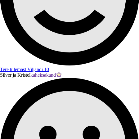
Tere tulemast Viljandi 10
Silver ja Kristel
kaheksakand