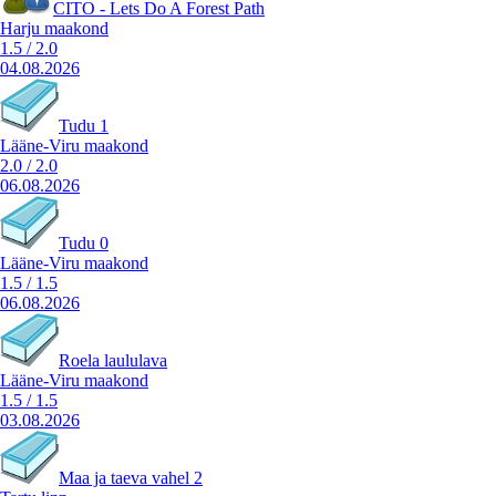
CITO - Lets Do A Forest Path
Harju maakond
1.5
/
2.0
04.08.2026
Tudu 1
Lääne-Viru maakond
2.0
/
2.0
06.08.2026
Tudu 0
Lääne-Viru maakond
1.5
/
1.5
06.08.2026
Roela laululava
Lääne-Viru maakond
1.5
/
1.5
03.08.2026
Maa ja taeva vahel 2