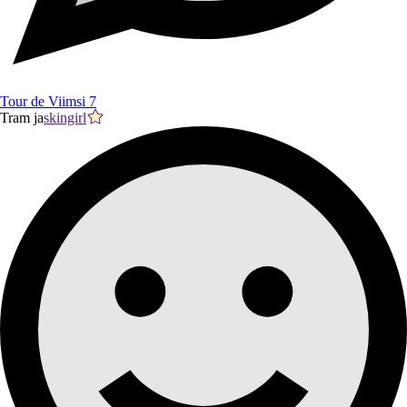
Tour de Viimsi 7
Tram ja
skingirl