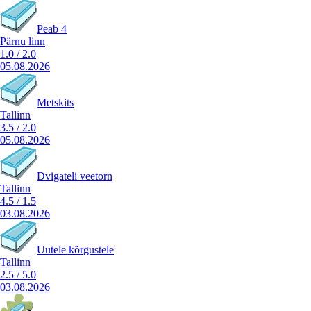
Peab 4
Pärnu linn
1.0
/
2.0
05.08.2026
Metskits
Tallinn
3.5
/
2.0
05.08.2026
Dvigateli veetorn
Tallinn
4.5
/
1.5
03.08.2026
Uutele kõrgustele
Tallinn
2.5
/
5.0
03.08.2026