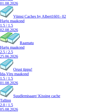
01.08.2026
Viimsi Caches by Albert1601- 02
Harju maakond
1.5
/
1.5
02.08.2026
Raamatu
Harju maakond
2.5
/
2.5
25.06.2026
Orust tippu!
Ida-Viru maakond
1.5
/
1.5
01.08.2026
Suudlemisaare/ Kissing cache
Tallinn
2.0
/
1.5
05.08.2026