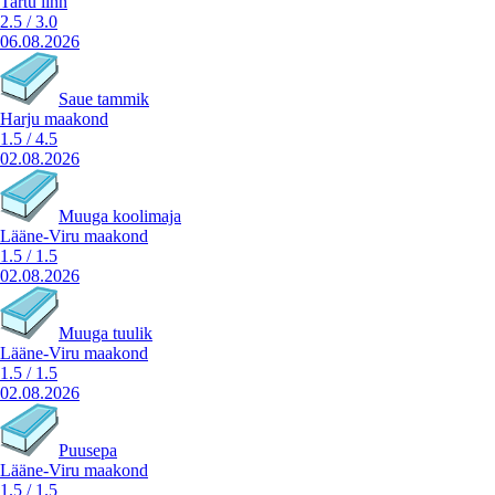
Tartu linn
2.5
/
3.0
06.08.2026
Saue tammik
Harju maakond
1.5
/
4.5
02.08.2026
Muuga koolimaja
Lääne-Viru maakond
1.5
/
1.5
02.08.2026
Muuga tuulik
Lääne-Viru maakond
1.5
/
1.5
02.08.2026
Puusepa
Lääne-Viru maakond
1.5
/
1.5