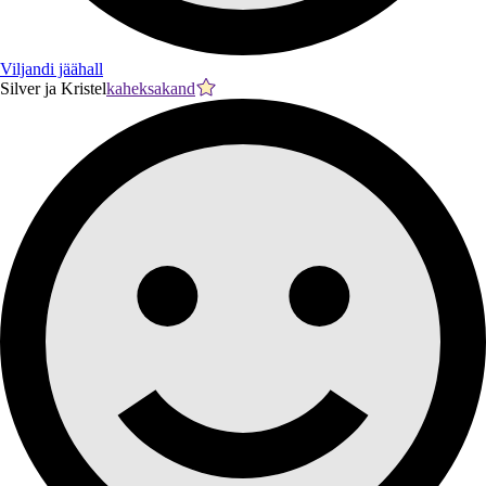
Viljandi jäähall
Silver ja Kristel
kaheksakand