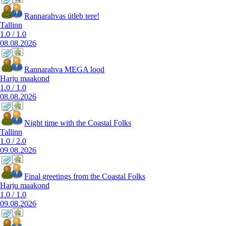
Rannarahvas ütleb tere!
Tallinn
1.0
/
1.0
08.08.2026
Rannarahva MEGA lood
Harju maakond
1.0
/
1.0
08.08.2026
Night time with the Coastal Folks
Tallinn
1.0
/
2.0
09.08.2026
Final greetings from the Coastal Folks
Harju maakond
1.0
/
1.0
09.08.2026