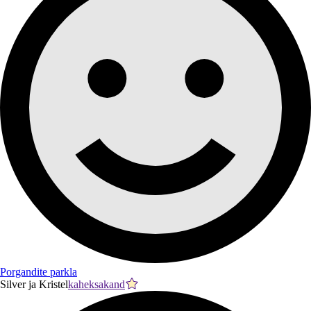
Porgandite parkla
Silver ja Kristel
kaheksakand