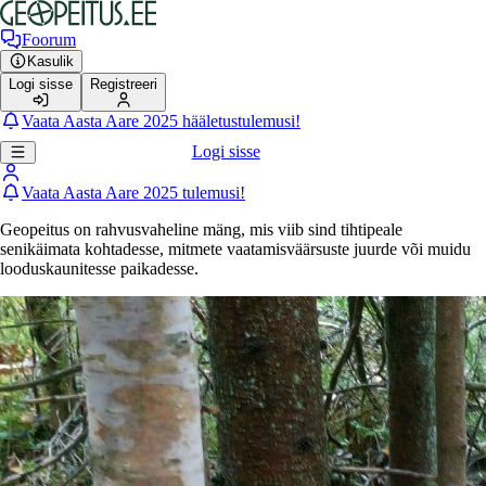
Foorum
Kasulik
Logi sisse
Registreeri
Vaata Aasta Aare 2025 hääletustulemusi!
Logi sisse
Vaata Aasta Aare 2025 tulemusi!
Geopeitus on rahvusvaheline mäng, mis viib sind tihtipeale
senikäimata kohtadesse, mitmete vaatamisväärsuste juurde või muidu
looduskaunitesse paikadesse.