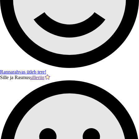
Rannarahvas ütleb tere!
Sille ja Rasmus
silleriin