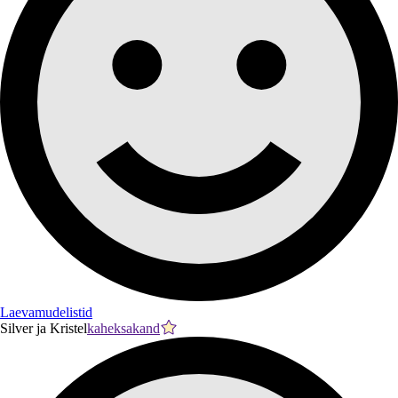
Laevamudelistid
Silver ja Kristel
kaheksakand