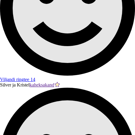
Viljandi ringtee 14
Silver ja Kristel
kaheksakand