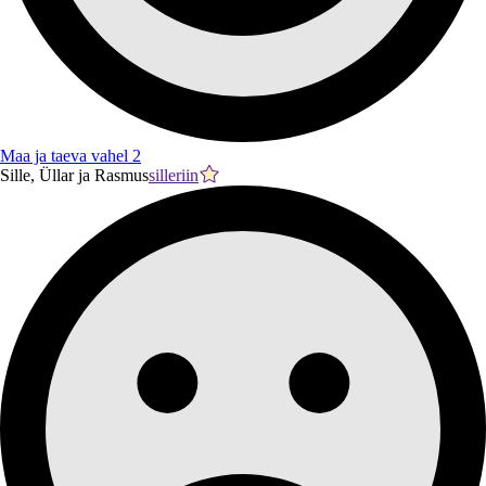
Maa ja taeva vahel 2
Sille, Üllar ja Rasmus
silleriin