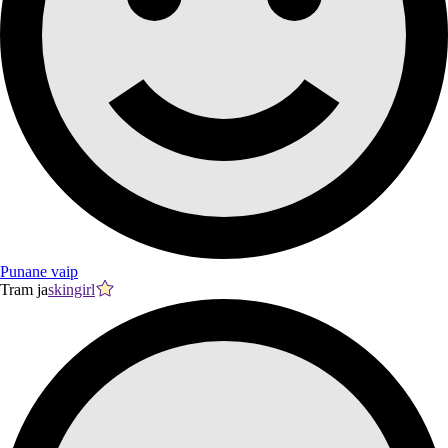
Punane vaip
Tram ja
skingirl