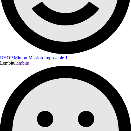
BYOP Minion Mission Impossible 1
Lembitu
lembitu