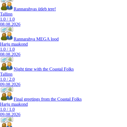
Rannarahvas ütleb tere!
Tallinn
1.0
/
1.0
08.08.2026
Rannarahva MEGA lood
Harju maakond
1.0
/
1.0
08.08.2026
Night time with the Coastal Folks
Tallinn
1.0
/
2.0
09.08.2026
Final greetings from the Coastal Folks
Harju maakond
1.0
/
1.0
09.08.2026