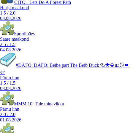
CITO - Lets Do A Forest Path
Harju maakond
1.5
/
2.0
03.08.2026
Spordipäev
Saare maakond
2.5
/
1.5
04.08.2026
#DAFO: DAFO: Beibe part The Beib Duck 🦆🐥💎🎀🪞💋
🩷
Pärnu linn
1.5
/
1.5
03.08.2026
MMM 10: Tule minevikku
Pärnu linn
2.0
/
2.0
01.08.2026