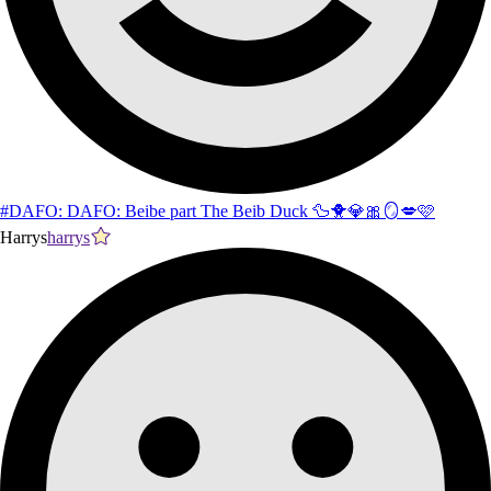
#DAFO: DAFO: Beibe part The Beib Duck 🦆🐥💎🎀🪞💋🩷
Harrys
harrys