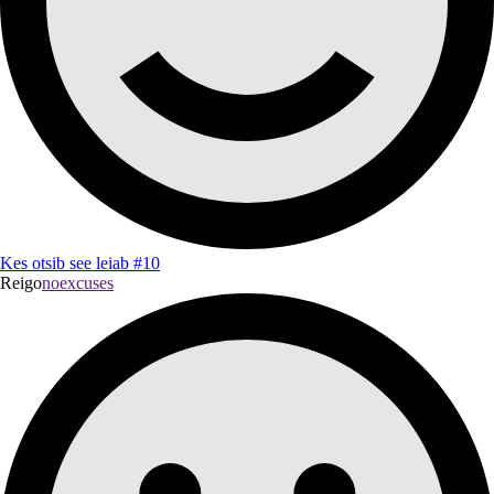
Kes otsib see leiab #10
Reigo
noexcuses