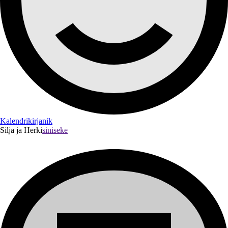
Kalendrikirjanik
Silja ja Herki
siniseke