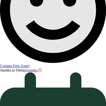
Creeper-Free Zone!
Jaanika ja Siim
thejaanika