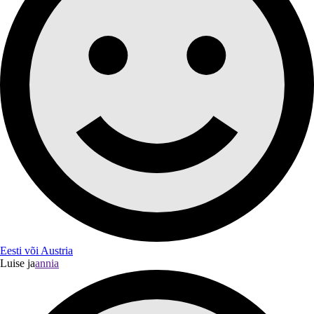
Eesti või Austria
Luise ja
annia