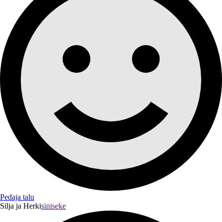
Pedaja talu
Silja ja Herki
siniseke