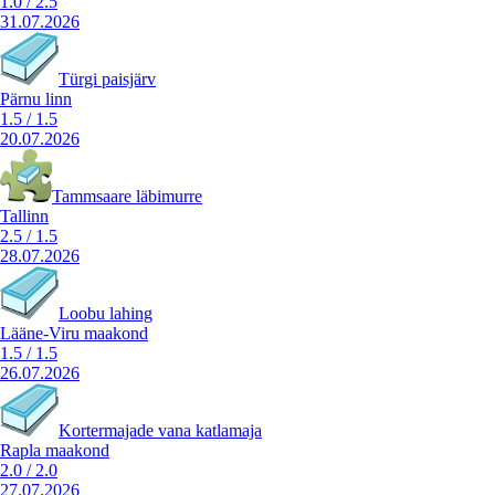
1.0
/
2.5
31.07.2026
Türgi paisjärv
Pärnu linn
1.5
/
1.5
20.07.2026
Tammsaare läbimurre
Tallinn
2.5
/
1.5
28.07.2026
Loobu lahing
Lääne-Viru maakond
1.5
/
1.5
26.07.2026
Kortermajade vana katlamaja
Rapla maakond
2.0
/
2.0
27.07.2026