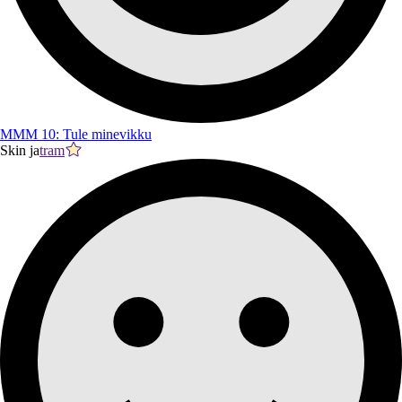
MMM 10: Tule minevikku
Skin ja
tram