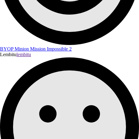
BYOP Minion Mission Impossible 2
Lembitu
lembitu