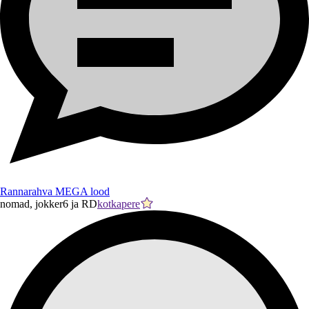
Rannarahva MEGA lood
nomad, jokker6 ja RD
kotkapere