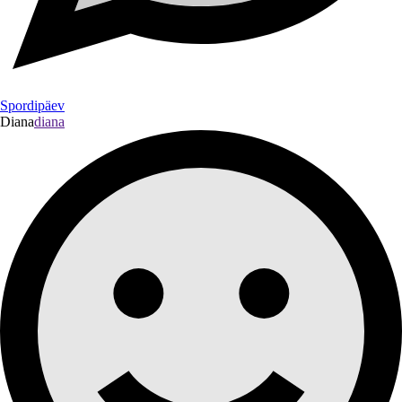
Spordipäev
Diana
diana