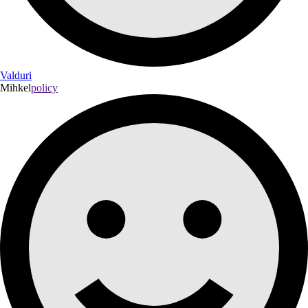
Valduri
Mihkel
policy