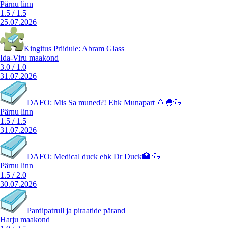
Pärnu linn
1.5
/
1.5
25.07.2026
Kingitus Priidule: Abram Glass
Ida-Viru maakond
3.0
/
1.0
31.07.2026
DAFO: Mis Sa muned?! Ehk Munapart 🥚🐣🦆
Pärnu linn
1.5
/
1.5
31.07.2026
DAFO: Medical duck ehk Dr Duck🏥 🦆
Pärnu linn
1.5
/
2.0
30.07.2026
Pardipatrull ja piraatide pärand
Harju maakond