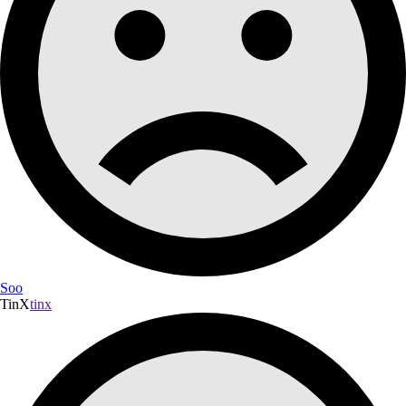
Soo
TinX
tinx