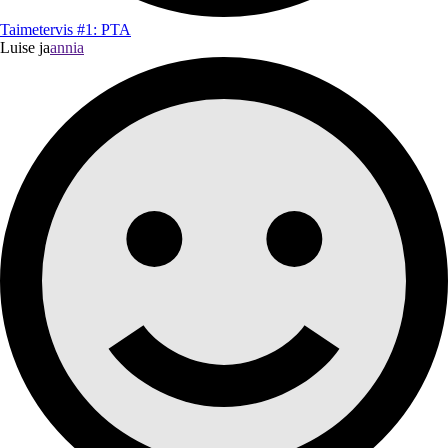
Taimetervis #1: PTA
Luise ja
annia