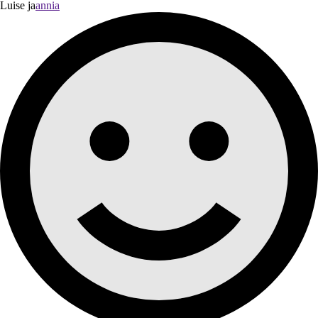
Luise ja
annia