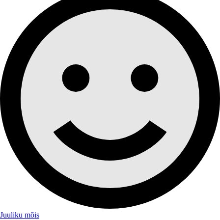
Juuliku mõis