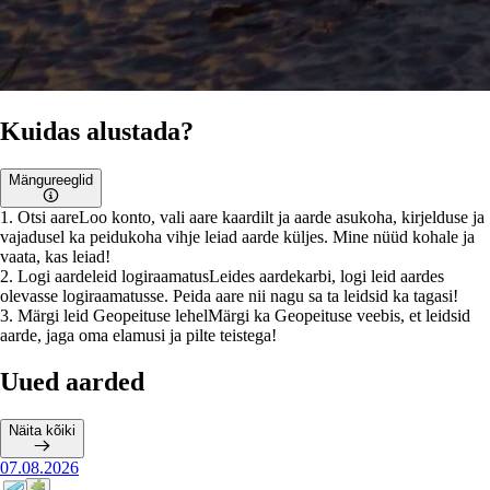
Kuidas alustada?
Mängureeglid
1
.
Otsi aare
Loo konto, vali aare kaardilt ja aarde asukoha, kirjelduse ja
vajadusel ka peidukoha vihje leiad aarde küljes. Mine nüüd kohale ja
vaata, kas leiad!
2
.
Logi aardeleid logiraamatus
Leides aardekarbi, logi leid aardes
olevasse logiraamatusse. Peida aare nii nagu sa ta leidsid ka tagasi!
3
.
Märgi leid Geopeituse lehel
Märgi ka Geopeituse veebis, et leidsid
aarde, jaga oma elamusi ja pilte teistega!
Uued aarded
Näita kõiki
07.08.2026