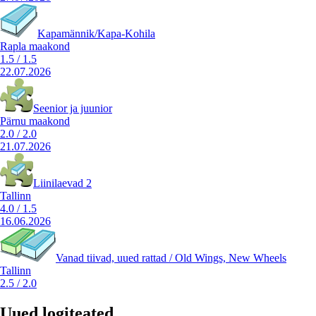
Kapamännik/Kapa-Kohila
Rapla maakond
1.5
/
1.5
22.07.2026
Seenior ja juunior
Pärnu maakond
2.0
/
2.0
21.07.2026
Liinilaevad 2
Tallinn
4.0
/
1.5
16.06.2026
Vanad tiivad, uued rattad / Old Wings, New Wheels
Tallinn
2.5
/
2.0
Uued logiteated