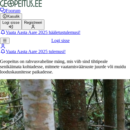
Foorum
Kasulik
Logi sisse
Registreeri
Vaata Aasta Aare 2025 hääletustulemusi!
Logi sisse
Vaata Aasta Aare 2025 tulemusi!
Geopeitus on rahvusvaheline mäng, mis viib sind tihtipeale
senikäimata kohtadesse, mitmete vaatamisväärsuste juurde või muidu
looduskaunitesse paikadesse.