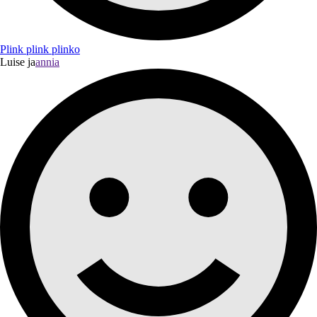
Plink plink plinko
Luise ja
annia