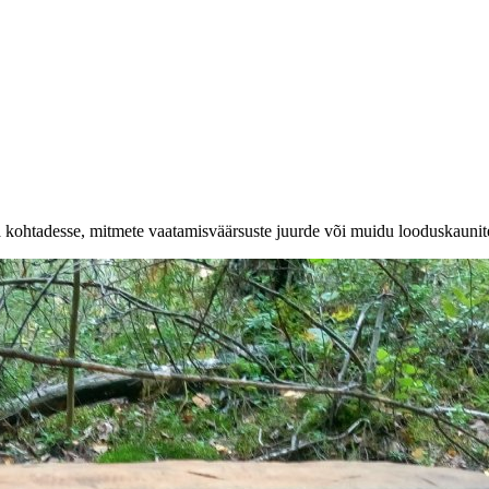
a kohtadesse, mitmete vaatamisväärsuste juurde või muidu looduskaunit