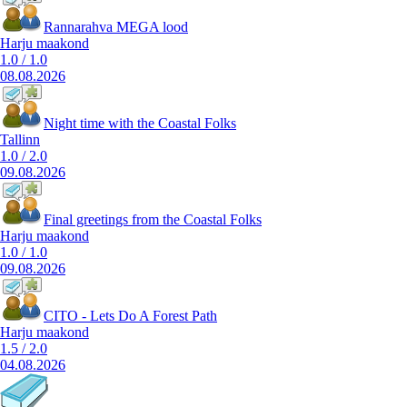
Rannarahva MEGA lood
Harju maakond
1.0
/
1.0
08.08.2026
Night time with the Coastal Folks
Tallinn
1.0
/
2.0
09.08.2026
Final greetings from the Coastal Folks
Harju maakond
1.0
/
1.0
09.08.2026
CITO - Lets Do A Forest Path
Harju maakond
1.5
/
2.0
04.08.2026