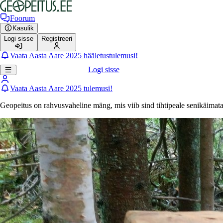
Foorum
Kasulik
Logi sisse
Registreeri
Vaata Aasta Aare 2025 hääletustulemusi!
Logi sisse
Vaata Aasta Aare 2025 tulemusi!
Geopeitus on rahvusvaheline mäng, mis viib sind tihtipeale senikäimat