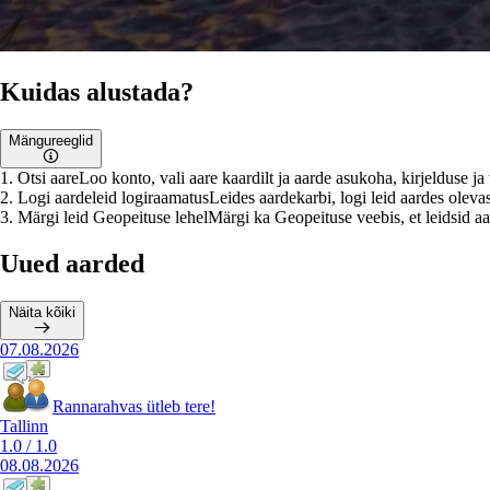
Kuidas alustada?
Mängureeglid
1
.
Otsi aare
Loo konto, vali aare kaardilt ja aarde asukoha, kirjelduse j
2
.
Logi aardeleid logiraamatus
Leides aardekarbi, logi leid aardes olevas
3
.
Märgi leid Geopeituse lehel
Märgi ka Geopeituse veebis, et leidsid aar
Uued aarded
Näita kõiki
07.08.2026
Rannarahvas ütleb tere!
Tallinn
1.0
/
1.0
08.08.2026