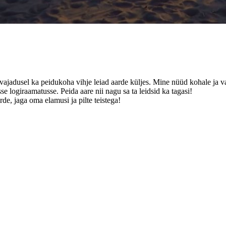
a vajadusel ka peidukoha vihje leiad aarde küljes. Mine nüüd kohale ja va
se logiraamatusse. Peida aare nii nagu sa ta leidsid ka tagasi!
de, jaga oma elamusi ja pilte teistega!