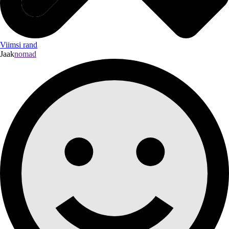
Viimsi rand
Jaak
nomad