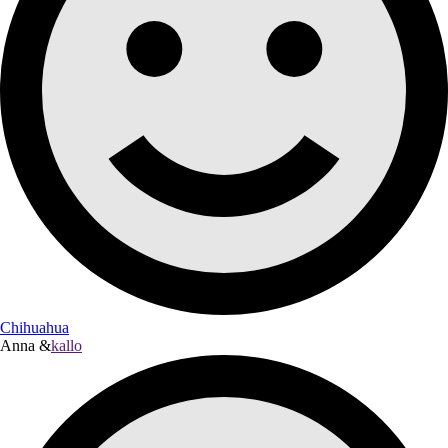
Chihuahua
Anna &
kallo