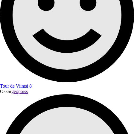
Tour de Viimsi 8
Oskar
geopoiss