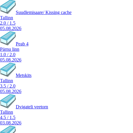
Suudlemisaare/ Kissing cache
Tallinn
2.0
/
1.5
05.08.2026
Peab 4
Pärnu linn
1.0
/
2.0
05.08.2026
Metskits
Tallinn
3.5
/
2.0
05.08.2026
Dvigateli veetorn
Tallinn
4.5
/
1.5
03.08.2026