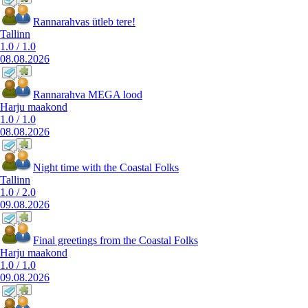
Rannarahvas ütleb tere!
Tallinn
1.0
/
1.0
08.08.2026
Rannarahva MEGA lood
Harju maakond
1.0
/
1.0
08.08.2026
Night time with the Coastal Folks
Tallinn
1.0
/
2.0
09.08.2026
Final greetings from the Coastal Folks
Harju maakond
1.0
/
1.0
09.08.2026