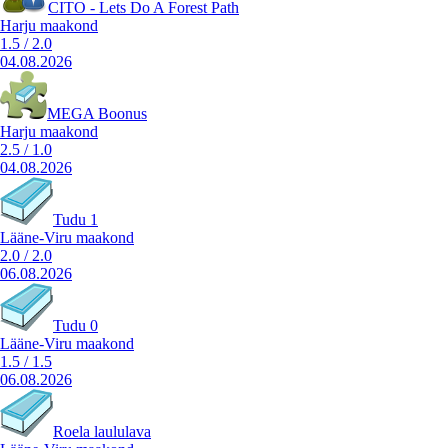
CITO - Lets Do A Forest Path
Harju maakond
1.5
/
2.0
04.08.2026
MEGA Boonus
Harju maakond
2.5
/
1.0
04.08.2026
Tudu 1
Lääne-Viru maakond
2.0
/
2.0
06.08.2026
Tudu 0
Lääne-Viru maakond
1.5
/
1.5
06.08.2026
Roela laululava