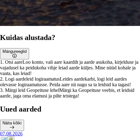
Kuidas alustada?
Mängureeglid
1
.
Otsi aare
Loo konto, vali aare kaardilt ja aarde asukoha, kirjelduse ja
vajadusel ka peidukoha vihje leiad aarde küljes. Mine nüüd kohale ja
vaata, kas leiad!
2
.
Logi aardeleid logiraamatus
Leides aardekarbi, logi leid aardes
olevasse logiraamatusse. Peida aare nii nagu sa ta leidsid ka tagasi!
3
.
Märgi leid Geopeituse lehel
Märgi ka Geopeituse veebis, et leidsid
aarde, jaga oma elamusi ja pilte teistega!
Uued aarded
Näita kõiki
07.08.2026