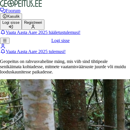
Foorum
Kasulik
Logi sisse
Registreeri
Vaata Aasta Aare 2025 hääletustulemusi!
Logi sisse
Vaata Aasta Aare 2025 tulemusi!
Geopeitus on rahvusvaheline mäng, mis viib sind tihtipeale
senikäimata kohtadesse, mitmete vaatamisväärsuste juurde või muidu
looduskaunitesse paikadesse.