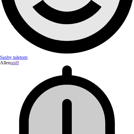
Saxby tuletorn
Allen
sniff