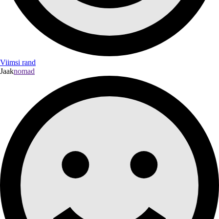
Viimsi rand
Jaak
nomad