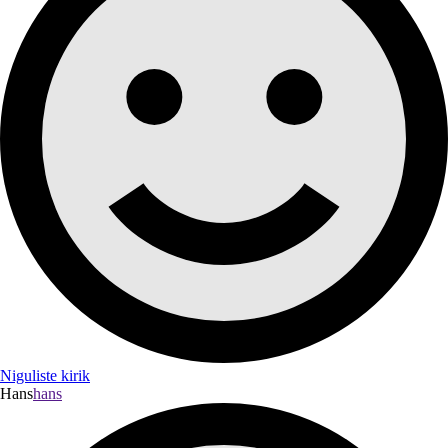
Niguliste kirik
Hans
hans