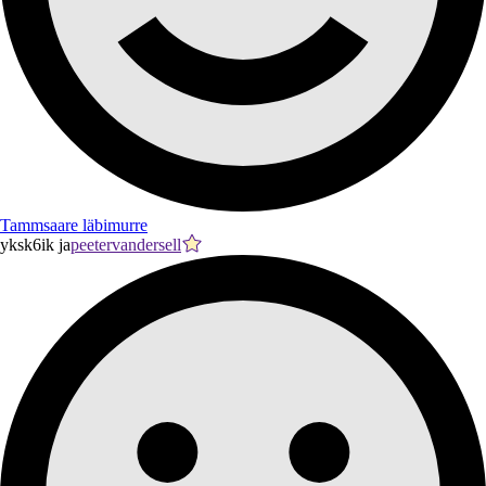
Tammsaare läbimurre
yksk6ik ja
peetervandersell