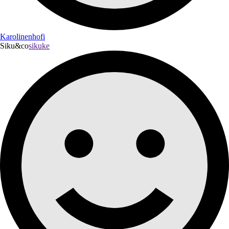
Karolinenhofi
Siku&co
sikuke