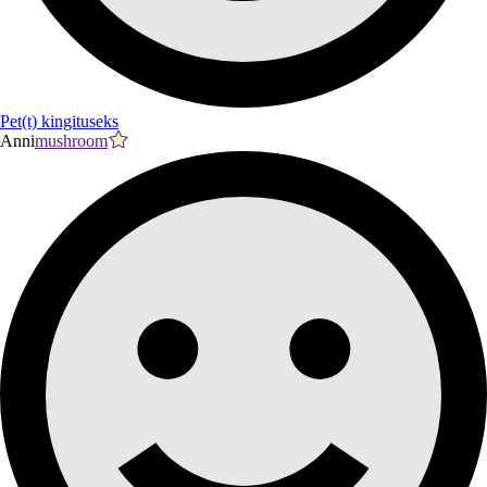
Pet(t) kingituseks
Anni
mushroom