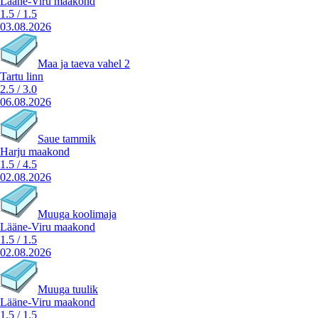
Lääne-Viru maakond
1.5
/
1.5
03.08.2026
Maa ja taeva vahel 2
Tartu linn
2.5
/
3.0
06.08.2026
Saue tammik
Harju maakond
1.5
/
4.5
02.08.2026
Muuga koolimaja
Lääne-Viru maakond
1.5
/
1.5
02.08.2026
Muuga tuulik
Lääne-Viru maakond
1.5
/
1.5