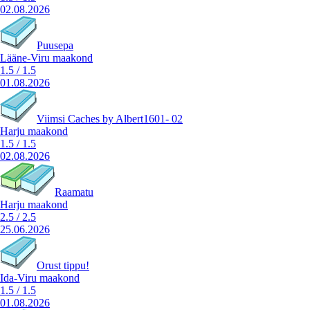
02.08.2026
Puusepa
Lääne-Viru maakond
1.5
/
1.5
01.08.2026
Viimsi Caches by Albert1601- 02
Harju maakond
1.5
/
1.5
02.08.2026
Raamatu
Harju maakond
2.5
/
2.5
25.06.2026
Orust tippu!
Ida-Viru maakond
1.5
/
1.5
01.08.2026