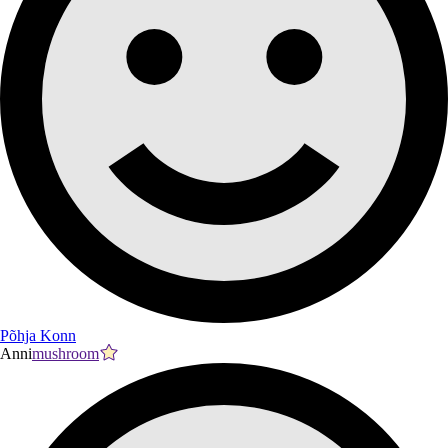
Põhja Konn
Anni
mushroom