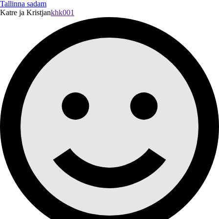
Tallinna sadam
Katre ja Kristjan
khk001