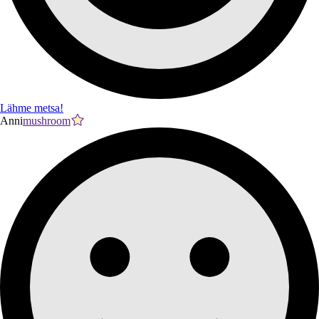
Lähme metsa!
Anni
mushroom