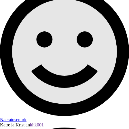
Naeratusenurk
Katre ja Kristjan
khk001