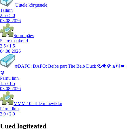
Uutele kõrgustele
Tallinn
2.5
/
5.0
03.08.2026
Spordipäev
Saare maakond
2.5
/
1.5
04.08.2026
#DAFO: DAFO: Beibe part The Beib Duck 🦆🐥💎🎀🪞💋
🩷
Pärnu linn
1.5
/
1.5
03.08.2026
MMM 10: Tule minevikku
Pärnu linn
2.0
/
2.0
Uued logiteated