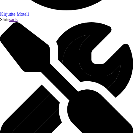
Kirjutite Motell
Särts
sarts