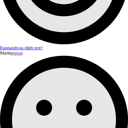
Rannarahvas ütleb tere!
Martti
gepsur