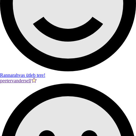
Rannarahvas ütleb tere!
peetervandersell