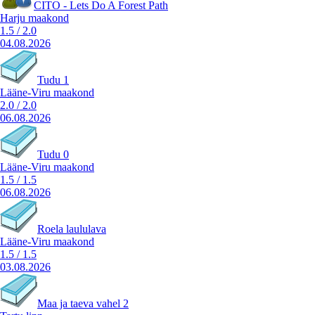
CITO - Lets Do A Forest Path
Harju maakond
1.5
/
2.0
04.08.2026
Tudu 1
Lääne-Viru maakond
2.0
/
2.0
06.08.2026
Tudu 0
Lääne-Viru maakond
1.5
/
1.5
06.08.2026
Roela laululava
Lääne-Viru maakond
1.5
/
1.5
03.08.2026
Maa ja taeva vahel 2