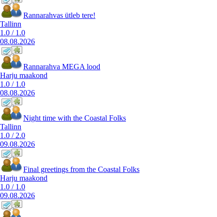
Rannarahvas ütleb tere!
Tallinn
1.0
/
1.0
08.08.2026
Rannarahva MEGA lood
Harju maakond
1.0
/
1.0
08.08.2026
Night time with the Coastal Folks
Tallinn
1.0
/
2.0
09.08.2026
Final greetings from the Coastal Folks
Harju maakond
1.0
/
1.0
09.08.2026