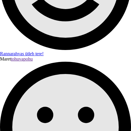
Rannarahvas ütleb tere!
Maret
tohuvapohu