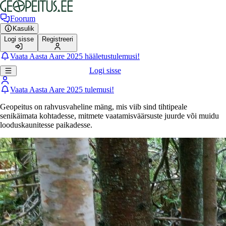
Foorum
Kasulik
Logi sisse
Registreeri
Vaata Aasta Aare 2025 hääletustulemusi!
Logi sisse
Vaata Aasta Aare 2025 tulemusi!
Geopeitus on rahvusvaheline mäng, mis viib sind tihtipeale
senikäimata kohtadesse, mitmete vaatamisväärsuste juurde või muidu
looduskaunitesse paikadesse.