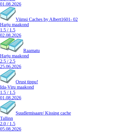
01.08.2026
Viimsi Caches by Albert1601- 02
Harju maakond
1.5
/
1.5
02.08.2026
Raamatu
Harju maakond
2.5
/
2.5
25.06.2026
Orust tippu!
Ida-Viru maakond
1.5
/
1.5
01.08.2026
Suudlemisaare/ Kissing cache
Tallinn
2.0
/
1.5
05.08.2026