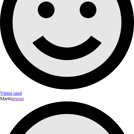
Viimsi rand
Martti
gepsur