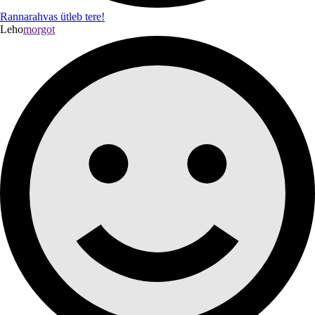
Rannarahvas ütleb tere!
Leho
morgot