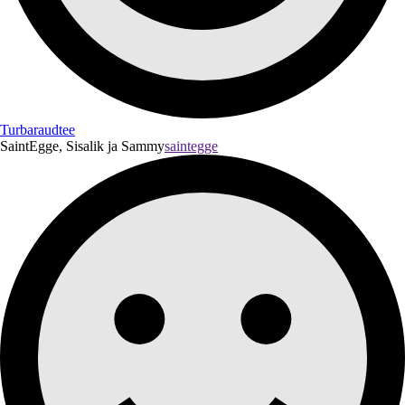
Turbaraudtee
SaintEgge, Sisalik ja Sammy
saintegge