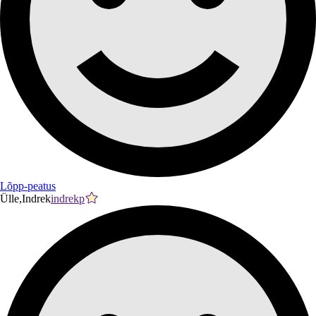
Lõpp-peatus
Ülle,Indrek
indrekp