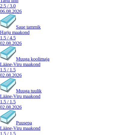
Tartu linn
2.5
/
3.0
06.08.2026
Saue tammik
Harju maakond
1.5
/
4.5
02.08.2026
Muuga koolimaja
Lääne-Viru maakond
1.5
/
1.5
02.08.2026
Muuga tuulik
Lääne-Viru maakond
1.5
/
1.5
02.08.2026
Puusepa
Lääne-Viru maakond
1.5
/
1.5