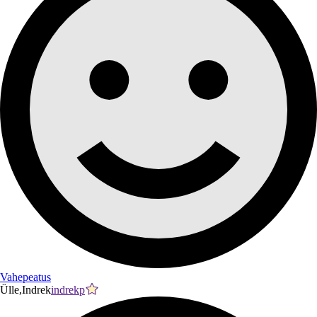
Vahepeatus
Ülle,Indrek
indrekp