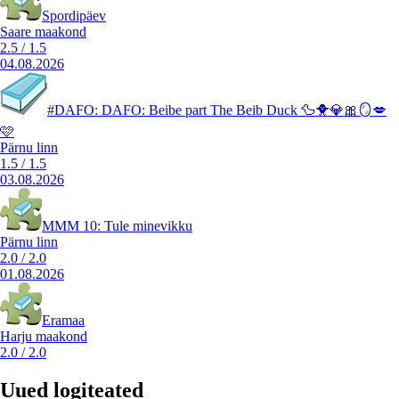
Spordipäev
Saare maakond
2.5
/
1.5
04.08.2026
#DAFO: DAFO: Beibe part The Beib Duck 🦆🐥💎🎀🪞💋
🩷
Pärnu linn
1.5
/
1.5
03.08.2026
MMM 10: Tule minevikku
Pärnu linn
2.0
/
2.0
01.08.2026
Eramaa
Harju maakond
2.0
/
2.0
Uued logiteated