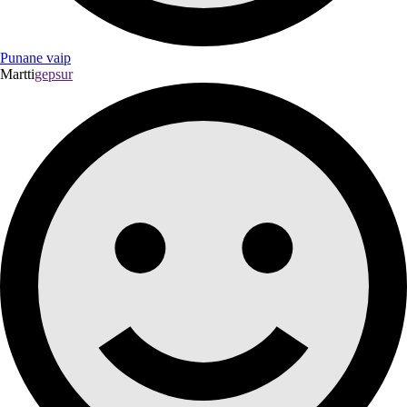
Punane vaip
Martti
gepsur