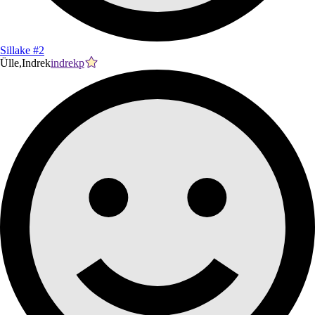
Sillake #2
Ülle,Indrek
indrekp