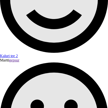
Kaluri tee 2
Martti
gepsur