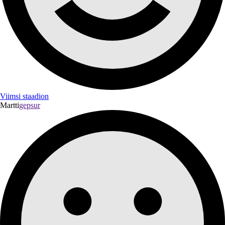
Viimsi staadion
Martti
gepsur