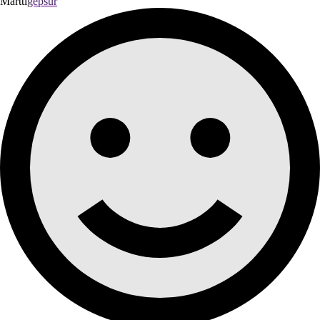
Martti
gepsur