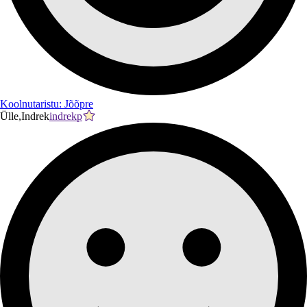
Koolnutaristu: Jõõpre
Ülle,Indrek
indrekp