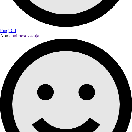
Pingi C1
Anni
annimosovskaja