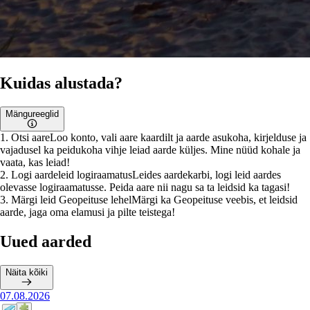
Kuidas alustada?
Mängureeglid
1
.
Otsi aare
Loo konto, vali aare kaardilt ja aarde asukoha, kirjelduse ja
vajadusel ka peidukoha vihje leiad aarde küljes. Mine nüüd kohale ja
vaata, kas leiad!
2
.
Logi aardeleid logiraamatus
Leides aardekarbi, logi leid aardes
olevasse logiraamatusse. Peida aare nii nagu sa ta leidsid ka tagasi!
3
.
Märgi leid Geopeituse lehel
Märgi ka Geopeituse veebis, et leidsid
aarde, jaga oma elamusi ja pilte teistega!
Uued aarded
Näita kõiki
07.08.2026