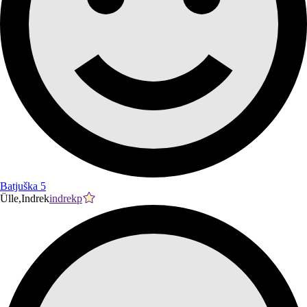
Batjuška 5
Ülle,Indrek
indrekp