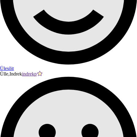
Ülesõit
Ülle,Indrek
indrekp