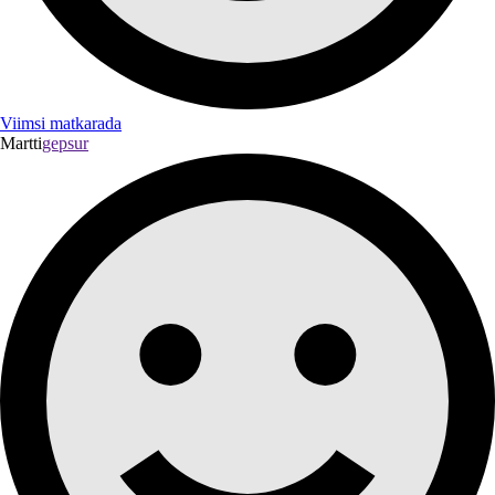
Viimsi matkarada
Martti
gepsur