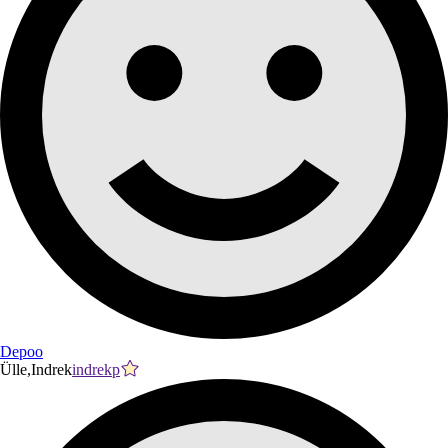
Depoo
Ülle,Indrek
indrekp