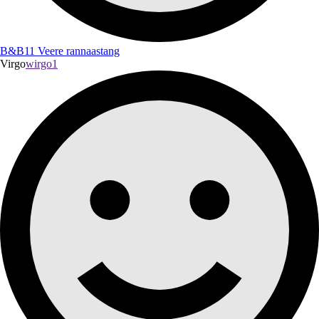
B&B11 Veere rannaastang
Virgo
wirgo1