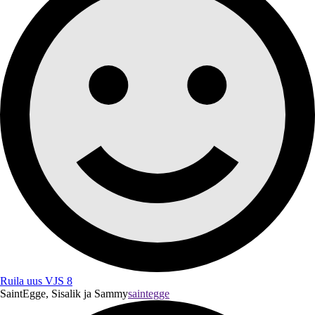
Ruila uus VJS 8
SaintEgge, Sisalik ja Sammy
saintegge