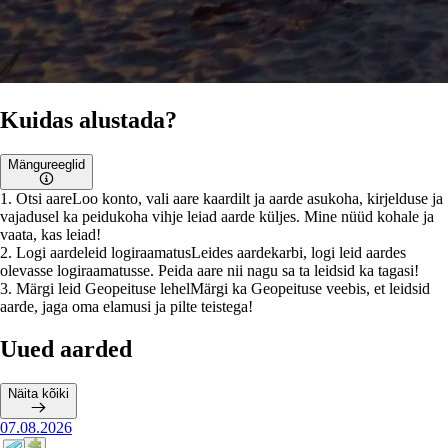
Kuidas alustada?
Mängureeglid
1
.
Otsi aare
Loo konto, vali aare kaardilt ja aarde asukoha, kirjelduse ja
vajadusel ka peidukoha vihje leiad aarde küljes. Mine nüüd kohale ja
vaata, kas leiad!
2
.
Logi aardeleid logiraamatus
Leides aardekarbi, logi leid aardes
olevasse logiraamatusse. Peida aare nii nagu sa ta leidsid ka tagasi!
3
.
Märgi leid Geopeituse lehel
Märgi ka Geopeituse veebis, et leidsid
aarde, jaga oma elamusi ja pilte teistega!
Uued aarded
Näita kõiki
07.08.2026