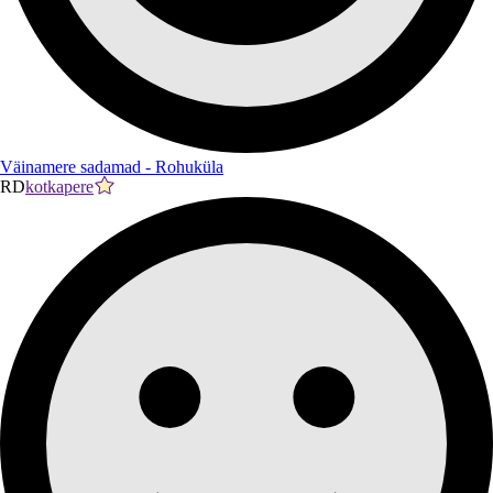
Väinamere sadamad - Rohuküla
RD
kotkapere