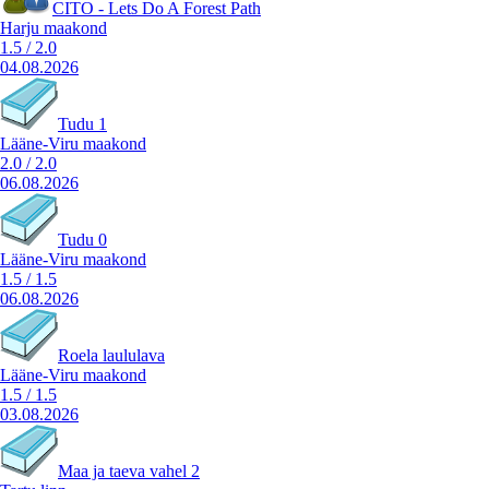
CITO - Lets Do A Forest Path
Harju maakond
1.5
/
2.0
04.08.2026
Tudu 1
Lääne-Viru maakond
2.0
/
2.0
06.08.2026
Tudu 0
Lääne-Viru maakond
1.5
/
1.5
06.08.2026
Roela laululava
Lääne-Viru maakond
1.5
/
1.5
03.08.2026
Maa ja taeva vahel 2