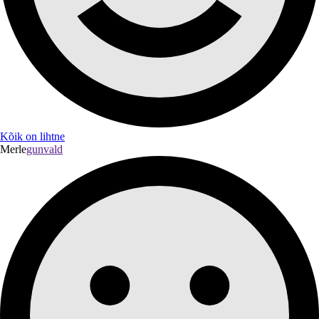
Kõik on lihtne
Merle
gunvald