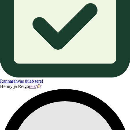
Rannarahvas ütleb tere!
Henny ja Reigo
reix