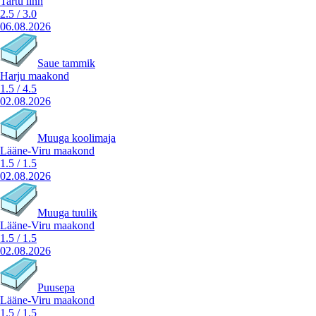
Tartu linn
2.5
/
3.0
06.08.2026
Saue tammik
Harju maakond
1.5
/
4.5
02.08.2026
Muuga koolimaja
Lääne-Viru maakond
1.5
/
1.5
02.08.2026
Muuga tuulik
Lääne-Viru maakond
1.5
/
1.5
02.08.2026
Puusepa
Lääne-Viru maakond
1.5
/
1.5