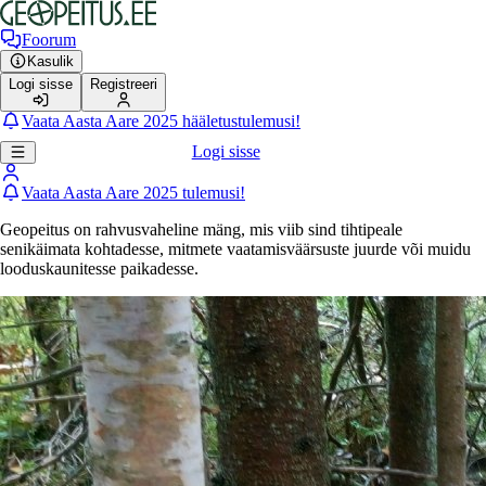
Foorum
Kasulik
Logi sisse
Registreeri
Vaata Aasta Aare 2025 hääletustulemusi!
Logi sisse
Vaata Aasta Aare 2025 tulemusi!
Geopeitus on rahvusvaheline mäng, mis viib sind tihtipeale
senikäimata kohtadesse, mitmete vaatamisväärsuste juurde või muidu
looduskaunitesse paikadesse.