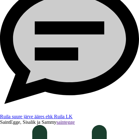
Ruila suure järve ääres ehk Ruila LK
SaintEgge, Sisalik ja Sammy
saintegge