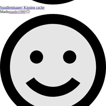
Suudlemisaare/ Kissing cache
Madis
madis1989