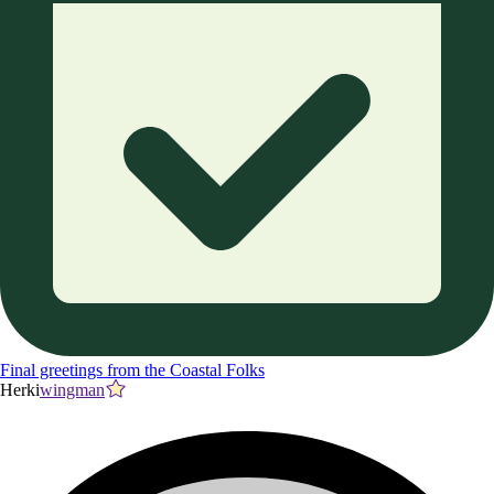
Final greetings from the Coastal Folks
Herki
wingman