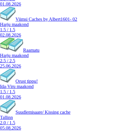
01.08.2026
Viimsi Caches by Albert1601- 02
Harju maakond
1.5
/
1.5
02.08.2026
Raamatu
Harju maakond
2.5
/
2.5
25.06.2026
Orust tippu!
Ida-Viru maakond
1.5
/
1.5
01.08.2026
Suudlemisaare/ Kissing cache
Tallinn
2.0
/
1.5
05.08.2026