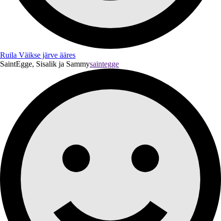
Ruila Väikse järve ääres
SaintEgge, Sisalik ja Sammy
saintegge