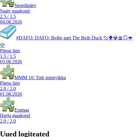
Spordipäev
Saare maakond
2.5
/
1.5
04.08.2026
#DAFO: DAFO: Beibe part The Beib Duck 🦆🐥💎🎀🪞💋
🩷
Pärnu linn
1.5
/
1.5
03.08.2026
MMM 10: Tule minevikku
Pärnu linn
2.0
/
2.0
01.08.2026
Eramaa
Harju maakond
2.0
/
2.0
Uued logiteated