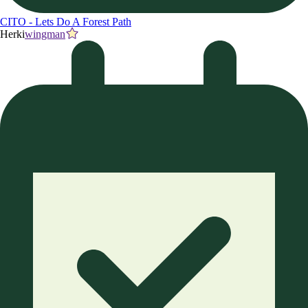
CITO - Lets Do A Forest Path
Herki
wingman