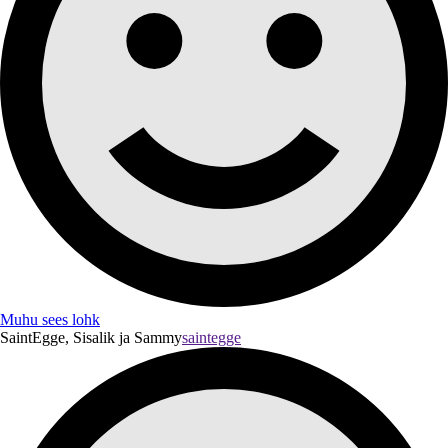
Muhu sees lohk
SaintEgge, Sisalik ja Sammy
saintegge