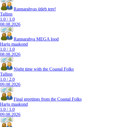
Rannarahvas ütleb tere!
Tallinn
1.0
/
1.0
08.08.2026
Rannarahva MEGA lood
Harju maakond
1.0
/
1.0
08.08.2026
Night time with the Coastal Folks
Tallinn
1.0
/
2.0
09.08.2026
Final greetings from the Coastal Folks
Harju maakond
1.0
/
1.0
09.08.2026