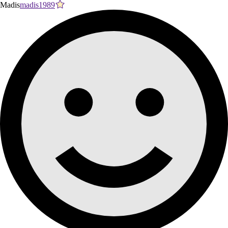
Madis
madis1989