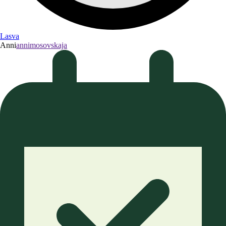
Lasva
Anni
annimosovskaja