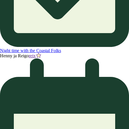
Night time with the Coastal Folks
Henny ja Reigo
reix