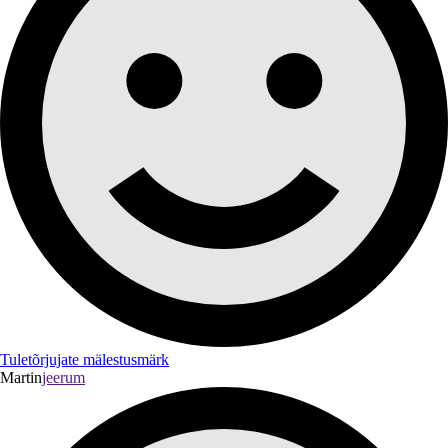
Tuletõrjujate mälestusmärk
Martin
jeerum