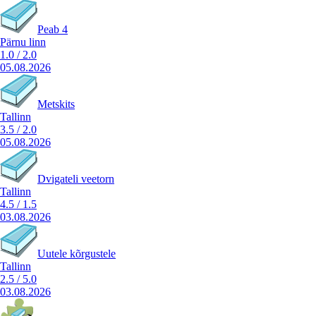
Peab 4
Pärnu linn
1.0
/
2.0
05.08.2026
Metskits
Tallinn
3.5
/
2.0
05.08.2026
Dvigateli veetorn
Tallinn
4.5
/
1.5
03.08.2026
Uutele kõrgustele
Tallinn
2.5
/
5.0
03.08.2026