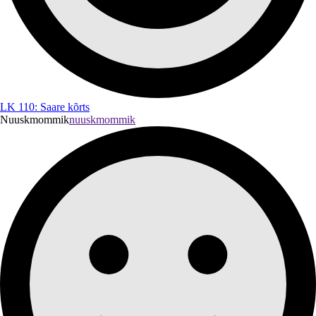
LK 110: Saare kõrts
Nuuskmommik
nuuskmommik