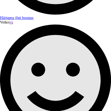
Härjapea jõgi boonus
Veiko
vx