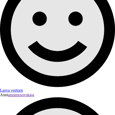
Lasva veetorn
Anni
annimosovskaja