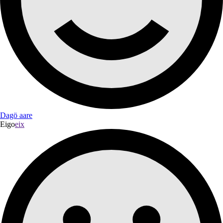
Dagö aare
Eigo
eix