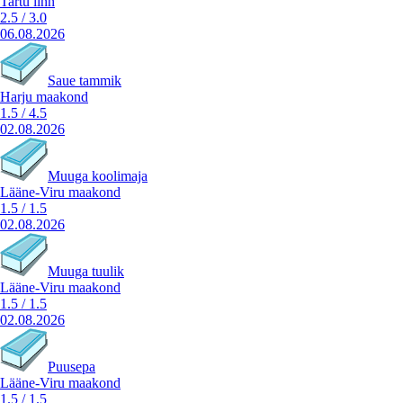
Tartu linn
2.5
/
3.0
06.08.2026
Saue tammik
Harju maakond
1.5
/
4.5
02.08.2026
Muuga koolimaja
Lääne-Viru maakond
1.5
/
1.5
02.08.2026
Muuga tuulik
Lääne-Viru maakond
1.5
/
1.5
02.08.2026
Puusepa
Lääne-Viru maakond
1.5
/
1.5