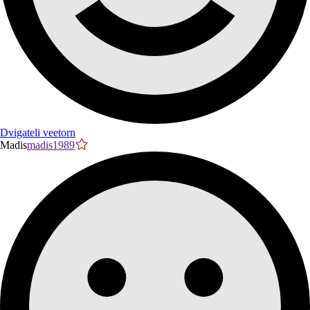
Dvigateli veetorn
Madis
madis1989