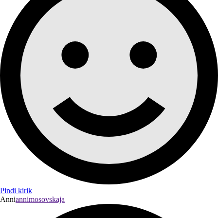
Pindi kirik
Anni
annimosovskaja