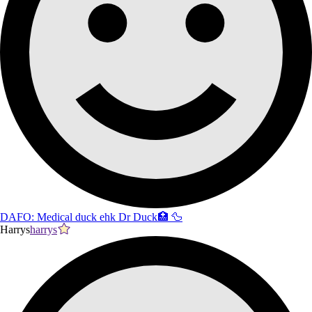
DAFO: Medical duck ehk Dr Duck🏥 🦆
Harrys
harrys