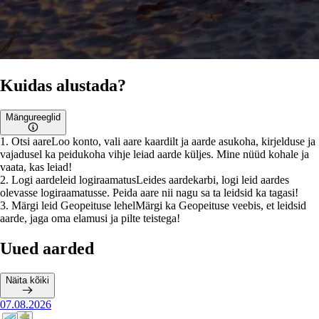
Kuidas alustada?
Mängureeglid
1
.
Otsi aare
Loo konto, vali aare kaardilt ja aarde asukoha, kirjelduse ja
vajadusel ka peidukoha vihje leiad aarde küljes. Mine nüüd kohale ja
vaata, kas leiad!
2
.
Logi aardeleid logiraamatus
Leides aardekarbi, logi leid aardes
olevasse logiraamatusse. Peida aare nii nagu sa ta leidsid ka tagasi!
3
.
Märgi leid Geopeituse lehel
Märgi ka Geopeituse veebis, et leidsid
aarde, jaga oma elamusi ja pilte teistega!
Uued aarded
Näita kõiki
07.08.2026