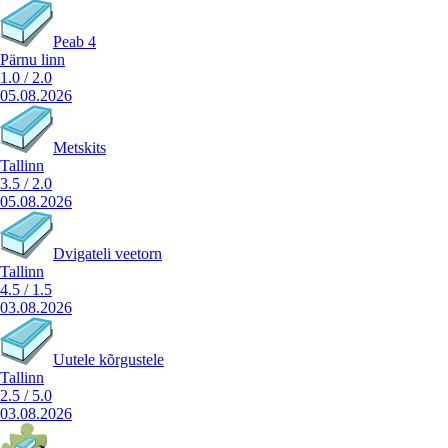
Peab 4
Pärnu linn
1.0
/
2.0
05.08.2026
Metskits
Tallinn
3.5
/
2.0
05.08.2026
Dvigateli veetorn
Tallinn
4.5
/
1.5
03.08.2026
Uutele kõrgustele
Tallinn
2.5
/
5.0
03.08.2026