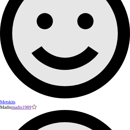
Metskits
Madis
madis1989