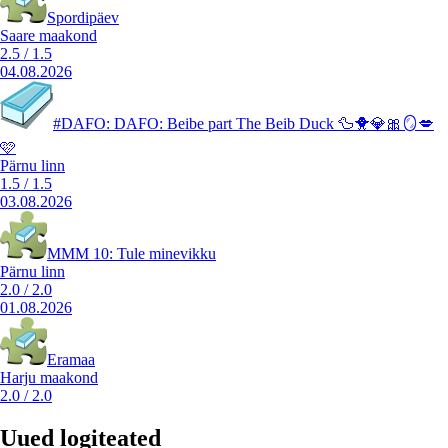
Spordipäev
Saare maakond
2.5
/
1.5
04.08.2026
#DAFO: DAFO: Beibe part The Beib Duck 🦆🐥💎🎀🪞💋
🩷
Pärnu linn
1.5
/
1.5
03.08.2026
MMM 10: Tule minevikku
Pärnu linn
2.0
/
2.0
01.08.2026
Eramaa
Harju maakond
2.0
/
2.0
Uued logiteated