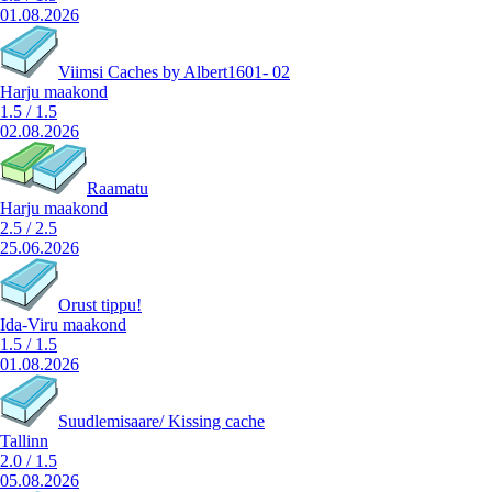
01.08.2026
Viimsi Caches by Albert1601- 02
Harju maakond
1.5
/
1.5
02.08.2026
Raamatu
Harju maakond
2.5
/
2.5
25.06.2026
Orust tippu!
Ida-Viru maakond
1.5
/
1.5
01.08.2026
Suudlemisaare/ Kissing cache
Tallinn
2.0
/
1.5
05.08.2026