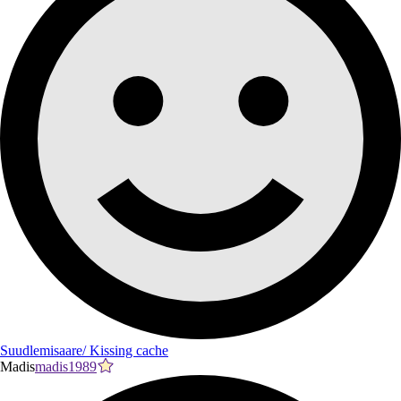
Suudlemisaare/ Kissing cache
Madis
madis1989