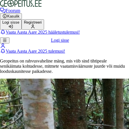
Foorum
Kasulik
Logi sisse
Registreeri
Vaata Aasta Aare 2025 hääletustulemusi!
Logi sisse
Vaata Aasta Aare 2025 tulemusi!
Geopeitus on rahvusvaheline mäng, mis viib sind tihtipeale
senikäimata kohtadesse, mitmete vaatamisväärsuste juurde või muidu
looduskaunitesse paikadesse.