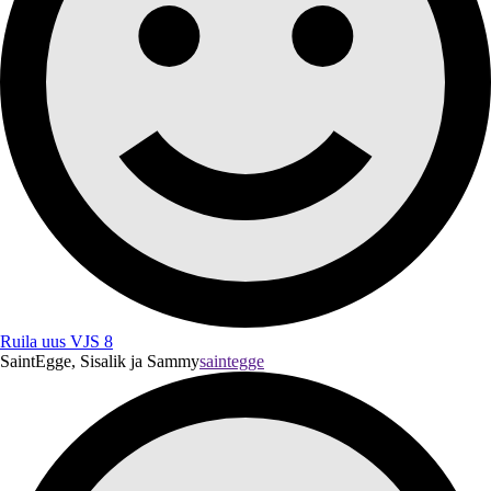
Ruila uus VJS 8
SaintEgge, Sisalik ja Sammy
saintegge