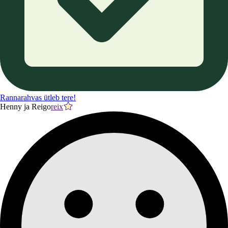
Rannarahvas ütleb tere!
Henny ja Reigo
reix