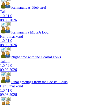
Rannarahvas ütleb tere!
Tallinn
1.0
/
1.0
08.08.2026
Rannarahva MEGA lood
Harju maakond
1.0
/
1.0
08.08.2026
Night time with the Coastal Folks
Tallinn
1.0
/
2.0
09.08.2026
Final greetings from the Coastal Folks
Harju maakond
1.0
/
1.0
09.08.2026