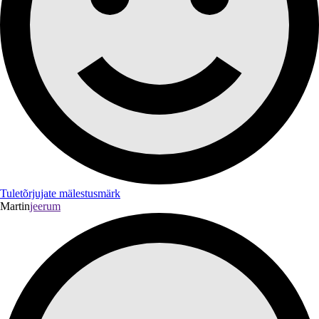
Tuletõrjujate mälestusmärk
Martin
jeerum