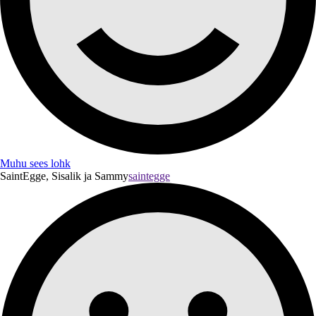
Muhu sees lohk
SaintEgge, Sisalik ja Sammy
saintegge