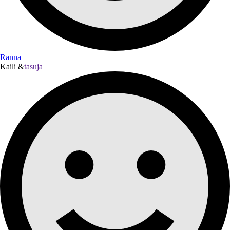
Ranna
Kaili &
tasuja