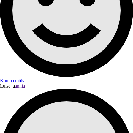
Kumna mõis
Luise ja
annia