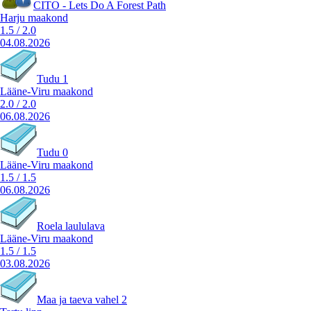
CITO - Lets Do A Forest Path
Harju maakond
1.5
/
2.0
04.08.2026
Tudu 1
Lääne-Viru maakond
2.0
/
2.0
06.08.2026
Tudu 0
Lääne-Viru maakond
1.5
/
1.5
06.08.2026
Roela laululava
Lääne-Viru maakond
1.5
/
1.5
03.08.2026
Maa ja taeva vahel 2