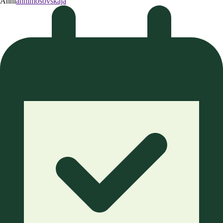
Anni
annimosovskaja