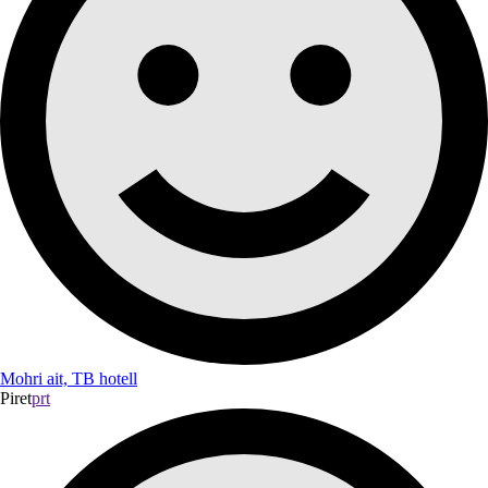
Mohri ait, TB hotell
Piret
prt