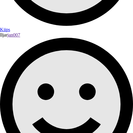
Kiips
Iljar
jan007