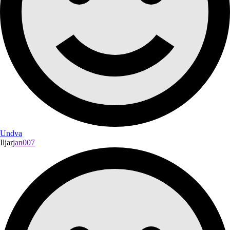
Undva
Iljar
jan007