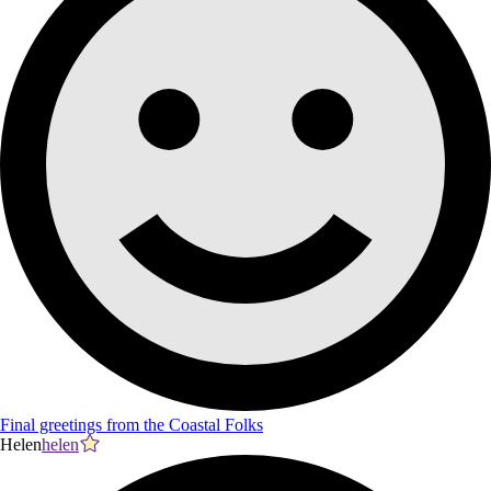
Final greetings from the Coastal Folks
Helen
helen