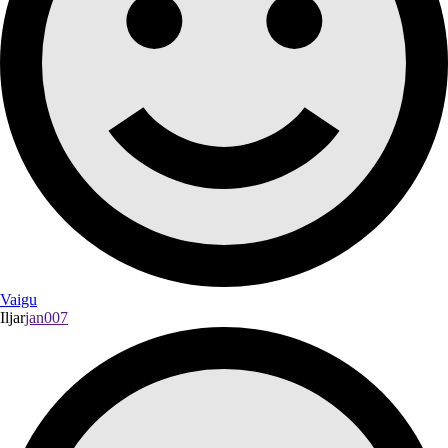
Vaigu
Iljar
jan007