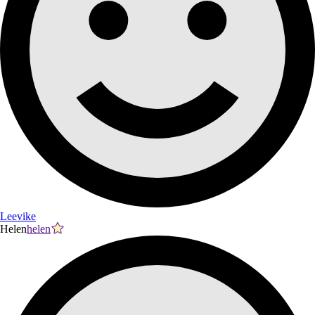
Leevike
Helen
helen