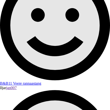
B&B11 Veere rannaastang
Iljar
jan007