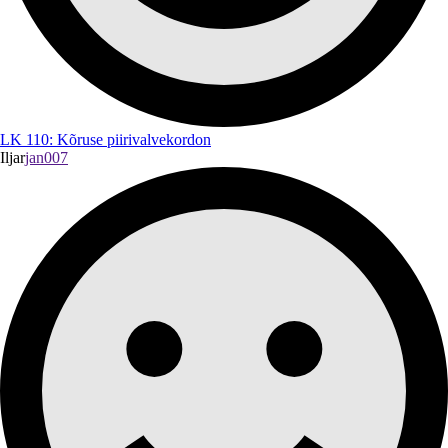
LK 110: Kõruse piirivalvekordon
Iljar
jan007