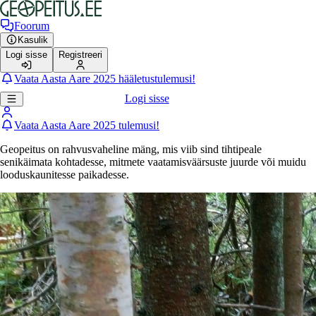
Foorum
Kasulik
Logi sisse
Registreeri
Vaata Aasta Aare 2025 hääletustulemusi!
Logi sisse
Vaata Aasta Aare 2025 tulemusi!
Geopeitus on rahvusvaheline mäng, mis viib sind tihtipeale
senikäimata kohtadesse, mitmete vaatamisväärsuste juurde või muidu
looduskaunitesse paikadesse.