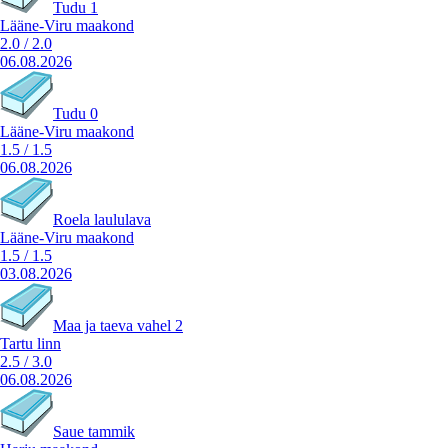
Tudu 1
Lääne-Viru maakond
2.0
/
2.0
06.08.2026
Tudu 0
Lääne-Viru maakond
1.5
/
1.5
06.08.2026
Roela laululava
Lääne-Viru maakond
1.5
/
1.5
03.08.2026
Maa ja taeva vahel 2
Tartu linn
2.5
/
3.0
06.08.2026
Saue tammik