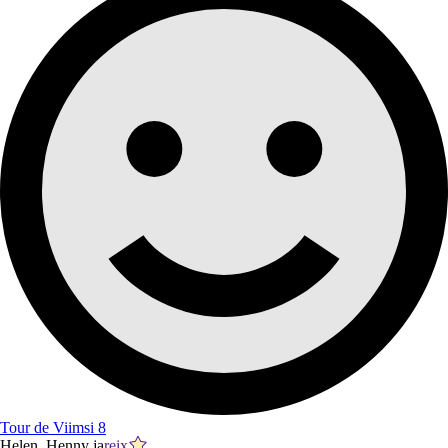
Tour de Viimsi 8
Helen, Henny ja
reix