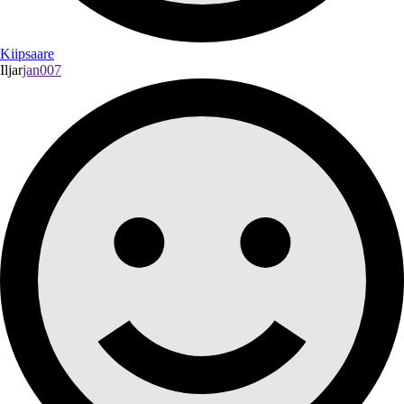
Kiipsaare
Iljar
jan007