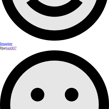
Imagine
Iljar
jan007