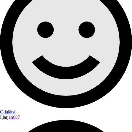
Odalätsi
Iljar
jan007