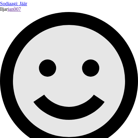
Sodiaagi: Jäär
Iljar
jan007