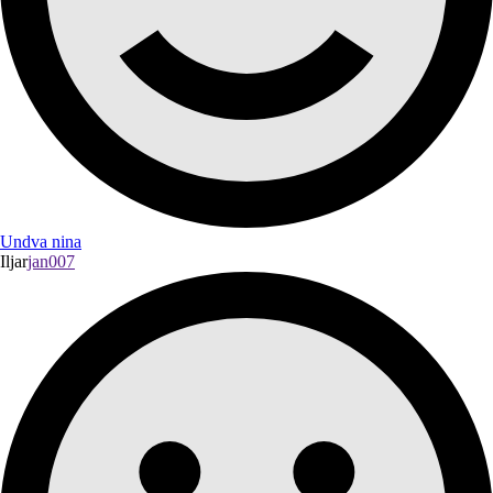
Undva nina
Iljar
jan007