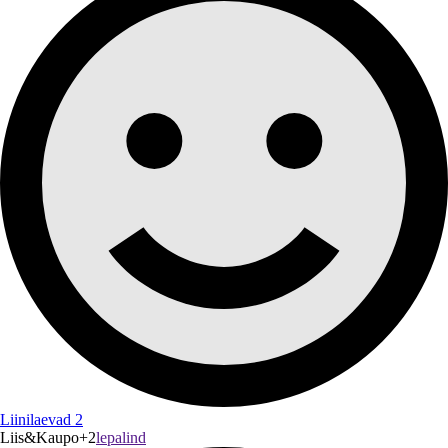
Liinilaevad 2
Liis&Kaupo+2
lepalind