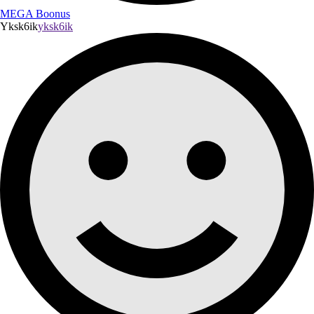
MEGA Boonus
Yksk6ik
yksk6ik