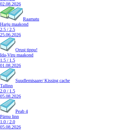
02.08.2026
Raamatu
Harju maakond
2.5
/
2.5
25.06.2026
Orust tippu!
Ida-Viru maakond
1.5
/
1.5
01.08.2026
Suudlemisaare/ Kissing cache
Tallinn
2.0
/
1.5
05.08.2026
Peab 4
Pärnu linn
1.0
/
2.0
05.08.2026