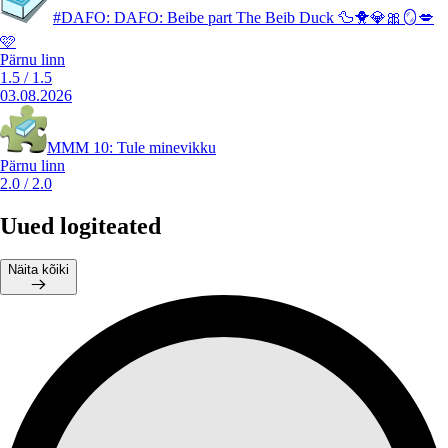
#DAFO: DAFO: Beibe part The Beib Duck 🦆🐥💎🎀🪞💋
🩷
Pärnu linn
1.5
/
1.5
03.08.2026
MMM 10: Tule minevikku
Pärnu linn
2.0
/
2.0
Uued logiteated
Näita kõiki