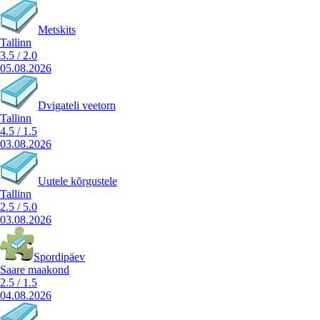
Metskits
Tallinn
3.5
/
2.0
05.08.2026
Dvigateli veetorn
Tallinn
4.5
/
1.5
03.08.2026
Uutele kõrgustele
Tallinn
2.5
/
5.0
03.08.2026
Spordipäev
Saare maakond
2.5
/
1.5
04.08.2026