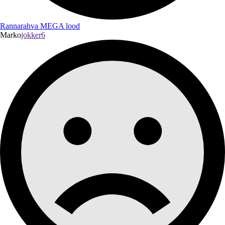
Rannarahva MEGA lood
Marko
jokker6