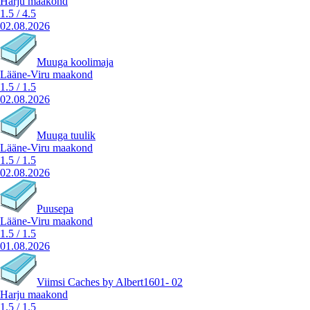
Harju maakond
1.5
/
4.5
02.08.2026
Muuga koolimaja
Lääne-Viru maakond
1.5
/
1.5
02.08.2026
Muuga tuulik
Lääne-Viru maakond
1.5
/
1.5
02.08.2026
Puusepa
Lääne-Viru maakond
1.5
/
1.5
01.08.2026
Viimsi Caches by Albert1601- 02
Harju maakond
1.5
/
1.5