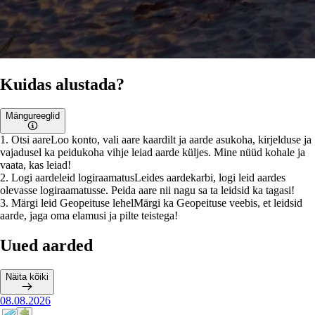
Kuidas alustada?
Mängureeglid
1
.
Otsi aare
Loo konto, vali aare kaardilt ja aarde asukoha, kirjelduse ja
vajadusel ka peidukoha vihje leiad aarde küljes. Mine nüüd kohale ja
vaata, kas leiad!
2
.
Logi aardeleid logiraamatus
Leides aardekarbi, logi leid aardes
olevasse logiraamatusse. Peida aare nii nagu sa ta leidsid ka tagasi!
3
.
Märgi leid Geopeituse lehel
Märgi ka Geopeituse veebis, et leidsid
aarde, jaga oma elamusi ja pilte teistega!
Uued aarded
Näita kõiki
08.08.2026