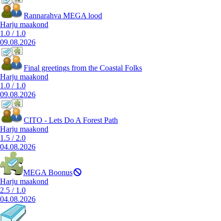
Rannarahva MEGA lood
Harju maakond
1.0
/
1.0
09.08.2026
Final greetings from the Coastal Folks
Harju maakond
1.0
/
1.0
09.08.2026
CITO - Lets Do A Forest Path
Harju maakond
1.5
/
2.0
04.08.2026
MEGA Boonus
Harju maakond
2.5
/
1.0
04.08.2026