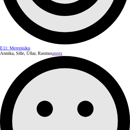
E11: Merepisiku
Annika, Sille, Üllar, Rasmus
annix