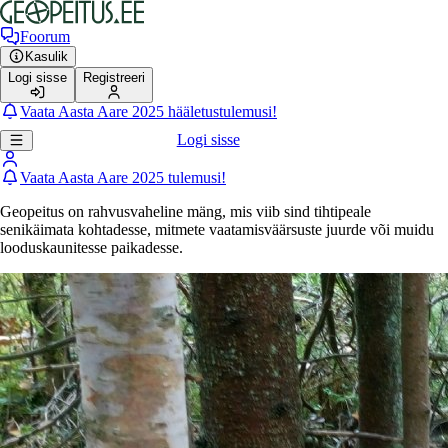
Foorum
Kasulik
Logi sisse
Registreeri
Vaata Aasta Aare 2025 hääletustulemusi!
Logi sisse
Vaata Aasta Aare 2025 tulemusi!
Geopeitus on rahvusvaheline mäng, mis viib sind tihtipeale
senikäimata kohtadesse, mitmete vaatamisväärsuste juurde või muidu
looduskaunitesse paikadesse.