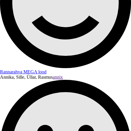
Rannarahva MEGA lood
Annika, Sille, Üllar, Rasmus
annix