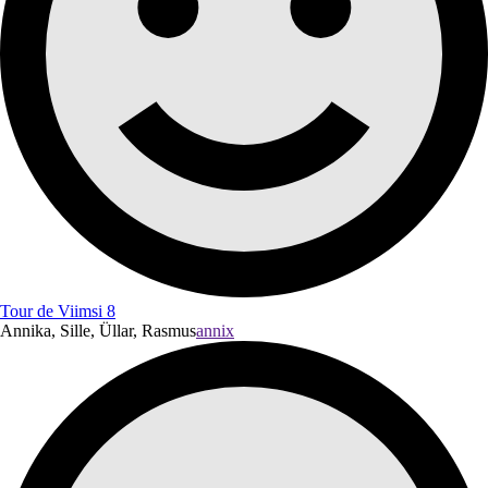
Tour de Viimsi 8
Annika, Sille, Üllar, Rasmus
annix