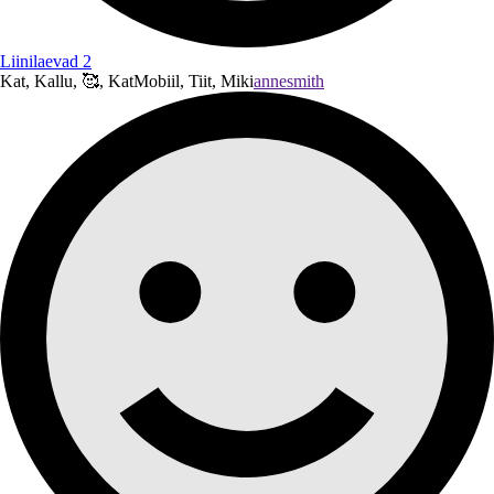
Liinilaevad 2
Kat, Kallu, 🥰, KatMobiil, Tiit, Miki
annesmith