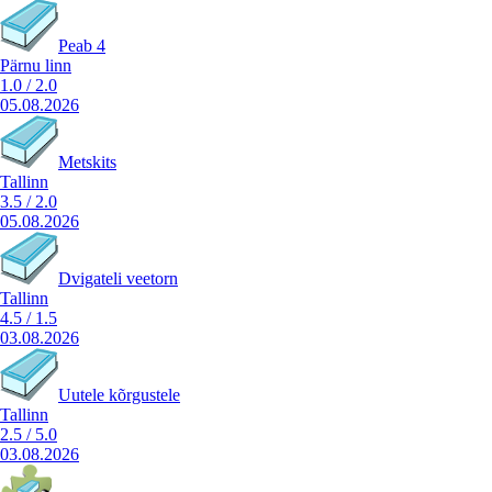
Peab 4
Pärnu linn
1.0
/
2.0
05.08.2026
Metskits
Tallinn
3.5
/
2.0
05.08.2026
Dvigateli veetorn
Tallinn
4.5
/
1.5
03.08.2026
Uutele kõrgustele
Tallinn
2.5
/
5.0
03.08.2026