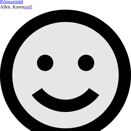
Rõngasristid
Allen, Karen
sniff