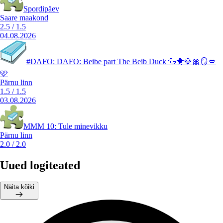
Spordipäev
Saare maakond
2.5
/
1.5
04.08.2026
#DAFO: DAFO: Beibe part The Beib Duck 🦆🐥💎🎀🪞💋
🩷
Pärnu linn
1.5
/
1.5
03.08.2026
MMM 10: Tule minevikku
Pärnu linn
2.0
/
2.0
Uued logiteated
Näita kõiki