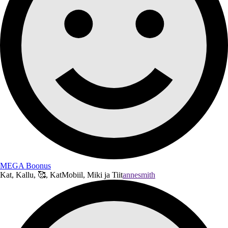
MEGA Boonus
Kat, Kallu, 🥰, KatMobiil, Miki ja Tiit
annesmith