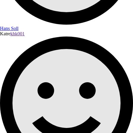
Hans Soll
Katre
khk001