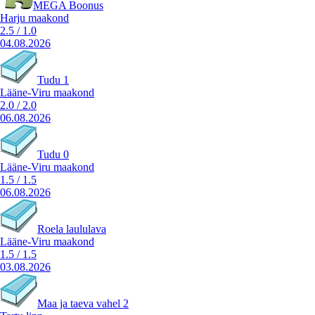
MEGA Boonus
Harju maakond
2.5
/
1.0
04.08.2026
Tudu 1
Lääne-Viru maakond
2.0
/
2.0
06.08.2026
Tudu 0
Lääne-Viru maakond
1.5
/
1.5
06.08.2026
Roela laululava
Lääne-Viru maakond
1.5
/
1.5
03.08.2026
Maa ja taeva vahel 2