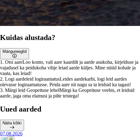
Kuidas alustada?
Mängureeglid
1
.
Otsi aare
Loo konto, vali aare kaardilt ja aarde asukoha, kirjelduse ja
vajadusel ka peidukoha vihje leiad aarde küljes. Mine nüüd kohale ja
vaata, kas leiad!
2
.
Logi aardeleid logiraamatus
Leides aardekarbi, logi leid aardes
olevasse logiraamatusse. Peida aare nii nagu sa ta leidsid ka tagasi!
3
.
Märgi leid Geopeituse lehel
Märgi ka Geopeituse veebis, et leidsid
aarde, jaga oma elamusi ja pilte teistega!
Uued aarded
Näita kõiki
07.08.2026