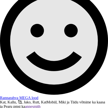
Rannarahva MEGA lood
Kat, Kallu, 🥰, Jako, Rutt, KatMobiil, Miki ja Tiidu võtsime ka kaasa
ja Pearu pmst ka
annesmith