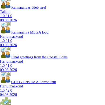
Rannarahvas ütleb tere!
Tallinn
1.0
/
1.0
08.08.2026
Rannarahva MEGA lood
Harju maakond
1.0
/
1.0
09.08.2026
Final greetings from the Coastal Folks
Harju maakond
1.0
/
1.0
09.08.2026
CITO - Lets Do A Forest Path
Harju maakond
1.5
/
2.0
04.08.2026