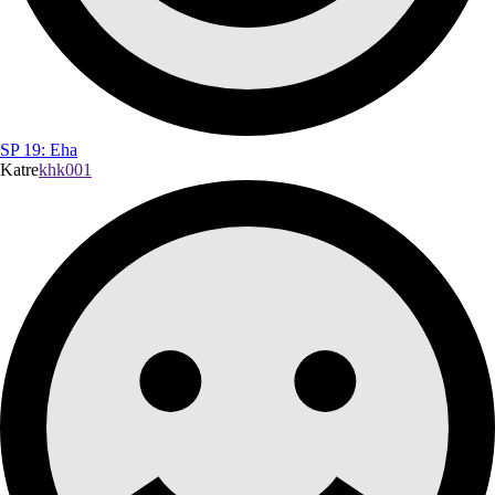
SP 19: Eha
Katre
khk001