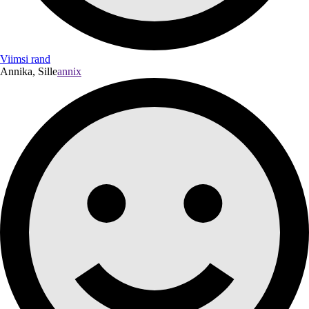
Viimsi rand
Annika, Sille
annix