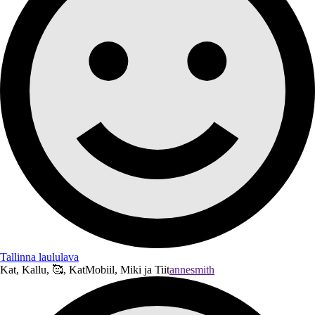
Tallinna laululava
Kat, Kallu, 🥰, KatMobiil, Miki ja Tiit
annesmith