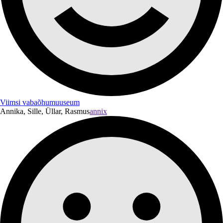
Viimsi vabaõhumuuseum
Annika, Sille, Üllar, Rasmus
annix