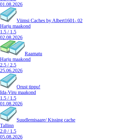
01.08.2026
Viimsi Caches by Albert1601- 02
Harju maakond
1.5
/
1.5
02.08.2026
Raamatu
Harju maakond
2.5
/
2.5
25.06.2026
Orust tippu!
Ida-Viru maakond
1.5
/
1.5
01.08.2026
Suudlemisaare/ Kissing cache
Tallinn
2.0
/
1.5
05.08.2026