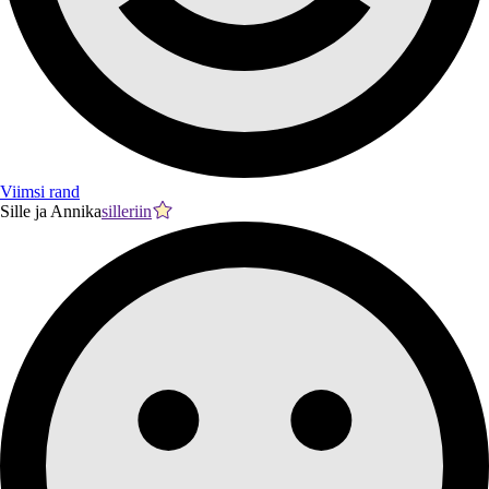
Viimsi rand
Sille ja Annika
silleriin