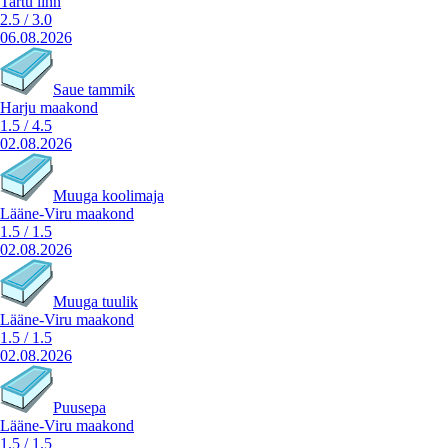
Tartu linn
2.5
/
3.0
06.08.2026
Saue tammik
Harju maakond
1.5
/
4.5
02.08.2026
Muuga koolimaja
Lääne-Viru maakond
1.5
/
1.5
02.08.2026
Muuga tuulik
Lääne-Viru maakond
1.5
/
1.5
02.08.2026
Puusepa
Lääne-Viru maakond
1.5
/
1.5