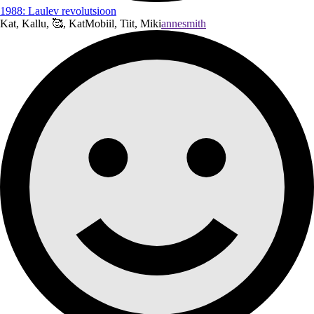
1988: Laulev revolutsioon
Kat, Kallu, 🥰, KatMobiil, Tiit, Miki
annesmith