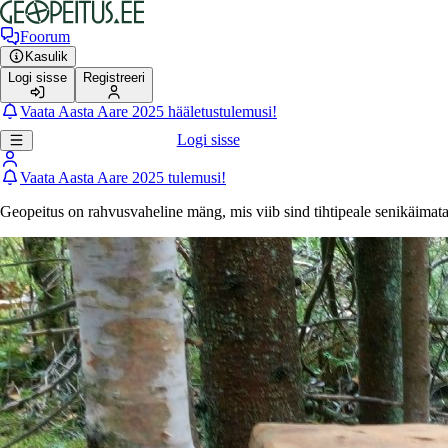
Foorum
Kasulik
Logi sisse
Registreeri
Vaata Aasta Aare 2025 hääletustulemusi!
Logi sisse
Vaata Aasta Aare 2025 tulemusi!
Geopeitus on rahvusvaheline mäng, mis viib sind tihtipeale senikäimat