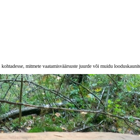
a kohtadesse, mitmete vaatamisväärsuste juurde või muidu looduskaunit