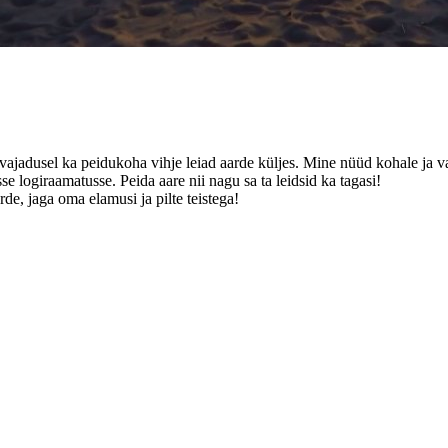
a vajadusel ka peidukoha vihje leiad aarde küljes. Mine nüüd kohale ja va
se logiraamatusse. Peida aare nii nagu sa ta leidsid ka tagasi!
de, jaga oma elamusi ja pilte teistega!