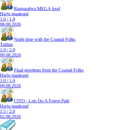
Rannarahva MEGA lood
Harju maakond
1.0
/
1.0
08.08.2026
Night time with the Coastal Folks
Tallinn
1.0
/
2.0
09.08.2026
Final greetings from the Coastal Folks
Harju maakond
1.0
/
1.0
09.08.2026
CITO - Lets Do A Forest Path
Harju maakond
1.5
/
2.0
02.08.2026