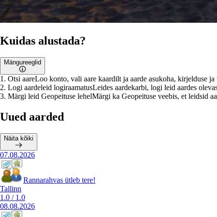
Kuidas alustada?
Mängureeglid
1
.
Otsi aare
Loo konto, vali aare kaardilt ja aarde asukoha, kirjelduse j
2
.
Logi aardeleid logiraamatus
Leides aardekarbi, logi leid aardes olevas
3
.
Märgi leid Geopeituse lehel
Märgi ka Geopeituse veebis, et leidsid aar
Uued aarded
Näita kõiki
07.08.2026
Rannarahvas ütleb tere!
Tallinn
1.0
/
1.0
08.08.2026