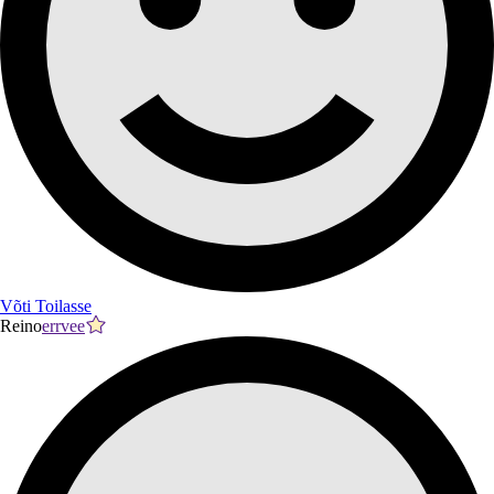
Võti Toilasse
Reino
errvee