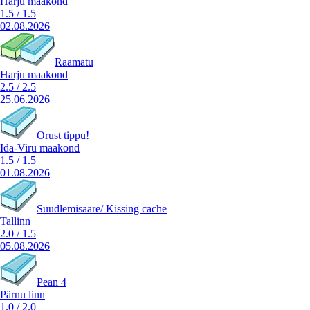
Harju maakond
1.5
/
1.5
02.08.2026
Raamatu
Harju maakond
2.5
/
2.5
25.06.2026
Orust tippu!
Ida-Viru maakond
1.5
/
1.5
01.08.2026
Suudlemisaare/ Kissing cache
Tallinn
2.0
/
1.5
05.08.2026
Pean 4
Pärnu linn
1.0
/
2.0