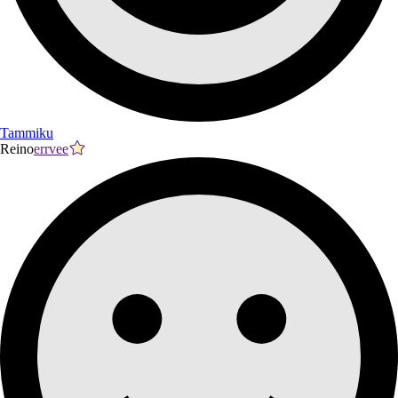
Tammiku
Reino
errvee