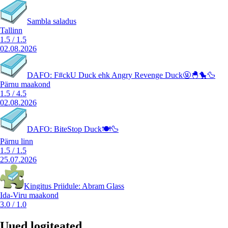
Sambla saladus
Tallinn
1.5
/
1.5
02.08.2026
DAFO: F#ckU Duck ehk Angry Revenge Duck🤬🐣🐤🦆
Pärnu maakond
1.5
/
4.5
02.08.2026
DAFO: BiteStop Duck🍽️🦆
Pärnu linn
1.5
/
1.5
25.07.2026
Kingitus Priidule: Abram Glass
Ida-Viru maakond
3.0
/
1.0
Uued logiteated