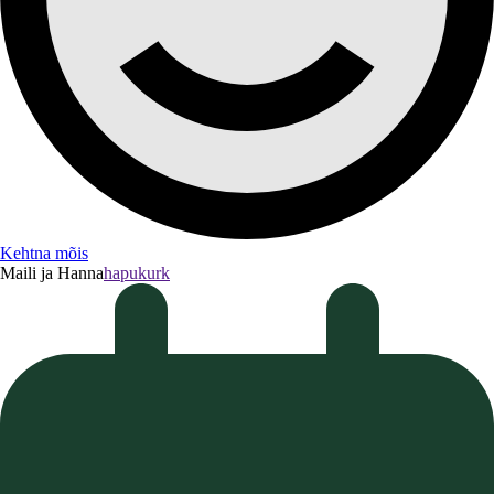
Kehtna mõis
Maili ja Hanna
hapukurk