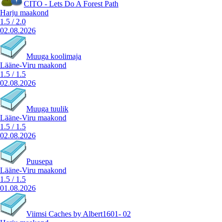
CITO - Lets Do A Forest Path
Harju maakond
1.5
/
2.0
02.08.2026
Muuga koolimaja
Lääne-Viru maakond
1.5
/
1.5
02.08.2026
Muuga tuulik
Lääne-Viru maakond
1.5
/
1.5
02.08.2026
Puusepa
Lääne-Viru maakond
1.5
/
1.5
01.08.2026
Viimsi Caches by Albert1601- 02