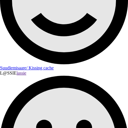
Suudlemisaare/ Kissing cache
L@SSIE
lassie