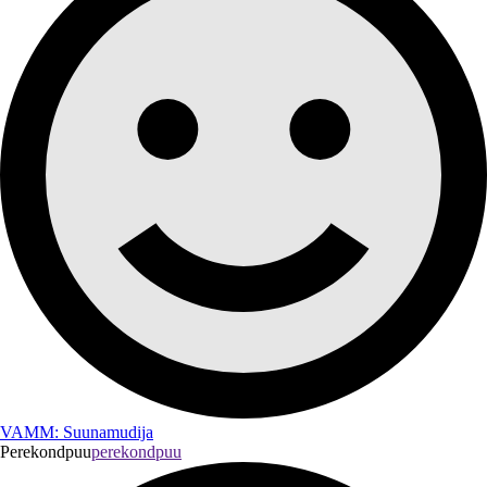
VAMM: Suunamudija
Perekondpuu
perekondpuu