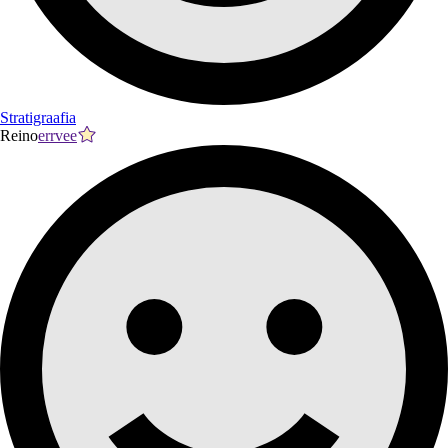
Stratigraafia
Reino
errvee