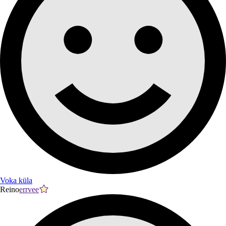
Voka küla
Reino
errvee