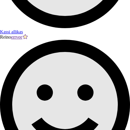
Kassi allikas
Reino
errvee