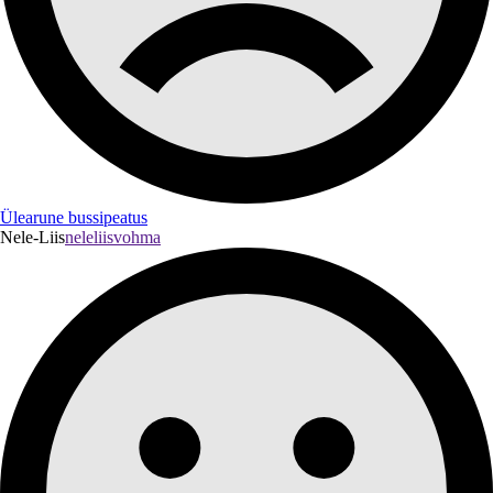
Ülearune bussipeatus
Nele-Liis
neleliisvohma