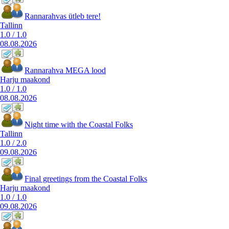
Rannarahvas ütleb tere!
Tallinn
1.0
/
1.0
08.08.2026
Rannarahva MEGA lood
Harju maakond
1.0
/
1.0
08.08.2026
Night time with the Coastal Folks
Tallinn
1.0
/
2.0
09.08.2026
Final greetings from the Coastal Folks
Harju maakond
1.0
/
1.0
09.08.2026