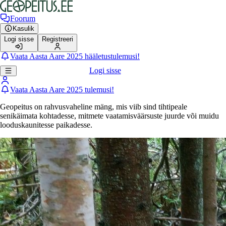
Foorum
Kasulik
Logi sisse
Registreeri
Vaata Aasta Aare 2025 hääletustulemusi!
Logi sisse
Vaata Aasta Aare 2025 tulemusi!
Geopeitus on rahvusvaheline mäng, mis viib sind tihtipeale
senikäimata kohtadesse, mitmete vaatamisväärsuste juurde või muidu
looduskaunitesse paikadesse.