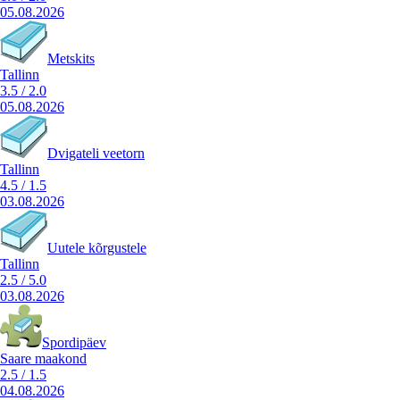
05.08.2026
Metskits
Tallinn
3.5
/
2.0
05.08.2026
Dvigateli veetorn
Tallinn
4.5
/
1.5
03.08.2026
Uutele kõrgustele
Tallinn
2.5
/
5.0
03.08.2026
Spordipäev
Saare maakond
2.5
/
1.5
04.08.2026