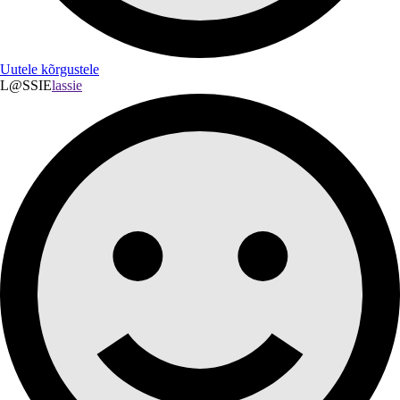
Uutele kõrgustele
L@SSIE
lassie