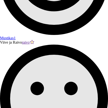
Mustikas1
Viive ja Raivo
raivo