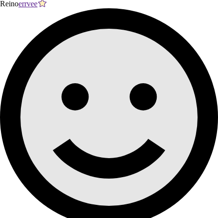
Reino
errvee