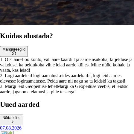
Kuidas alustada?
Mängureeglid
1
.
Otsi aare
Loo konto, vali aare kaardilt ja aarde asukoha, kirjelduse ja
vajadusel ka peidukoha vihje leiad aarde küljes. Mine nüüd kohale ja
vaata, kas leiad!
2
.
Logi aardeleid logiraamatus
Leides aardekarbi, logi leid aardes
olevasse logiraamatusse. Peida aare nii nagu sa ta leidsid ka tagasi!
3
.
Märgi leid Geopeituse lehel
Märgi ka Geopeituse veebis, et leidsid
aarde, jaga oma elamusi ja pilte teistega!
Uued aarded
Näita kõiki
07.08.2026