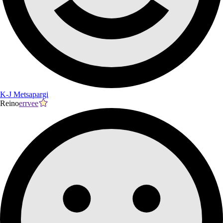
K-J Metsapargi
Reino
errvee