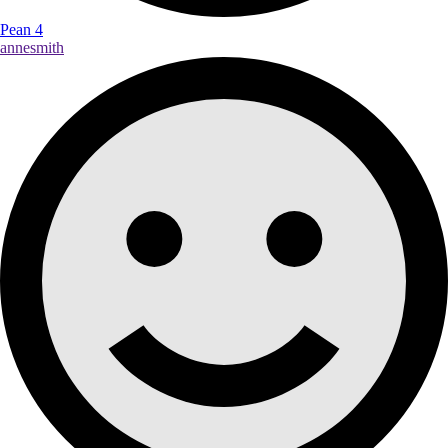
Pean 4
annesmith