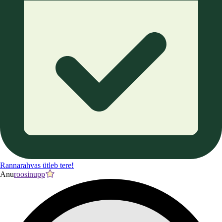
Rannarahvas ütleb tere!
Anu
roosinupp