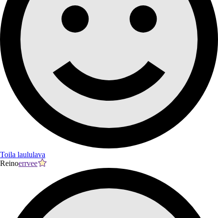
Toila laululava
Reino
errvee