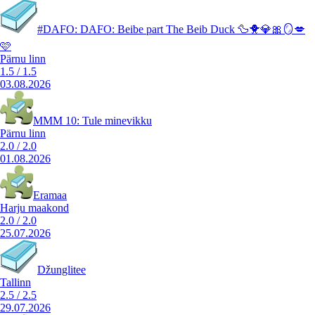
#DAFO: DAFO: Beibe part The Beib Duck 🦆🐥💎🎀🪞💋
🩷
Pärnu linn
1.5
/
1.5
03.08.2026
MMM 10: Tule minevikku
Pärnu linn
2.0
/
2.0
01.08.2026
Eramaa
Harju maakond
2.0
/
2.0
25.07.2026
Džunglitee
Tallinn
2.5
/
2.5
29.07.2026