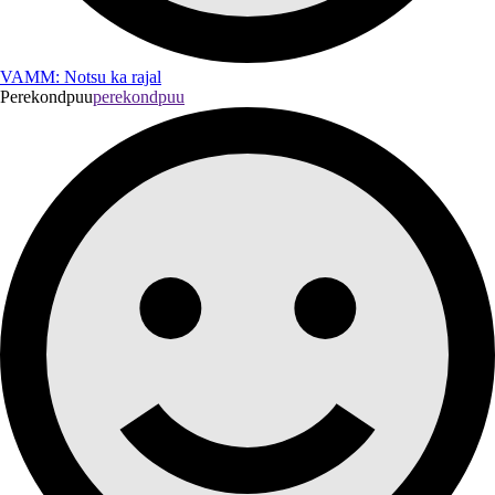
VAMM: Notsu ka rajal
Perekondpuu
perekondpuu