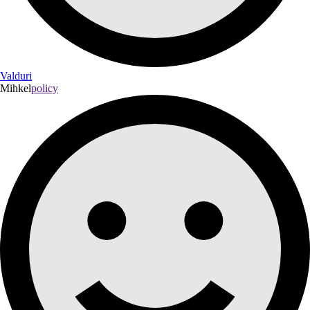
Valduri
Mihkel
policy