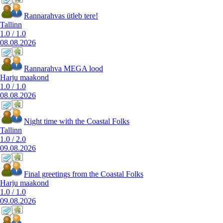
Rannarahvas ütleb tere!
Tallinn
1.0
/
1.0
08.08.2026
Rannarahva MEGA lood
Harju maakond
1.0
/
1.0
08.08.2026
Night time with the Coastal Folks
Tallinn
1.0
/
2.0
09.08.2026
Final greetings from the Coastal Folks
Harju maakond
1.0
/
1.0
09.08.2026