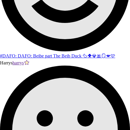
#DAFO: DAFO: Beibe part The Beib Duck 🦆🐥💎🎀🪞💋🩷
Harrys
harrys