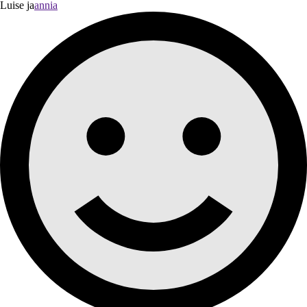
Luise ja
annia