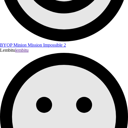
BYOP Minion Mission Impossible 2
Lembitu
lembitu