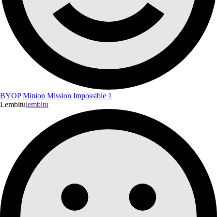
BYOP Minion Mission Impossible 1
Lembitu
lembitu