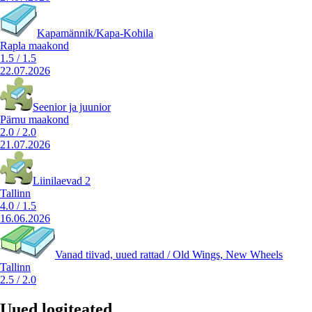
Kapamännik/Kapa-Kohila
Rapla maakond
1.5
/
1.5
22.07.2026
Seenior ja juunior
Pärnu maakond
2.0
/
2.0
21.07.2026
Liinilaevad 2
Tallinn
4.0
/
1.5
16.06.2026
Vanad tiivad, uued rattad / Old Wings, New Wheels
Tallinn
2.5
/
2.0
Uued logiteated