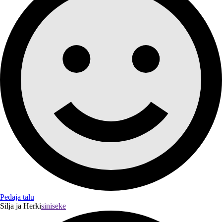
Pedaja talu
Silja ja Herki
siniseke