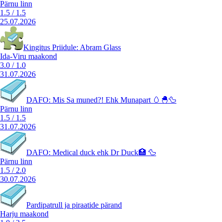
Pärnu linn
1.5
/
1.5
25.07.2026
Kingitus Priidule: Abram Glass
Ida-Viru maakond
3.0
/
1.0
31.07.2026
DAFO: Mis Sa muned?! Ehk Munapart 🥚🐣🦆
Pärnu linn
1.5
/
1.5
31.07.2026
DAFO: Medical duck ehk Dr Duck🏥 🦆
Pärnu linn
1.5
/
2.0
30.07.2026
Pardipatrull ja piraatide pärand
Harju maakond