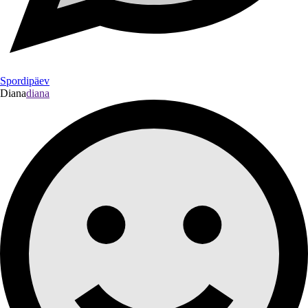
Spordipäev
Diana
diana