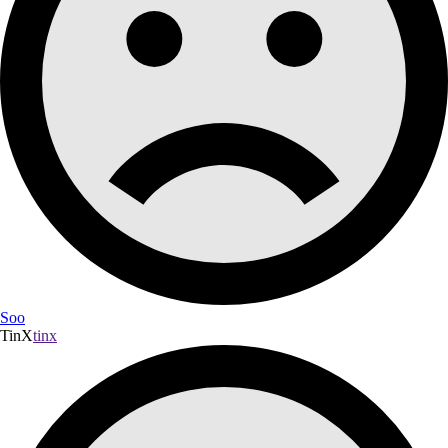
Soo
TinX
tinx