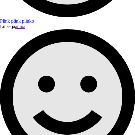
Plink plink plinko
Luise ja
annia