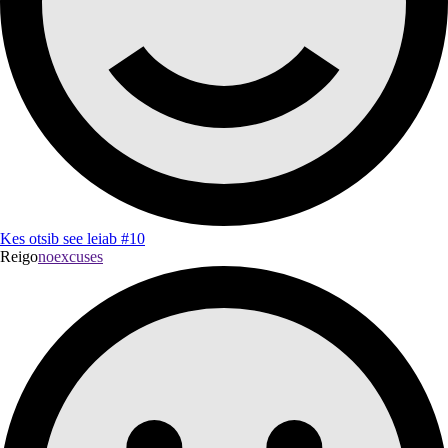
Kes otsib see leiab #10
Reigo
noexcuses