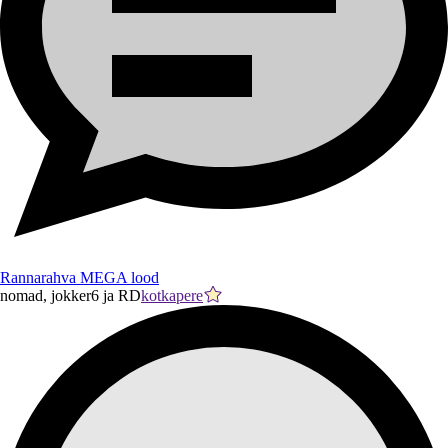
Rannarahva MEGA lood
nomad, jokker6 ja RD
kotkapere