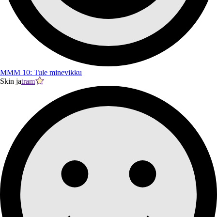
MMM 10: Tule minevikku
Skin ja
tram