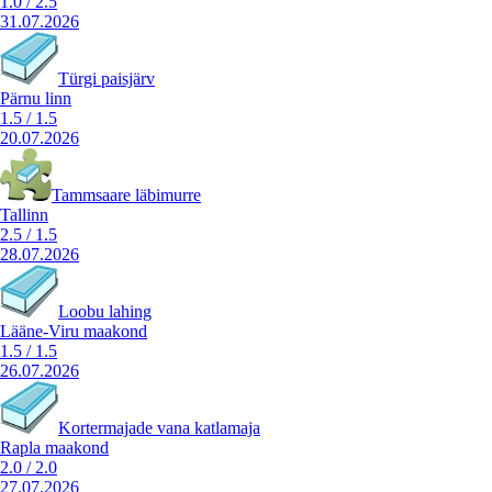
1.0
/
2.5
31.07.2026
Türgi paisjärv
Pärnu linn
1.5
/
1.5
20.07.2026
Tammsaare läbimurre
Tallinn
2.5
/
1.5
28.07.2026
Loobu lahing
Lääne-Viru maakond
1.5
/
1.5
26.07.2026
Kortermajade vana katlamaja
Rapla maakond
2.0
/
2.0
27.07.2026