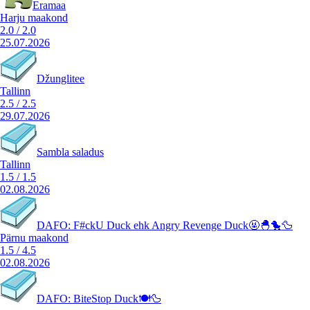
Eramaa
Harju maakond
2.0
/
2.0
25.07.2026
Džunglitee
Tallinn
2.5
/
2.5
29.07.2026
Sambla saladus
Tallinn
1.5
/
1.5
02.08.2026
DAFO: F#ckU Duck ehk Angry Revenge Duck🤬🐣🐤🦆
Pärnu maakond
1.5
/
4.5
02.08.2026
DAFO: BiteStop Duck🍽️🦆