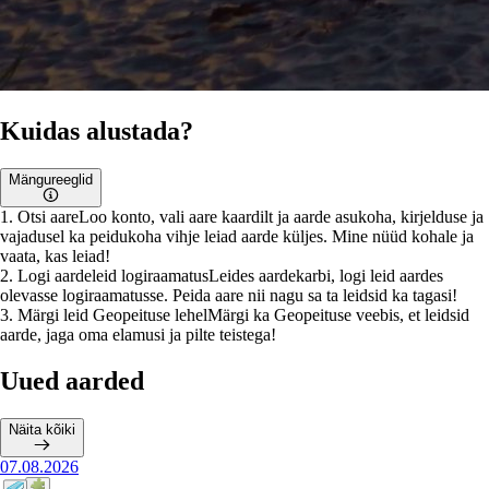
Kuidas alustada?
Mängureeglid
1
.
Otsi aare
Loo konto, vali aare kaardilt ja aarde asukoha, kirjelduse ja
vajadusel ka peidukoha vihje leiad aarde küljes. Mine nüüd kohale ja
vaata, kas leiad!
2
.
Logi aardeleid logiraamatus
Leides aardekarbi, logi leid aardes
olevasse logiraamatusse. Peida aare nii nagu sa ta leidsid ka tagasi!
3
.
Märgi leid Geopeituse lehel
Märgi ka Geopeituse veebis, et leidsid
aarde, jaga oma elamusi ja pilte teistega!
Uued aarded
Näita kõiki
07.08.2026