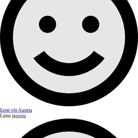
Eesti või Austria
Luise ja
annia