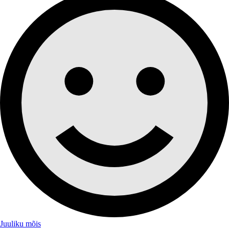
Juuliku mõis