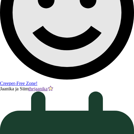
Creeper-Free Zone!
Jaanika ja Siim
thejaanika