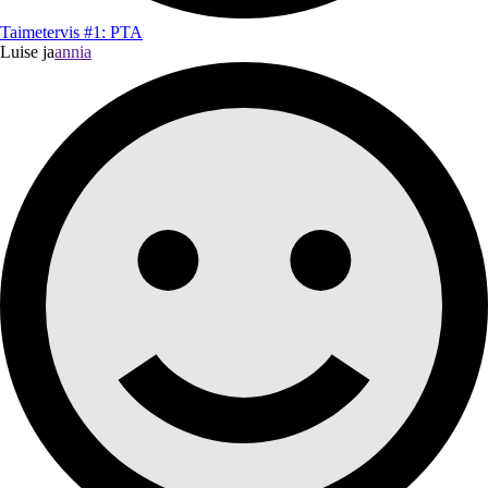
Taimetervis #1: PTA
Luise ja
annia