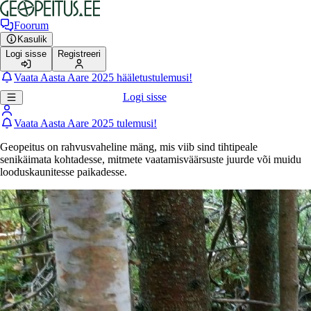
Foorum
Kasulik
Logi sisse
Registreeri
Vaata Aasta Aare 2025 hääletustulemusi!
Logi sisse
Vaata Aasta Aare 2025 tulemusi!
Geopeitus on rahvusvaheline mäng, mis viib sind tihtipeale
senikäimata kohtadesse, mitmete vaatamisväärsuste juurde või muidu
looduskaunitesse paikadesse.