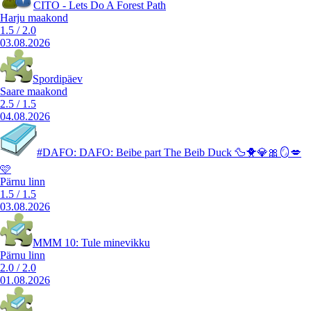
CITO - Lets Do A Forest Path
Harju maakond
1.5
/
2.0
03.08.2026
Spordipäev
Saare maakond
2.5
/
1.5
04.08.2026
#DAFO: DAFO: Beibe part The Beib Duck 🦆🐥💎🎀🪞💋
🩷
Pärnu linn
1.5
/
1.5
03.08.2026
MMM 10: Tule minevikku
Pärnu linn
2.0
/
2.0
01.08.2026