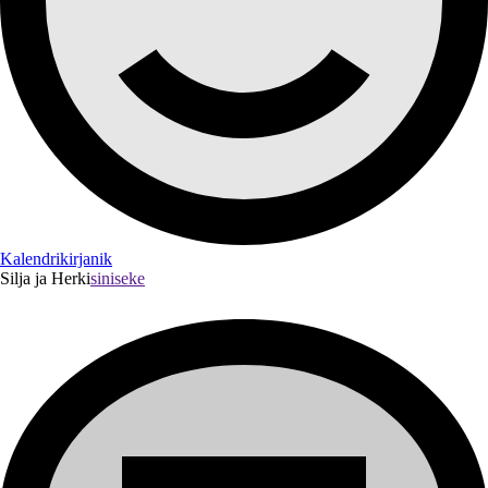
Kalendrikirjanik
Silja ja Herki
siniseke