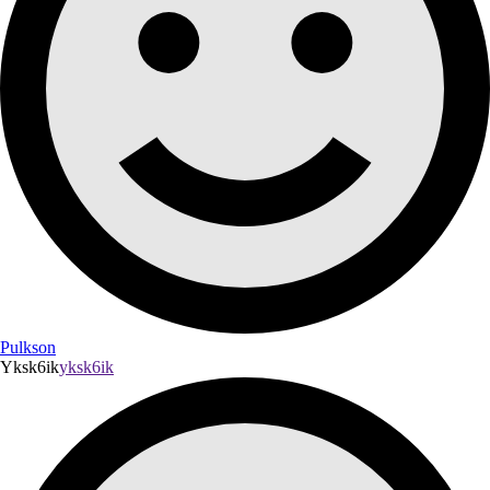
Pulkson
Yksk6ik
yksk6ik