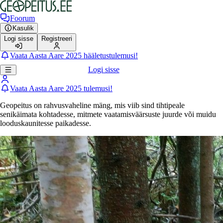
Foorum
Kasulik
Logi sisse
Registreeri
Vaata Aasta Aare 2025 hääletustulemusi!
Logi sisse
Vaata Aasta Aare 2025 tulemusi!
Geopeitus on rahvusvaheline mäng, mis viib sind tihtipeale
senikäimata kohtadesse, mitmete vaatamisväärsuste juurde või muidu
looduskaunitesse paikadesse.