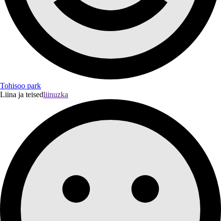
Tohisoo park
Liina ja teised
liinuzka