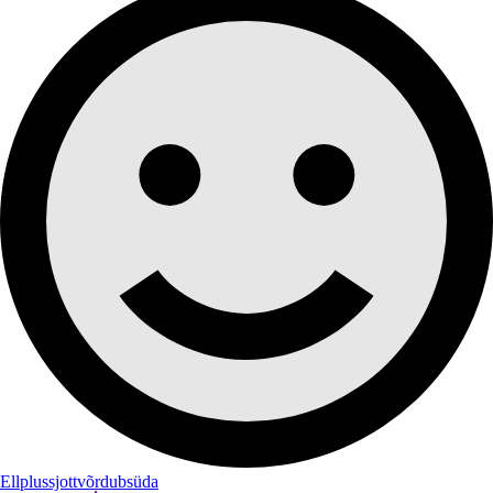
Ellplussjottvõrdubsüda