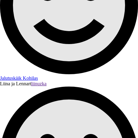
Jalutuskäik Kohilas
Liina ja Lennart
liinuzka