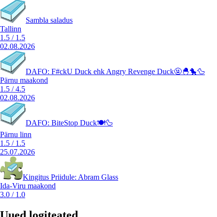
Sambla saladus
Tallinn
1.5
/
1.5
02.08.2026
DAFO: F#ckU Duck ehk Angry Revenge Duck🤬🐣🐤🦆
Pärnu maakond
1.5
/
4.5
02.08.2026
DAFO: BiteStop Duck🍽️🦆
Pärnu linn
1.5
/
1.5
25.07.2026
Kingitus Priidule: Abram Glass
Ida-Viru maakond
3.0
/
1.0
Uued logiteated