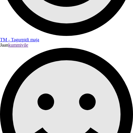
TM - Tagurpidi maja
Jaan
kummivile