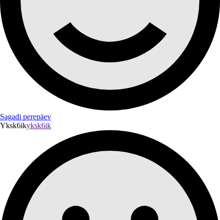
Sagadi perepäev
Yksk6ik
yksk6ik