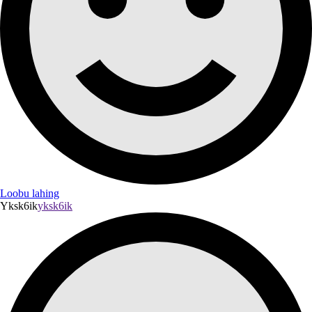
Loobu lahing
Yksk6ik
yksk6ik