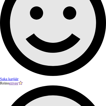
Saka karjäär
Reino
errvee