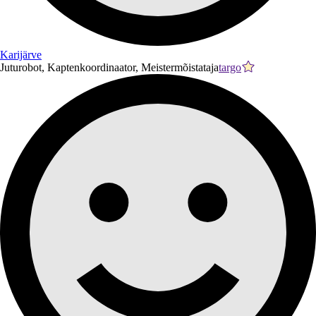
Karijärve
Juturobot, Kaptenkoordinaator, Meistermõistataja
targo