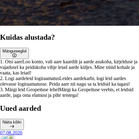
Kuidas alustada?
Mängureeglid
1
.
Otsi aare
Loo konto, vali aare kaardilt ja aarde asukoha, kirjelduse ja
vajadusel ka peidukoha vihje leiad aarde küljes. Mine nüüd kohale ja
vaata, kas leiad!
2
.
Logi aardeleid logiraamatus
Leides aardekarbi, logi leid aardes
olevasse logiraamatusse. Peida aare nii nagu sa ta leidsid ka tagasi!
3
.
Märgi leid Geopeituse lehel
Märgi ka Geopeituse veebis, et leidsid
aarde, jaga oma elamusi ja pilte teistega!
Uued aarded
Näita kõiki
07.08.2026