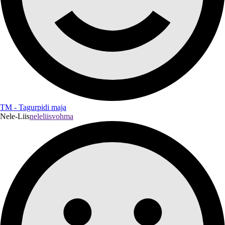
TM - Tagurpidi maja
Nele-Liis
neleliisvohma