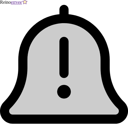
Reino
errvee