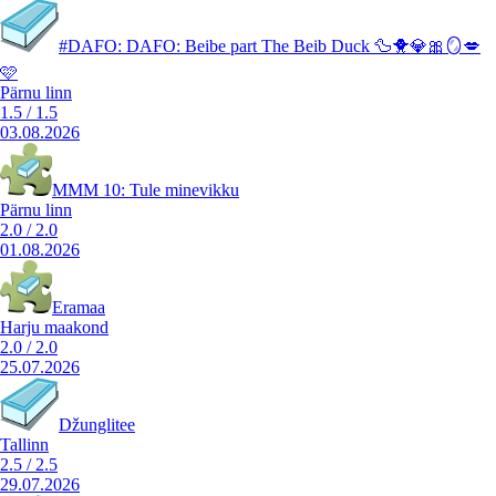
#DAFO: DAFO: Beibe part The Beib Duck 🦆🐥💎🎀🪞💋
🩷
Pärnu linn
1.5
/
1.5
03.08.2026
MMM 10: Tule minevikku
Pärnu linn
2.0
/
2.0
01.08.2026
Eramaa
Harju maakond
2.0
/
2.0
25.07.2026
Džunglitee
Tallinn
2.5
/
2.5
29.07.2026