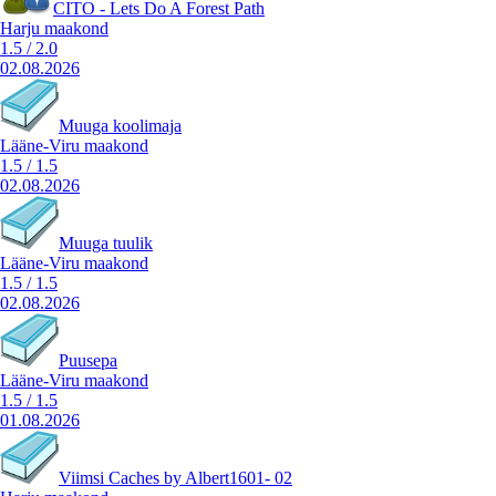
CITO - Lets Do A Forest Path
Harju maakond
1.5
/
2.0
02.08.2026
Muuga koolimaja
Lääne-Viru maakond
1.5
/
1.5
02.08.2026
Muuga tuulik
Lääne-Viru maakond
1.5
/
1.5
02.08.2026
Puusepa
Lääne-Viru maakond
1.5
/
1.5
01.08.2026
Viimsi Caches by Albert1601- 02