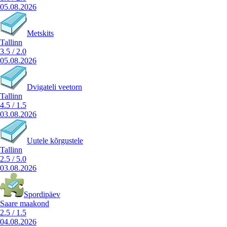
05.08.2026
Metskits
Tallinn
3.5
/
2.0
05.08.2026
Dvigateli veetorn
Tallinn
4.5
/
1.5
03.08.2026
Uutele kõrgustele
Tallinn
2.5
/
5.0
03.08.2026
Spordipäev
Saare maakond
2.5
/
1.5
04.08.2026