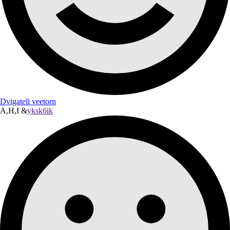
Dvigateli veetorn
A,H,I &
yksk6ik