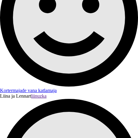
Kortermajade vana katlamaja
Liina ja Lennart
liinuzka