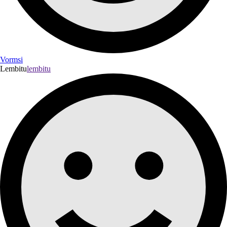
Vormsi
Lembitu
lembitu