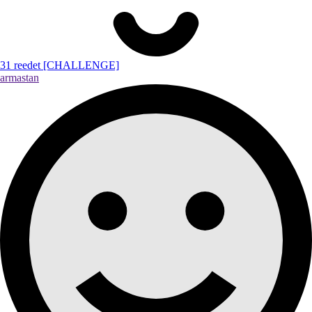
31 reedet [CHALLENGE]
armastan