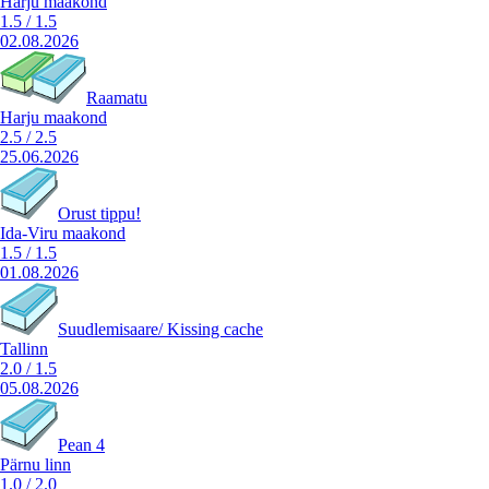
Harju maakond
1.5
/
1.5
02.08.2026
Raamatu
Harju maakond
2.5
/
2.5
25.06.2026
Orust tippu!
Ida-Viru maakond
1.5
/
1.5
01.08.2026
Suudlemisaare/ Kissing cache
Tallinn
2.0
/
1.5
05.08.2026
Pean 4
Pärnu linn
1.0
/
2.0