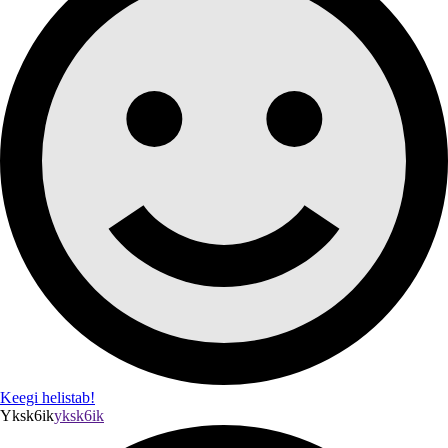
Keegi helistab!
Yksk6ik
yksk6ik