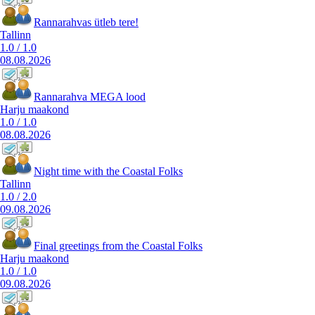
Rannarahvas ütleb tere!
Tallinn
1.0
/
1.0
08.08.2026
Rannarahva MEGA lood
Harju maakond
1.0
/
1.0
08.08.2026
Night time with the Coastal Folks
Tallinn
1.0
/
2.0
09.08.2026
Final greetings from the Coastal Folks
Harju maakond
1.0
/
1.0
09.08.2026