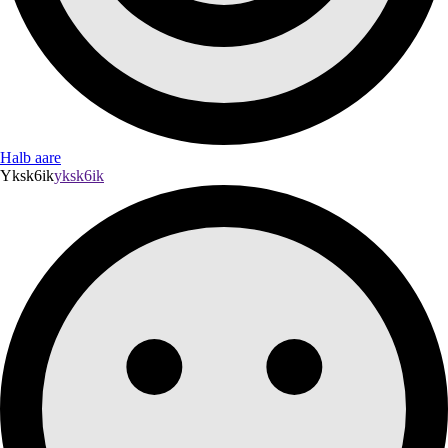
Halb aare
Yksk6ik
yksk6ik