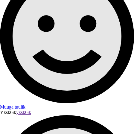
Muuga tuulik
Yksk6ik
yksk6ik