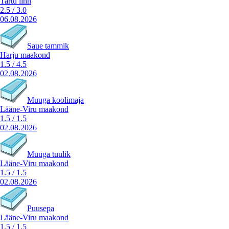
Tartu linn
2.5
/
3.0
06.08.2026
Saue tammik
Harju maakond
1.5
/
4.5
02.08.2026
Muuga koolimaja
Lääne-Viru maakond
1.5
/
1.5
02.08.2026
Muuga tuulik
Lääne-Viru maakond
1.5
/
1.5
02.08.2026
Puusepa
Lääne-Viru maakond
1.5
/
1.5