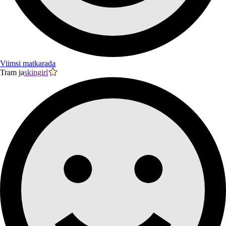
Viimsi matkarada
Tram ja
skingirl