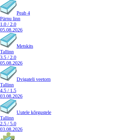
Peab 4
Pärnu linn
1.0
/
2.0
05.08.2026
Metskits
Tallinn
3.5
/
2.0
05.08.2026
Dvigateli veetorn
Tallinn
4.5
/
1.5
03.08.2026
Uutele kõrgustele
Tallinn
2.5
/
5.0
03.08.2026