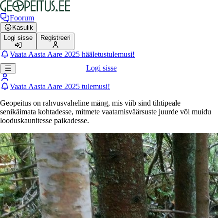
Foorum
Kasulik
Logi sisse
Registreeri
Vaata Aasta Aare 2025 hääletustulemusi!
Logi sisse
Vaata Aasta Aare 2025 tulemusi!
Geopeitus on rahvusvaheline mäng, mis viib sind tihtipeale
senikäimata kohtadesse, mitmete vaatamisväärsuste juurde või muidu
looduskaunitesse paikadesse.