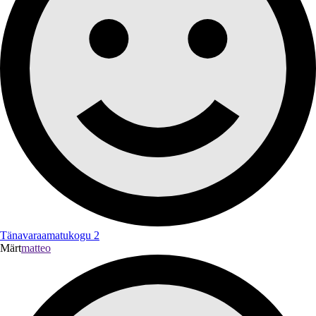
Tänavaraamatukogu 2
Märt
matteo