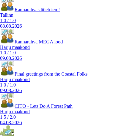
Rannarahvas ütleb tere!
Tallinn
1.0
/
1.0
08.08.2026
Rannarahva MEGA lood
Harju maakond
1.0
/
1.0
09.08.2026
Final greetings from the Coastal Folks
Harju maakond
1.0
/
1.0
09.08.2026
CITO - Lets Do A Forest Path
Harju maakond
1.5
/
2.0
04.08.2026