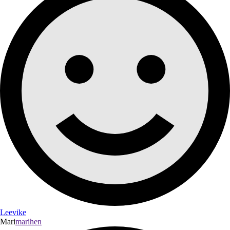
Leevike
Mari
marihen