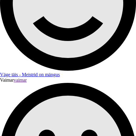
Väge täis - Meistrid on mängus
Vaimar
vaimar