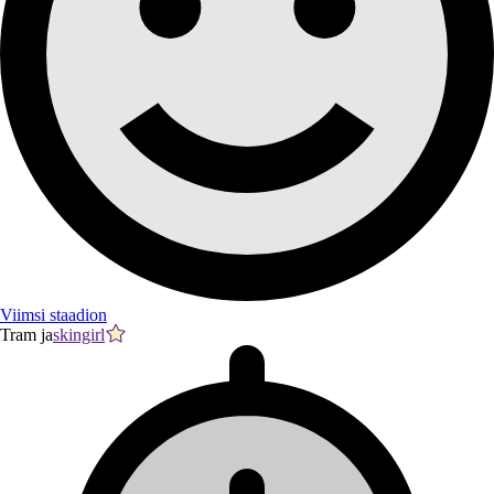
Viimsi staadion
Tram ja
skingirl