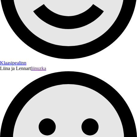
Klaasipealinn
Liina ja Lennart
liinuzka