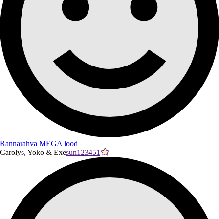
Rannarahva MEGA lood
Carolys, Yoko & Exe
sun123451