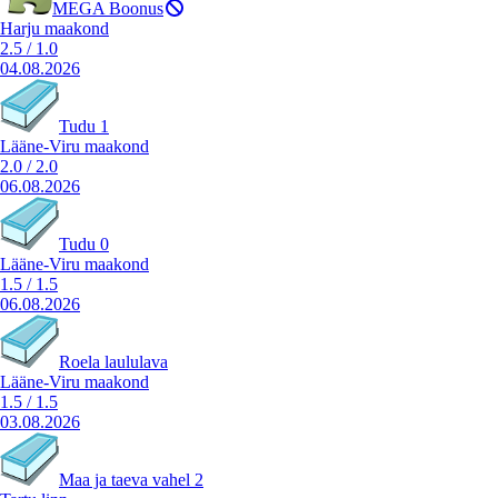
MEGA Boonus
Harju maakond
2.5
/
1.0
04.08.2026
Tudu 1
Lääne-Viru maakond
2.0
/
2.0
06.08.2026
Tudu 0
Lääne-Viru maakond
1.5
/
1.5
06.08.2026
Roela laululava
Lääne-Viru maakond
1.5
/
1.5
03.08.2026
Maa ja taeva vahel 2