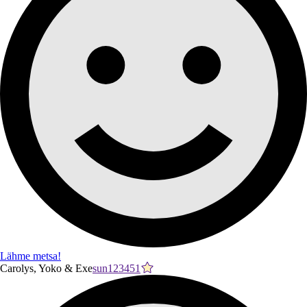
Lähme metsa!
Carolys, Yoko & Exe
sun123451