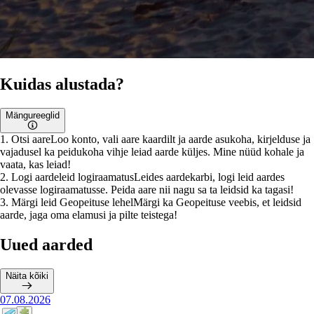
Kuidas alustada?
Mängureeglid
1
.
Otsi aare
Loo konto, vali aare kaardilt ja aarde asukoha, kirjelduse ja
vajadusel ka peidukoha vihje leiad aarde küljes. Mine nüüd kohale ja
vaata, kas leiad!
2
.
Logi aardeleid logiraamatus
Leides aardekarbi, logi leid aardes
olevasse logiraamatusse. Peida aare nii nagu sa ta leidsid ka tagasi!
3
.
Märgi leid Geopeituse lehel
Märgi ka Geopeituse veebis, et leidsid
aarde, jaga oma elamusi ja pilte teistega!
Uued aarded
Näita kõiki
07.08.2026