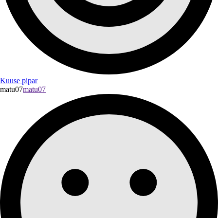
Kuuse pipar
matu07
matu07