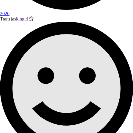
2026
Tram ja
skingirl