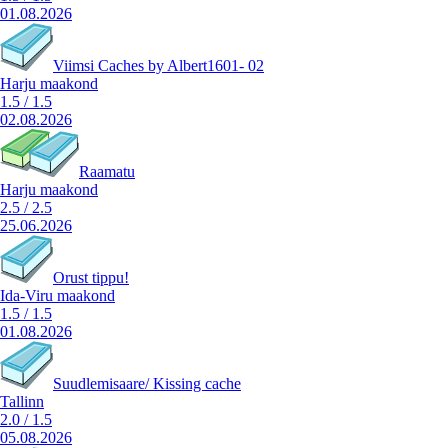
01.08.2026
Viimsi Caches by Albert1601- 02
Harju maakond
1.5
/
1.5
02.08.2026
Raamatu
Harju maakond
2.5
/
2.5
25.06.2026
Orust tippu!
Ida-Viru maakond
1.5
/
1.5
01.08.2026
Suudlemisaare/ Kissing cache
Tallinn
2.0
/
1.5
05.08.2026