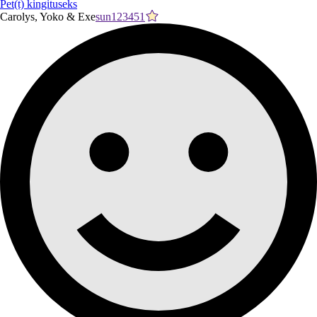
Pet(t) kingituseks
Carolys, Yoko & Exe
sun123451