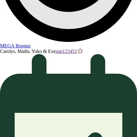
MEGA Boonus
Carolys, Madis, Yoko & Exe
sun123451