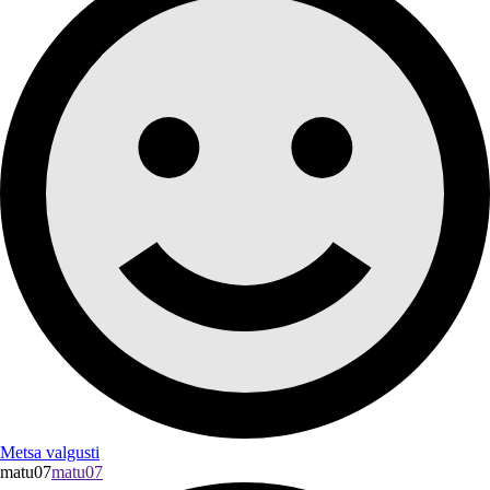
Metsa valgusti
matu07
matu07