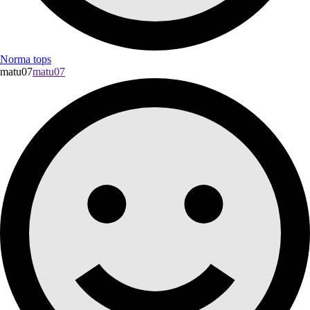
Norma tops
matu07
matu07