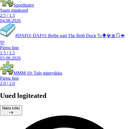
Spordipäev
Saare maakond
2.5
/
1.5
04.08.2026
#DAFO: DAFO: Beibe part The Beib Duck 🦆🐥💎🎀🪞💋
🩷
Pärnu linn
1.5
/
1.5
03.08.2026
MMM 10: Tule minevikku
Pärnu linn
2.0
/
2.0
Uued logiteated
Näita kõiki