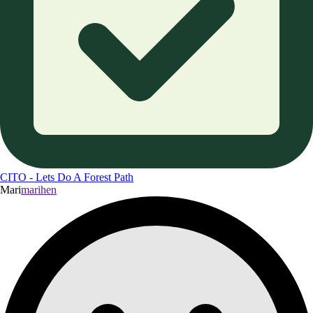
CITO - Lets Do A Forest Path
Mari
marihen