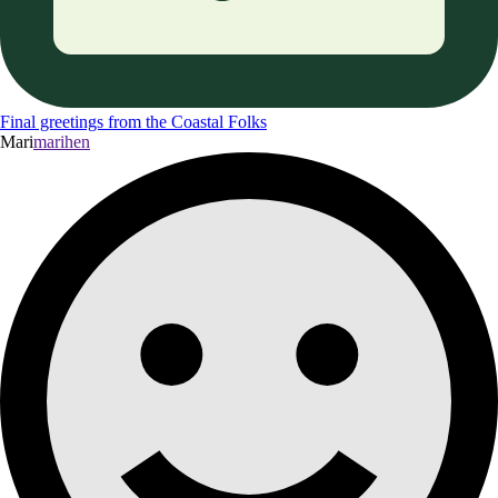
Final greetings from the Coastal Folks
Mari
marihen