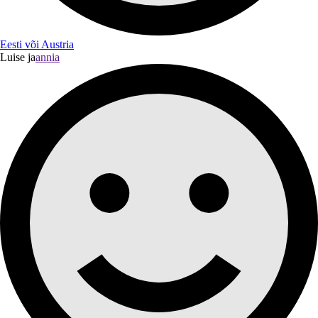
Eesti või Austria
Luise ja
annia