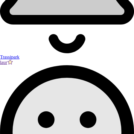
Trassipark
laur