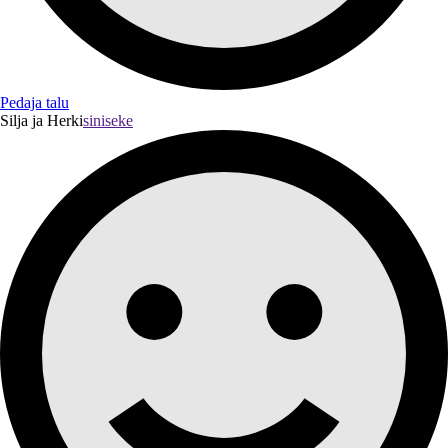
Pedaja talu
Silja ja Herki
siniseke