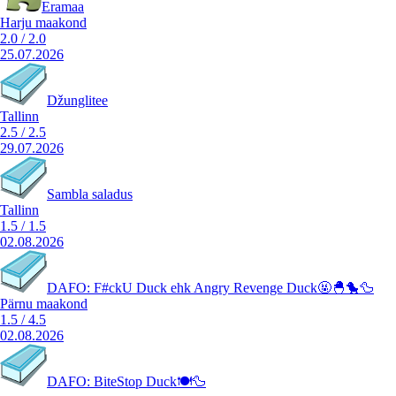
Eramaa
Harju maakond
2.0
/
2.0
25.07.2026
Džunglitee
Tallinn
2.5
/
2.5
29.07.2026
Sambla saladus
Tallinn
1.5
/
1.5
02.08.2026
DAFO: F#ckU Duck ehk Angry Revenge Duck🤬🐣🐤🦆
Pärnu maakond
1.5
/
4.5
02.08.2026
DAFO: BiteStop Duck🍽️🦆