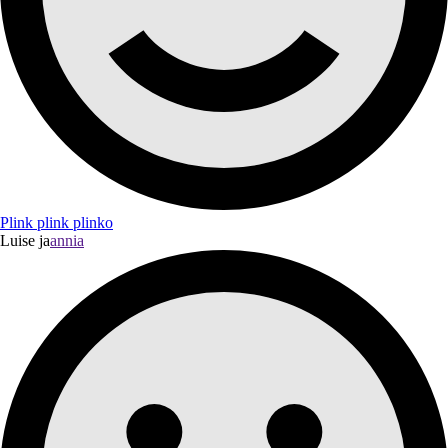
Plink plink plinko
Luise ja
annia