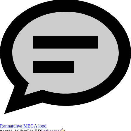
Rannarahva MEGA lood