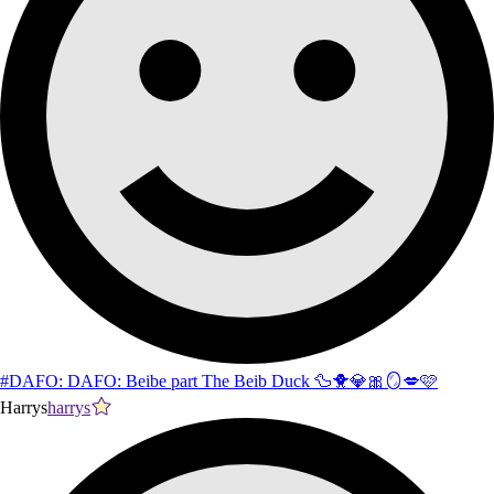
#DAFO: DAFO: Beibe part The Beib Duck 🦆🐥💎🎀🪞💋🩷
Harrys
harrys