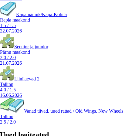
Kapamännik/Kapa-Kohila
Rapla maakond
1.5
/
1.5
22.07.2026
Seenior ja juunior
Pärnu maakond
2.0
/
2.0
21.07.2026
Liinilaevad 2
Tallinn
4.0
/
1.5
16.06.2026
Vanad tiivad, uued rattad / Old Wings, New Wheels
Tallinn
2.5
/
2.0
Uued logiteated