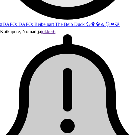
#DAFO: DAFO: Beibe part The Beib Duck 🦆🐥💎🎀🪞💋🩷
Kotkapere, Nomad ja
jokker6