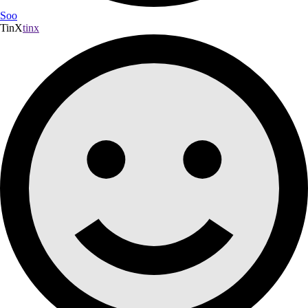
Soo
TinX
tinx