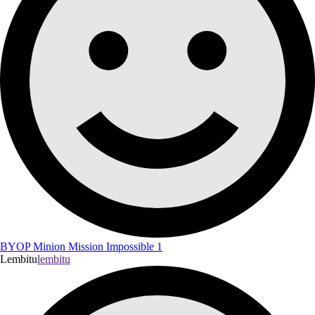
BYOP Minion Mission Impossible 1
Lembitu
lembitu