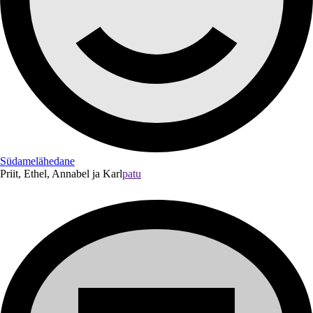
Südamelähedane
Priit, Ethel, Annabel ja Karl
patu