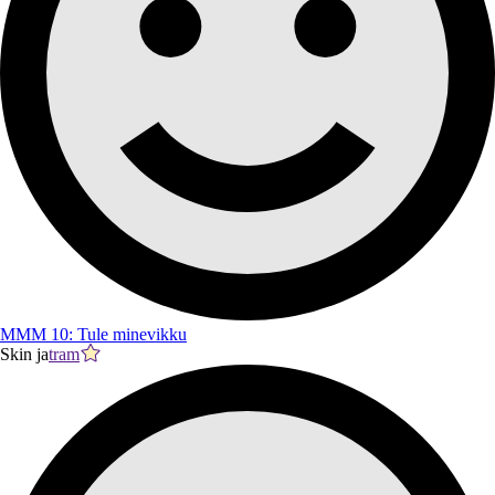
MMM 10: Tule minevikku
Skin ja
tram