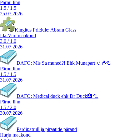
Pärnu linn
1.5
/
1.5
25.07.2026
Kingitus Priidule: Abram Glass
Ida-Viru maakond
3.0
/
1.0
31.07.2026
DAFO: Mis Sa muned?! Ehk Munapart 🥚🐣🦆
Pärnu linn
1.5
/
1.5
31.07.2026
DAFO: Medical duck ehk Dr Duck🏥 🦆
Pärnu linn
1.5
/
2.0
30.07.2026
Pardipatrull ja piraatide pärand
Harju maakond