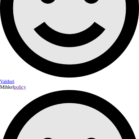
Valduri
Mihkel
policy