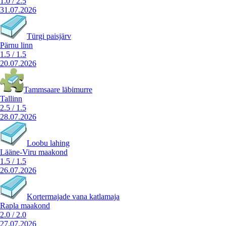
1.0
/
2.5
31.07.2026
Türgi paisjärv
Pärnu linn
1.5
/
1.5
20.07.2026
Tammsaare läbimurre
Tallinn
2.5
/
1.5
28.07.2026
Loobu lahing
Lääne-Viru maakond
1.5
/
1.5
26.07.2026
Kortermajade vana katlamaja
Rapla maakond
2.0
/
2.0
27.07.2026