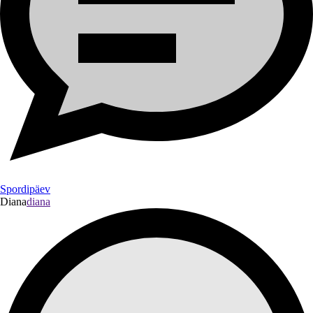
Spordipäev
Diana
diana