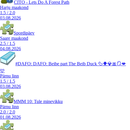
CITO - Lets Do A Forest Path
Harju maakond
1.5
/
2.0
03.08.2026
Spordipäev
Saare maakond
2.5
/
1.5
04.08.2026
#DAFO: DAFO: Beibe part The Beib Duck 🦆🐥💎🎀🪞💋
🩷
Pärnu linn
1.5
/
1.5
03.08.2026
MMM 10: Tule minevikku
Pärnu linn
2.0
/
2.0
01.08.2026