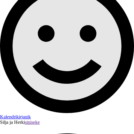
Kalendrikirjanik
Silja ja Herki
siniseke