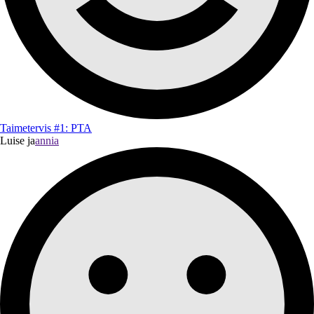
Taimetervis #1: PTA
Luise ja
annia