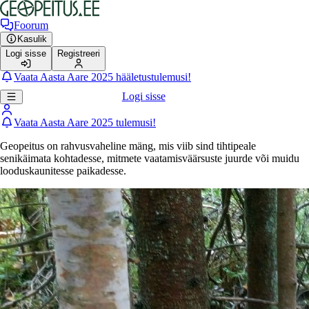
Foorum
Kasulik
Logi sisse
Registreeri
Vaata Aasta Aare 2025 hääletustulemusi!
Logi sisse
Vaata Aasta Aare 2025 tulemusi!
Geopeitus on rahvusvaheline mäng, mis viib sind tihtipeale
senikäimata kohtadesse, mitmete vaatamisväärsuste juurde või muidu
looduskaunitesse paikadesse.