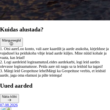
Kuidas alustada?
Mängureeglid
1
.
Otsi aare
Loo konto, vali aare kaardilt ja aarde asukoha, kirjelduse ja
vajadusel ka peidukoha vihje leiad aarde küljes. Mine nüüd kohale ja
vaata, kas leiad!
2
.
Logi aardeleid logiraamatus
Leides aardekarbi, logi leid aardes
olevasse logiraamatusse. Peida aare nii nagu sa ta leidsid ka tagasi!
3
.
Märgi leid Geopeituse lehel
Märgi ka Geopeituse veebis, et leidsid
aarde, jaga oma elamusi ja pilte teistega!
Uued aarded
Näita kõiki
07.08.2026