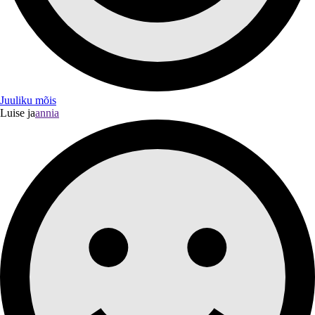
Juuliku mõis
Luise ja
annia