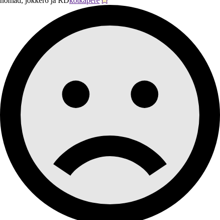
nomad, jokker6 ja RD
kotkapere