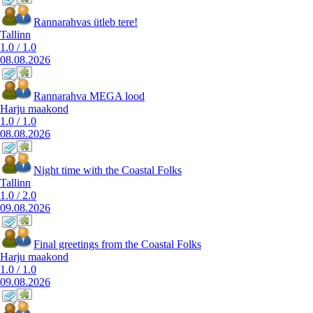
Rannarahvas ütleb tere!
Tallinn
1.0
/
1.0
08.08.2026
Rannarahva MEGA lood
Harju maakond
1.0
/
1.0
08.08.2026
Night time with the Coastal Folks
Tallinn
1.0
/
2.0
09.08.2026
Final greetings from the Coastal Folks
Harju maakond
1.0
/
1.0
09.08.2026