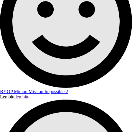
BYOP Minion Mission Impossible 2
Lembitu
lembitu