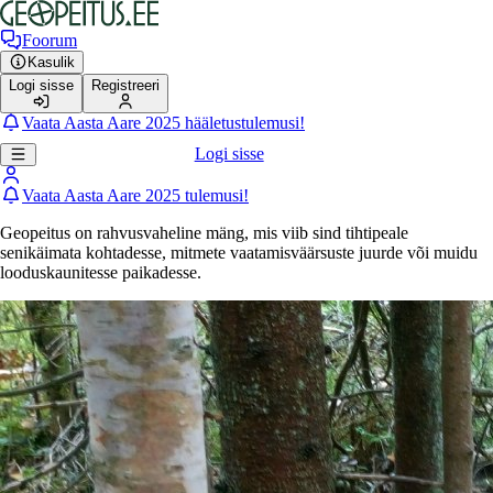
Foorum
Kasulik
Logi sisse
Registreeri
Vaata Aasta Aare 2025 hääletustulemusi!
Logi sisse
Vaata Aasta Aare 2025 tulemusi!
Geopeitus on rahvusvaheline mäng, mis viib sind tihtipeale
senikäimata kohtadesse, mitmete vaatamisväärsuste juurde või muidu
looduskaunitesse paikadesse.