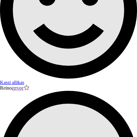
Kassi allikas
Reino
errvee