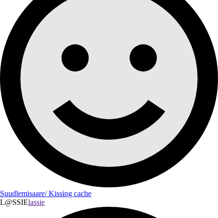
Suudlemisaare/ Kissing cache
L@SSIE
lassie