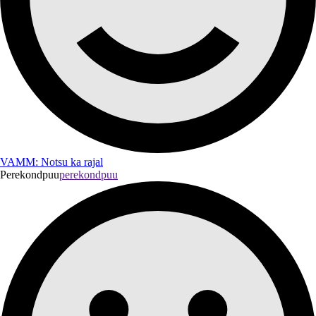
VAMM: Notsu ka rajal
Perekondpuu
perekondpuu