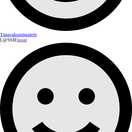
Tänavakunstigalerii
L@SSIE
lassie