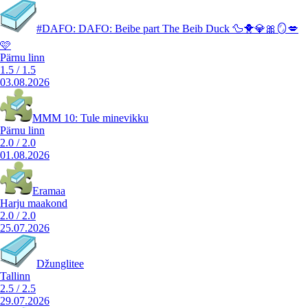
#DAFO: DAFO: Beibe part The Beib Duck 🦆🐥💎🎀🪞💋
🩷
Pärnu linn
1.5
/
1.5
03.08.2026
MMM 10: Tule minevikku
Pärnu linn
2.0
/
2.0
01.08.2026
Eramaa
Harju maakond
2.0
/
2.0
25.07.2026
Džunglitee
Tallinn
2.5
/
2.5
29.07.2026