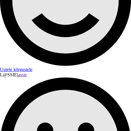
Uutele kõrgustele
L@SSIE
lassie