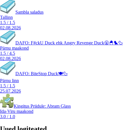
Sambla saladus
Tallinn
1.5
/
1.5
02.08.2026
DAFO: F#ckU Duck ehk Angry Revenge Duck🤬🐣🐤🦆
Pärnu maakond
1.5
/
4.5
02.08.2026
DAFO: BiteStop Duck🍽️🦆
Pärnu linn
1.5
/
1.5
25.07.2026
Kingitus Priidule: Abram Glass
Ida-Viru maakond
3.0
/
1.0
Uued logiteated