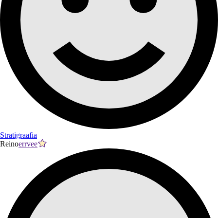
Stratigraafia
Reino
errvee