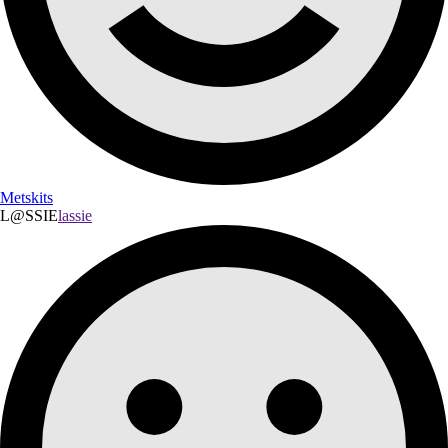
Metskits
L@SSIE
lassie