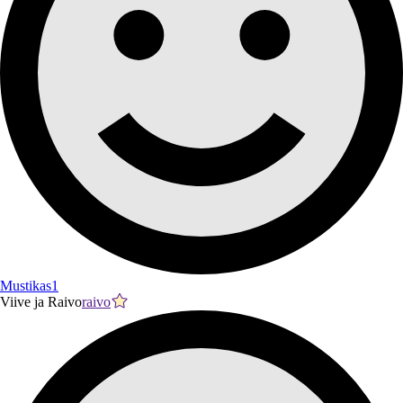
Mustikas1
Viive ja Raivo
raivo