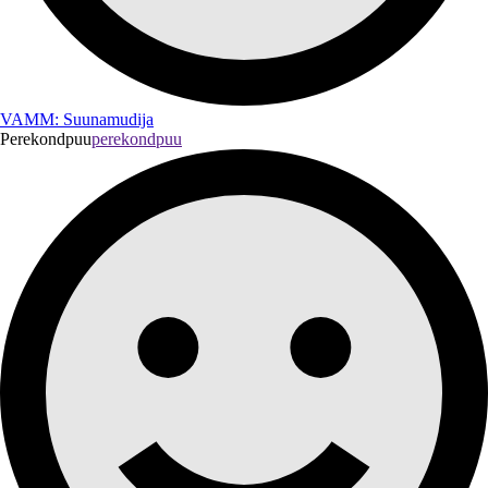
VAMM: Suunamudija
Perekondpuu
perekondpuu