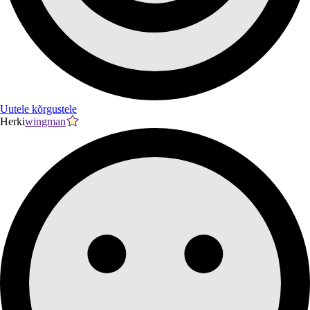
Uutele kõrgustele
Herki
wingman