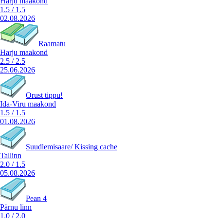
Harju maakond
1.5
/
1.5
02.08.2026
Raamatu
Harju maakond
2.5
/
2.5
25.06.2026
Orust tippu!
Ida-Viru maakond
1.5
/
1.5
01.08.2026
Suudlemisaare/ Kissing cache
Tallinn
2.0
/
1.5
05.08.2026
Pean 4
Pärnu linn
1.0
/
2.0