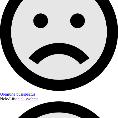
Ülearune bussipeatus
Nele-Liis
neleliisvohma