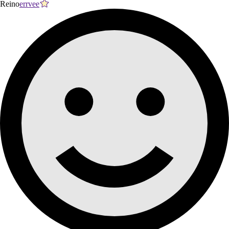
Reino
errvee