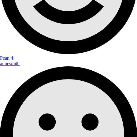
Pean 4
annesmith