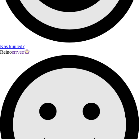
Kas kuuled?
Reino
errvee