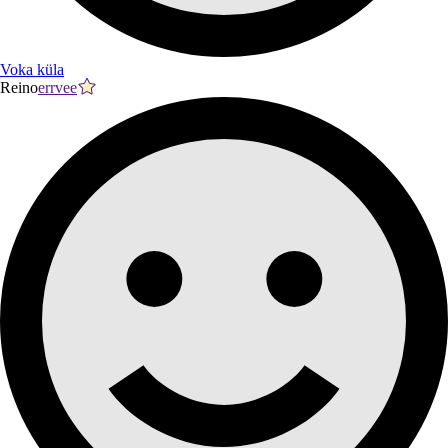
Voka küla
Reino
errvee