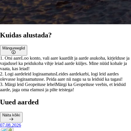
Kuidas alustada?
Mängureeglid
1
.
Otsi aare
Loo konto, vali aare kaardilt ja aarde asukoha, kirjelduse ja
vajadusel ka peidukoha vihje leiad aarde küljes. Mine nüüd kohale ja
vaata, kas leiad!
2
.
Logi aardeleid logiraamatus
Leides aardekarbi, logi leid aardes
olevasse logiraamatusse. Peida aare nii nagu sa ta leidsid ka tagasi!
3
.
Märgi leid Geopeituse lehel
Märgi ka Geopeituse veebis, et leidsid
aarde, jaga oma elamusi ja pilte teistega!
Uued aarded
Näita kõiki
07.08.2026