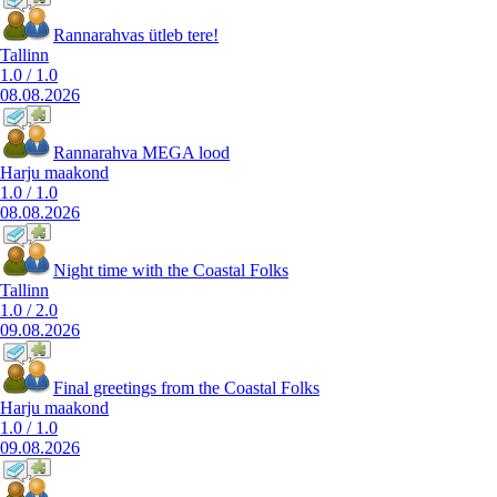
Rannarahvas ütleb tere!
Tallinn
1.0
/
1.0
08.08.2026
Rannarahva MEGA lood
Harju maakond
1.0
/
1.0
08.08.2026
Night time with the Coastal Folks
Tallinn
1.0
/
2.0
09.08.2026
Final greetings from the Coastal Folks
Harju maakond
1.0
/
1.0
09.08.2026