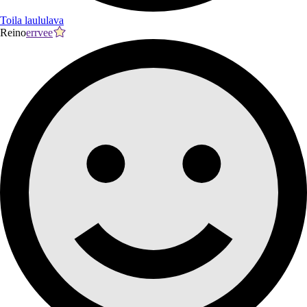
Toila laululava
Reino
errvee