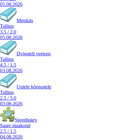
05.08.2026
Metskits
Tallinn
3.5
/
2.0
05.08.2026
Dvigateli veetorn
Tallinn
4.5
/
1.5
03.08.2026
Uutele kõrgustele
Tallinn
2.5
/
5.0
03.08.2026
Spordipäev
Saare maakond
2.5
/
1.5
04.08.2026