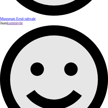
Muuseum Eesti rahvale
Jaan
kummivile