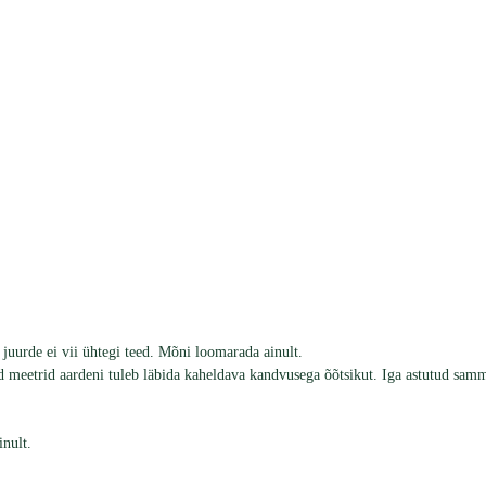
juurde ei vii ühtegi teed. Mõni loomarada ainult.
d meetrid aardeni tuleb läbida kaheldava kandvusega õõtsikut. Iga astutud sa
inult.