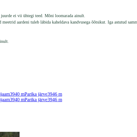
juurde ei vii ühtegi teed. Mõni loomarada ainult.
d meetrid aardeni tuleb läbida kaheldava kandvusega õõtsikut. Iga astutud sa
inult.
ijaam
3940
m
Parika järve
3946
m
ijaam
3940
m
Parika järve
3946
m