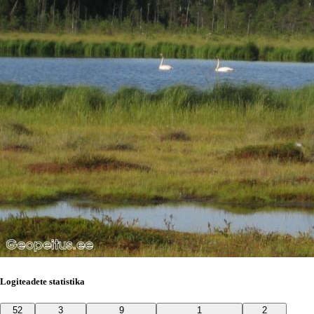
Logiteadete statistika
52
3
9
1
2