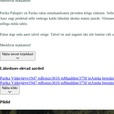
Meeldivat matkamist!
Parika Pühajärv on Parika rabas nimekandvatest järvedest kõige väiksem. Selle 
Aare ongi peidetud selle veekogu kalda lähedale üksiku männi juurde. Viimase
sellega öelda tahtis.
Palun ärge seda aaret talvel otsige. Talvel on seal nagunii üks sile lumine väli a
Meeldivat matkamist!
Näita tervet kirjeldust
Läheduses olevad aarded
Parika Väikejärve
1947
m
Bonzo
3616
m
Maaliline
3750
m
Aimla bensiin
Parika Väikejärve
1947
m
Bonzo
3616
m
Maaliline
3750
m
Aimla bensiin
Näita kõiki
Pildid