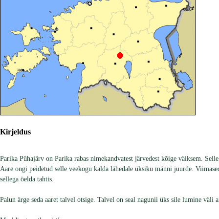
Kirjeldus
Parika Pühajärv on Parika rabas nimekandvatest järvedest kõige väiksem. Selle 
Aare ongi peidetud selle veekogu kalda lähedale üksiku männi juurde. Viimase
sellega öelda tahtis.
Palun ärge seda aaret talvel otsige. Talvel on seal nagunii üks sile lumine väli a