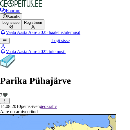
Foorum
Kasulik
Logi sisse
Registreeri
Vaata Aasta Aare 2025 hääletustulemusi!
Logi sisse
Vaata Aasta Aare 2025 tulemusi!
Parika Pühajärve
7
14.08.2010
peitis
Sven
geokrahv
Aare on arhiveeritud