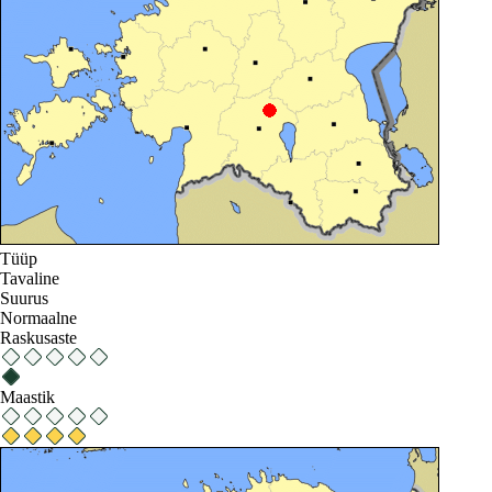
Tüüp
Tavaline
Suurus
Normaalne
Raskusaste
Maastik