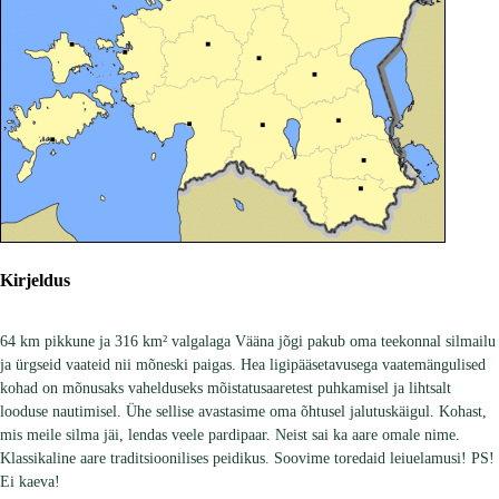
Kirjeldus
64 km pikkune ja 316 km² valgalaga Vääna jõgi pakub oma teekonnal silmailu
ja ürgseid vaateid nii mõneski paigas. Hea ligipääsetavusega vaatemängulised
kohad on mõnusaks vahelduseks mõistatusaaretest puhkamisel ja lihtsalt
looduse nautimisel. Ühe sellise avastasime oma õhtusel jalutuskäigul. Kohast,
mis meile silma jäi, lendas veele pardipaar. Neist sai ka aare omale nime.
Klassikaline aare traditsioonilises peidikus. Soovime toredaid leiuelamusi! PS!
Ei kaeva!