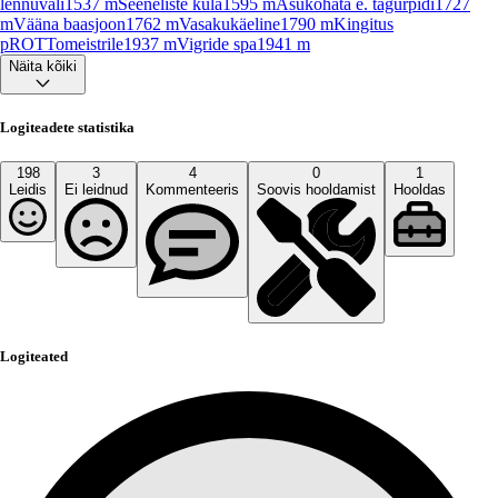
lennuväli
1537
m
Seeneliste küla
1595
m
Asukohata e. tagurpidi
1727
m
Vääna baasjoon
1762
m
Vasakukäeline
1790
m
Kingitus
pROTTomeistrile
1937
m
Vigride spa
1941
m
Näita kõiki
Logiteadete statistika
198
3
4
0
1
Leidis
Ei leidnud
Kommenteeris
Soovis hooldamist
Hooldas
Logiteated