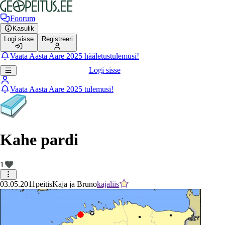
Foorum
Kasulik
Logi sisse
Registreeri
Vaata Aasta Aare 2025 hääletustulemusi!
Logi sisse
Vaata Aasta Aare 2025 tulemusi!
Kahe pardi
1
03.05.2011
peitis
Kaja ja Bruno
kajaliis