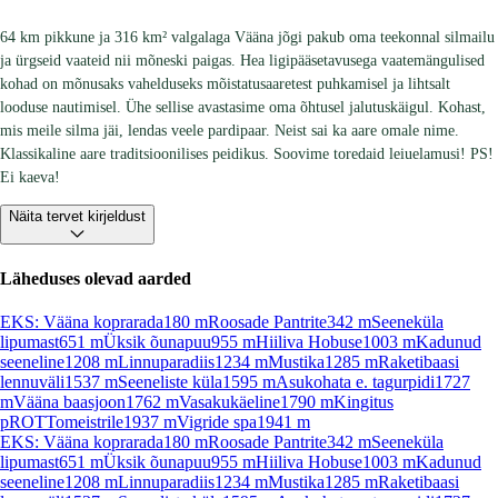
64 km pikkune ja 316 km² valgalaga Vääna jõgi pakub oma teekonnal silmailu
ja ürgseid vaateid nii mõneski paigas. Hea ligipääsetavusega vaatemängulised
kohad on mõnusaks vahelduseks mõistatusaaretest puhkamisel ja lihtsalt
looduse nautimisel. Ühe sellise avastasime oma õhtusel jalutuskäigul. Kohast,
mis meile silma jäi, lendas veele pardipaar. Neist sai ka aare omale nime.
Klassikaline aare traditsioonilises peidikus. Soovime toredaid leiuelamusi! PS!
Ei kaeva!
Näita tervet kirjeldust
Läheduses olevad aarded
EKS: Vääna koprarada
180
m
Roosade Pantrite
342
m
Seeneküla
lipumast
651
m
Üksik õunapuu
955
m
Hiiliva Hobuse
1003
m
Kadunud
seeneline
1208
m
Linnuparadiis
1234
m
Mustika
1285
m
Raketibaasi
lennuväli
1537
m
Seeneliste küla
1595
m
Asukohata e. tagurpidi
1727
m
Vääna baasjoon
1762
m
Vasakukäeline
1790
m
Kingitus
pROTTomeistrile
1937
m
Vigride spa
1941
m
EKS: Vääna koprarada
180
m
Roosade Pantrite
342
m
Seeneküla
lipumast
651
m
Üksik õunapuu
955
m
Hiiliva Hobuse
1003
m
Kadunud
seeneline
1208
m
Linnuparadiis
1234
m
Mustika
1285
m
Raketibaasi