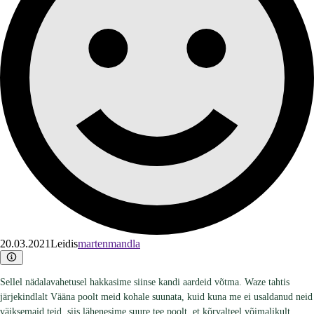
20.03.2021
Leidis
martenmandla
Sellel nädalavahetusel hakkasime siinse kandi aardeid võtma. Waze tahtis
järjekindlalt Vääna poolt meid kohale suunata, kuid kuna me ei usaldanud neid
väiksemaid teid, siis lähenesime suure tee poolt, et kõrvalteel võimalikult