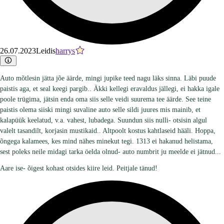
26.07.2023
Leidis
harrys
Auto mõtlesin jätta jõe äärde, mingi jupike teed nagu läks sinna. Läbi puude
paistis aga, et seal keegi pargib.. Äkki kellegi eravaldus jällegi, ei hakka igale
poole trügima, jätsin enda oma siis selle veidi suurema tee äärde. See teine
paistis olema siiski mingi suvaline auto selle sildi juures mis mainib, et
kalapüük keelatud, v.a. vahest, lubadega. Suundun siis nulli- otsisin algul
valelt tasandilt, korjasin mustikaid.. Altpoolt kostus kahtlaseid hääli. Hoppa,
õngega kalamees, kes mind nähes minekut tegi. 1313 ei hakanud helistama,
sest poleks neile midagi tarka öelda olnud- auto numbrit ju meelde ei jätnud...
Aare ise- õigest kohast otsides kiire leid. Peitjale tänud!