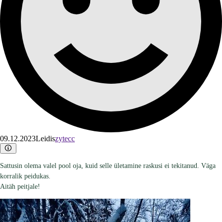
09.12.2023
Leidis
zytecc
Sattusin olema valel pool oja, kuid selle ületamine raskusi ei tekitanud. Väga
korralik peidukas.
Aitäh peitjale!