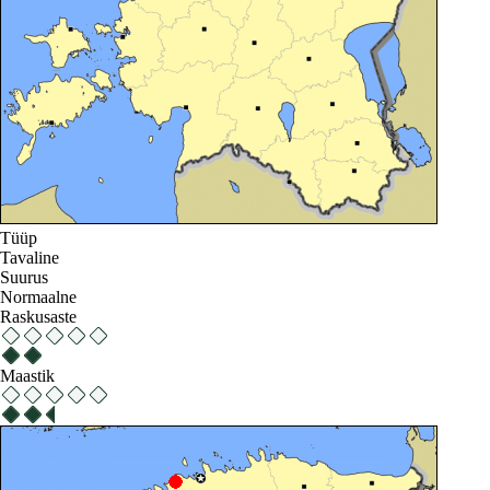
Tüüp
Tavaline
Suurus
Normaalne
Raskusaste
Maastik