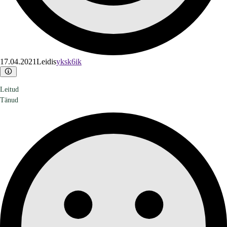
17.04.2021
Leidis
yksk6ik
Leitud
Tänud