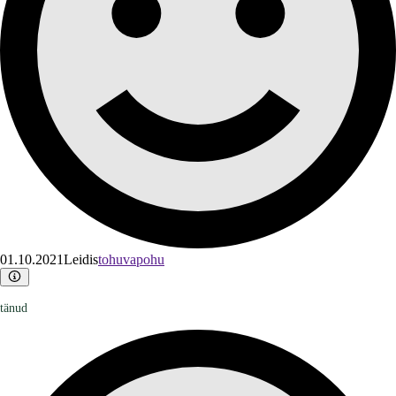
01.10.2021
Leidis
tohuvapohu
tänud