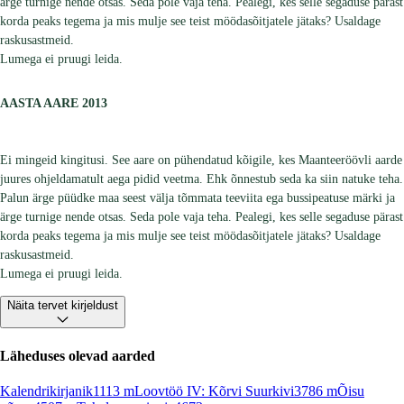
ärge turnige nende otsas. Seda pole vaja teha. Pealegi, kes selle segaduse pärast
korda peaks tegema ja mis mulje see teist möödasõitjatele jätaks? Usaldage
raskusastmeid.
Lumega ei pruugi leida.
AASTA AARE 2013
Ei mingeid kingitusi. See aare on pühendatud kõigile, kes Maanteeröövli aarde
juures ohjeldamatult aega pidid veetma. Ehk õnnestub seda ka siin natuke teha.
Palun ärge püüdke maa seest välja tõmmata teeviita ega bussipeatuse märki ja
ärge turnige nende otsas. Seda pole vaja teha. Pealegi, kes selle segaduse pärast
korda peaks tegema ja mis mulje see teist möödasõitjatele jätaks? Usaldage
raskusastmeid.
Lumega ei pruugi leida.
Näita tervet kirjeldust
Läheduses olevad aarded
Kalendrikirjanik
1113
m
Loovtöö IV: Kõrvi Suurkivi
3786
m
Õisu