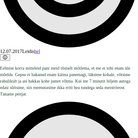
12.07.2017
Leidis
hel
Eelmise korra mitteleid pani meid tõsiselt mõtlema, et me ei tohi enam üle
mõelda. Gepsu ei hakanud enam käima panemagi, läksime kohale, võtsime
rahulikult ja asi hakkas kohe jumet võtma. Kui me 7 minutit hiljem autoga
edasi sõitsime, siis meenutasime ikka eriti hea tundega seda meistriteost.
Täname peitjat.