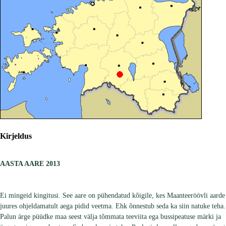
Kirjeldus
AASTA AARE 2013
Ei mingeid kingitusi. See aare on pühendatud kõigile, kes Maanteeröövli aarde
juures ohjeldamatult aega pidid veetma. Ehk õnnestub seda ka siin natuke teha.
Palun ärge püüdke maa seest välja tõmmata teeviita ega bussipeatuse märki ja