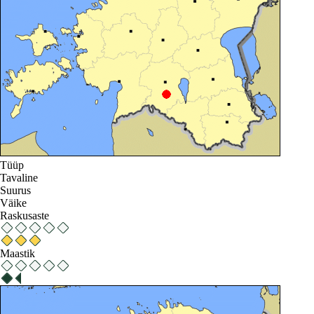
Tüüp
Tavaline
Suurus
Väike
Raskusaste
Maastik