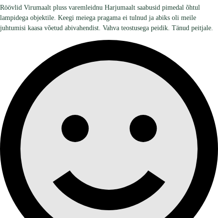
Röövlid Virumaalt pluss varemleidnu Harjumaalt saabusid pimedal õhtul
lampidega objektile. Keegi meiega pragama ei tulnud ja abiks oli meile
juhtumisi kaasa võetud abivahendist. Vahva teostusega peidik. Tänud peitjale.