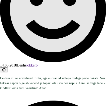
14.05.2018
Leidis
jokker6
Leidsin miski abivahendi ruttu, aga ei osanud sellega midagi peale hakata. Siis
hakkas näppu õige abivahend ja topski oli üsna pea näpus. Aare ise väga lahe -
kindlasti oma tiitli vääriline! Aitäh!