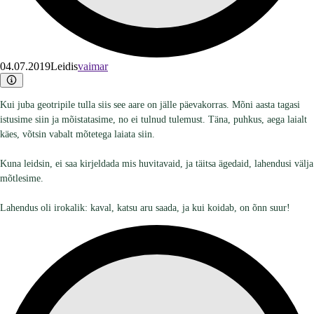
04.07.2019
Leidis
vaimar
Kui juba geotripile tulla siis see aare on jälle päevakorras. Mõni aasta tagasi
istusime siin ja mõistatasime, no ei tulnud tulemust. Täna, puhkus, aega laialt
käes, võtsin vabalt mõtetega laiata siin.
Kuna leidsin, ei saa kirjeldada mis huvitavaid, ja täitsa ägedaid, lahendusi välja
mõtlesime.
Lahendus oli irokalik: kaval, katsu aru saada, ja kui koidab, on õnn suur!