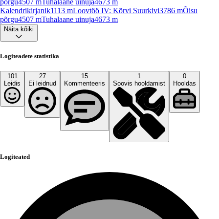
põrgu
4507
m
Tuhalaane uinuja
4673
m
Kalendrikirjanik
1113
m
Loovtöö IV: Kõrvi Suurkivi
3786
m
Õisu
põrgu
4507
m
Tuhalaane uinuja
4673
m
Näita kõiki
Logiteadete statistika
101
27
15
1
0
Leidis
Ei leidnud
Kommenteeris
Soovis hooldamist
Hooldas
Logiteated