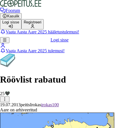
Foorum
Kasulik
Logi sisse
Registreeri
Vaata Aasta Aare 2025 hääletustulemusi!
Logi sisse
Vaata Aasta Aare 2025 tulemusi!
Röövlist rabatud
25
19.07.2013
peitis
Irokas
irokas100
Aare on arhiveeritud