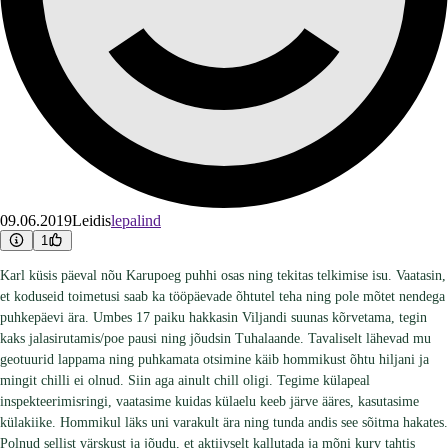
09.06.2019
Leidis
lepalind
1
Karl küsis päeval nõu Karupoeg puhhi osas ning tekitas telkimise isu. Vaatasin,
et koduseid toimetusi saab ka tööpäevade õhtutel teha ning pole mõtet nendega
puhkepäevi ära. Umbes 17 paiku hakkasin Viljandi suunas kõrvetama, tegin
kaks jalasirutamis/poe pausi ning jõudsin Tuhalaande. Tavaliselt lähevad mu
geotuurid lappama ning puhkamata otsimine käib hommikust õhtu hiljani ja
mingit chilli ei olnud. Siin aga ainult chill oligi. Tegime külapeal
inspekteerimisringi, vaatasime kuidas külaelu keeb järve ääres, kasutasime
külakiike. Hommikul läks uni varakult ära ning tunda andis see sõitma hakates.
Polnud sellist värskust ja jõudu, et aktiivselt kallutada ja mõni kurv tahtis