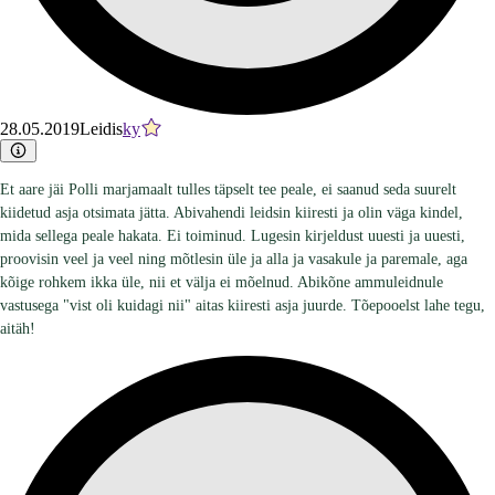
28.05.2019
Leidis
ky
Et aare jäi Polli marjamaalt tulles täpselt tee peale, ei saanud seda suurelt
kiidetud asja otsimata jätta. Abivahendi leidsin kiiresti ja olin väga kindel,
mida sellega peale hakata. Ei toiminud. Lugesin kirjeldust uuesti ja uuesti,
proovisin veel ja veel ning mõtlesin üle ja alla ja vasakule ja paremale, aga
kõige rohkem ikka üle, nii et välja ei mõelnud. Abikõne ammuleidnule
vastusega "vist oli kuidagi nii" aitas kiiresti asja juurde. Tõepooelst lahe tegu,
aitäh!