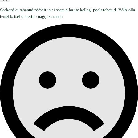
Seekord ei tabanud röövlit ja ei saanud ka ise kellegi poolt tabatud. Võib-olla
teisel katsel õnnestub nägijaks saada.