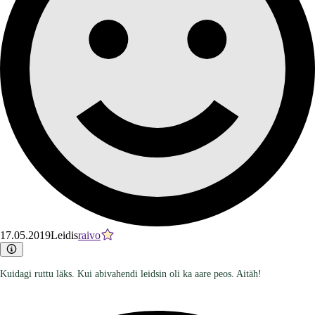
17.05.2019
Leidis
raivo
Kuidagi ruttu läks. Kui abivahendi leidsin oli ka aare peos. Aitäh!