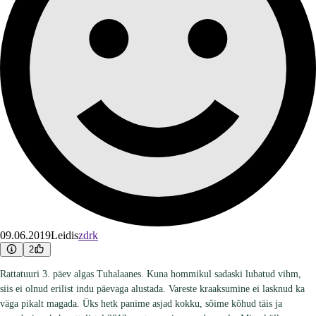
09.06.2019
Leidis
zdrk
2
Rattatuuri 3. päev algas Tuhalaanes. Kuna hommikul sadaski lubatud vihm,
siis ei olnud erilist indu päevaga alustada. Vareste kraaksumine ei lasknud ka
väga pikalt magada. Üks hetk panime asjad kokku, sõime kõhud täis ja