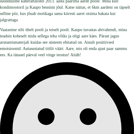
suundusime kaherattalistel 2013. aasta paarima aarde poole. Mina küll
kondimootoril ja Kaupo bensiini jõul. Katse näitas, et 6km aardeni on täpselt
selline piir, kus jõuab motikaga sama kiiresti aaret otsima hakata kui
jalgrattaga.
Vaatasime silti ühelt poolt ja teiselt poolt. Kaupo tuvastas abivahendi, mina
teadsin koheselt mida sellega teha võiks ja oligi aare käes. Pärast jagus
arutamismaterjali kuidas see süsteem ehitatud on. Ainult positiivsed
emotsioonid. Autasustatud tiitlit väärt. Aare, mis oli enda ajast paar sammu
ees. Ka tänasel päeval veel vinge teostus! Aitäh!