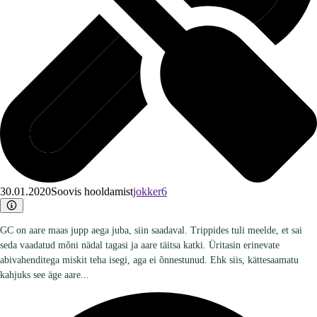
30.01.2020
Soovis hooldamist
jokker6
GC on aare maas jupp aega juba, siin saadaval. Trippides tuli meelde, et sai
seda vaadatud mõni nädal tagasi ja aare täitsa katki. Üritasin erinevate
abivahenditega miskit teha isegi, aga ei õnnestunud. Ehk siis, kättesaamatu
kahjuks see äge aare...