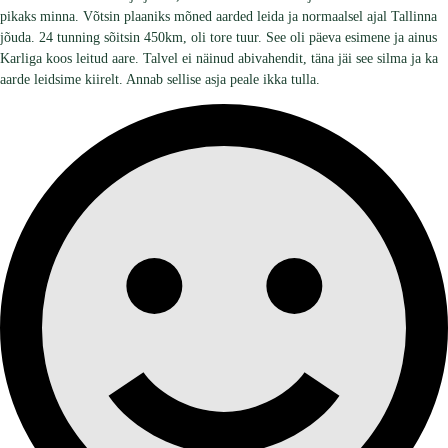
pikaks minna. Võtsin plaaniks mõned aarded leida ja normaalsel ajal Tallinna
jõuda. 24 tunning sõitsin 450km, oli tore tuur. See oli päeva esimene ja ainus
Karliga koos leitud aare. Talvel ei näinud abivahendit, täna jäi see silma ja ka
aarde leidsime kiirelt. Annab sellise asja peale ikka tulla.