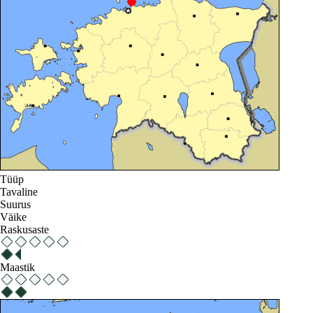
Tüüp
Tavaline
Suurus
Väike
Raskusaste
Maastik