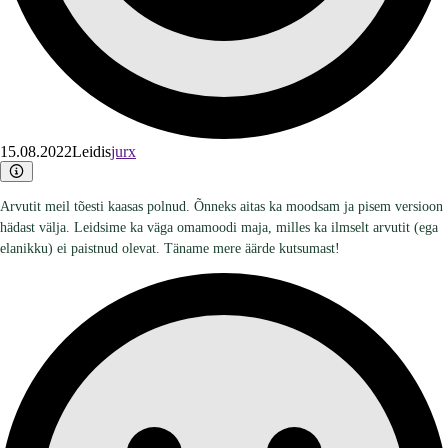
15.08.2022
Leidis
jurx
Arvutit meil tõesti kaasas polnud. Õnneks aitas ka moodsam ja pisem versioon
hädast välja. Leidsime ka väga omamoodi maja, milles ka ilmselt arvutit (ega
elanikku) ei paistnud olevat. Täname mere äärde kutsumast!