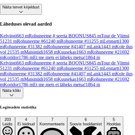
Näita tervet kirjeldust
Läheduses olevad aarded
Kelvingi
663
m
Rohuneeme # seeria BOONUS
845
m
Tour de Viimsi
5
1231
m
Rohuneeme #6
1240
m
Rohuneeme #1
1255
m
Lennarti
1300
m
Rohuneeme #3
1382
m
Rohuneeme #4
1407
m
Laisk
1443
m
Kole ilus
vol 2
1535
m
Maisiniidi
1658
m
Kuusekas
1663
m
Rohuneeme #2
1692
m
Koridor
1786
m
Et me mets ei läheks metsa!
1864
m
Kelvingi
663
m
Rohuneeme # seeria BOONUS
845
m
Tour de Viimsi
5
1231
m
Rohuneeme #6
1240
m
Rohuneeme #1
1255
m
Lennarti
1300
m
Rohuneeme #3
1382
m
Rohuneeme #4
1407
m
Laisk
1443
m
Kole ilus
vol 2
1535
m
Maisiniidi
1658
m
Kuusekas
1663
m
Rohuneeme #2
1692
m
Koridor
1786
m
Et me mets ei läheks metsa!
1864
m
Näita kõiki
Logiteadete statistika
203
4
7
6
5
Leidis
Ei leidnud
Kommenteeris
Soovis hooldamist
Hooldas