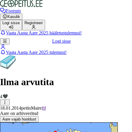
Foorum
Kasulik
Logi sisse
Registreeri
Vaata Aasta Aare 2025 hääletustulemusi!
Logi sisse
Vaata Aasta Aare 2025 tulemusi!
Ilma arvutita
4
18.01.2014
peitis
Maire
ftf
Aare on arhiveeritud
Aare vajab hooldust