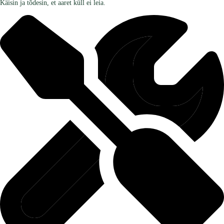
Käisin ja tõdesin, et aaret küll ei leia.