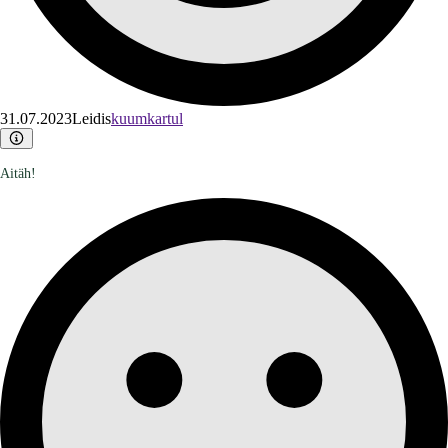
31.07.2023
Leidis
kuumkartul
Aitäh!