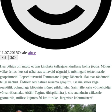
11.07.2015
Osales
airce
3
Hea põhjus oli antud, et taas kindlaks kellaajaks kindlasse kohta jõuda. Mõnus
väike üritus, kus sai näha taas tuttavaid nägusid ja mõningaid teiste maade
geopeitureid. Lapsed tutvusid Tammsaare kujuga lähemalt. Sai taas rändureid
hulgi nähtud. Üldiselt aeti natuke niisama geojuttu. Ise ma selles väga
osavõtlik polnud aga klõpsisin mõned pildid teha. Sain jälle kahe võtmehoidja
võrra rikkamaks. Aitäh! Tegime ühispildi ära ja siis suundusin väikesele
geotuurile, millest kujunes 56 km tiiruke. Järgmiste kohtumisteni!