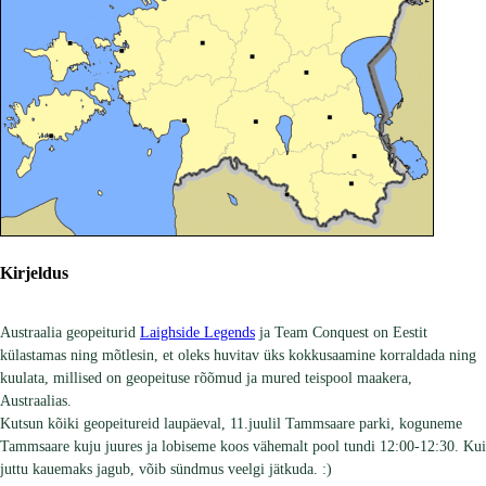
Kirjeldus
Austraalia geopeiturid
Laighside Legends
ja Team Conquest on Eestit
külastamas ning mõtlesin, et oleks huvitav üks kokkusaamine korraldada ning
kuulata, millised on geopeituse rõõmud ja mured teispool maakera,
Austraalias.
Kutsun kõiki geopeitureid laupäeval, 11.juulil Tammsaare parki, koguneme
Tammsaare kuju juures ja lobiseme koos vähemalt pool tundi 12:00-12:30. Kui
juttu kauemaks jagub, võib sündmus veelgi jätkuda. :)