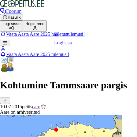
Foorum
Kasulik
Logi sisse
Registreeri
Vaata Aasta Aare 2025 hääletustulemusi!
Logi sisse
Vaata Aasta Aare 2025 tulemusi!
Kohtumine Tammsaare pargis
10.07.2015
peitis
caro
Aare on arhiveeritud