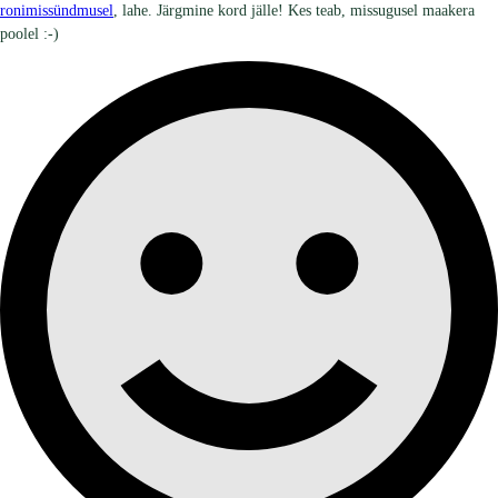
ronimissündmusel
, lahe. Järgmine kord jälle! Kes teab, missugusel maakera
poolel :-)