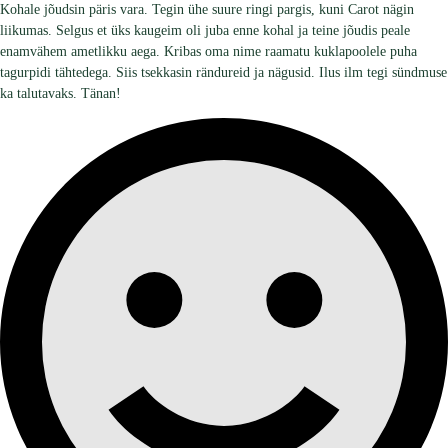
Kohale jõudsin päris vara. Tegin ühe suure ringi pargis, kuni Carot nägin
liikumas. Selgus et üks kaugeim oli juba enne kohal ja teine jõudis peale
enamvähem ametlikku aega. Kribas oma nime raamatu kuklapoolele puha
tagurpidi tähtedega. Siis tsekkasin rändureid ja nägusid. Ilus ilm tegi sündmuse
ka talutavaks. Tänan!