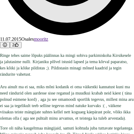
11.07.2015
Osales
mooritz
2
Ringe tehes saime lõpuks päälinnas ka mingi sobiva parkimiskoha Kirsikesele
ja jalutasime nulli. Kirjaniku põlvel istusid lapsed ja tema kõrval paparatso,
kes kõiki ja kõike pildistas ;). Pildistasin minagi mõned kaadrid ja tegin
rändurite vahetust.
Aru ainult ma ei saa, miks mõni kodanik ei oma väikestki kannatust kuni ma
need rändurid olen aardesse sisse reganud ja muudkui krabab neid käest ( täna
polnud esimene kord) , aga ju see omamoodi sportlik tegevus, millest mina aru
ei saa ja tegelikult teeb selline tegevus mind natuke kurvaks :( , väikene
viisakus teiste mängijate suhtes kellel nett koguaeg käepärast pole, võiks ikka
olemas olla ( aga see puhtalt minu arvamus, et teistega ka tuleb arvestada).
Tore oli näha kaugeltmaa mängijaid, samuti kohtuda juba tuttavate tegelastega.