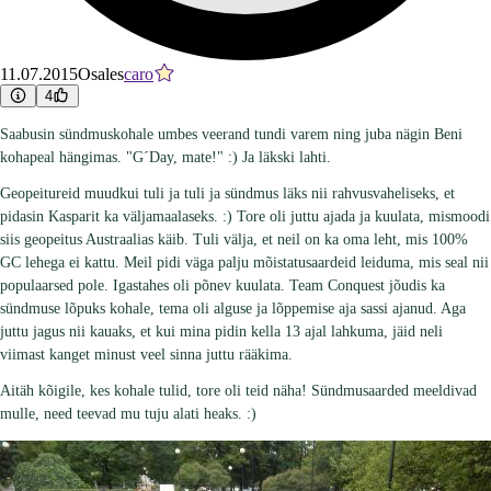
11.07.2015
Osales
caro
4
Saabusin sündmuskohale umbes veerand tundi varem ning juba nägin Beni
kohapeal hängimas. "G´Day, mate!" :) Ja läkski lahti.
Geopeitureid muudkui tuli ja tuli ja sündmus läks nii rahvusvaheliseks, et
pidasin Kasparit ka väljamaalaseks. :) Tore oli juttu ajada ja kuulata, mismoodi
siis geopeitus Austraalias käib. Tuli välja, et neil on ka oma leht, mis 100%
GC lehega ei kattu. Meil pidi väga palju mõistatusaardeid leiduma, mis seal nii
populaarsed pole. Igastahes oli põnev kuulata. Team Conquest jõudis ka
sündmuse lõpuks kohale, tema oli alguse ja lõppemise aja sassi ajanud. Aga
juttu jagus nii kauaks, et kui mina pidin kella 13 ajal lahkuma, jäid neli
viimast kanget minust veel sinna juttu rääkima.
Aitäh kõigile, kes kohale tulid, tore oli teid näha! Sündmusaarded meeldivad
mulle, need teevad mu tuju alati heaks. :)