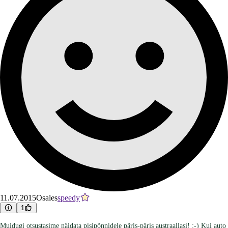
11.07.2015
Osales
speedy
1
Muidugi otsustasime näidata pisipõnnidele päris-päris austraallasi! :-) Kui auto