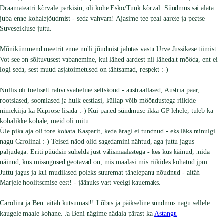
Draamateatri kõrvale parkisin, oli kohe Esko/Tunk kõrval. Sündmus sai alata
juba enne kohalejõudmist - seda vahvam! Ajasime tee peal aarete ja peatse
Suveseikluse juttu.
Mõnikümmend meetrit enne nulli jõudmist jalutas vastu Urve Jussikese tiimist.
Vot see on sõltuvusest vabanemine, kui lähed aardest nii lähedalt mööda, ent ei
logi seda, sest muud asjatoimetused on tähtsamad, respekt :-)
Nullis oli tõeliselt rahvusvaheline seltskond - austraallased, Austria paar,
rootslased, soomlased ja hulk eestlasi, küllap võib mööndustega riikide
nimekirja ka Küprose lisada :-) Kui paned sündmuse ikka GP lehele, tuleb ka
kohalikke kohale, meid oli mitu.
Üle pika aja oli tore kohata Kasparit, keda äragi ei tundnud - eks läks minulgi
nagu Carolinal :-) Teised näod olid sagedamini nähtud, aga juttu jagus
paljudega. Eriti püüdsin suhelda just välismaalastega - kes kus käinud, mida
näinud, kus missugused geotavad on, mis maalasi mis riikides kohatud jpm.
Juttu jagus ja kui mudilased poleks suuremat tähelepanu nõudnud - aitäh
Marjele hoolitsemise eest! - jäänuks vast veelgi kauemaks.
Carolina ja Ben, aitäh kutsumast!! Lõbus ja päikseline sündmus nagu sellele
kaugele maale kohane. Ja Beni nägime nädala pärast ka
Astangu