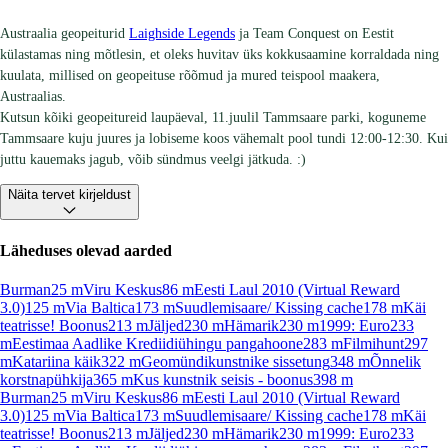
Austraalia geopeiturid
Laighside Legends
ja Team Conquest on Eestit
külastamas ning mõtlesin, et oleks huvitav üks kokkusaamine korraldada ning
kuulata, millised on geopeituse rõõmud ja mured teispool maakera,
Austraalias.
Kutsun kõiki geopeitureid laupäeval, 11.juulil Tammsaare parki, koguneme
Tammsaare kuju juures ja lobiseme koos vähemalt pool tundi 12:00-12:30. Kui
juttu kauemaks jagub, võib sündmus veelgi jätkuda. :)
Näita tervet kirjeldust
Läheduses olevad aarded
Burman
25
m
Viru Keskus
86
m
Eesti Laul 2010 (Virtual Reward
3.0)
125
m
Via Baltica
173
m
Suudlemisaare/ Kissing cache
178
m
Käi
teatrisse! Boonus
213
m
Jäljed
230
m
Hämarik
230
m
1999: Euro
233
m
Eestimaa Aadlike Krediidiühingu pangahoone
283
m
Filmihunt
297
m
Katariina käik
322
m
Geomündikunstnike sissetung
348
m
Õnnelik
korstnapühkija
365
m
Kus kunstnik seisis - boonus
398
m
Burman
25
m
Viru Keskus
86
m
Eesti Laul 2010 (Virtual Reward
3.0)
125
m
Via Baltica
173
m
Suudlemisaare/ Kissing cache
178
m
Käi
teatrisse! Boonus
213
m
Jäljed
230
m
Hämarik
230
m
1999: Euro
233