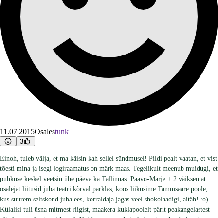
11.07.2015
Osales
tunk
3
Einoh, tuleb välja, et ma käisin kah sellel sündmusel! Pildi pealt vaatan, et vist
tõesti mina ja isegi logiraamatus on märk maas. Tegelikult meenub muidugi, et
puhkuse keskel veetsin ühe päeva ka Tallinnas. Paavo-Marje + 2 väiksemat
osalejat liitusid juba teatri kõrval parklas, koos liikusime Tammsaare poole,
kus suurem seltskond juba ees, korraldaja jagas veel shokolaadigi, aitäh! :o)
Külalisi tuli üsna mitmest riigist, maakera kuklapoolelt pärit peakangelastest