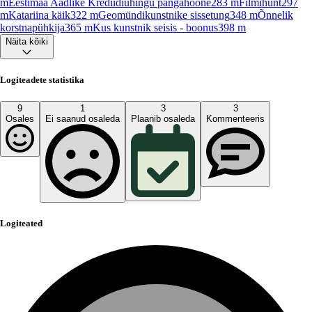
m
Eestimaa Aadlike Krediidiühingu pangahoone
283
m
Filmihunt
297
m
Katariina käik
322
m
Geomündikunstnike sissetung
348
m
Õnnelik
korstnapühkija
365
m
Kus kunstnik seisis - boonus
398
m
Näita kõiki
Logiteadete statistika
9
1
3
3
Osales
Ei saanud osaleda
Plaanib osaleda
Kommenteeris
Logiteated