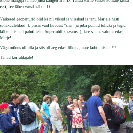
Mõne mängija tunneb juba kaugelt ära :D. Tänud Airile väikse kotitäie kiusu
eest, see läheb varsti käiku :D.
Väikesed geopeiturid olid ka nii viksid ja viisakad ja tänu Marjele hästi
sõnakuulelikud ;), piisas vaid hüüdest "siia " ja juba põnnid tulidki ja tegid
kõike mis neil paluti teha. Supertubli kasvatus :), lase samas vaimus edasi
Marje!
Väga mõnus oli olla ja siis oli aeg edasi liikuda, uute kohtumisteni!!!
Tänud korraldajale!