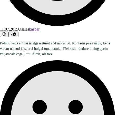
11.07.2015
Osales
kaspar
2
Polnud väga ammu ühelgi üritusel end näidanud. Kohtasin paari nägu, keda
varem näinud ja suurel hulgal tundmatuid. Tšekkisin rändureid ning ajasin
väljamaalastega juttu. Aitäh, oli tore.