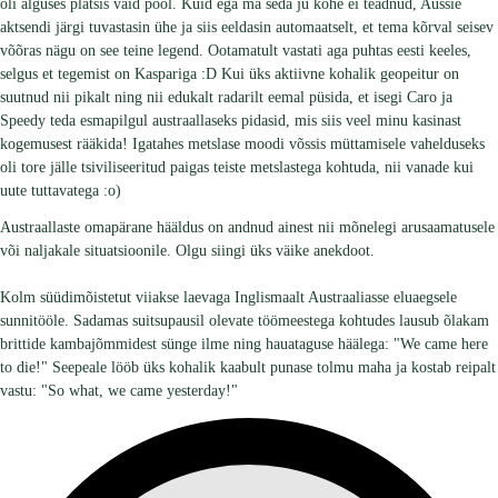
oli alguses platsis vaid pool. Kuid ega ma seda ju kohe ei teadnud, Aussie
aktsendi järgi tuvastasin ühe ja siis eeldasin automaatselt, et tema kõrval seisev
võõras nägu on see teine legend. Ootamatult vastati aga puhtas eesti keeles,
selgus et tegemist on Kaspariga :D Kui üks aktiivne kohalik geopeitur on
suutnud nii pikalt ning nii edukalt radarilt eemal püsida, et isegi Caro ja
Speedy teda esmapilgul austraallaseks pidasid, mis siis veel minu kasinast
kogemusest rääkida! Igatahes metslase moodi võssis müttamisele vahelduseks
oli tore jälle tsiviliseeritud paigas teiste metslastega kohtuda, nii vanade kui
uute tuttavatega :o)
Austraallaste omapärane hääldus on andnud ainest nii mõnelegi arusaamatusele
või naljakale situatsioonile. Olgu siingi üks väike anekdoot.
Kolm süüdimõistetut viiakse laevaga Inglismaalt Austraaliasse eluaegsele
sunnitööle. Sadamas suitsupausil olevate töömeestega kohtudes lausub õlakam
brittide kambajõmmidest sünge ilme ning hauataguse häälega: "We came here
to die!" Seepeale lööb üks kohalik kaabult punase tolmu maha ja kostab reipalt
vastu: "So what, we came yesterday!"