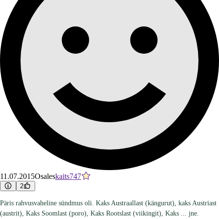
11.07.2015
Osales
kaits747
2
Päris rahvusvaheline sündmus oli. Kaks Austraallast (kängurut), kaks Austriast
(austrit), Kaks Soomlast (poro), Kaks Rootslast (viikingit), Kaks ... jne.