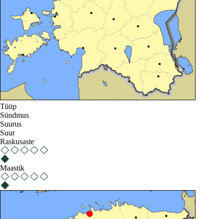
Tüüp
Sündmus
Suurus
Suur
Raskusaste
Maastik