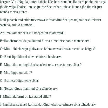
hargnes Viru-Nigula juures kaheks.Üks haru suundus Rakvere poole,teine aga
jõudis välja Toolse linnuse juurde.See teeharu ületas Kunda jõe ilmselt just
Kunda mõisa juures.
Null juhatab teid silda tutvustava infotahvlini.Sealt,enamjaolt eesti tekstist
saate vajalikud numbrid.
A=Ilma komakohata,kui kõrged on talafermid?
B=Raudbetoonsilda pakkunud Firma nime teise poole tähtede arv.
C=Mitu lõhkelaengu plahvatuse kohta avastati restaureerimise käigus?
D=Eesti lipu kõrval oleva ehitise tähtede arv.
E=Mitu tähte on ingliskeelse teksti teise rea esimeses sõnas?
F=Mitu lippu on sildil?
G=Esimese lõigu teine sõna.
H=Teises lõigus mainitud sõja tähtede arv.
I=Mitut talafermi on kasutatud sillal?
J=Ingliskeelse teksti kolmanda lõigu,teise rea,esimese sõna tähtede arv.