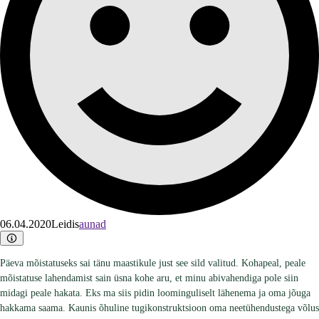
06.04.2020
Leidis
aunad
Päeva mõistatuseks sai tänu maastikule just see sild valitud. Kohapeal, peale
mõistatuse lahendamist sain üsna kohe aru, et minu abivahendiga pole siin
midagi peale hakata. Eks ma siis pidin loominguliselt lähenema ja oma jõuga
hakkama saama. Kaunis õhuline tugikonstruktsioon oma neetühendustega võlus