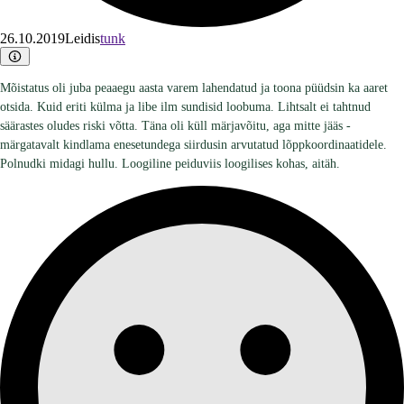
26.10.2019
Leidis
tunk
Mõistatus oli juba peaaegu aasta varem lahendatud ja toona püüdsin ka aaret
otsida. Kuid eriti külma ja libe ilm sundisid loobuma. Lihtsalt ei tahtnud
säärastes oludes riski võtta. Täna oli küll märjavõitu, aga mitte jääs -
märgatavalt kindlama enesetundega siirdusin arvutatud lõppkoordinaatidele.
Polnudki midagi hullu. Loogiline peiduviis loogilises kohas, aitäh.