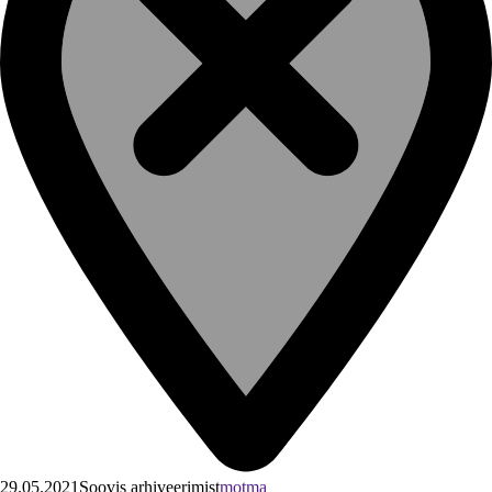
29.05.2021
Soovis arhiveerimist
motma