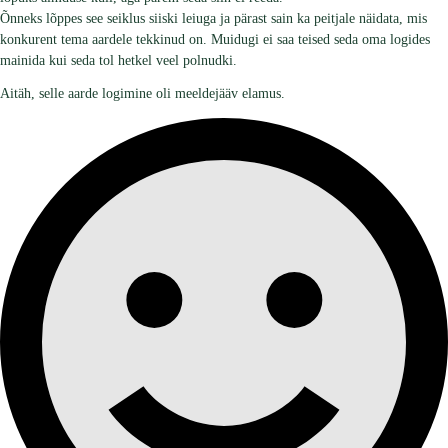
Õnneks lõppes see seiklus siiski leiuga ja pärast sain ka peitjale näidata, mis
konkurent tema aardele tekkinud on. Muidugi ei saa teised seda oma logides
mainida kui seda tol hetkel veel polnudki.
Aitäh, selle aarde logimine oli meeldejääv elamus.