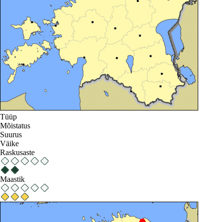
Tüüp
Mõistatus
Suurus
Väike
Raskusaste
Maastik