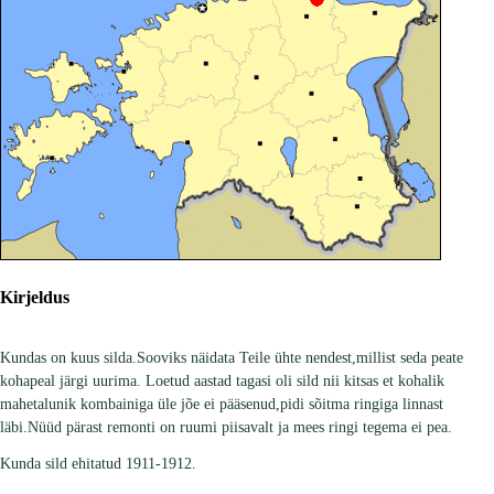
Kirjeldus
Kundas on kuus silda.Sooviks näidata Teile ühte nendest,millist seda peate
kohapeal järgi uurima. Loetud aastad tagasi oli sild nii kitsas et kohalik
mahetalunik kombainiga üle jõe ei pääsenud,pidi sõitma ringiga linnast
läbi.Nüüd pärast remonti on ruumi piisavalt ja mees ringi tegema ei pea.
Kunda sild ehitatud 1911-1912.