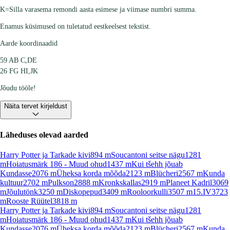
K=Silla varasema remondi aasta esimese ja viimase numbri summa.
Enamus küsimused on tuletatud eestkeelsest tekstist.
Aarde koordinaadid
59 AB C,DE
26 FG HI,JK
Jõudu tööle!
Näita tervet kirjeldust
Läheduses olevad aarded
Harry Potter ja Tarkade kivi
894
m
Soucantoni seitse nägu
1281
m
Hoiatusmärk 186 - Muud ohud
1437
m
Kui tšehh jõuab
Kundasse
2076
m
Üheksa korda mõõda
2123
m
Blücheri
2567
m
Kunda
kultuur
2702
m
Pulkson
2888
m
Kronkskallas
2919
m
Planeet Kadril
3069
m
Jõulutönk
3250
m
Diskopepud
3409
m
Rooloorkulli
3507
m
15.IV
3723
m
Rooste Rüütel
3818
m
Harry Potter ja Tarkade kivi
894
m
Soucantoni seitse nägu
1281
m
Hoiatusmärk 186 - Muud ohud
1437
m
Kui tšehh jõuab
Kundasse
2076
m
Üheksa korda mõõda
2123
m
Blücheri
2567
m
Kunda