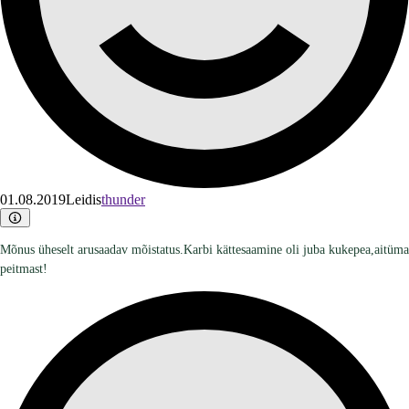
01.08.2019
Leidis
thunder
Mõnus üheselt arusaadav mõistatus.Karbi kättesaamine oli juba kukepea,aitüma
peitmast!