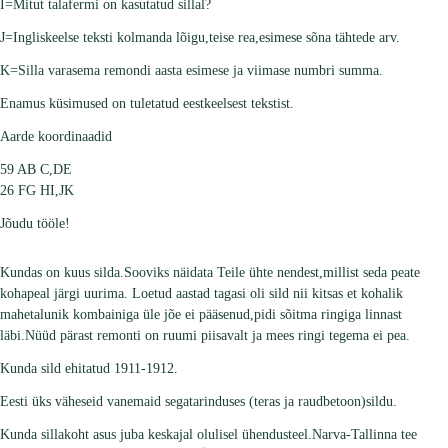
I=Mitut talafermi on kasutatud sillal?
J=Ingliskeelse teksti kolmanda lõigu,teise rea,esimese sõna tähtede arv.
K=Silla varasema remondi aasta esimese ja viimase numbri summa.
Enamus küsimused on tuletatud eestkeelsest tekstist.
Aarde koordinaadid
59 AB C,DE
26 FG HI,JK
Jõudu tööle!
Kundas on kuus silda.Sooviks näidata Teile ühte nendest,millist seda peate
kohapeal järgi uurima. Loetud aastad tagasi oli sild nii kitsas et kohalik
mahetalunik kombainiga üle jõe ei pääsenud,pidi sõitma ringiga linnast
läbi.Nüüd pärast remonti on ruumi piisavalt ja mees ringi tegema ei pea.
Kunda sild ehitatud 1911-1912.
Eesti üks väheseid vanemaid segatarinduses (teras ja raudbetoon)sildu.
Kunda sillakoht asus juba keskajal olulisel ühendusteel.Narva-Tallinna tee