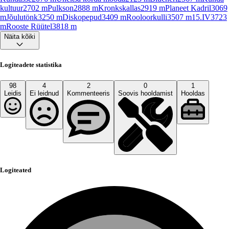
kultuur
2702
m
Pulkson
2888
m
Kronkskallas
2919
m
Planeet Kadril
3069
m
Jõulutönk
3250
m
Diskopepud
3409
m
Rooloorkulli
3507
m
15.IV
3723
m
Rooste Rüütel
3818
m
Näita kõiki
Logiteadete statistika
98
4
2
0
1
Leidis
Ei leidnud
Kommenteeris
Soovis hooldamist
Hooldas
Logiteated