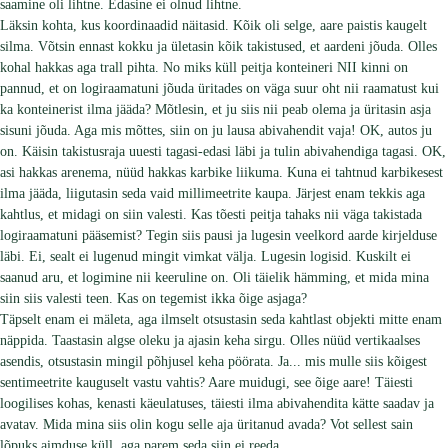
saamine oli lihtne. Edasine ei olnud lihtne.
Läksin kohta, kus koordinaadid näitasid. Kõik oli selge, aare paistis kaugelt
silma. Võtsin ennast kokku ja ületasin kõik takistused, et aardeni jõuda. Olles
kohal hakkas aga trall pihta. No miks küll peitja konteineri NII kinni on
pannud, et on logiraamatuni jõuda üritades on väga suur oht nii raamatust kui
ka konteinerist ilma jääda? Mõtlesin, et ju siis nii peab olema ja üritasin asja
sisuni jõuda. Aga mis mõttes, siin on ju lausa abivahendit vaja! OK, autos ju
on. Käisin takistusraja uuesti tagasi-edasi läbi ja tulin abivahendiga tagasi. OK,
asi hakkas arenema, nüüd hakkas karbike liikuma. Kuna ei tahtnud karbikesest
ilma jääda, liigutasin seda vaid millimeetrite kaupa. Järjest enam tekkis aga
kahtlus, et midagi on siin valesti. Kas tõesti peitja tahaks nii väga takistada
logiraamatuni pääsemist? Tegin siis pausi ja lugesin veelkord aarde kirjelduse
läbi. Ei, sealt ei lugenud mingit vimkat välja. Lugesin logisid. Kuskilt ei
saanud aru, et logimine nii keeruline on. Oli täielik hämming, et mida mina
siin siis valesti teen. Kas on tegemist ikka õige asjaga?
Täpselt enam ei mäleta, aga ilmselt otsustasin seda kahtlast objekti mitte enam
näppida. Taastasin algse oleku ja ajasin keha sirgu. Olles nüüd vertikaalses
asendis, otsustasin mingil põhjusel keha pöörata. Ja... mis mulle siis kõigest
sentimeetrite kauguselt vastu vahtis? Aare muidugi, see õige aare! Täiesti
loogilises kohas, kenasti käeulatuses, täiesti ilma abivahendita kätte saadav ja
avatav. Mida mina siis olin kogu selle aja üritanud avada? Vot sellest sain
lõpuks aimduse küll, aga parem seda siin ei reeda.