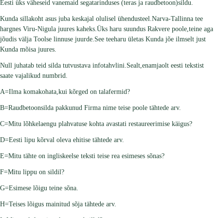
Eesti üks väheseid vanemaid segatarinduses (teras ja raudbetoon)sildu.
Kunda sillakoht asus juba keskajal olulisel ühendusteel.Narva-Tallinna tee
hargnes Viru-Nigula juures kaheks.Üks haru suundus Rakvere poole,teine aga
jõudis välja Toolse linnuse juurde.See teeharu ületas Kunda jõe ilmselt just
Kunda mõisa juures.
Null juhatab teid silda tutvustava infotahvlini.Sealt,enamjaolt eesti tekstist
saate vajalikud numbrid.
A=Ilma komakohata,kui kõrged on talafermid?
B=Raudbetoonsilda pakkunud Firma nime teise poole tähtede arv.
C=Mitu lõhkelaengu plahvatuse kohta avastati restaureerimise käigus?
D=Eesti lipu kõrval oleva ehitise tähtede arv.
E=Mitu tähte on ingliskeelse teksti teise rea esimeses sõnas?
F=Mitu lippu on sildil?
G=Esimese lõigu teine sõna.
H=Teises lõigus mainitud sõja tähtede arv.