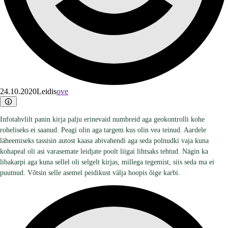
24.10.2020
Leidis
ove
Infotahvlilt panin kirja palju erinevaid numbreid aga geokontrolli kohe
roheliseks ei saanud. Peagi olin aga targem kus olin vea teinud. Aardele
läheemiseks tassisin autost kaasa abivahendi aga seda polnudki vaja kuna
kohapeal oli asi varasemate leidjate poolt liigai lihtsaks tehtud. Nägin ka
libakarpi aga kuna sellel oli selgelt kirjas, millega tegemist, siis seda ma ei
puutnud. Võtsin selle asemel peidikust välja hoopis õige karbi.