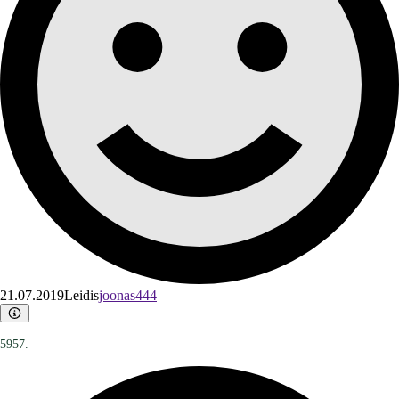
21.07.2019
Leidis
joonas444
5957.