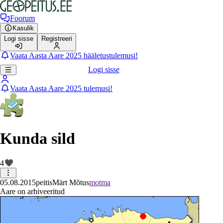
Foorum
Kasulik
Logi sisse
Registreeri
Vaata Aasta Aare 2025 hääletustulemusi!
Logi sisse
Vaata Aasta Aare 2025 tulemusi!
Kunda sild
4
05.08.2015
peitis
Märt Mõtus
motma
Aare on arhiveeritud