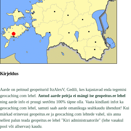
Kirjeldus
Aarde on peitnud geopeiturid ItzAlexV, Gedili, kes kajastavad enda tegemisi
geocaching.com lehel.
Antud aarde peitja ei mängi ise geopeitus.ee lehel
ning aarde info ei pruugi seetõttu 100% täpne olla. Vaata kindlasti infot ka
geocaching.com lehel, samuti saab aarde omanikuga sealtkaudu ühendust! Kui
märkad erinevusi geopeitus.ee ja geocaching.com lehtede vahel, siis anna
sellest palun teada geopeitus.ee lehel "Kiri administraatorile" (lehe vasakul
pool või allservas) kaudu.