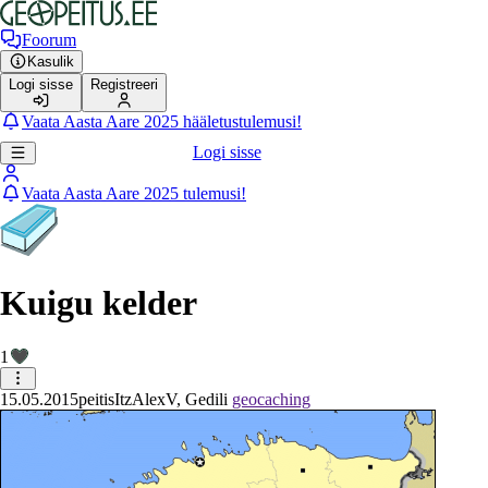
Foorum
Kasulik
Logi sisse
Registreeri
Vaata Aasta Aare 2025 hääletustulemusi!
Logi sisse
Vaata Aasta Aare 2025 tulemusi!
Kuigu kelder
1
15.05.2015
peitis
ItzAlexV, Gedili
geocaching