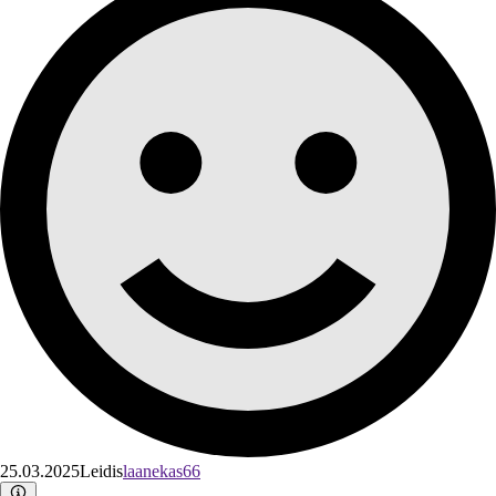
25.03.2025
Leidis
laanekas66