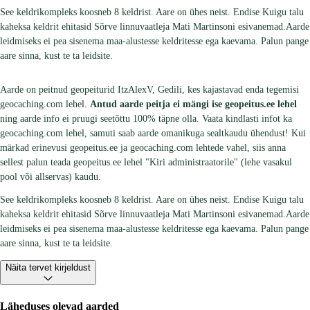
See keldrikompleks koosneb 8 keldrist. Aare on ühes neist. Endise Kuigu talu
kaheksa keldrit ehitasid Sõrve linnuvaatleja Mati Martinsoni esivanemad.Aarde
leidmiseks ei pea sisenema maa-alustesse keldritesse ega kaevama. Palun pange
aare sinna, kust te ta leidsite.
Aarde on peitnud geopeiturid ItzAlexV, Gedili, kes kajastavad enda tegemisi
geocaching.com lehel.
Antud aarde peitja ei mängi ise geopeitus.ee lehel
ning aarde info ei pruugi seetõttu 100% täpne olla. Vaata kindlasti infot ka
geocaching.com lehel, samuti saab aarde omanikuga sealtkaudu ühendust! Kui
märkad erinevusi geopeitus.ee ja geocaching.com lehtede vahel, siis anna
sellest palun teada geopeitus.ee lehel "Kiri administraatorile" (lehe vasakul
pool või allservas) kaudu.
See keldrikompleks koosneb 8 keldrist. Aare on ühes neist. Endise Kuigu talu
kaheksa keldrit ehitasid Sõrve linnuvaatleja Mati Martinsoni esivanemad.Aarde
leidmiseks ei pea sisenema maa-alustesse keldritesse ega kaevama. Palun pange
aare sinna, kust te ta leidsite.
Näita tervet kirjeldust
Läheduses olevad aarded