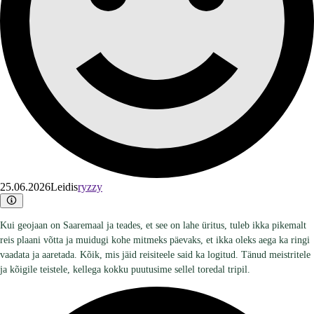
25.06.2026
Leidis
ryzzy
Kui geojaan on Saaremaal ja teades, et see on lahe üritus, tuleb ikka pikemalt
reis plaani võtta ja muidugi kohe mitmeks päevaks, et ikka oleks aega ka ringi
vaadata ja aaretada. Kõik, mis jäid reisiteele said ka logitud. Tänud meistritele
ja kõigile teistele, kellega kokku puutusime sellel toredal tripil.