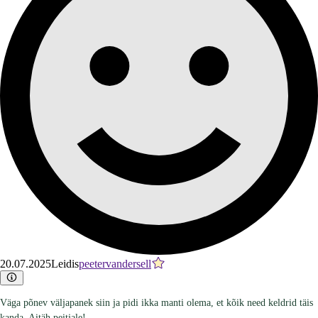
20.07.2025
Leidis
peetervandersell
Väga põnev väljapanek siin ja pidi ikka manti olema, et kõik need keldrid täis
kanda. Aitäh peitjale!