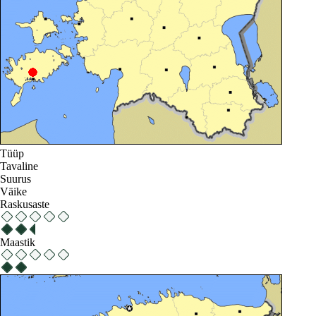
Tüüp
Tavaline
Suurus
Väike
Raskusaste
Maastik