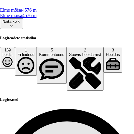
Elme mõisa
4576
m
Elme mõisa
4576
m
Näita kõiki
Logiteadete statistika
169
1
5
2
3
Leidis
Ei leidnud
Kommenteeris
Soovis hooldamist
Hooldas
Logiteated