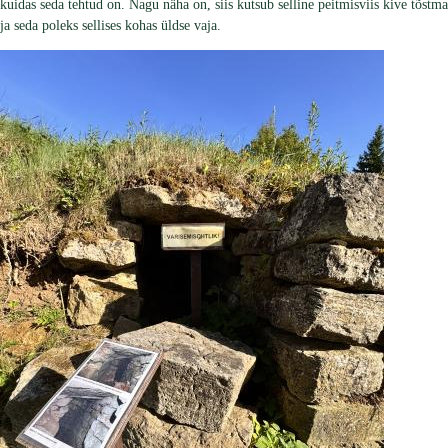
kuidas seda tehtud on. Nagu näha on, siis kutsub selline peitmisviis kive tõstma
ja seda poleks sellises kohas üldse vaja.