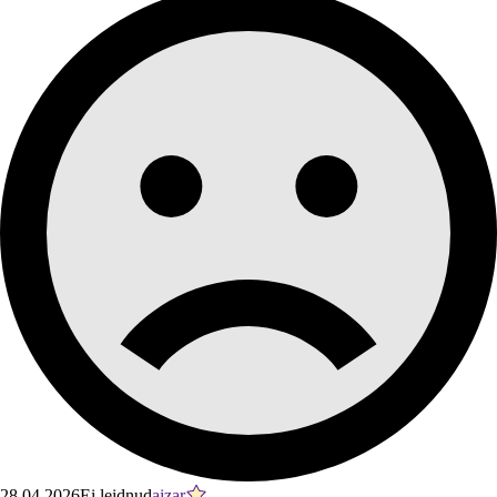
28.04.2026
Ei leidnud
aizar