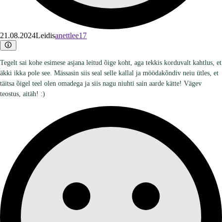
21.08.2024
Leidis
anettlee17
Tegelt sai kohe esimese asjana leitud õige koht, aga tekkis korduvalt kahtlus, et
äkki ikka pole see. Mässasin siis seal selle kallal ja möödakõndiv neiu ütles, et
täitsa õigel teel olen omadega ja siis nagu niuhti sain aarde kätte! Vägev
teostus, aitäh! :)