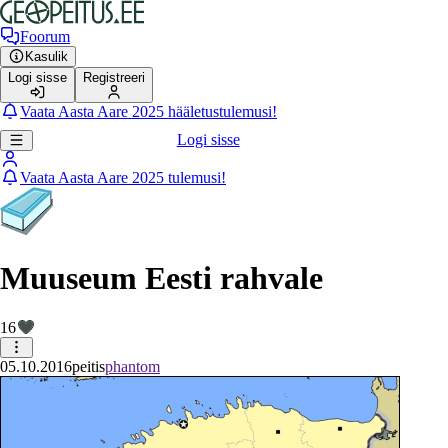
Foorum
Kasulik
Logi sisse
Registreeri
Vaata Aasta Aare 2025 hääletustulemusi!
Logi sisse
Vaata Aasta Aare 2025 tulemusi!
Muuseum Eesti rahvale
16
05.10.2016
peitis
phantom