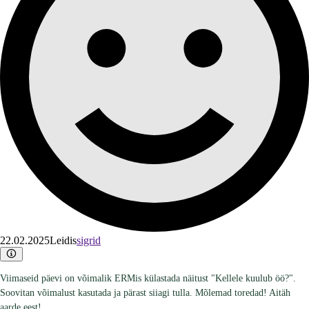
22.02.2025
Leidis
sigrid
Viimaseid päevi on võimalik ERMis külastada näitust "Kellele kuulub öö?".
Soovitan võimalust kasutada ja pärast siiagi tulla. Mõlemad toredad! Aitäh
aarde eest!