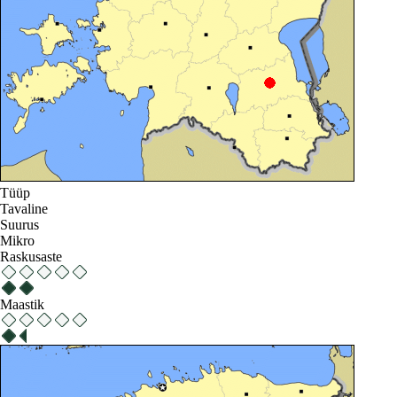
Tüüp
Tavaline
Suurus
Mikro
Raskusaste
Maastik