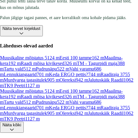
Sel puhul tehti lausa terve tänav korda. Muuseumi kõrval on ka kenad teed,
kus on mõnus jalutada.
Palun jälgige tagasi pannes, et aare korralikult oma kohale pidama jääks.
Näita tervet kirjeldust
Läheduses olevad aarded
Muusikaline mõistatus 5
124
m
Eesti 100 tamme
162
m
Maailma-
kera
192
m
Raadi mõisa kivikesed
326
m
TM - Tagurpidi maja
388
m
Tartu vald
512
m
Pudrunäpu
522
m
Vahi varamu
686
m
Lennukiangaarid
701
m
Keda ERGO pettis?
744
m
Raadiraja 3
755
m
Murdvarga tagasitulek
905
m
Olereksi
942
m
Jalutuskäik Raadil
1062
m
TK9 Peetri
1127
m
Muusikaline mõistatus 5
124
m
Eesti 100 tamme
162
m
Maailma-
kera
192
m
Raadi mõisa kivikesed
326
m
TM - Tagurpidi maja
388
m
Tartu vald
512
m
Pudrunäpu
522
m
Vahi varamu
686
m
Lennukiangaarid
701
m
Keda ERGO pettis?
744
m
Raadiraja 3
755
m
Murdvarga tagasitulek
905
m
Olereksi
942
m
Jalutuskäik Raadil
1062
m
TK9 Peetri
1127
m
Näita kõiki