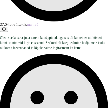
27.04.2025
Leidis
merli95
Oleme seda aaret juba varem ka näppinud, aga siis oli konteiner nii kõvasti
kinni, et nimesid kirja ei saanud. Seekord oli keegi eelmine leidja meie jaoks
olukorda leevendanud ja lõpuks saime logiraamatu ka kätte