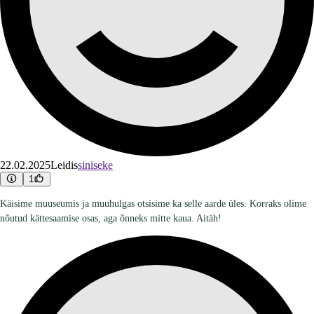
22.02.2025
Leidis
siniseke
1
Käisime muuseumis ja muuhulgas otsisime ka selle aarde üles. Korraks olime
nõutud kättesaamise osas, aga õnneks mitte kaua. Aitäh!