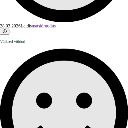
28.03.2026
Leidis
matsidruudus
Väiksed võidud