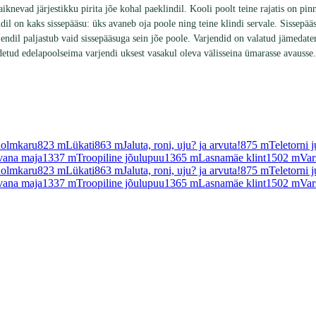
iknevad järjestikku pirita jõe kohal paeklindil. Kooli poolt teine rajatis on p
endil on kaks sissepääsu: üks avaneb oja poole ning teine klindi servale. Sissep
ndil paljastub vaid sissepääsuga sein jõe poole. Varjendid on valatud jämedateral
idetud edelapoolseima varjendi uksest vasakul oleva välisseina ümarasse avausse.
olmkaru
823
m
Lükati
863
m
Jaluta, roni, uju? ja arvuta!
875
m
Teletorni 
vana maja
1337
m
Troopiline jõulupuu
1365
m
Lasnamäe klint
1502
m
Var
olmkaru
823
m
Lükati
863
m
Jaluta, roni, uju? ja arvuta!
875
m
Teletorni 
vana maja
1337
m
Troopiline jõulupuu
1365
m
Lasnamäe klint
1502
m
Var