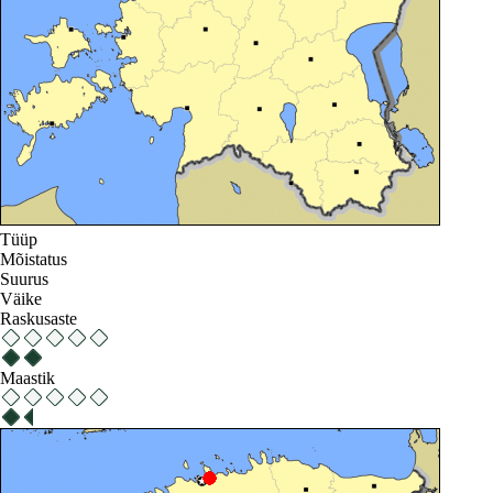
Tüüp
Mõistatus
Suurus
Väike
Raskusaste
Maastik