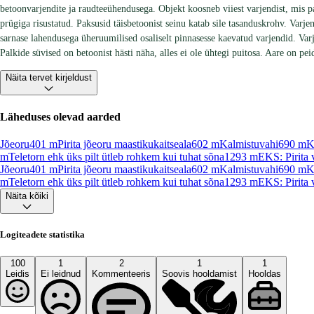
betoonvarjendite ja raudteeühendusega. Objekt koosneb viiest varjendist, mis pa
prügiga risustatud. Paksusid täisbetoonist seinu katab sile tasanduskrohv. Varj
sarnase lahendusega üheruumilised osaliselt pinnasesse kaevatud varjendid. Varje
Palkide süvised on betoonist hästi näha, alles ei ole ühtegi puitosa. Aare on pe
Näita tervet kirjeldust
Läheduses olevad aarded
Jõeoru
401
m
Pirita jõeoru maastikukaitseala
602
m
Kalmistuvahi
690
m
K
m
Teletorn ehk üks pilt ütleb rohkem kui tuhat sõna
1293
m
EKS: Pirita 
Jõeoru
401
m
Pirita jõeoru maastikukaitseala
602
m
Kalmistuvahi
690
m
K
m
Teletorn ehk üks pilt ütleb rohkem kui tuhat sõna
1293
m
EKS: Pirita 
Näita kõiki
Logiteadete statistika
100
1
2
1
1
Leidis
Ei leidnud
Kommenteeris
Soovis hooldamist
Hooldas