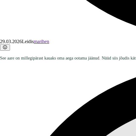
29.03.2026
Leidis
marihen
See aare on millegipärast kauaks oma aega ootama jäänud. Nüüd siis jõudis kät