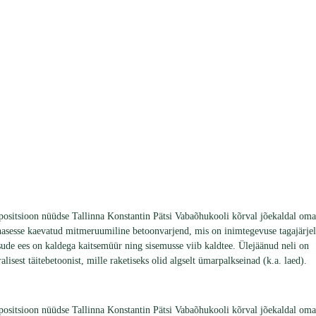
apositsioon nüüdse Tallinna Konstantin Pätsi Vabaõhukooli kõrval jõekaldal oma
innasesse kaevatud mitmeruumiline betoonvarjend, mis on inimtegevuse tagajärjel
ääsude ees on kaldega kaitsemüür ning sisemusse viib kaldtee. Ülejäänud neli on
isest täitebetoonist, mille raketiseks olid algselt ümarpalkseinad (k.a. laed).
apositsioon nüüdse Tallinna Konstantin Pätsi Vabaõhukooli kõrval jõekaldal oma