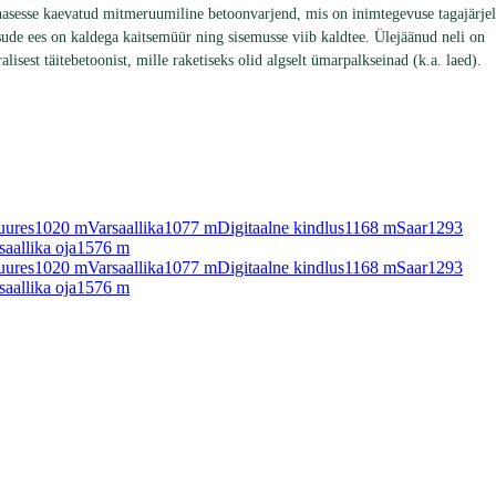
innasesse kaevatud mitmeruumiline betoonvarjend, mis on inimtegevuse tagajärjel
ääsude ees on kaldega kaitsemüür ning sisemusse viib kaldtee. Ülejäänud neli on
isest täitebetoonist, mille raketiseks olid algselt ümarpalkseinad (k.a. laed).
juures
1020
m
Varsaallika
1077
m
Digitaalne kindlus
1168
m
Saar
1293
saallika oja
1576
m
juures
1020
m
Varsaallika
1077
m
Digitaalne kindlus
1168
m
Saar
1293
saallika oja
1576
m