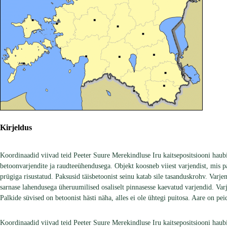
Kirjeldus
Koordinaadid viivad teid Peeter Suure Merekindluse Iru kaitsepositsiooni haubi
betoonvarjendite ja raudteeühendusega. Objekt koosneb viiest varjendist, mis pa
prügiga risustatud. Paksusid täisbetoonist seinu katab sile tasanduskrohv. Varj
sarnase lahendusega üheruumilised osaliselt pinnasesse kaevatud varjendid. Varje
Palkide süvised on betoonist hästi näha, alles ei ole ühtegi puitosa. Aare on pe
Koordinaadid viivad teid Peeter Suure Merekindluse Iru kaitsepositsiooni haubi