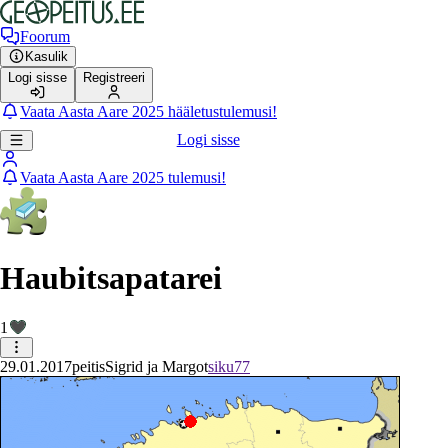
Foorum
Kasulik
Logi sisse
Registreeri
Vaata Aasta Aare 2025 hääletustulemusi!
Logi sisse
Vaata Aasta Aare 2025 tulemusi!
Haubitsapatarei
1
29.01.2017
peitis
Sigrid ja Margot
siku77