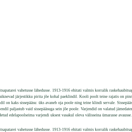
tsapatarei vahetusse lähedusse. 1913-1916 ehitati valmis korralik raskehaubits
iknevad järjestikku pirita jõe kohal paeklindil. Kooli poolt teine rajatis on p
endil on kaks sissepääsu: üks avaneb oja poole ning teine klindi servale. Sissep
ndil paljastub vaid sissepääsuga sein jõe poole. Varjendid on valatud jämedateral
idetud edelapoolseima varjendi uksest vasakul oleva välisseina ümarasse avausse.
tsapatarei vahetusse lähedusse. 1913-1916 ehitati valmis korralik raskehaubits