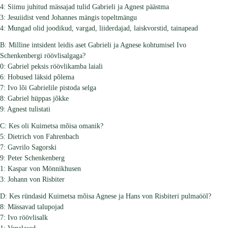
4: Siimu juhitud mässajad tulid Gabrieli ja Agnest päästma
3: Jesuiidist vend Johannes mängis topeltmängu
4: Mungad olid joodikud, vargad, liiderdajad, laiskvorstid, tainapead
B: Milline intsident leidis aset Gabrieli ja Agnese kohtumisel Ivo
Schenkenbergi röövlisalgaga?
0: Gabriel peksis röövlikamba laiali
6: Hobused läksid põlema
7: Ivo lõi Gabrielile pistoda selga
8: Gabriel hüppas jõkke
9: Agnest tulistati
C: Kes oli Kuimetsa mõisa omanik?
5: Dietrich von Fahrenbach
7: Gavrilo Sagorski
9: Peter Schenkenberg
1: Kaspar von Mönnikhusen
3: Johann von Risbiter
D: Kes ründasid Kuimetsa mõisa Agnese ja Hans von Risbiteri pulmaööl?
8: Mässavad talupojad
7: Ivo röövlisalk