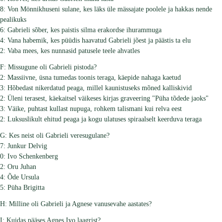
8: Von Mönnikhuseni sulane, kes läks üle mässajate poolele ja hakkas nende
pealikuks
6: Gabrieli sõber, kes paistis silma erakordse ihurammuga
4: Vana habemik, kes püüdis haavatud Gabrieli jõest ja päästis ta elu
2: Vaba mees, kes nunnasid patusele teele ahvatles
F: Missugune oli Gabrieli pistoda?
2: Massiivne, üsna tumedas toonis teraga, käepide nahaga kaetud
3: Hõbedast nikerdatud peaga, millel kaunistuseks mõned kalliskivid
2: Üleni terasest, käekaitsel väikeses kirjas graveering "Püha tõdede jaoks"
3: Väike, puhtast kullast nupuga, rohkem talismani kui relva eest
2: Luksuslikult ehitud peaga ja kogu ulatuses spiraalselt keerduva teraga
G: Kes neist oli Gabrieli veresugulane?
7: Junkur Delvig
0: Ivo Schenkenberg
2: Oru Juhan
4: Õde Ursula
5: Püha Brigitta
H: Milline oli Gabrieli ja Agnese vanusevahe aastates?
I: Kuidas pääses Agnes Ivo laagrist?