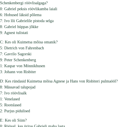
Schenkenbergi röövlisalgaga?
0: Gabriel peksis röövlikamba laiali
6: Hobused läksid põlema
7: Ivo lõi Gabrielile pistoda selga
8: Gabriel hüppas jõkke
9: Agnest tulistati
C: Kes oli Kuimetsa mõisa omanik?
5: Dietrich von Fahrenbach
7: Gavrilo Sagorski
9: Peter Schenkenberg
1: Kaspar von Mönnikhusen
3: Johann von Risbiter
D: Kes ründasid Kuimetsa mõisa Agnese ja Hans von Risbiteri pulmaööl?
8: Mässavad talupojad
7: Ivo röövlisalk
1: Venelased
5: Rootslased
2: Purjus pidulised
E: Kes oli Siim?
0: Röövel, kes üritas Gabrieli maha lasta