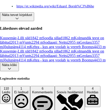
https://et.wikipedia.org/wiki/Eduard_Bornh%C3%B6he
Näita tervet kirjeldust
Läheduses olevad aarded
Kuusemäe-Lilli sild
1842
m
Soodla sillad
1862
m
Kolmandik teest on
läbitud
2013
m
Vunts
2294
m
Sodiaagi: Neitsi
2955
m
Geolass
3357
m
Jõulupärg
4114
m
Kehra - kus aeg voolab ja veereb Boonus
4433
m
Kuusemäe-Lilli sild
1842
m
Soodla sillad
1862
m
Kolmandik teest on
läbitud
2013
m
Vunts
2294
m
Sodiaagi: Neitsi
2955
m
Geolass
3357
m
Jõulupärg
4114
m
Kehra - kus aeg voolab ja veereb Boonus
4433
m
Näita kõiki
Logiteadete statistika
110
1
6
0
4
Leidis
Ei leidnud
Kommenteeris
Soovis hooldamist
Hooldas