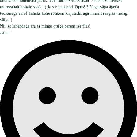
kust kaudu lähenema peaks. Välitööd läksid edukalt, suutsin suhteliselt
murevabalt kohale saada :) Ja siis siuke asi lõpus!!! Väga-väga ägeda
teostusega aare! Tahaks kohe rohkem kirjutada, aga ilmselt räägiks midagi
välja :)
Nii, et lahendage ära ja minge otsige parem ise üles!
Aitäh!