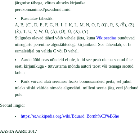
järgmise tähega, võttes aluseks kirjanike
perekonnanimed/pseudonüümid.
Kasutatav tähestik:
A, B, (C), D, E, F, G, H, I, J, K, L, M, N, O, P, (Q), R, S, (Š), (Z),
(Ž), T, U, V, W, Õ, (Ä), (Ö), Ü, (X), (Y).
Sulgudes olevad tähed võib vahele jätta, kuna
Vikipeedias
puuduvad
niisuguste perenime algustähtedega kirjanikud. See tähendab, et B
esmaleidjal on valida C või D vahel.
Aardetüübi osas nõudeid ei ole, kuid see peab olema seotud ühe
eesti kirjanikuga - tutvustama mõnda autori teost või temaga seotud
kohta.
Kõik võivad alati seeriasse lisaks boonusaardeid peita, sel juhul
tuleks siiski vältida nimede algustähti, milleni seeria järg veel jõudnud
pole.
Seotud lingid:
https://et.wikipedia.org/wiki/Eduard_Bornh%C3%B6he
AASTA AARE 2017