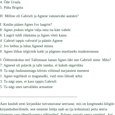
4: Õde Ursula
5: Püha Brigitta
H: Milline oli Gabrieli ja Agnese vanusevahe aastates?
I: Kuidas pääses Agnes Ivo laagrist?
8: Agnes jooksis telgist välja oma isa käte vahele
6: Laagrit tuldi rüüstama ja Agnes võeti kaasa
4: Gabriel tappis valvurid ja päästis Agnese
2: Ivo leebus ja lubas Agnesel minna
0: Agnes lõikas telgiriide katki ja põgenes mustlaseks maskeerununa
J: Ööbimiskohas teel Tallinnasse lausus Agnes läbi une Gabrieli nime. Miks?
7: Agnesel oli palavik ja talle tundus, et kukub sügavikku
9: Ta nägi õudusunenägu kõrtsis viibinud nurjatutest meestest
1: Agnes tegelikult ei maganudki, vaid otsis lihtsalt seltsi
3: Ta nägi unes, et karu tappis Gabrieli
5: Ta nägi unes taevalikku armastust
___________________________________________
Aare kuulub eesti kirjanikke tutvustavasse seeriasse, mis on kingituseks kõigile
kirjandushuvilistele, sest esimene leidja saab au (ja kohustuse) peita seeria
järgmine aare tähestikuseeria põhimõttel. Palume austada seeria reegleid - kui