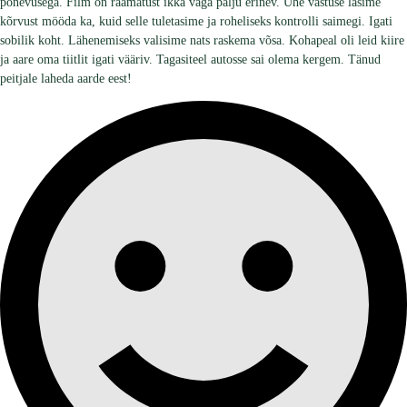
põnevusega. Film on raamatust ikka väga palju erinev. Ühe vastuse lasime
kõrvust mööda ka, kuid selle tuletasime ja roheliseks kontrolli saimegi. Igati
sobilik koht. Lähenemiseks valisime nats raskema võsa. Kohapeal oli leid kiire
ja aare oma tiitlit igati vääriv. Tagasiteel autosse sai olema kergem. Tänud
peitjale laheda aarde eest!