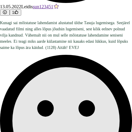
13.05.2022
Leidis
sun123451
1
Kunagi sai mõistatuse lahendamist alustatud üldse Tasuja lugemisega. Seejärel
vaadatud filmi ning alles lõpus jõudsin lugemiseni, sest kõik eelnev polnud
vilja kandnud. Vähemalt nii on mul selle mõistatuse lahendamine seniseni
meeles. Ei teagi miks aarde külastamine nii kauaks edasi lükkus, kuid lõpuks
saime ka lõpus ära käidud. (1128) Aitäh! EVEJ