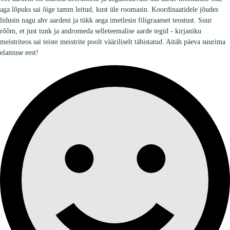
aga lõpuks sai õige tamm leitud, kust üle roomasin. Koordinaatidele jõudes
lidusin nagu ahv aardeni ja tükk aega imetlesin filigraanset teostust. Suur
rõõm, et just tunk ja andromeda selleteemalise aarde tegid - kirjaniku
meistriteos sai teiste meistrite poolt vääriliselt tähistatud. Aitäh päeva suurima
elamuse eest!