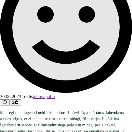
30.06.2023
Leidis
tohuvapohu
1
Ma isegi olen lugenud neid Pirita kloostri päevi. Aga mõstatust lahendama
asudes selgus, et ei mäleta sest raamatust midagi, film varjutab kõik ära.
Igatahes aru saades, et filmiteadmistega pole siin midagi peale hakata,
laenutasin selle Bornhöhe üllitise , mis õnneks oli e-raamatuna saadaval, ja