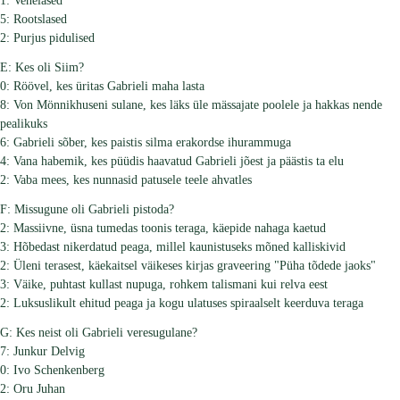
1: Venelased
5: Rootslased
2: Purjus pidulised
E: Kes oli Siim?
0: Röövel, kes üritas Gabrieli maha lasta
8: Von Mönnikhuseni sulane, kes läks üle mässajate poolele ja hakkas nende
pealikuks
6: Gabrieli sõber, kes paistis silma erakordse ihurammuga
4: Vana habemik, kes püüdis haavatud Gabrieli jõest ja päästis ta elu
2: Vaba mees, kes nunnasid patusele teele ahvatles
F: Missugune oli Gabrieli pistoda?
2: Massiivne, üsna tumedas toonis teraga, käepide nahaga kaetud
3: Hõbedast nikerdatud peaga, millel kaunistuseks mõned kalliskivid
2: Üleni terasest, käekaitsel väikeses kirjas graveering "Püha tõdede jaoks"
3: Väike, puhtast kullast nupuga, rohkem talismani kui relva eest
2: Luksuslikult ehitud peaga ja kogu ulatuses spiraalselt keerduva teraga
G: Kes neist oli Gabrieli veresugulane?
7: Junkur Delvig
0: Ivo Schenkenberg
2: Oru Juhan