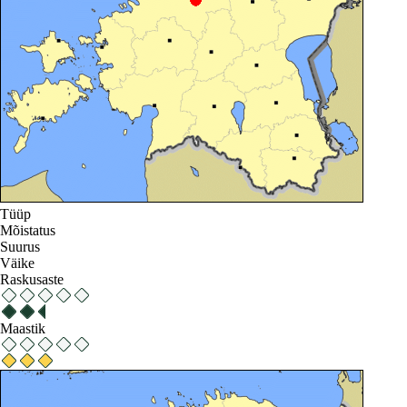
Tüüp
Mõistatus
Suurus
Väike
Raskusaste
Maastik