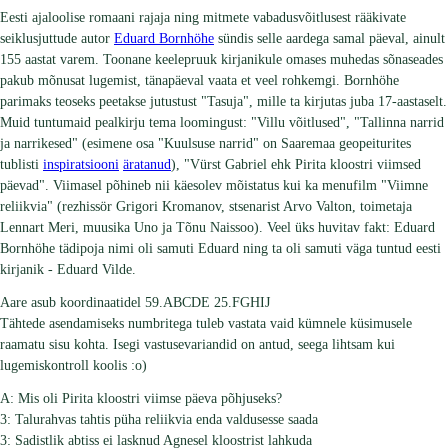
Eesti ajaloolise romaani rajaja ning mitmete vabadusvõitlusest rääkivate
seiklusjuttude autor
Eduard Bornhöhe
sündis selle aardega samal päeval, ainult
155 aastat varem. Toonane keelepruuk kirjanikule omases muhedas sõnaseades
pakub mõnusat lugemist, tänapäeval vaata et veel rohkemgi. Bornhöhe
parimaks teoseks peetakse jutustust "Tasuja", mille ta kirjutas juba 17-aastaselt.
Muid tuntumaid pealkirju tema loomingust: "Villu võitlused", "Tallinna narrid
ja narrikesed" (esimene osa "Kuulsuse narrid" on Saaremaa geopeiturites
tublisti
inspiratsiooni
äratanud
), "Vürst Gabriel ehk Pirita kloostri viimsed
päevad". Viimasel põhineb nii käesolev mõistatus kui ka menufilm "Viimne
reliikvia" (rezhissör Grigori Kromanov, stsenarist Arvo Valton, toimetaja
Lennart Meri, muusika Uno ja Tõnu Naissoo). Veel üks huvitav fakt: Eduard
Bornhöhe tädipoja nimi oli samuti Eduard ning ta oli samuti väga tuntud eesti
kirjanik - Eduard Vilde.
Aare asub koordinaatidel 59.ABCDE 25.FGHIJ
Tähtede asendamiseks numbritega tuleb vastata vaid kümnele küsimusele
raamatu sisu kohta. Isegi vastusevariandid on antud, seega lihtsam kui
lugemiskontroll koolis :o)
A: Mis oli Pirita kloostri viimse päeva põhjuseks?
3: Talurahvas tahtis püha reliikvia enda valdusesse saada
3: Sadistlik abtiss ei lasknud Agnesel kloostrist lahkuda