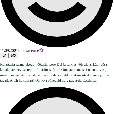
11.09.2021
Leidis
merme
1
Külastasin raamatukogu, töötasin teose läbi ja seiklus võis alata. Läbi võsa
kohale, avanev vaatepilt oli võimas. Imetlesime aardemeistri näpuosavust,
meenutasime filmi ja jalutasime mööda sõbralikumat maastikku auto juurde
tagasi. Aitäh kutsumast! On ikka põnevaid nurgataguseid Eestimaal.