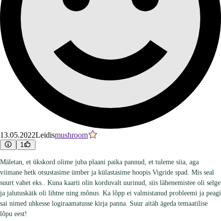
13.05.2022
Leidis
mushroom
1
Mäletan, et ükskord olime juba plaani paika pannud, et tuleme siia, aga
viimane hetk otsustasime ümber ja külastasime hoopis Vigride spad. Mis seal
suurt vahet eks.. Kuna kaarti olin korduvalt uurinud, siis lähenemistee oli selge
ja jalutuskäik oli lihtne ning mõnus. Ka lõpp ei valmistanud probleemi ja peagi
sai nimed uhkesse logiraamatusse kirja panna. Suur aitäh ägeda temaatilise
lõpu eest!