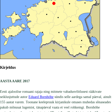
Kirjeldus
AASTA AARE 2017
Eesti ajaloolise romaani rajaja ning mitmete vabadusvõitlusest rääkivate
seiklusjuttude autor
Eduard Bornhöhe
sündis selle aardega samal päeval, ainult
155 aastat varem. Toonane keelepruuk kirjanikule omases muhedas sõnaseades
pakub mõnusat lugemist, tänapäeval vaata et veel rohkemgi. Bornhöhe