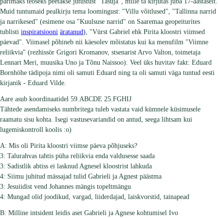
parimaks teoseks peetakse jutustust "Tasuja", mille ta kirjutas juba 17-aastaselt.
Muid tuntumaid pealkirju tema loomingust: "Villu võitlused", "Tallinna narrid
ja narrikesed" (esimene osa "Kuulsuse narrid" on Saaremaa geopeiturites
tublisti
inspiratsiooni
äratanud
), "Vürst Gabriel ehk Pirita kloostri viimsed
päevad". Viimasel põhineb nii käesolev mõistatus kui ka menufilm "Viimne
reliikvia" (rezhissör Grigori Kromanov, stsenarist Arvo Valton, toimetaja
Lennart Meri, muusika Uno ja Tõnu Naissoo). Veel üks huvitav fakt: Eduard
Bornhöhe tädipoja nimi oli samuti Eduard ning ta oli samuti väga tuntud eesti
kirjanik - Eduard Vilde.
Aare asub koordinaatidel 59.ABCDE 25.FGHIJ
Tähtede asendamiseks numbritega tuleb vastata vaid kümnele küsimusele
raamatu sisu kohta. Isegi vastusevariandid on antud, seega lihtsam kui
lugemiskontroll koolis :o)
A: Mis oli Pirita kloostri viimse päeva põhjuseks?
3: Talurahvas tahtis püha reliikvia enda valdusesse saada
3: Sadistlik abtiss ei lasknud Agnesel kloostrist lahkuda
4: Siimu juhitud mässajad tulid Gabrieli ja Agnest päästma
3: Jesuiidist vend Johannes mängis topeltmängu
4: Mungad olid joodikud, vargad, liiderdajad, laiskvorstid, tainapead
B: Milline intsident leidis aset Gabrieli ja Agnese kohtumisel Ivo