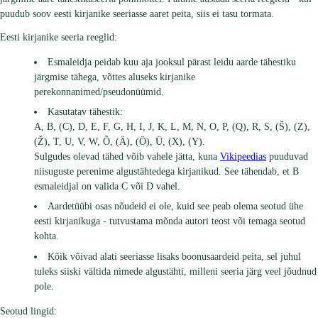
puudub soov eesti kirjanike seeriasse aaret peita, siis ei tasu tormata.
Eesti kirjanike seeria reeglid:
Esmaleidja peidab kuu aja jooksul pärast leidu aarde tähestiku
järgmise tähega, võttes aluseks kirjanike
perekonnanimed/pseudonüümid.
Kasutatav tähestik:
A, B, (C), D, E, F, G, H, I, J, K, L, M, N, O, P, (Q), R, S, (Š), (Z),
(Ž), T, U, V, W, Õ, (Ä), (Ö), Ü, (X), (Y).
Sulgudes olevad tähed võib vahele jätta, kuna
Vikipeedias
puuduvad
niisuguste perenime algustähtedega kirjanikud. See tähendab, et B
esmaleidjal on valida C või D vahel.
Aardetüübi osas nõudeid ei ole, kuid see peab olema seotud ühe
eesti kirjanikuga - tutvustama mõnda autori teost või temaga seotud
kohta.
Kõik võivad alati seeriasse lisaks boonusaardeid peita, sel juhul
tuleks siiski vältida nimede algustähti, milleni seeria järg veel jõudnud
pole.
Seotud lingid: