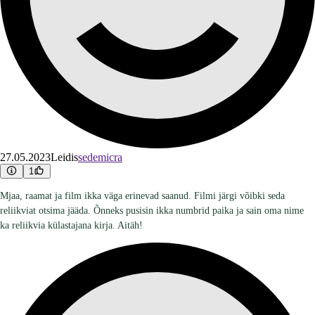
27.05.2023
Leidis
sedemicra
1
Mjaa, raamat ja film ikka väga erinevad saanud. Filmi järgi võibki seda
reliikviat otsima jääda. Õnneks pusisin ikka numbrid paika ja sain oma nime
ka reliikvia külastajana kirja. Aitäh!