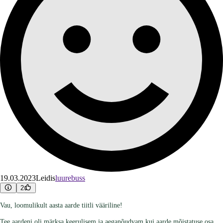
19.03.2023
Leidis
luurebuss
2
Vau, loomulikult aasta aarde tiitli vääriline!
Tee aardeni oli märksa keerulisem ja aeganõudvam kui aarde mõistatuse osa,