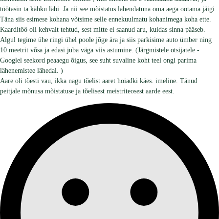
töötasin ta kähku läbi. Ja nii see mõistatus lahendatuna oma aega ootama jäigi.
Täna siis esimese kohana võtsime selle ennekuulmatu kohanimega koha ette.
Kaarditöö oli kehvalt tehtud, sest mitte ei saanud aru, kuidas sinna pääseb.
Algul tegime ühe ringi ühel poole jõge ära ja siis parkisime auto ümber ning
10 meetrit võsa ja edasi juba väga viis astumine. (Järgmistele otsijatele -
Googlel seekord peaaegu õigus, see suht suvaline koht teel ongi parima
lähenemistee lähedal. )
Aare oli tõesti vau, ikka nagu tõelist aaret hoiadki käes. imeline. Tänud
peitjale mõnusa mõistatuse ja tõelisest meistriteosest aarde eest.