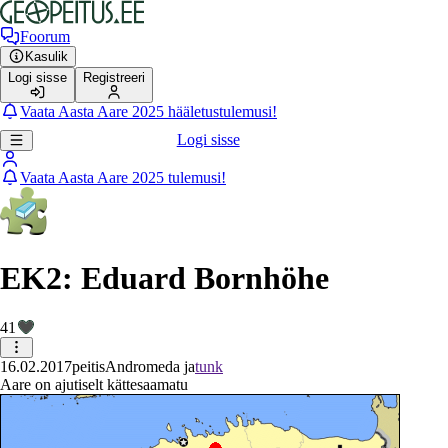
Foorum
Kasulik
Logi sisse
Registreeri
Vaata Aasta Aare 2025 hääletustulemusi!
Logi sisse
Vaata Aasta Aare 2025 tulemusi!
EK2: Eduard Bornhöhe
41
16.02.2017
peitis
Andromeda ja
tunk
Aare on ajutiselt kättesaamatu