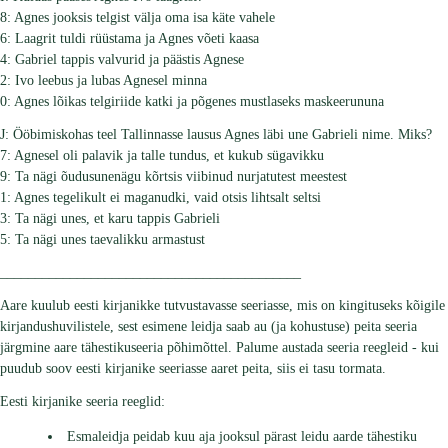
8: Agnes jooksis telgist välja oma isa käte vahele
6: Laagrit tuldi rüüstama ja Agnes võeti kaasa
4: Gabriel tappis valvurid ja päästis Agnese
2: Ivo leebus ja lubas Agnesel minna
0: Agnes lõikas telgiriide katki ja põgenes mustlaseks maskeerununa
J: Ööbimiskohas teel Tallinnasse lausus Agnes läbi une Gabrieli nime. Miks?
7: Agnesel oli palavik ja talle tundus, et kukub sügavikku
9: Ta nägi õudusunenägu kõrtsis viibinud nurjatutest meestest
1: Agnes tegelikult ei maganudki, vaid otsis lihtsalt seltsi
3: Ta nägi unes, et karu tappis Gabrieli
5: Ta nägi unes taevalikku armastust
___________________________________________
Aare kuulub eesti kirjanikke tutvustavasse seeriasse, mis on kingituseks kõigile
kirjandushuvilistele, sest esimene leidja saab au (ja kohustuse) peita seeria
järgmine aare tähestikuseeria põhimõttel. Palume austada seeria reegleid - kui
puudub soov eesti kirjanike seeriasse aaret peita, siis ei tasu tormata.
Eesti kirjanike seeria reeglid:
Esmaleidja peidab kuu aja jooksul pärast leidu aarde tähestiku