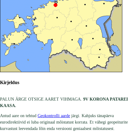
Kirjeldus
PALUN ÄRGE OTSIGE AARET VIHMAGA.
9V KORONA PATAREI
KAASA.
Antud aare on tehtud
Geokontrolli aarde
järgi. Kahjuks tänapäeva
eurodirektiivid ei luba originaal mõistatust korrata. Et vähegi geopeiturite
kurvastust leevendada lõin enda versiooni geniaalsest mõistatusest.