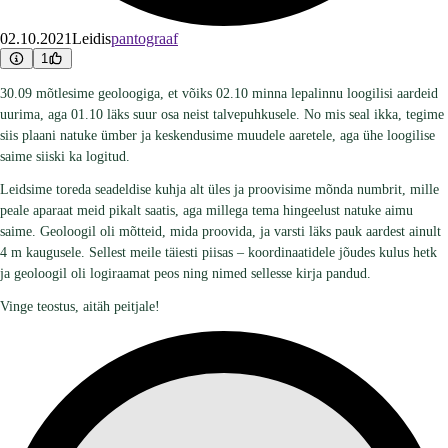
02.10.2021
Leidis
pantograaf
1
30.09 mõtlesime geoloogiga, et võiks 02.10 minna lepalinnu loogilisi aardeid
uurima, aga 01.10 läks suur osa neist talvepuhkusele. No mis seal ikka, tegime
siis plaani natuke ümber ja keskendusime muudele aaretele, aga ühe loogilise
saime siiski ka logitud.
Leidsime toreda seadeldise kuhja alt üles ja proovisime mõnda numbrit, mille
peale aparaat meid pikalt saatis, aga millega tema hingeelust natuke aimu
saime. Geoloogil oli mõtteid, mida proovida, ja varsti läks pauk aardest ainult
4 m kaugusele. Sellest meile täiesti piisas – koordinaatidele jõudes kulus hetk
ja geoloogil oli logiraamat peos ning nimed sellesse kirja pandud.
Vinge teostus, aitäh peitjale!