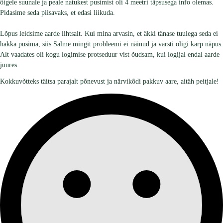
õigele suunale ja peale natukest pusimist oli 4 meetri täpsusega info olemas.
Pidasime seda piisavaks, et edasi liikuda.
Lõpus leidsime aarde lihtsalt. Kui mina arvasin, et äkki tänase tuulega seda ei
hakka pusima, siis Salme mingit probleemi ei näinud ja varsti oligi karp näpus.
Alt vaadates oli kogu logimise protseduur vist õudsam, kui logijal endal aarde
juures.
Kokkuvõtteks täitsa parajalt põnevust ja närvikõdi pakkuv aare, aitäh peitjale!