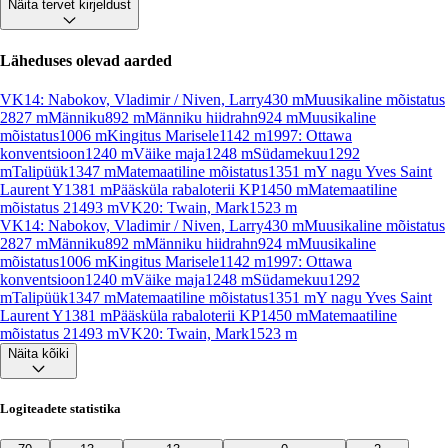
Näita tervet kirjeldust
Läheduses olevad aarded
VK14: Nabokov, Vladimir / Niven, Larry
430
m
Muusikaline mõistatus
2
827
m
Männiku
892
m
Männiku hiidrahn
924
m
Muusikaline
mõistatus
1006
m
Kingitus Marisele
1142
m
1997: Ottawa
konventsioon
1240
m
Väike maja
1248
m
Südamekuu
1292
m
Talipüük
1347
m
Matemaatiline mõistatus
1351
m
Y nagu Yves Saint
Laurent Y
1381
m
Pääsküla rabaloterii KP
1450
m
Matemaatiline
mõistatus 2
1493
m
VK20: Twain, Mark
1523
m
VK14: Nabokov, Vladimir / Niven, Larry
430
m
Muusikaline mõistatus
2
827
m
Männiku
892
m
Männiku hiidrahn
924
m
Muusikaline
mõistatus
1006
m
Kingitus Marisele
1142
m
1997: Ottawa
konventsioon
1240
m
Väike maja
1248
m
Südamekuu
1292
m
Talipüük
1347
m
Matemaatiline mõistatus
1351
m
Y nagu Yves Saint
Laurent Y
1381
m
Pääsküla rabaloterii KP
1450
m
Matemaatiline
mõistatus 2
1493
m
VK20: Twain, Mark
1523
m
Näita kõiki
Logiteadete statistika