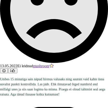
13.05.2022
Ei leidnud
mushroom
1
Umbes 15 minutiga sain näpud hirmus valusaks ning suutsin vaid kahte üsna
suvalist punkti kontrollida. Las jääb. Ehk ilmutavad õiged numbrid end
millalgi unes ja siis saan logima ka minna. Praegu ei olnud tahtmist seal aega
raisata. Aga tänud ilusasse kohta kutsumast!