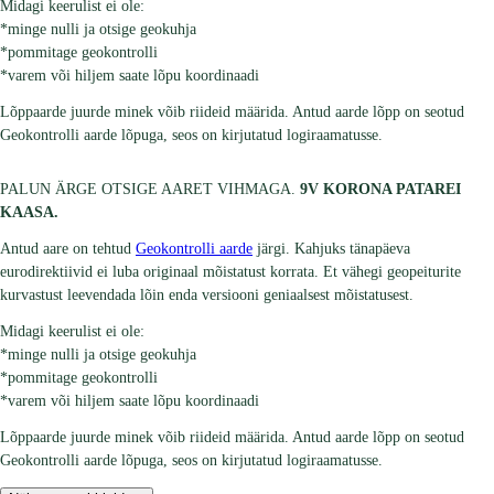
Midagi keerulist ei ole:
*minge nulli ja otsige geokuhja
*pommitage geokontrolli
*varem või hiljem saate lõpu koordinaadi
Lõppaarde juurde minek võib riideid määrida. Antud aarde lõpp on seotud
Geokontrolli aarde lõpuga, seos on kirjutatud logiraamatusse.
PALUN ÄRGE OTSIGE AARET VIHMAGA.
9V KORONA PATAREI
KAASA.
Antud aare on tehtud
Geokontrolli aarde
järgi. Kahjuks tänapäeva
eurodirektiivid ei luba originaal mõistatust korrata. Et vähegi geopeiturite
kurvastust leevendada lõin enda versiooni geniaalsest mõistatusest.
Midagi keerulist ei ole:
*minge nulli ja otsige geokuhja
*pommitage geokontrolli
*varem või hiljem saate lõpu koordinaadi
Lõppaarde juurde minek võib riideid määrida. Antud aarde lõpp on seotud
Geokontrolli aarde lõpuga, seos on kirjutatud logiraamatusse.