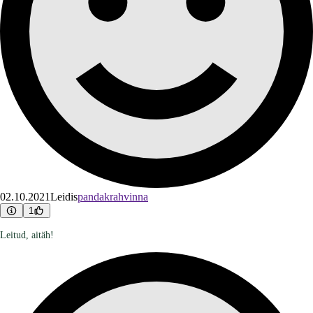
02.10.2021
Leidis
pandakrahvinna
1
Leitud, aitäh!