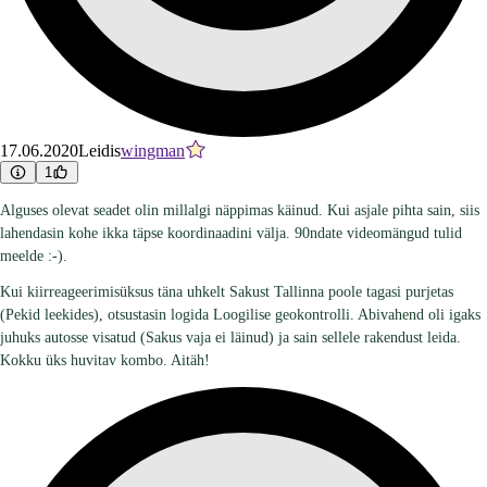
17.06.2020
Leidis
wingman
1
Alguses olevat seadet olin millalgi näppimas käinud. Kui asjale pihta sain, siis
lahendasin kohe ikka täpse koordinaadini välja. 90ndate videomängud tulid
meelde :-).
Kui kiirreageerimisüksus täna uhkelt Sakust Tallinna poole tagasi purjetas
(Pekid leekides), otsustasin logida Loogilise geokontrolli. Abivahend oli igaks
juhuks autosse visatud (Sakus vaja ei läinud) ja sain sellele rakendust leida.
Kokku üks huvitav kombo. Aitäh!