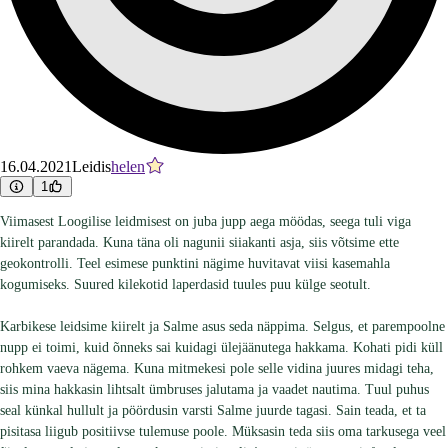
16.04.2021
Leidis
helen
1
Viimasest Loogilise leidmisest on juba jupp aega möödas, seega tuli viga
kiirelt parandada. Kuna täna oli nagunii siiakanti asja, siis võtsime ette
geokontrolli. Teel esimese punktini nägime huvitavat viisi kasemahla
kogumiseks. Suured kilekotid laperdasid tuules puu külge seotult.
Karbikese leidsime kiirelt ja Salme asus seda näppima. Selgus, et parempoolne
nupp ei toimi, kuid õnneks sai kuidagi ülejäänutega hakkama. Kohati pidi küll
rohkem vaeva nägema. Kuna mitmekesi pole selle vidina juures midagi teha,
siis mina hakkasin lihtsalt ümbruses jalutama ja vaadet nautima. Tuul puhus
seal künkal hullult ja pöördusin varsti Salme juurde tagasi. Sain teada, et ta
pisitasa liigub positiivse tulemuse poole. Müksasin teda siis oma tarkusega veel