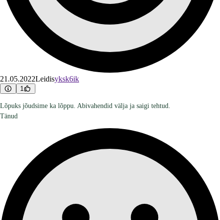
21.05.2022
Leidis
yksk6ik
1
Lõpuks jõudsime ka lõppu. Abivahendid välja ja saigi tehtud.
Tänud