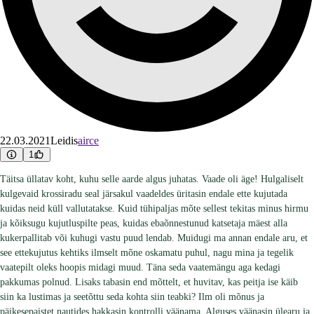
22.03.2021
Leidis
airce
1
Täitsa üllatav koht, kuhu selle aarde algus juhatas. Vaade oli äge! Hulgaliselt
kulgevaid krossiradu seal järsakul vaadeldes üritasin endale ette kujutada
kuidas neid küll vallutatakse. Kuid tühipaljas mõte sellest tekitas minus hirmu
ja kõiksugu kujutluspilte peas, kuidas ebaõnnestunud katsetaja mäest alla
kukerpallitab või kuhugi vastu puud lendab. Muidugi ma annan endale aru, et
see ettekujutus kehtiks ilmselt mõne oskamatu puhul, nagu mina ja tegelik
vaatepilt oleks hoopis midagi muud. Täna seda vaatemängu aga kedagi
pakkumas polnud. Lisaks tabasin end mõttelt, et huvitav, kas peitja ise käib
siin ka lustimas ja seetõttu seda kohta siin teabki? Ilm oli mõnus ja
päikesepaistet nautides hakkasin kontrolli väänama. Alguses väänasin ülearu ja