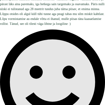
pärast läks aina paremaks, iga hetkega sain targemaks ja osavamaks. Päris nulli
siiski ei tulistanud aga 28 meetrit tundus juba täitsa piisav, et otsima minna.
Lõppu otsides oli algul küll tühi tunne aga peagi tabas mu silm miskit kahtlast.
Lõpu vormistamise au endale võtta ei ihanud, mulle piisas täna kaasaelamise
rollist. Tänud, see oli tõesti väga lihtne ja loogiline :)