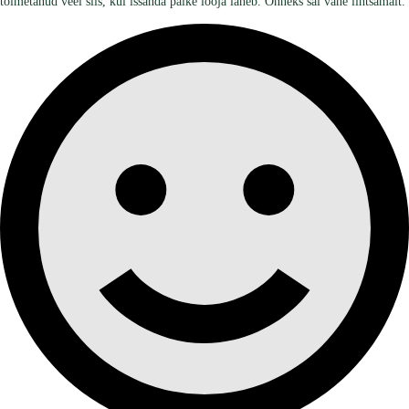
toimetanud veel siis, kui issanda päike looja läheb. Õnneks sai vähe lihtsamalt.