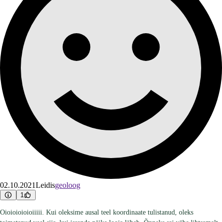
02.10.2021
Leidis
geoloog
1
Oioioioioioiiiii. Kui oleksime ausal teel koordinaate tulistanud, oleks