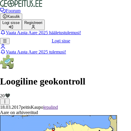
Foorum
Kasulik
Logi sisse
Registreeri
Vaata Aasta Aare 2025 hääletustulemusi!
Logi sisse
Vaata Aasta Aare 2025 tulemusi!
Loogiline geokontroll
20
18.03.2017
peitis
Kaupo
lepalind
Aare on arhiveeritud