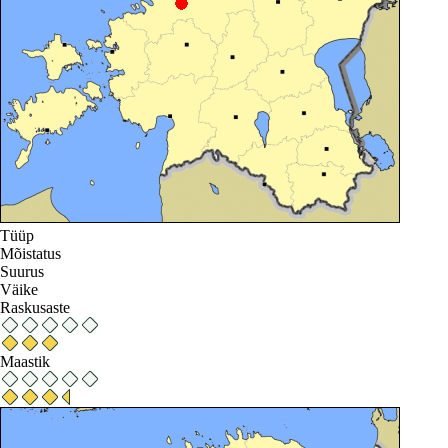
Tüüp
Mõistatus
Suurus
Väike
Raskusaste
Maastik