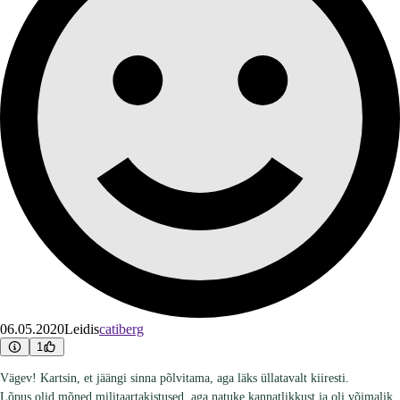
06.05.2020
Leidis
catiberg
1
Vägev! Kartsin, et jäängi sinna põlvitama, aga läks üllatavalt kiiresti.
Lõpus olid mõned militaartakistused, aga natuke kannatlikkust ja oli võimalik