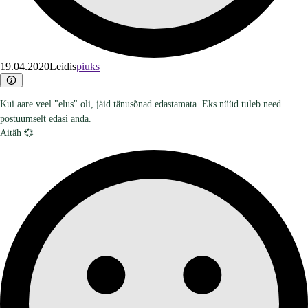
19.04.2020
Leidis
piuks
Kui aare veel "elus" oli, jäid tänusõnad edastamata. Eks nüüd tuleb need
postuumselt edasi anda.
Aitäh 💞