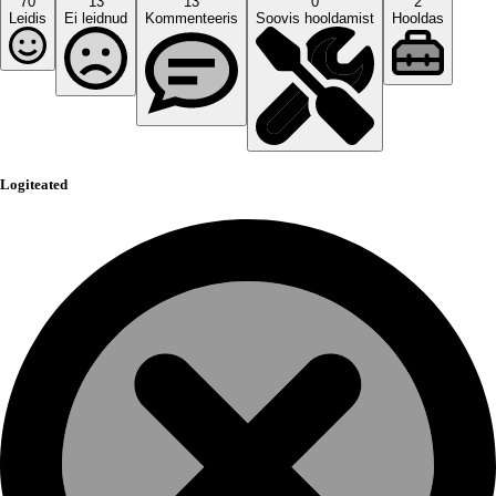
70
13
13
0
2
Leidis
Ei leidnud
Kommenteeris
Soovis hooldamist
Hooldas
Logiteated