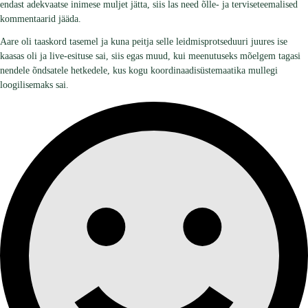
endast adekvaatse inimese muljet jätta, siis las need õlle- ja terviseteemalised
kommentaarid jääda.
Aare oli taaskord tasemel ja kuna peitja selle leidmisprotseduuri juures ise
kaasas oli ja live-esituse sai, siis egas muud, kui meenutuseks mõelgem tagasi
nendele õndsatele hetkedele, kus kogu koordinaadisüstemaatika mullegi
loogilisemaks sai.