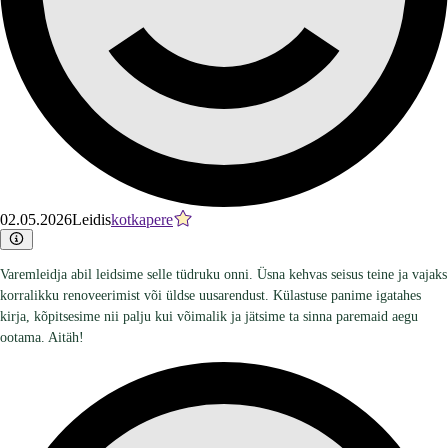
02.05.2026
Leidis
kotkapere
Varemleidja abil leidsime selle tüdruku onni. Üsna kehvas seisus teine ja vajaks
korralikku renoveerimist või üldse uusarendust. Külastuse panime igatahes
kirja, kõpitsesime nii palju kui võimalik ja jätsime ta sinna paremaid aegu
ootama. Aitäh!