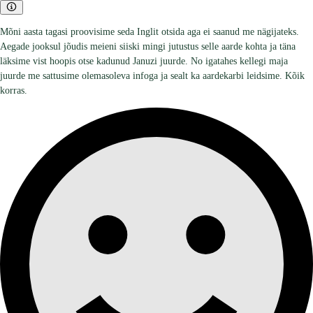
Mõni aasta tagasi proovisime seda Inglit otsida aga ei saanud me nägijateks.
Aegade jooksul jõudis meieni siiski mingi jutustus selle aarde kohta ja täna
läksime vist hoopis otse kadunud Januzi juurde. No igatahes kellegi maja
juurde me sattusime olemasoleva infoga ja sealt ka aardekarbi leidsime. Kõik
korras.