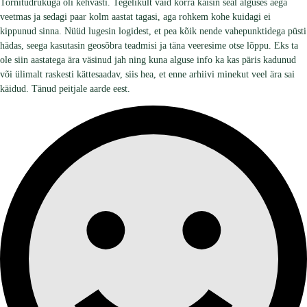
Tornitüdrukuga oli kehvasti. Tegelikult vaid korra käisin seal alguses aega
veetmas ja sedagi paar kolm aastat tagasi, aga rohkem kohe kuidagi ei
kippunud sinna. Nüüd lugesin logidest, et pea kõik nende vahepunktidega püsti
hädas, seega kasutasin geosõbra teadmisi ja täna veeresime otse lõppu. Eks ta
ole siin aastatega ära väsinud jah ning kuna alguse info ka kas päris kadunud
või ülimalt raskesti kättesaadav, siis hea, et enne arhiivi minekut veel ära sai
käidud. Tänud peitjale aarde eest.