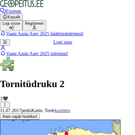
Foorum
Kasulik
Logi sisse
Registreeri
Vaata Aasta Aare 2025 hääletustulemusi!
Logi sisse
Vaata Aasta Aare 2025 tulemusi!
Tornitüdruku 2
3
11.07.2017
peitis
Karin, Teele
karinten
Aare vajab hooldust