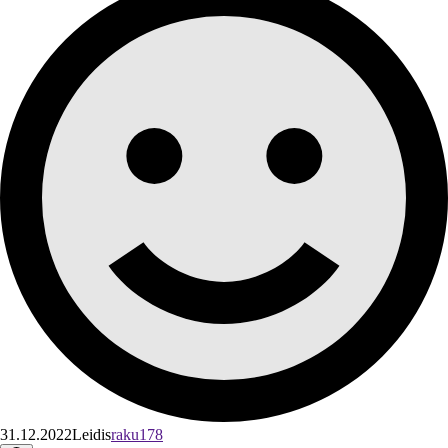
31.12.2022
Leidis
raku178