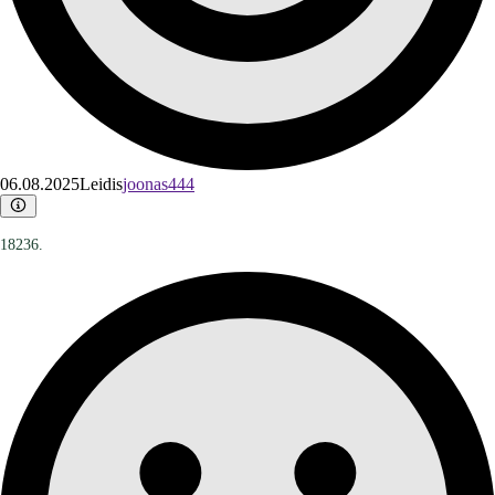
06.08.2025
Leidis
joonas444
18236.