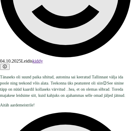
04.10.2025
Leidis
kiddy
Tänaseks oli suund paika sihitud, autonina sai keeratud Tallinnast välja ida
poole ning teekond võis alata. Teekonna üks peatustest oli siin😉See sinine
täpp on nüüd kaardil kollaseks värvitud ..hea, et on olemas sõbrad. Toreda
majakese leidsime siit, kuid kahjuks on ajahammas selle omad jäljed jätnud.
Aitäh aardemeistrile!