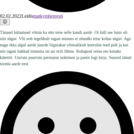
02.02.2022
Leidis
matkymbereesti
Tänasel külastusel võtsin ka ette teise selle kandi aarde. Oi küll see lumi oli
siin sügav. Või noh tegelikult tagasi minnes ei olnudki teise kohas sügav. Aga
nagu ikka algul aarde juurde liigutakse võimalikult keerulist teed pidi ja kui
siis tagasi hakkad minema on asi eriti lihtne. Kohapeal ootas ees kenake
kätetöö. Uurisin puurisin perenaise nokitsusi ja panin logi kirja. Suured tänud
toreda aarde eest.