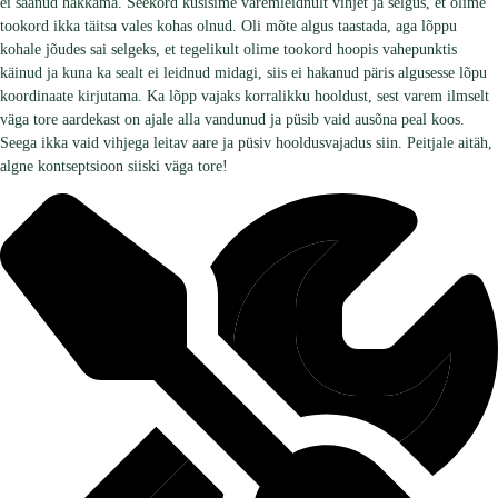
ei saanud hakkama. Seekord küsisime varemleidnult vihjet ja selgus, et olime
tookord ikka täitsa vales kohas olnud. Oli mõte algus taastada, aga lõppu
kohale jõudes sai selgeks, et tegelikult olime tookord hoopis vahepunktis
käinud ja kuna ka sealt ei leidnud midagi, siis ei hakanud päris algusesse lõpu
koordinaate kirjutama. Ka lõpp vajaks korralikku hooldust, sest varem ilmselt
väga tore aardekast on ajale alla vandunud ja püsib vaid ausõna peal koos.
Seega ikka vaid vihjega leitav aare ja püsiv hooldusvajadus siin. Peitjale aitäh,
algne kontseptsioon siiski väga tore!