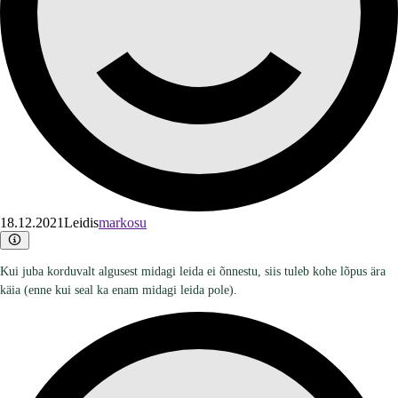
18.12.2021
Leidis
markosu
Kui juba korduvalt algusest midagi leida ei õnnestu, siis tuleb kohe lõpus ära
käia (enne kui seal ka enam midagi leida pole).