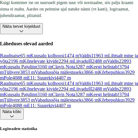
Kuigi konteiner ise on suuruselt pigem suur või normaalne, siis palju kraami
sinna ei mahu. Aardes on peitmise ajal natuke nänni (vt kasti), logiraamat,
juhendiraamat, pliiatsid.
Näita tervet kirjeldust
Läheduses olevad aarded
Raudnaise
65
m
Kuusalu kolhoosi
1474
m
Valdis1
1963
m
Lihtsalt mine ja
võta
2196
m
Kõnelevate kivide
2294
m
Liivadušš
2488
m
Valdis2
2893
m
Kuusalu Pajulinn
3160
m
Clavis Nota
3287
m
Keegi helistab!
3794
m
Tülivere
3853
m
Vabadussõja mälestuseks
3866
m
Kõrbepuhkus
3929
m
Pole
4088
m
E11: Suurekivi
4407
m
Raudnaise
65
m
Kuusalu kolhoosi
1474
m
Valdis1
1963
m
Lihtsalt mine ja
võta
2196
m
Kõnelevate kivide
2294
m
Liivadušš
2488
m
Valdis2
2893
m
Kuusalu Pajulinn
3160
m
Clavis Nota
3287
m
Keegi helistab!
3794
m
Tülivere
3853
m
Vabadussõja mälestuseks
3866
m
Kõrbepuhkus
3929
m
Pole
4088
m
E11: Suurekivi
4407
m
Näita kõiki
Logiteadete statistika