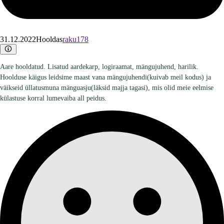
31.12.2022
Hooldas
raku178
Aare hooldatud. Lisatud aardekarp, logiraamat, mängujuhend, harilik.
Hoolduse käigus leidsime maast vana mängujuhendi(kuivab meil kodus) ja
väikseid üllatusmuna mänguasju(läksid majja tagasi), mis olid meie eelmise
külastuse korral lumevaiba all peidus.