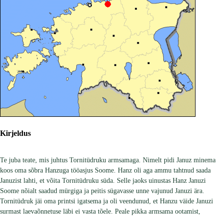
Kirjeldus
Te juba teate, mis juhtus Tornitüdruku armsamaga. Nimelt pidi Januz minema
koos oma sõbra Hanzuga tööasjus Soome. Hanz oli aga ammu tahtnud saada
Januzist lahti, et võita Tornitüdruku süda. Selle jaoks uinustas Hanz Januzi
Soome nõialt saadud mürgiga ja peitis sügavasse unne vajunud Januzi ära.
Tornitüdruk jäi oma printsi igatsema ja oli veendunud, et Hanzu väide Januzi
surmast laevaõnnetuse läbi ei vasta tõele. Peale pikka armsama ootamist,