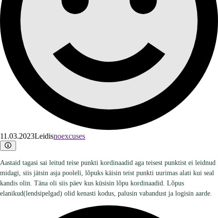
11.03.2023
Leidis
noexcuses
Aastaid tagasi sai leitud teise punkti kordinaadid aga teisest punktist ei leidnud
midagi, siis jätsin asja pooleli, lõpuks käisin teist punkti uurimas alati kui seal
kandis olin. Täna oli siis päev kus küsisin lõpu kordinaadid. Lõpus
elanikud(lendsipelgad) olid kenasti kodus, palusin vabandust ja logisin aarde.