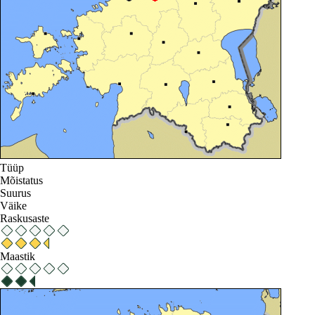
Tüüp
Mõistatus
Suurus
Väike
Raskusaste
Maastik