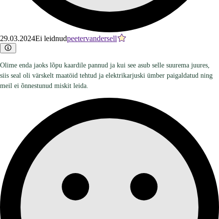
29.03.2024
Ei leidnud
peetervandersell
Olime enda jaoks lõpu kaardile pannud ja kui see asub selle suurema juures,
siis seal oli värskelt maatöid tehtud ja elektrikarjuski ümber paigaldatud ning
meil ei õnnestunud miskit leida.