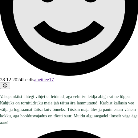
28.12.2024
Leidis
anettlee17
Vahepunktist ühtegi vihjet ei leidnud, aga eelmise leidja abiga saime lõppu.
Kahjuks on tornitüdruku maja jah täitsa ära lammutatud. Karbist kallasin vee
välja ja logiraamat täitsa kuiv õnneks. Tõstsin maja üles ja panin enam-vähem
kokku, aga hooldusvajadus on tõesti suur. Muidu algusaegadel ilmselt väga äge
aare!