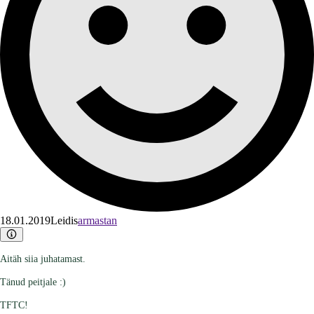
18.01.2019
Leidis
armastan
Aitäh siia juhatamast.
Tänud peitjale :)
TFTC!