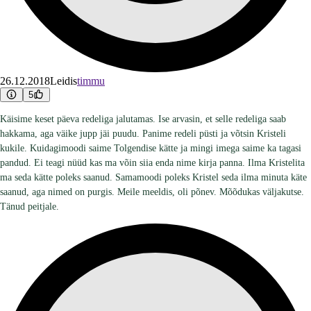
26.12.2018
Leidis
timmu
5
Käisime keset päeva redeliga jalutamas. Ise arvasin, et selle redeliga saab
hakkama, aga väike jupp jäi puudu. Panime redeli püsti ja võtsin Kristeli
kukile. Kuidagimoodi saime Tolgendise kätte ja mingi imega saime ka tagasi
pandud. Ei teagi nüüd kas ma võin siia enda nime kirja panna. Ilma Kristelita
ma seda kätte poleks saanud. Samamoodi poleks Kristel seda ilma minuta käte
saanud, aga nimed on purgis. Meile meeldis, oli põnev. Mõõdukas väljakutse.
Tänud peitjale.