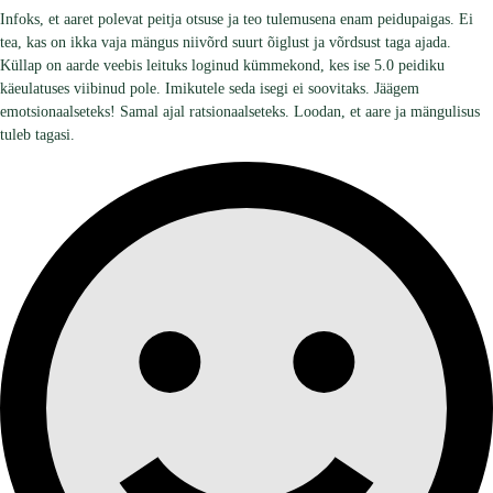
Infoks, et aaret polevat peitja otsuse ja teo tulemusena enam peidupaigas. Ei
tea, kas on ikka vaja mängus niivõrd suurt õiglust ja võrdsust taga ajada.
Küllap on aarde veebis leituks loginud kümmekond, kes ise 5.0 peidiku
käeulatuses viibinud pole. Imikutele seda isegi ei soovitaks. Jäägem
emotsionaalseteks! Samal ajal ratsionaalseteks. Loodan, et aare ja mängulisus
tuleb tagasi.