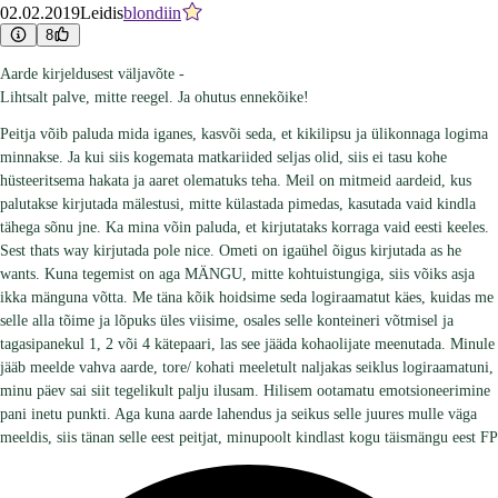
02.02.2019
Leidis
blondiin
8
Aarde kirjeldusest väljavõte -
Lihtsalt palve, mitte reegel. Ja ohutus ennekõike!
Peitja võib paluda mida iganes, kasvõi seda, et kikilipsu ja ülikonnaga logima
minnakse. Ja kui siis kogemata matkariided seljas olid, siis ei tasu kohe
hüsteeritsema hakata ja aaret olematuks teha. Meil on mitmeid aardeid, kus
palutakse kirjutada mälestusi, mitte külastada pimedas, kasutada vaid kindla
tähega sõnu jne. Ka mina võin paluda, et kirjutataks korraga vaid eesti keeles.
Sest thats way kirjutada pole nice. Ometi on igaühel õigus kirjutada as he
wants. Kuna tegemist on aga MÄNGU, mitte kohtuistungiga, siis võiks asja
ikka mänguna võtta. Me täna kõik hoidsime seda logiraamatut käes, kuidas me
selle alla tõime ja lõpuks üles viisime, osales selle konteineri võtmisel ja
tagasipanekul 1, 2 või 4 kätepaari, las see jääda kohaolijate meenutada. Minule
jääb meelde vahva aarde, tore/ kohati meeletult naljakas seiklus logiraamatuni,
minu päev sai siit tegelikult palju ilusam. Hilisem ootamatu emotsioneerimine
pani inetu punkti. Aga kuna aarde lahendus ja seikus selle juures mulle väga
meeldis, siis tänan selle eest peitjat, minupoolt kindlast kogu täismängu eest FP