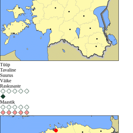
Tüüp
Tavaline
Suurus
Väike
Raskusaste
Maastik