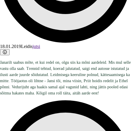
18.01.2019
Leidis
jutsi
Janarilt saabus mõte, et kui redel on, olgu siis ka mõni aardeleid. Mis mul selle
vastu olla saab. Trennid tehtud, koerad jalutatud, saigi end autosse istutatud ja
ilusti aarde juurde sõidutatud. Leidmisega keeruline polnud, kättesaamisega ka
mitte. Tööjaotus oli lihtne - Jansi tõi, mina viisin, Priit hoidis redelit ja Ethel
põnni. Vedurijuht aga haakis samal ajal vagunid lahti, ning jättis pooled edasi
sõitma hakates maha. Kõigil oma roll täita, aitäh aarde eest!