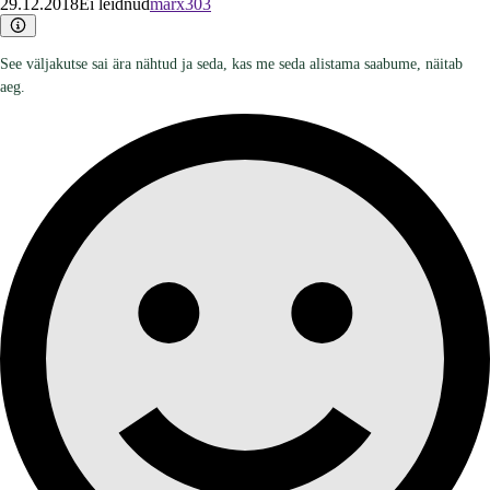
29.12.2018
Ei leidnud
marx303
See väljakutse sai ära nähtud ja seda, kas me seda alistama saabume, näitab
aeg.