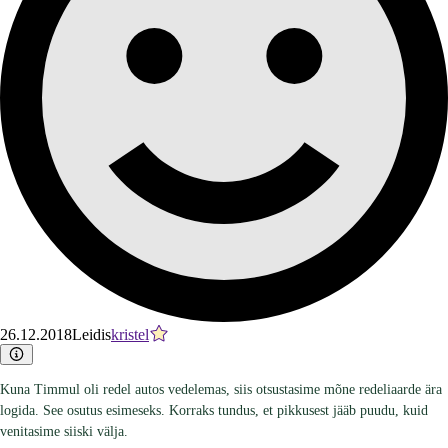
26.12.2018
Leidis
kristel
Kuna Timmul oli redel autos vedelemas, siis otsustasime mõne redeliaarde ära
logida. See osutus esimeseks. Korraks tundus, et pikkusest jääb puudu, kuid
venitasime siiski välja.