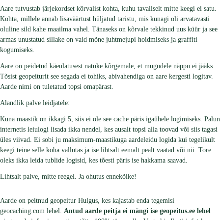
Aare tutvustab järjekordset kõrvalist kohta, kuhu tavaliselt mitte keegi ei satu.
Kohta, millele annab lisaväärtust hüljatud taristu, mis kunagi oli arvatavasti
oluline sild kahe maailma vahel. Tänaseks on kõrvale tekkinud uus küür ja see
armas unustatud sillake on vaid mõne juhtmejupi hoidmiseks ja graffiti
kogumiseks.
Aare on peidetud käeulatusest natuke kõrgemale, et mugudele näppu ei jääks.
Tõsist geopeiturit see segada ei tohiks, abivahendiga on aare kergesti logitav.
Aarde nimi on tuletatud topsi omapärast.
Alandlik palve leidjatele:
Kuna maastik on ikkagi 5, siis ei ole see cache päris igaühele logimiseks. Palun
internetis leiulogi lisada ikka nendel, kes ausalt topsi alla toovad või siis tagasi
üles viivad. Ei sobi ju maksimum-maastikuga aardeleidu logida kui tegelikult
keegi teine selle koha vallutas ja ise lihtsalt eemalt pealt vaatad või nii. Tore
oleks ikka leida tublide logisid, kes tõesti päris ise hakkama saavad.
Lihtsalt palve, mitte reegel. Ja ohutus ennekõike!
Aarde on peitnud geopeitur Hulgus, kes kajastab enda tegemisi
geocaching.com lehel.
Antud aarde peitja ei mängi ise geopeitus.ee lehel