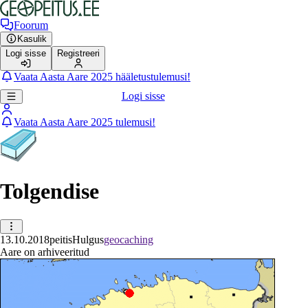
Foorum
Kasulik
Logi sisse
Registreeri
Vaata Aasta Aare 2025 hääletustulemusi!
Logi sisse
Vaata Aasta Aare 2025 tulemusi!
Tolgendise
13.10.2018
peitis
Hulgus
geocaching
Aare on arhiveeritud