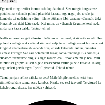
2
Ega meil mingit erilist lootust seda logida olnud. Sest mingit kõrgustesse
püüdlemise vahendit polnud plaaniski kaasata. Aga nagu juba tavaks ja
kombeks sai uudishimu võitu - lähme põikame läbi, vaatame vähemalt, äkki
õnnestub paljakäsi kätte saada. Kui mitte, on vähemalt järgmine kord teada,
mida vaja kaasa tarida. Tehtud-tehtud.
Nullis sai aaret kaugelt silmatud. Rõõmus oli ka meel, et sõberite redelit ühes
polnud - sellega oleks võinud siin vaid nalja teha. Sellegipoolest lasime autost
kingitud allameetrise abivahendi tuua, et seda katsetada. Juhuu, õnnestus
esimese korraga! See käis ootamatult liigagi lõdva randmega B-) Nimed ja
südamed raamatusse ning siis algas raskem osa. Proovisime nii ja naa. Mitu
minutit sai grupiviisiliselt õigeid käeasendeid sätitud ja neid ristatud. Ja saigi
nagu naksti potsik tagasi "peitu" pistetud. Tehtud-tehtud.
Tänud peitjale sellise väljakutse eest! Meile kõigile meeldis, eriti kuna
tiimitööna kätte saime. Aare kombes. Kestku see seal igavesti! Tervitused ka
kahele rongirahvale, kes mööda vuhisesid.