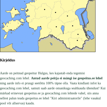
Kirjeldus
Aarde on peitnud geopeitur Hulgus, kes kajastab enda tegemisi
geocaching.com lehel.
Antud aarde peitja ei mängi ise geopeitus.ee lehel
ning aarde info ei pruugi seetõttu 100% täpne olla. Vaata kindlasti infot ka
geocaching.com lehel, samuti saab aarde omanikuga sealtkaudu ühendust! Kui
märkad erinevusi geopeitus.ee ja geocaching.com lehtede vahel, siis anna
sellest palun teada geopeitus.ee lehel "Kiri administraatorile" (lehe vasakul
pool või allservas) kaudu.