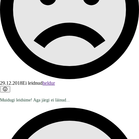
29.12.2018
Ei leidnud
heldur
Muidugi leidsime! Aga järgi ei läinud...