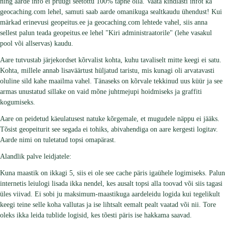
ning aarde info ei pruugi seetõttu 100% täpne olla. Vaata kindlasti infot ka
geocaching.com lehel, samuti saab aarde omanikuga sealtkaudu ühendust! Kui
märkad erinevusi geopeitus.ee ja geocaching.com lehtede vahel, siis anna
sellest palun teada geopeitus.ee lehel "Kiri administraatorile" (lehe vasakul
pool või allservas) kaudu.
Aare tutvustab järjekordset kõrvalist kohta, kuhu tavaliselt mitte keegi ei satu.
Kohta, millele annab lisaväärtust hüljatud taristu, mis kunagi oli arvatavasti
oluline sild kahe maailma vahel. Tänaseks on kõrvale tekkinud uus küür ja see
armas unustatud sillake on vaid mõne juhtmejupi hoidmiseks ja graffiti
kogumiseks.
Aare on peidetud käeulatusest natuke kõrgemale, et mugudele näppu ei jääks.
Tõsist geopeiturit see segada ei tohiks, abivahendiga on aare kergesti logitav.
Aarde nimi on tuletatud topsi omapärast.
Alandlik palve leidjatele:
Kuna maastik on ikkagi 5, siis ei ole see cache päris igaühele logimiseks. Palun
internetis leiulogi lisada ikka nendel, kes ausalt topsi alla toovad või siis tagasi
üles viivad. Ei sobi ju maksimum-maastikuga aardeleidu logida kui tegelikult
keegi teine selle koha vallutas ja ise lihtsalt eemalt pealt vaatad või nii. Tore
oleks ikka leida tublide logisid, kes tõesti päris ise hakkama saavad.