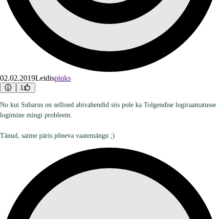
02.02.2019
Leidis
piuks
1
No kui Subarus on sellised abivahendid siis pole ka Tolgendise logiraamatusse
logimine mingi probleem.
Tänud, saime päris põneva vaatemängu ;)