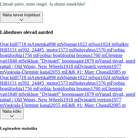
Lihtsalt palve, mitte reegel. Ja ohutus ennekõike!
Näita tervet kirjeldust
Läheduses olevad aarded
Qrat küll!
718
m
Aptetska
898
m
Sõjamäe
1022
m
Susi
1024
m
Stalker
Hill
1151
m
592_244#5_motor
1573
m
Jõuluvalgus
1576
m
Foobia:
bogüfoobia
1756
m
Foobia: bogüfoobia boonus
1760
m
Ülemiste
vari
1840
m
Seikluse "Dvigatel" boonusaare
1879
m
Vanad tiivad, uued
rattad / Old Wings, New Wheels
1918
m
Dvigateli veetorn
1977
m
Vaskjala-Ülemiste kanal
2055
m
E&K #1: Marc Chagall
2085
m
Qrat küll!
718
m
Aptetska
898
m
Sõjamäe
1022
m
Susi
1024
m
Stalker
Hill
1151
m
592_244#5_motor
1573
m
Jõuluvalgus
1576
m
Foobia:
bogüfoobia
1756
m
Foobia: bogüfoobia boonus
1760
m
Ülemiste
vari
1840
m
Seikluse "Dvigatel" boonusaare
1879
m
Vanad tiivad, uued
rattad / Old Wings, New Wheels
1918
m
Dvigateli veetorn
1977
m
Vaskjala-Ülemiste kanal
2055
m
E&K #1: Marc Chagall
2085
m
Näita kõiki
Logiteadete statistika