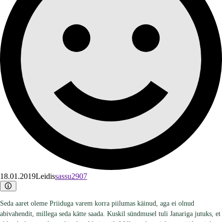
18.01.2019
Leidis
sassu2907
Seda aaret oleme Priiduga varem korra piilumas käinud, aga ei olnud
abivahendit, millega seda kätte saada. Kuskil sündmusel tuli Janariga jutuks, et