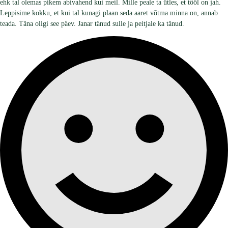
ehk tal olemas pikem abivahend kui meil. Mille peale ta ütles, et tööl on jah.
Leppisime kokku, et kui tal kunagi plaan seda aaret võtma minna on, annab
teada. Täna oligi see päev. Janar tänud sulle ja peitjale ka tänud.