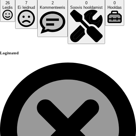
26
7
2
0
0
Leidis
Ei leidnud
Kommenteeris
Soovis hooldamist
Hooldas
Logiteated