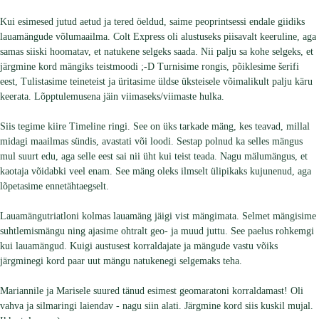
Kui esimesed jutud aetud ja tered öeldud, saime peoprintsessi endale giidiks
lauamängude võlumaailma. Colt Express oli alustuseks piisavalt keeruline, aga
samas siiski hoomatav, et natukene selgeks saada. Nii palju sa kohe selgeks, et
järgmine kord mängiks teistmoodi ;-D Turnisime rongis, põiklesime šerifi
eest, Tulistasime teineteist ja üritasime üldse üksteisele võimalikult palju käru
keerata. Lõpptulemusena jäin viimaseks/viimaste hulka.
Siis tegime kiire Timeline ringi. See on üks tarkade mäng, kes teavad, millal
midagi maailmas sündis, avastati või loodi. Sestap polnud ka selles mängus
mul suurt edu, aga selle eest sai nii üht kui teist teada. Nagu mälumängus, et
kaotaja võidabki veel enam. See mäng oleks ilmselt ülipikaks kujunenud, aga
lõpetasime ennetähtaegselt.
Lauamängutriatloni kolmas lauamäng jäigi vist mängimata. Selmet mängisime
suhtlemismängu ning ajasime ohtralt geo- ja muud juttu. See paelus rohkemgi
kui lauamängud. Kuigi austusest korraldajate ja mängude vastu võiks
järgminegi kord paar uut mängu natukenegi selgemaks teha.
Mariannile ja Marisele suured tänud esimest geomaratoni korraldamast! Oli
vahva ja silmaringi laiendav - nagu siin alati. Järgmine kord siis kuskil mujal.