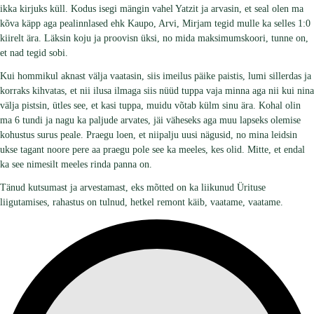
ikka kirjuks küll. Kodus isegi mängin vahel Yatzit ja arvasin, et seal olen ma
kõva käpp aga pealinnlased ehk Kaupo, Arvi, Mirjam tegid mulle ka selles 1:0
kiirelt ära. Läksin koju ja proovisn üksi, no mida maksimumskoori, tunne on,
et nad tegid sobi.
Kui hommikul aknast välja vaatasin, siis imeilus päike paistis, lumi sillerdas ja
korraks kihvatas, et nii ilusa ilmaga siis nüüd tuppa vaja minna aga nii kui nina
välja pistsin, ütles see, et kasi tuppa, muidu võtab külm sinu ära. Kohal olin
ma 6 tundi ja nagu ka paljude arvates, jäi väheseks aga muu lapseks olemise
kohustus surus peale. Praegu loen, et niipalju uusi nägusid, no mina leidsin
ukse tagant noore pere aa praegu pole see ka meeles, kes olid. Mitte, et endal
ka see nimesilt meeles rinda panna on.
Tänud kutsumast ja arvestamast, eks mõtted on ka liikunud Ürituse
liigutamises, rahastus on tulnud, hetkel remont käib, vaatame, vaatame.