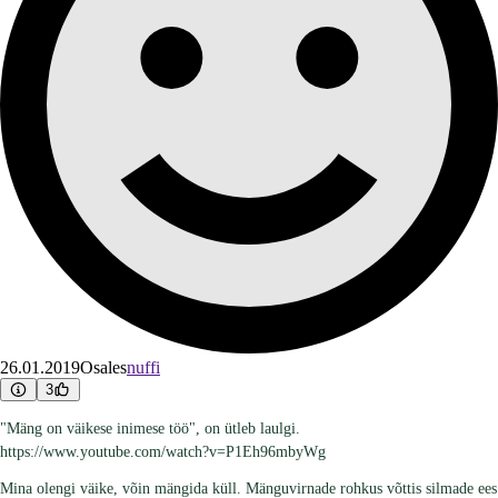
26.01.2019
Osales
nuffi
3
"Mäng on väikese inimese töö", on ütleb laulgi.
https://www.youtube.com/watch?v=P1Eh96mbyWg
Mina olengi väike, võin mängida küll. Mänguvirnade rohkus võttis silmade ees