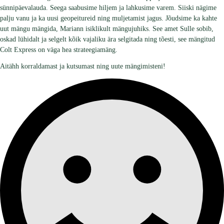
sünnipäevalauda. Seega saabusime hiljem ja lahkusime varem. Siiski nägime
palju vanu ja ka uusi geopeitureid ning muljetamist jagus. Jõudsime ka kahte
uut mängu mängida, Mariann isiklikult mängujuhiks. See amet Sulle sobib,
oskad lühidalt ja selgelt kõik vajaliku ära selgitada ning tõesti, see mängitud
Colt Express on väga hea strateegiamäng.
Aitähh korraldamast ja kutsumast ning uute mängimisteni!