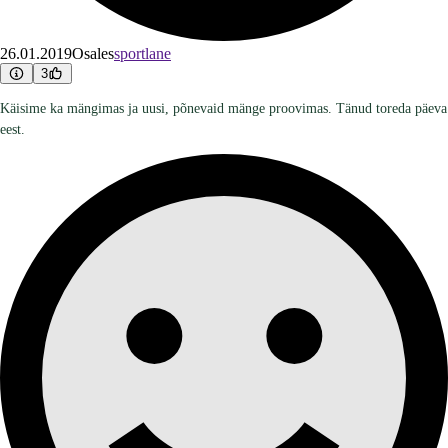
26.01.2019
Osales
sportlane
3
Käisime ka mängimas ja uusi, põnevaid mänge proovimas. Tänud toreda päeva
eest.