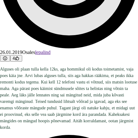
26.01.2019
Osales
lepalind
4
Alguses oli plaan tulla kella 12ks, aga hommikul oli kodus toimetamist, vaja
poes käia jne. Arvi lubas alguses tulla, siis aga hakkas rääkima, et peaks ikka
remonti kodus tegema. Kui kell 12 telefoni vastu ei võtnud, siis matsin lootuse
maha. Aga pärast poes käimist sündmusele sõites ta helistas ning võtsin ta
peale. Aeg läks jälle lennates ning sai mängitud neid, mida juba kõvasti
varemgi mänginud. Teised tundusid lihtsalt võõrad ja igavad, aga eks see
enamus võõraste mängude puhul. Tagant järgi oli natuke kahju, et midagi uut
ei proovinud, eks selle vea saab järgmine kord ära parandada. Kaheksakesi
mängides on mängud hoopis põnevamad. Aitäh korraldamast, ootan järgmist
korda.