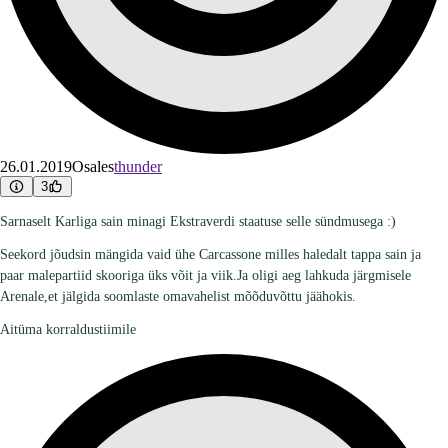
26.01.2019
Osales
thunder
3
Sarnaselt Karliga sain minagi Ekstraverdi staatuse selle sündmusega :)
Seekord jõudsin mängida vaid ühe Carcassone milles haledalt tappa sain ja
paar malepartiid skooriga üks võit ja viik.Ja oligi aeg lahkuda järgmisele
Arenale,et jälgida soomlaste omavahelist mõõduvõttu jäähokis.
Aitüma korraldustiimile