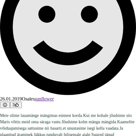
26.01.2019
Osales
sunflower
3
Meie olime lauamänge mängimas esimest korda.Kui me kohale jõudsime siis
Maris võttis meid oma säraga vastu.Jõudsime kolm mängu mängida.Kaamelite
võiduajamisega sattusime nii hasarti,et unustasime isegi kella vaadata.Ja
plaanitud äraminek lükkus tunduvalt hilisemale ajale.Suured tänud