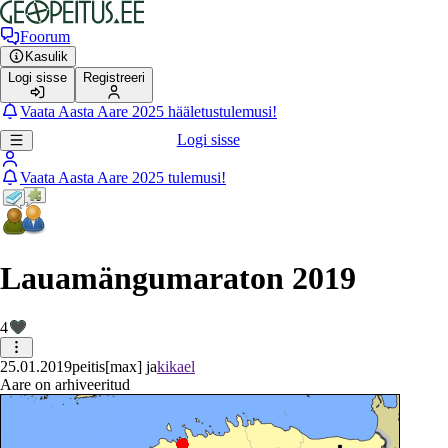
Foorum
Kasulik
Logi sisse
Registreeri
Vaata Aasta Aare 2025 hääletustulemusi!
Logi sisse
Vaata Aasta Aare 2025 tulemusi!
Lauamängumaraton 2019
4
25.01.2019
peitis
[max] ja
kikael
Aare on arhiveeritud