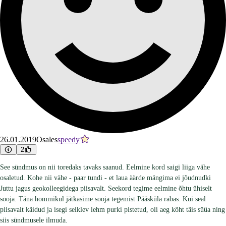
26.01.2019
Osales
speedy
2
See sündmus on nii toredaks tavaks saanud. Eelmine kord saigi liiga vähe
osaletud. Kohe nii vähe - paar tundi - et laua äärde mängima ei jõudnudki
Juttu jagus geokolleegidega piisavalt. Seekord tegime eelmine õhtu ühiselt
sooja. Täna hommikul jätkasime sooja tegemist Pääsküla rabas. Kui seal
piisavalt käidud ja isegi seiklev lehm purki pistetud, oli aeg kõht täis süüa ning
siis sündmusele ilmuda.