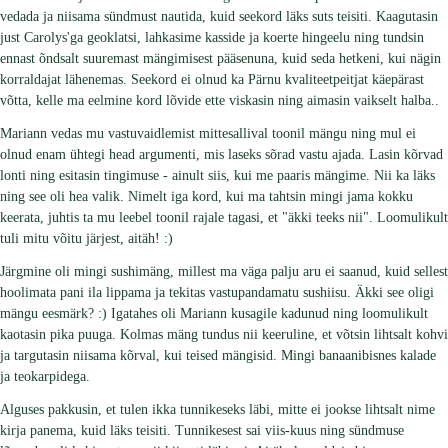
vedada ja niisama sündmust nautida, kuid seekord läks suts teisiti. Kaagutasin
just Carolys'ga geoklatsi, lahkasime kasside ja koerte hingeelu ning tundsin
ennast õndsalt suuremast mängimisest pääsenuna, kuid seda hetkeni, kui nägin
korraldajat lähenemas. Seekord ei olnud ka Pärnu kvaliteetpeitjat käepärast
võtta, kelle ma eelmine kord lõvide ette viskasin ning aimasin vaikselt halba..
Mariann vedas mu vastuvaidlemist mittesallival toonil mängu ning mul ei
olnud enam ühtegi head argumenti, mis laseks sõrad vastu ajada. Lasin kõrvad
lonti ning esitasin tingimuse - ainult siis, kui me paaris mängime. Nii ka läks
ning see oli hea valik. Nimelt iga kord, kui ma tahtsin mingi jama kokku
keerata, juhtis ta mu leebel toonil rajale tagasi, et "äkki teeks nii". Loomulikult
tuli mitu võitu järjest, aitäh! :)
Järgmine oli mingi sushimäng, millest ma väga palju aru ei saanud, kuid sellest
hoolimata pani ila lippama ja tekitas vastupandamatu sushiisu. Äkki see oligi
mängu eesmärk? :) Igatahes oli Mariann kusagile kadunud ning loomulikult
kaotasin pika puuga. Kolmas mäng tundus nii keeruline, et võtsin lihtsalt kohvi
ja targutasin niisama kõrval, kui teised mängisid. Mingi banaanibisnes kalade
ja teokarpidega.
Alguses pakkusin, et tulen ikka tunnikeseks läbi, mitte ei jookse lihtsalt nime
kirja panema, kuid läks teisiti. Tunnikesest sai viis-kuus ning sündmuse