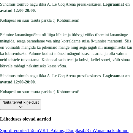
Sündmus toimub nagu ikka A. Le Coq Arena pressikeskuses.
Logiraamat on
avatud 12:00-20:00.
Kohapeal on suur tasuta parkla :) Kohtumiseni!
Eelmine lauamänguõhtu oli liiga lühike ja üldsegi võiks tihemini lauamänge
mängida, seega parandame vea ning korraldame suisa 8-tunnise maratoni. Siis
on võimalik mängida ka pikemaid mänge ning aega jagub nii mängimiseks kui
ka lobisemiseks. Palume kodust mõned mängud kaasa haarata ja olla valmis
neid teistele tutvustama. Kohapeal saab teed ja kohvi, kellel soovi, võib sinna
kõrvale midagi näksimiseks kaasa võtta.
Sündmus toimub nagu ikka A. Le Coq Arena pressikeskuses.
Logiraamat on
avatud 12:00-20:00.
Kohapeal on suur tasuta parkla :) Kohtumiseni!
Näita tervet kirjeldust
Läheduses olevad aarded
Spordireporter
156
m
VK1: Adams, Douglas
423
m
Vanaema kadunud