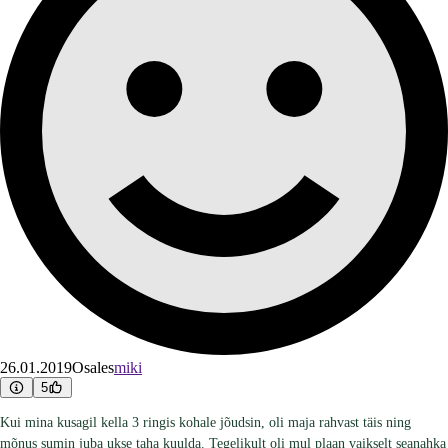
26.01.2019
Osales
miki
5
Kui mina kusagil kella 3 ringis kohale jõudsin, oli maja rahvast täis ning
mõnus sumin juba ukse taha kuulda. Tegelikult oli mul plaan vaikselt seanahka