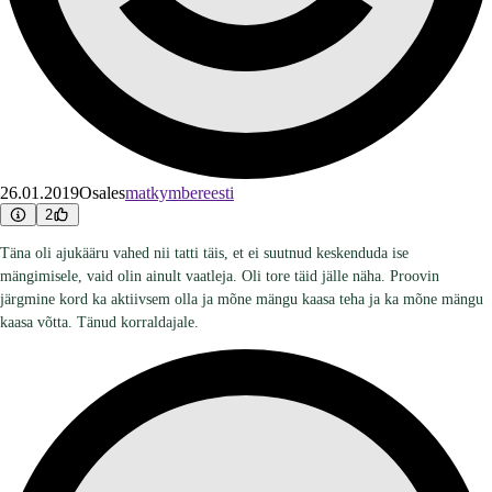
26.01.2019
Osales
matkymbereesti
2
Täna oli ajukääru vahed nii tatti täis, et ei suutnud keskenduda ise
mängimisele, vaid olin ainult vaatleja. Oli tore täid jälle näha. Proovin
järgmine kord ka aktiivsem olla ja mõne mängu kaasa teha ja ka mõne mängu
kaasa võtta. Tänud korraldajale.