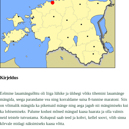
Kirjeldus
Eelmine lauamänguõhtu oli liiga lühike ja üldsegi võiks tihemini lauamänge
mängida, seega parandame vea ning korraldame suisa 8-tunnise maratoni. Siis
on võimalik mängida ka pikemaid mänge ning aega jagub nii mängimiseks kui
ka lobisemiseks. Palume kodust mõned mängud kaasa haarata ja olla valmis
neid teistele tutvustama. Kohapeal saab teed ja kohvi, kellel soovi, võib sinna
kõrvale midagi näksimiseks kaasa võtta.