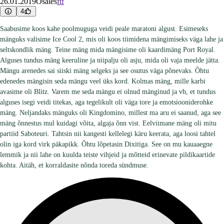
26.01.2019
Osales
ftf
4
Saabusime koos kahe poolmuguga veidi peale maratoni algust. Esimeseks
mänguks valisime Ice Cool 2, mis oli koos tiimidena mängimiseks väga lahe ja
seltskondlik mäng. Teine mäng mida mängisime oli kaardimäng Port Royal.
Alguses tundus mäng keeruline ja niipalju oli asju, mida oli vaja meelde jätta.
Mängu arenedes sai siiski mäng selgeks ja see osutus väga põnevaks. Õhtu
edenedes mängisin seda mängu veel üks kord. Kolmas mäng, mille karbi
avasime oli Blitz. Varem me seda mängu ei olnud mänginud ja vb, et tundus
alguses isegi veidi titekas, aga tegelikult oli väga tore ja emotsiooniderohke
mäng. Neljandaks mänguks oli Kingdomino, millest ma aru ei saanud, aga see
mäng õnnestus mul kuidagi võita, algaja õnn vist. Eelviimane mäng oli mitu
partiid Saboteuri. Tahtsin nii kangesti kellelegi käru keerata, aga loosi tahtel
olin iga kord virk päkapikk. Õhtu lõpetasin Dixitiga. See on mu kauaaegne
lemmik ja nii lahe on kuulda teiste vihjeid ja mõtteid erinevate pildikaartide
kohta. Aitäh, et korraldasite nõnda toreda sündmuse.