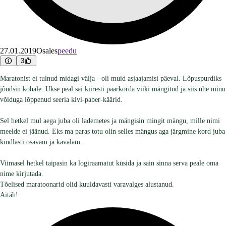
27.01.2019
Osales
peedu
3
Maratonist ei tulnud midagi välja - oli muid asjaajamisi päeval. Lõpuspurdiks
jõudsin kohale. Ukse peal sai kiiresti paarkorda viiki mängitud ja siis ühe minu
võiduga lõppenud seeria kivi-paber-käärid.
Sel hetkel mul aega juba oli lademetes ja mängisin mingit mängu, mille nimi
meelde ei jäänud. Eks ma paras totu olin selles mängus aga järgmine kord juba
kindlasti osavam ja kavalam.
Viimasel hetkel taipasin ka logiraamatut küsida ja sain sinna serva peale oma
nime kirjutada.
Tõelised maratoonarid olid kuuldavasti varavalges alustanud.
Aitäh!