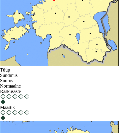
Tüüp
Sündmus
Suurus
Normaalne
Raskusaste
Maastik