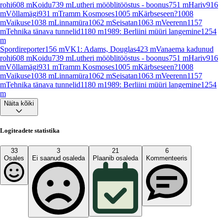
rohi
608
m
Koidu
739
m
Lutheri mööblitööstus - boonus
751
m
Hariv
916
m
Võllamägi
931
m
Tramm Kosmoses
1005
m
Kärbseseen?
1008
m
Vaikuse
1038
m
Linnamüra
1062
m
Seisatan
1063
m
Veerenn
1157
m
Tehnika tänava tunnelid
1180
m
1989: Berliini müüri langemine
1254
m
Spordireporter
156
m
VK1: Adams, Douglas
423
m
Vanaema kadunud
rohi
608
m
Koidu
739
m
Lutheri mööblitööstus - boonus
751
m
Hariv
916
m
Võllamägi
931
m
Tramm Kosmoses
1005
m
Kärbseseen?
1008
m
Vaikuse
1038
m
Linnamüra
1062
m
Seisatan
1063
m
Veerenn
1157
m
Tehnika tänava tunnelid
1180
m
1989: Berliini müüri langemine
1254
m
Näita kõiki
Logiteadete statistika
33
3
21
6
Osales
Ei saanud osaleda
Plaanib osaleda
Kommenteeris