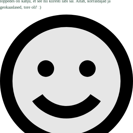
lõppedes oli kahju, et see nii kiiresti läbi sai. Aitäh, korraldajad ja
geokaaslased, tore oli! :)