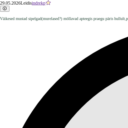
29.05.2026
Leidis
indrekp
Väikesed mustad sipelgad(murelased?) möllavad apteegis praegu päris hullult,pele