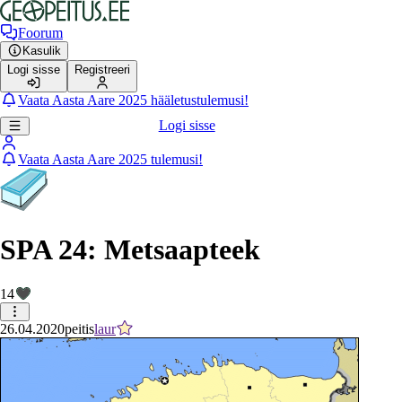
Foorum
Kasulik
Logi sisse
Registreeri
Vaata Aasta Aare 2025 hääletustulemusi!
Logi sisse
Vaata Aasta Aare 2025 tulemusi!
SPA 24: Metsaapteek
14
26.04.2020
peitis
laur