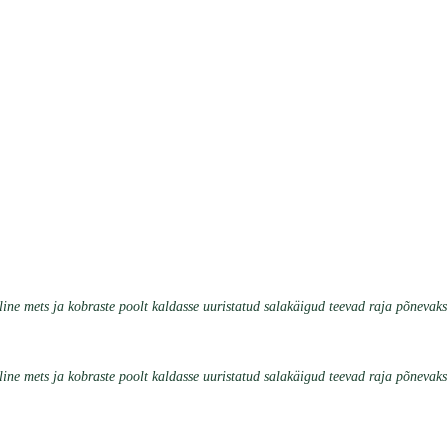
ine mets ja kobraste poolt kaldasse uuristatud salakäigud teevad raja põnevaks
ine mets ja kobraste poolt kaldasse uuristatud salakäigud teevad raja põnevaks