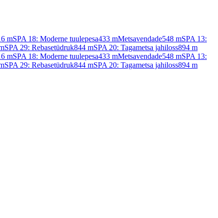
16
m
SPA 18: Moderne tuulepesa
433
m
Metsavendade
548
m
SPA 13:
m
SPA 29: Rebasetüdruk
844
m
SPA 20: Tagametsa jahiloss
894
m
16
m
SPA 18: Moderne tuulepesa
433
m
Metsavendade
548
m
SPA 13:
m
SPA 29: Rebasetüdruk
844
m
SPA 20: Tagametsa jahiloss
894
m