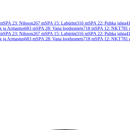
m
SPA 23: Nilsson
267
m
SPA 15: Labürint
316
m
SPA 22: Puhka jalga
4
k ja Armastus
683
m
SPA 28: Vana loodusmets
718
m
SPA 12: NKT
781
m
SPA 23: Nilsson
267
m
SPA 15: Labürint
316
m
SPA 22: Puhka jalga
4
k ja Armastus
683
m
SPA 28: Vana loodusmets
718
m
SPA 12: NKT
781