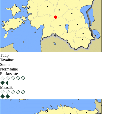
Tüüp
Tavaline
Suurus
Normaalne
Raskusaste
Maastik