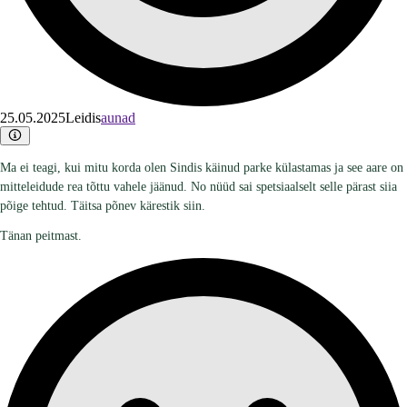
25.05.2025
Leidis
aunad
Ma ei teagi, kui mitu korda olen Sindis käinud parke külastamas ja see aare on
mitteleidude rea tõttu vahele jäänud. No nüüd sai spetsiaalselt selle pärast siia
põige tehtud. Täitsa põnev kärestik siin.
Tänan peitmast.