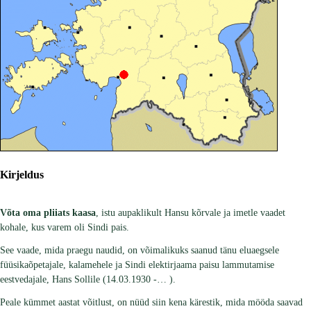
Kirjeldus
Võta oma pliiats kaasa
, istu aupaklikult Hansu kõrvale ja imetle vaadet
kohale, kus varem oli Sindi pais.
See vaade, mida praegu naudid, on võimalikuks saanud tänu eluaegsele
füüsikaõpetajale, kalamehele ja Sindi elektirjaama paisu lammutamise
eestvedajale, Hans Sollile (14.03.1930 -… ).
Peale kümmet aastat võitlust, on nüüd siin kena kärestik, mida mööda saavad