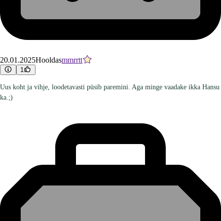
20.01.2025
Hooldas
mmrrtt
1
Uus koht ja vihje, loodetavasti püsib paremini. Aga minge vaadake ikka Hansu
ka.;)