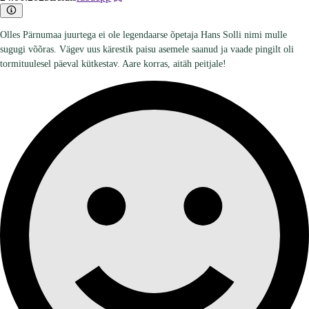
Olles Pärnumaa juurtega ei ole legendaarse õpetaja Hans Solli nimi mulle
sugugi võõras. Vägev uus kärestik paisu asemele saanud ja vaade pingilt oli
tormituulesel päeval kütkestav. Aare korras, aitäh peitjale!