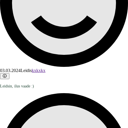
03.03.2024
Leidis
kxkxkx
Leidsin, ilus vaade :)