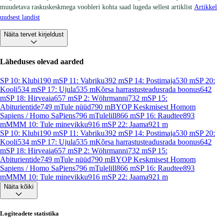
muudetava raskuskeskmega voobleri kohta saad lugeda sellest artiklist
Artikkel
uudsest landist
Näita tervet kirjeldust
Läheduses olevad aarded
SP 10: Klubi
190
m
SP 11: Vabriku
392
m
SP 14: Postimaja
530
m
SP 20:
Kooli
534
m
SP 17: Ujula
535
m
Kõrsa harrastusteadusrada boonus
642
m
SP 18: Hirveaia
657
m
SP 2: Wöhrmanni
732
m
SP 15:
Abiturientide
749
m
Tule nüüd
790
m
BYOP Keskmisest Homom
Sapiens / Homo SaPiens
796
m
Tulelill
866
m
SP 16: Raudtee
893
m
MMM 10: Tule minevikku
916
m
SP 22: Jaama
921
m
SP 10: Klubi
190
m
SP 11: Vabriku
392
m
SP 14: Postimaja
530
m
SP 20:
Kooli
534
m
SP 17: Ujula
535
m
Kõrsa harrastusteadusrada boonus
642
m
SP 18: Hirveaia
657
m
SP 2: Wöhrmanni
732
m
SP 15:
Abiturientide
749
m
Tule nüüd
790
m
BYOP Keskmisest Homom
Sapiens / Homo SaPiens
796
m
Tulelill
866
m
SP 16: Raudtee
893
m
MMM 10: Tule minevikku
916
m
SP 22: Jaama
921
m
Näita kõiki
Logiteadete statistika