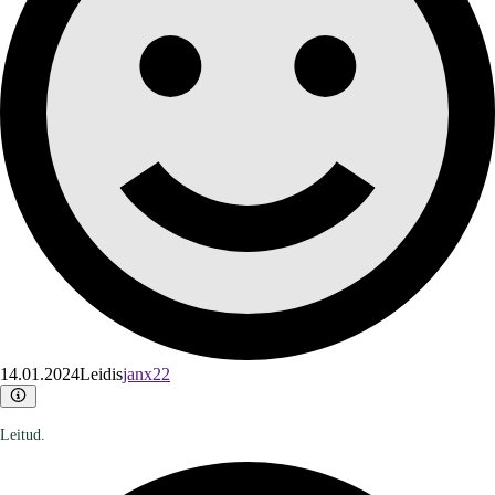
14.01.2024
Leidis
janx22
Leitud.