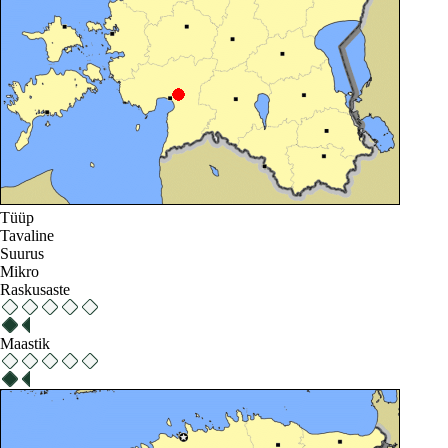
Tüüp
Tavaline
Suurus
Mikro
Raskusaste
Maastik