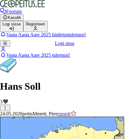
Foorum
Kasulik
Logi sisse
Registreeri
Vaata Aasta Aare 2025 hääletustulemusi!
Logi sisse
Vaata Aasta Aare 2025 tulemusi!
Hans Soll
3
24.05.2020
peitis
Mmrrtt, Pirrr
mmrrtt