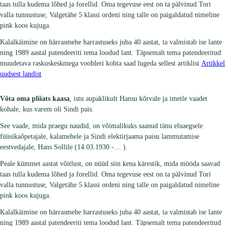
taas tulla kudema lõhed ja forellid. Oma tegevuse eest on ta pälvinud Tori
valla tunnustuse, Valgetähe 5 klassi ordeni ning talle on paigaldatud nimeline
pink koos kujuga.
Kalalkäimine on härrasmehe harrastuseks juba 40 aastat, ta valmistab ise lante
ning 1989 aastal patendeeriti tema loodud lant. Täpsemalt tema patendeeritud
muudetava raskuskeskmega voobleri kohta saad lugeda sellest artiklist
Artikkel
uudsest landist
Võta oma pliiats kaasa
, istu aupaklikult Hansu kõrvale ja imetle vaadet
kohale, kus varem oli Sindi pais.
See vaade, mida praegu naudid, on võimalikuks saanud tänu eluaegsele
füüsikaõpetajale, kalamehele ja Sindi elektirjaama paisu lammutamise
eestvedajale, Hans Sollile (14.03.1930 -… ).
Peale kümmet aastat võitlust, on nüüd siin kena kärestik, mida mööda saavad
taas tulla kudema lõhed ja forellid. Oma tegevuse eest on ta pälvinud Tori
valla tunnustuse, Valgetähe 5 klassi ordeni ning talle on paigaldatud nimeline
pink koos kujuga.
Kalalkäimine on härrasmehe harrastuseks juba 40 aastat, ta valmistab ise lante
ning 1989 aastal patendeeriti tema loodud lant. Täpsemalt tema patendeeritud