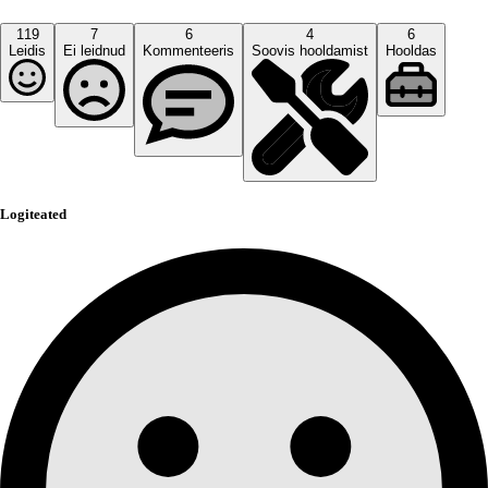
119
7
6
4
6
Leidis
Ei leidnud
Kommenteeris
Soovis hooldamist
Hooldas
Logiteated