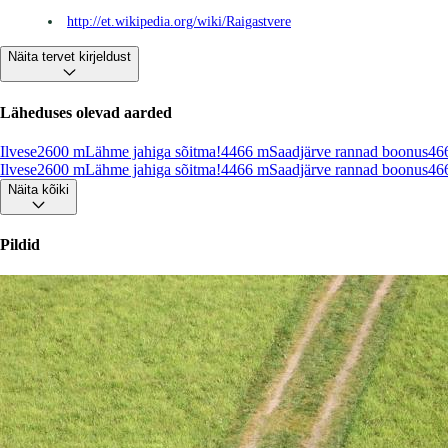
http://et.wikipedia.org/wiki/Raigastvere
Näita tervet kirjeldust
Läheduses olevad aarded
Ilvese
2600
m
Lähme jahiga sõitma!
4466
m
Saadjärve rannad boonus
46
Ilvese
2600
m
Lähme jahiga sõitma!
4466
m
Saadjärve rannad boonus
46
Näita kõiki
Pildid