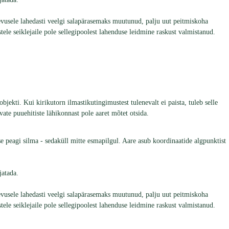
gevusele lahedasti veelgi salapärasemaks muutunud, palju uut peitmiskoha
e seiklejaile pole sellegipoolest lahenduse leidmine raskust valmistanud.
bjekti. Kui kirikutorn ilmastikutingimustest tulenevalt ei paista, tuleb selle
te puuehitiste lähikonnast pole aaret mõtet otsida.
 peagi silma - sedaküll mitte esmapilgul. Aare asub koordinaatide algpunktist
jatada.
gevusele lahedasti veelgi salapärasemaks muutunud, palju uut peitmiskoha
e seiklejaile pole sellegipoolest lahenduse leidmine raskust valmistanud.