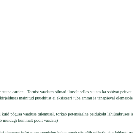
suuna aardeni. Tornist vaadates silmad ilmselt selles suunas ka sobivat peitvat o
elduses mainitud puuehitist ei eksisteeri juba ammu ja tänapäeval olemasoleva
kuid põgusa vaatluse tulemusel, torkab potensiaalne peidukoht lähiümbruses ise
tub muidugi kummalt poolt vaadata)
i täpsemat infot nime saamisloo kohta omab siis võib sellestki siin lahkesti pa