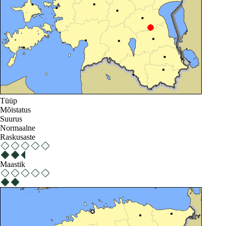
Tüüp
Mõistatus
Suurus
Normaalne
Raskusaste
Maastik