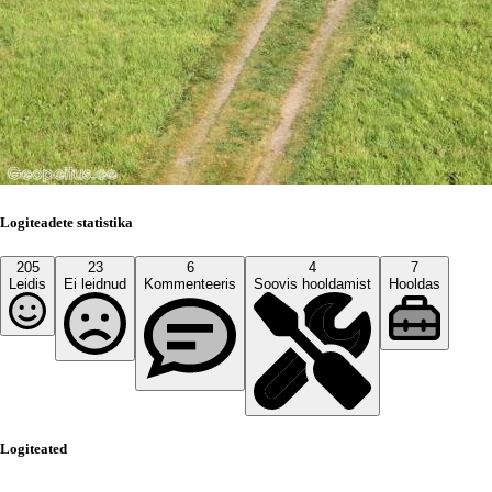
Logiteadete statistika
205
23
6
4
7
Leidis
Ei leidnud
Kommenteeris
Soovis hooldamist
Hooldas
Logiteated