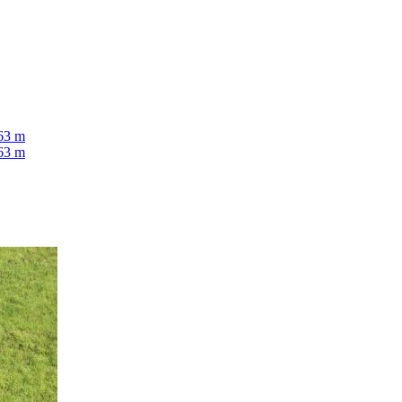
63
m
63
m