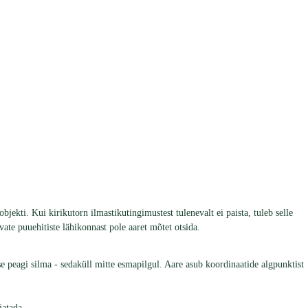
bjekti. Kui kirikutorn ilmastikutingimustest tulenevalt ei paista, tuleb selle
te puuehitiste lähikonnast pole aaret mõtet otsida.
 peagi silma - sedaküll mitte esmapilgul. Aare asub koordinaatide algpunktist
jatada.