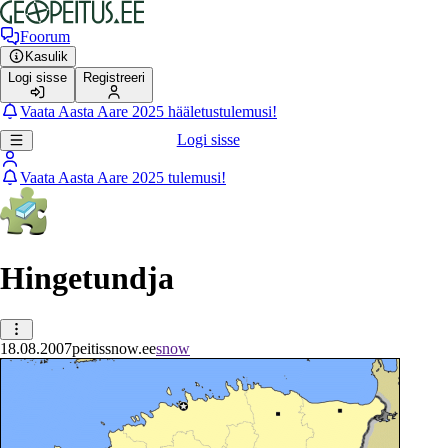
Foorum
Kasulik
Logi sisse
Registreeri
Vaata Aasta Aare 2025 hääletustulemusi!
Logi sisse
Vaata Aasta Aare 2025 tulemusi!
Hingetundja
18.08.2007
peitis
snow.ee
snow