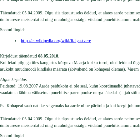
Täiendatud: 05.04.2009. Olgu siis täpsustuseks öeldud, et alates aarde peitmis
ümbrusesse meisterdatud ning muuhulgas esialgu viidatud puuehitis ammu maha l
Seotud lingid:
http://et.wikipedia.org/wiki/Raigastvere
Kirjeldust täiendatud
08.05.2018
.
Kui leiad pilguga üles kaugustes kõrguva Maarja kiriku torni, oled leidnud õige 
asukoht muudmoodi kindlaks määrata (abivahend on kohapeal olemas). Varem kirj
Algne kirjeldus:
Peidetud: 19.08.2007 Aarde peidukoht ei ole seal, kuhu koordinaadid juhatavad 
vaadatuna lähima väikseima puuehitise parempoolse nurga lähedal. (...jah sõl
Ps. Kohapeal saab natuke selgemaks ka aarde nime päritolu ja kui keegi juhtumis
Täiendatud: 05.04.2009. Olgu siis täpsustuseks öeldud, et alates aarde peitmis
ümbrusesse meisterdatud ning muuhulgas esialgu viidatud puuehitis ammu maha l
Seotud lingid: