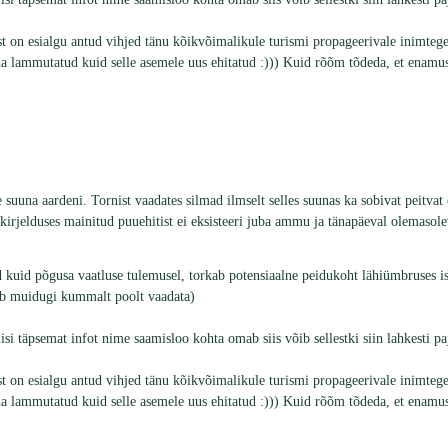
est on esialgu antud vihjed tänu kõikvõimalikule turismi propageerivale inimte
ammutatud kuid selle asemele uus ehitatud :))) Kuid rõõm tõdeda, et enamustel
suuna aardeni. Tornist vaadates silmad ilmselt selles suunas ka sobivat peitvat o
elduses mainitud puuehitist ei eksisteeri juba ammu ja tänapäeval olemasoleva
kuid põgusa vaatluse tulemusel, torkab potensiaalne peidukoht lähiümbruses ise
tub muidugi kummalt poolt vaadata)
i täpsemat infot nime saamisloo kohta omab siis võib sellestki siin lahkesti pa
est on esialgu antud vihjed tänu kõikvõimalikule turismi propageerivale inimte
ammutatud kuid selle asemele uus ehitatud :))) Kuid rõõm tõdeda, et enamustel