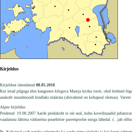
Kirjeldus
Kirjeldust täiendatud
08.05.2018
.
Kui leiad pilguga üles kaugustes kõrguva Maarja kiriku torni, oled leidnud õige 
asukoht muudmoodi kindlaks määrata (abivahend on kohapeal olemas). Varem kirj
Algne kirjeldus:
Peidetud: 19.08.2007 Aarde peidukoht ei ole seal, kuhu koordinaadid juhatavad 
vaadatuna lähima väikseima puuehitise parempoolse nurga lähedal. (...jah sõl
Ps. Kohapeal saab natuke selgemaks ka aarde nime päritolu ja kui keegi juhtumis