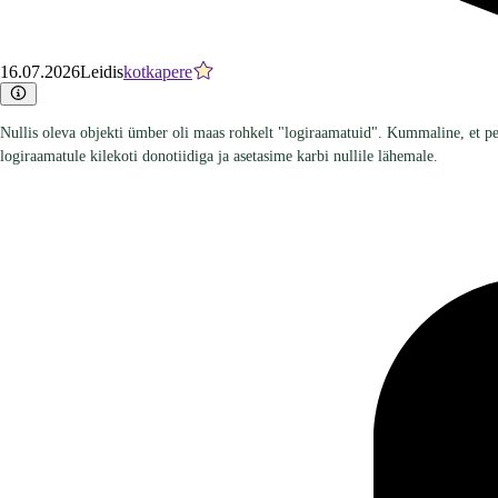
16.07.2026
Leidis
kotkapere
Nullis oleva objekti ümber oli maas rohkelt "logiraamatuid". Kummaline, et peld
logiraamatule kilekoti donotiidiga ja asetasime karbi nullile lähemale.