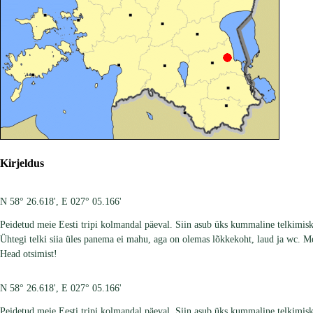
Kirjeldus
N 58° 26.618', E 027° 05.166'
Peidetud meie Eesti tripi kolmandal päeval. Siin asub üks kummaline telkimisk
Ühtegi telki siia üles panema ei mahu, aga on olemas lõkkekoht, laud ja wc. M
Head otsimist!
N 58° 26.618', E 027° 05.166'
Peidetud meie Eesti tripi kolmandal päeval. Siin asub üks kummaline telkimisk