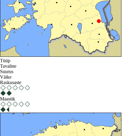
Tüüp
Tavaline
Suurus
Väike
Raskusaste
Maastik