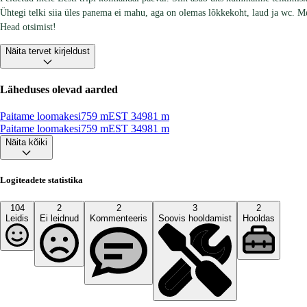
Ühtegi telki siia üles panema ei mahu, aga on olemas lõkkekoht, laud ja wc. M
Head otsimist!
Näita tervet kirjeldust
Läheduses olevad aarded
Paitame loomakesi
759
m
EST 3
4981
m
Paitame loomakesi
759
m
EST 3
4981
m
Näita kõiki
Logiteadete statistika
104
2
2
3
2
Leidis
Ei leidnud
Kommenteeris
Soovis hooldamist
Hooldas