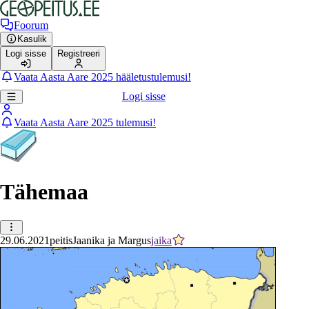
Foorum
Kasulik
Logi sisse
Registreeri
Vaata Aasta Aare 2025 hääletustulemusi!
Logi sisse
Vaata Aasta Aare 2025 tulemusi!
Tähemaa
29.06.2021
peitis
Jaanika ja Margus
jaika