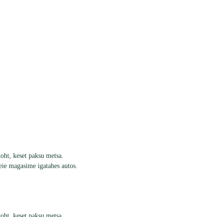
oht, keset paksu metsa.
eie magasime igatahes autos.
oht, keset paksu metsa.