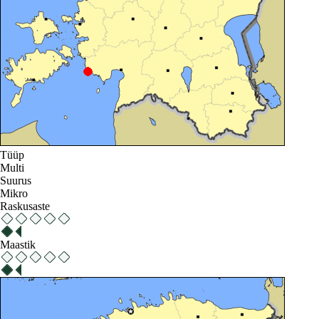
Tüüp
Multi
Suurus
Mikro
Raskusaste
Maastik