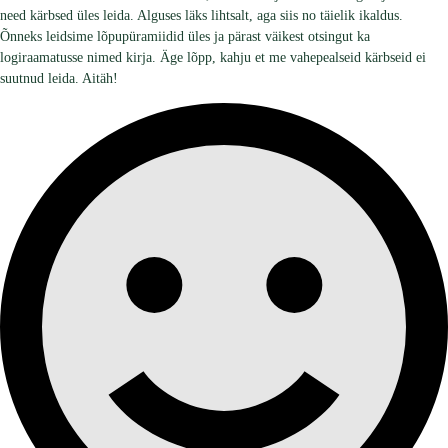
need kärbsed üles leida. Alguses läks lihtsalt, aga siis no täielik ikaldus.
Õnneks leidsime lõpupüramiidid üles ja pärast väikest otsingut ka
logiraamatusse nimed kirja. Äge lõpp, kahju et me vahepealseid kärbseid ei
suutnud leida. Aitäh!