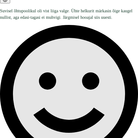
Suvisel õhtupoolikul oli vist liiga valge. Ühte helkurit märkasin õige kaugel
nullist, aga edasi-tagasi ei muhvigi. Järgmisel hooajal siis uuesti.