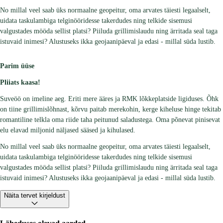
No millal veel saab üks normaalne geopeitur, oma arvates täiesti legaalselt,
uidata taskulambiga telginööridesse takerdudes ning telkide sisemusi
valgustades mööda sellist platsi? Piiluda grillimislaudu ning ärritada seal taga
istuvaid inimesi? Alustuseks ikka geojaanipäeval ja edasi - millal süda lustib.
Parim üüse
Pliiats kaasa!
Suveöö on imeline aeg. Eriti mere ääres ja RMK lõkkeplatside ligiduses. Õhk
on tiine grillimislõhnast, kõrvu paitab merekohin, kerge kiheluse hinge tekitab
romantiline telkla oma riide taha peitunud saladustega. Oma põnevat pinisevat
elu elavad miljonid näljased sääsed ja kihulased.
No millal veel saab üks normaalne geopeitur, oma arvates täiesti legaalselt,
uidata taskulambiga telginööridesse takerdudes ning telkide sisemusi
valgustades mööda sellist platsi? Piiluda grillimislaudu ning ärritada seal taga
istuvaid inimesi? Alustuseks ikka geojaanipäeval ja edasi - millal süda lustib.
Näita tervet kirjeldust