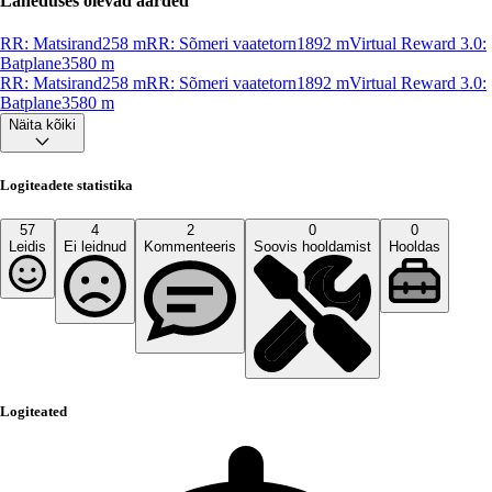
Läheduses olevad aarded
RR: Matsirand
258
m
RR: Sõmeri vaatetorn
1892
m
Virtual Reward 3.0:
Batplane
3580
m
RR: Matsirand
258
m
RR: Sõmeri vaatetorn
1892
m
Virtual Reward 3.0:
Batplane
3580
m
Näita kõiki
Logiteadete statistika
57
4
2
0
0
Leidis
Ei leidnud
Kommenteeris
Soovis hooldamist
Hooldas
Logiteated