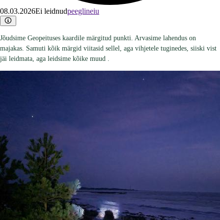
08.03.2026
Ei leidnud
peeglineiu
Jõudsime Geopeituses kaardile märgitud punkti. Arvasime lahendus on
majakas. Samuti kõik märgid viitasid sellel, aga vihjetele tuginedes, siiski vist
jäi leidmata, aga leidsime kõike muud .