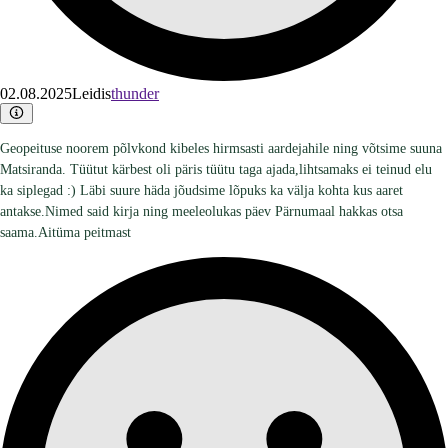
02.08.2025
Leidis
thunder
Geopeituse noorem põlvkond kibeles hirmsasti aardejahile ning võtsime suuna
Matsiranda. Tüütut kärbest oli päris tüütu taga ajada,lihtsamaks ei teinud elu
ka siplegad :) Läbi suure häda jõudsime lõpuks ka välja kohta kus aaret
antakse.Nimed said kirja ning meeleolukas päev Pärnumaal hakkas otsa
saama.Aitüma peitmast