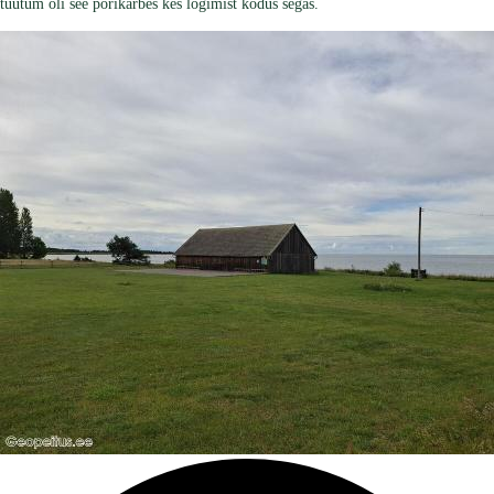
tüütum oli see porikärbes kes logimist kodus segas.