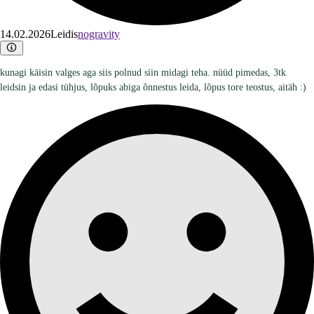
14.02.2026
Leidis
nogravity
kunagi käisin valges aga siis polnud siin midagi teha. nüüd pimedas, 3tk
leidsin ja edasi tühjus, lõpuks abiga õnnestus leida, lõpus tore teostus, aitäh :)