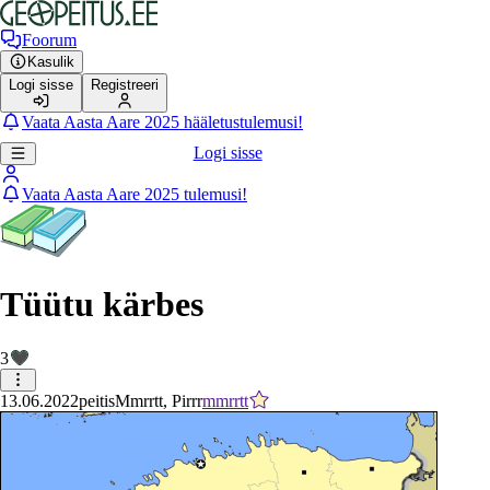
Foorum
Kasulik
Logi sisse
Registreeri
Vaata Aasta Aare 2025 hääletustulemusi!
Logi sisse
Vaata Aasta Aare 2025 tulemusi!
Tüütu kärbes
3
13.06.2022
peitis
Mmrrtt, Pirrr
mmrrtt