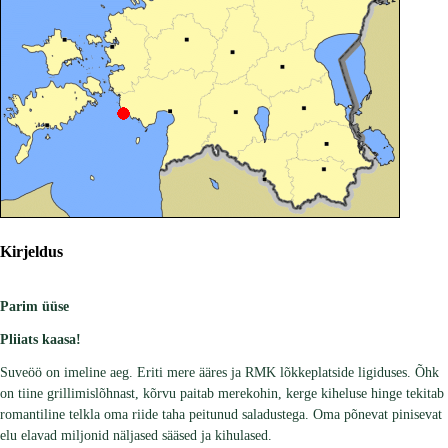
Kirjeldus
Parim üüse
Pliiats kaasa!
Suveöö on imeline aeg. Eriti mere ääres ja RMK lõkkeplatside ligiduses. Õhk
on tiine grillimislõhnast, kõrvu paitab merekohin, kerge kiheluse hinge tekitab
romantiline telkla oma riide taha peitunud saladustega. Oma põnevat pinisevat
elu elavad miljonid näljased sääsed ja kihulased.