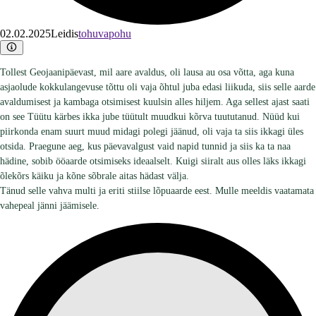
02.02.2025
Leidis
tohuvapohu
Tollest Geojaanipäevast, mil aare avaldus, oli lausa au osa võtta, aga kuna
asjaolude kokkulangevuse tõttu oli vaja õhtul juba edasi liikuda, siis selle aarde
avaldumisest ja kambaga otsimisest kuulsin alles hiljem. Aga sellest ajast saati
on see Tüütu kärbes ikka jube tüütult muudkui kõrva tuututanud. Nüüd kui
piirkonda enam suurt muud midagi polegi jäänud, oli vaja ta siis ikkagi üles
otsida. Praegune aeg, kus päevavalgust vaid napid tunnid ja siis ka ta naa
hädine, sobib ööaarde otsimiseks ideaalselt. Kuigi siiralt aus olles läks ikkagi
õlekõrs käiku ja kõne sõbrale aitas hädast välja.
Tänud selle vahva multi ja eriti stiilse lõpuaarde eest. Mulle meeldis vaatamata
vahepeal jänni jäämisele.