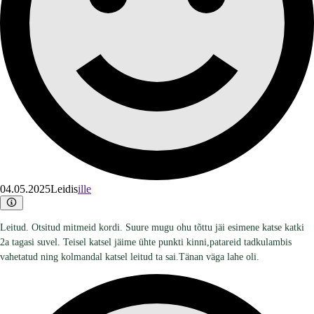
04.05.2025
Leidis
ille
Leitud. Otsitud mitmeid kordi. Suure mugu ohu tõttu jäi esimene katse katki
2a tagasi suvel. Teisel katsel jäime ühte punkti kinni,patareid tadkulambis
vahetatud ning kolmandal katsel leitud ta sai.Tänan väga lahe oli.