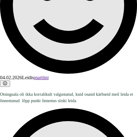
04.02.2026
Leidis
martiini
Otsinguala oli ikka korralikult valgustatud, kuid osasid kärbseid meil leida ei
õnnestunud. lõpp punkt õnnestus siiski leida.