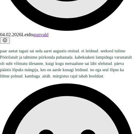
04.02.2026
Leidis
gunvald
paar aastat tagasi sai seda aaret augustis otsitud. ei leidnud. seekord tulime
Pöörilaiult ja tahtsime piirkonda puhastada. kaheksakesi lampidega varustatult
oli suht võimatu ülesanne, kuigi kogu metsaalune sai läbi sõelutud. päeva
päästis lõpuks mängija, kes on aarde kunagi leidnud. no ega seal lõpus ka
lihtne polnud. kambaga. aitäh. märgistus rajal tahab hooldust.