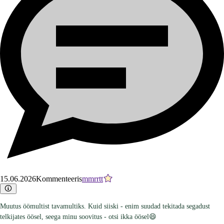
15.06.2026
Kommenteeris
mmrrtt
Muutus öömultist tavamultiks. Kuid siiski - enim suudad tekitada segadust
telkijates öösel, seega minu soovitus - otsi ikka öösel😄