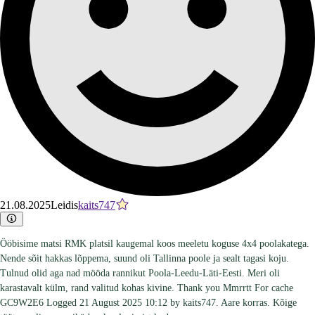
21.08.2025
Leidis
kaits747
Ööbisime matsi RMK platsil kaugemal koos meeletu koguse 4x4 poolakatega.
Nende sõit hakkas lõppema, suund oli Tallinna poole ja sealt tagasi koju.
Tulnud olid aga nad mööda rannikut Poola-Leedu-Läti-Eesti. Meri oli
karastavalt külm, rand valitud kohas kivine. Thank you Mmrrtt For cache
GC9W2E6 Logged 21 August 2025 10:12 by kaits747. Aare korras. Kõige