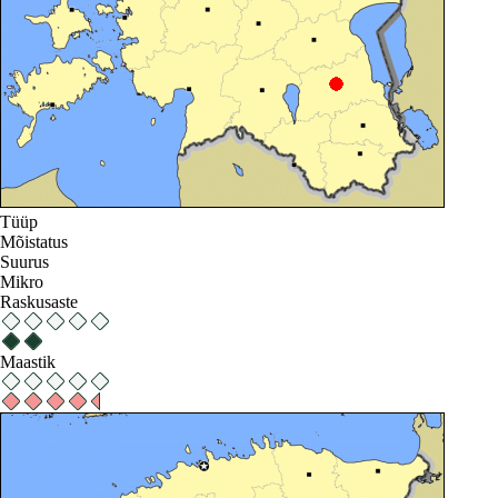
Tüüp
Mõistatus
Suurus
Mikro
Raskusaste
Maastik