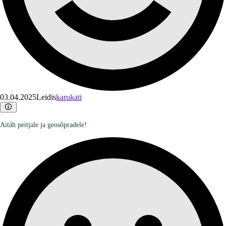
03.04.2025
Leidis
karukati
Aitäh peitjale ja geosõpradele!