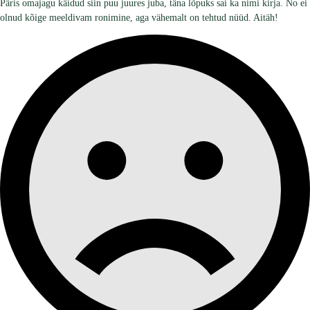
Päris omajagu käidud siin puu juures juba, täna lõpuks sai ka nimi kirja. No ei
olnud kõige meeldivam ronimine, aga vähemalt on tehtud nüüd. Aitäh!