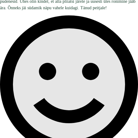
pudenesid. Ühes olin kindel, et alla pliiatsi järele ja uusesti üles ronimine jääb
ära. Õnneks jäi südamik näpu vahele kuidagi. Tänud peitjale!