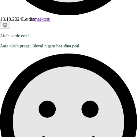
13.10.2024
Leidis
markosu
Aitäh aarde eest!
Aare püsib praegu üleval pigem hea sõna peal.