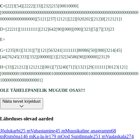
C=
[22]3[54][2222][33][232]215[00010000]
[000000000000000000000000000000000000000000000000000000000000000
0000000000000000][5121]237[12121][22][020202][212]0[212121]1
D=[22211][111111111][212]642[90][000][090][323][5][7][33]23
E=
G=1235[81][3131][7][121]563241[1111111]80986[50][000]3214[45]
[44]76245[333][332][00000][1][232]34586[90][00000]23129
H=[33][21212][121212][001][7]3240[71]5[1321]29[111111]30123[121]
[000000001000000000000001000000000000000010000000000000000000000
1000000000000000001]
OLE TÄHELEPANELIK MUGUDE OSAS!!!
Näita tervet kirjeldust
Läheduses olevad aarded
Jõulukarbi
25
m
Vabastamine
45
m
Muusikaline anagramm
68
m
Ristsõna
146
m
Ka-la-le
179
m
Ood Supilinnale
251
m
Vaalaskala
274