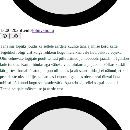
13.06.2025
Leidis
tohuvapohu
1
Täna siis lõpuks jõudis ka sellele aardele küünte taha ajamise kord kätte.
Tegelikult oligi vist kõige rohkem kogu meie kambale huvipakkuv objekt.
Olin eelnevate logijate poolt tehtud pilte näinud ja noooooh, jaaaah. .. Igatahes
kole tundus. Kartul hindas aga väheke vaid olukorda ja juba ta kõlkus kuskil
kõrgustes. Jumal tänatud, et puu oli lehtes ja alt suurt midagi ei näinud, et kui
peenikeste okste küljes ta parajasti ripnes. Igatahes olevat seal üleval ikka
tublisti kõikunud kogu see kaadervärk. Aga tehtud, sellel saagal joon all.
Tänud peitjale mõistatuse ja aarde eest