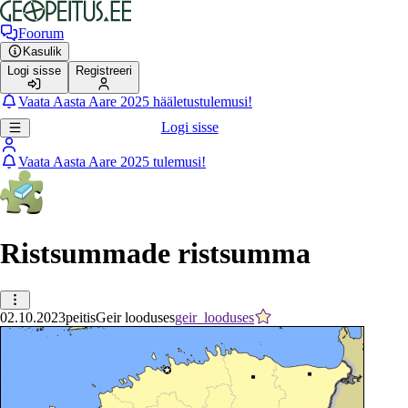
Foorum
Kasulik
Logi sisse
Registreeri
Vaata Aasta Aare 2025 hääletustulemusi!
Logi sisse
Vaata Aasta Aare 2025 tulemusi!
Ristsummade ristsumma
02.10.2023
peitis
Geir looduses
geir_looduses