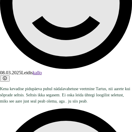
08.03.2025
Leidis
kallo
Kena kevadise pidupäeva puhul nädalavahetuse veetmine Tartus, nii aarete kui
sõprade seltsis. Seltsis ikka segasem. Ei oska leida ühtegi loogilist seletust,
miks see aare just seal peab olema, aga.. ju siis peab.