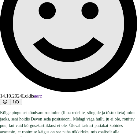
14.10.2024
Leidis
aare
1
Kõige pingutustnõudvam ronimine (ilma redelite, slingide ja tõstukiteta) minu
jaoks, seni hoidis Devon seda positsiooni. Midagi väga hullu ju ei ole, ronitav
puu, kui vaid kõrgusekartlikkust ei ole. Üleval taskust pastakat kobides
avastasin, et ronimise käigus on see puha tükkideks, mis osaliselt alla