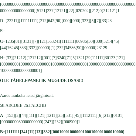
[000000000000000000000000000000000000000000000000000000000000000
0000000000000000][5121]237[12121][22][020202][212]0[212121]1
D=[22211][111111111][212]642[90][000][090][323][5][7][33]23
E=
G=1235[81][3131][7][121]563241[1111111]80986[50][000]3214[45]
[44]76245[333][332][00000][1][232]34586[90][00000]23129
H=[33][21212][121212][001][7]3240[71]5[1321]29[111111]30123[121]
[000000001000000000000001000000000000000010000000000000000000000
1000000000000000001]
OLE TÄHELEPANELIK MUGUDE OSAS!!!
Aarde asukoha leiad järgmiselt:
58.ABCDEE 26.FAEGHB
A=
[153][2][44][111][121][1211][25][531][45][1112111][6][212][0101]
[0000000080000000000][243][232][000900]1
B=
[1111111]341[11][13][332][000100010000001000100001000010000]