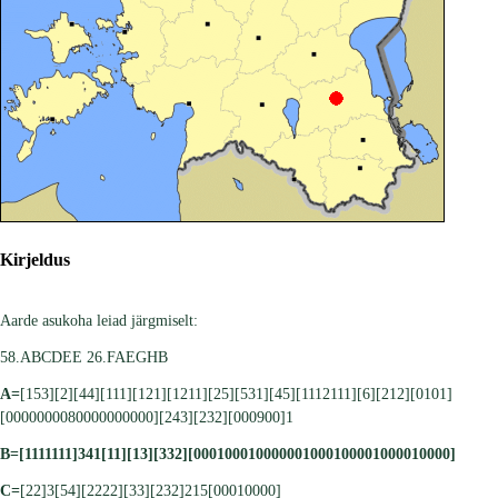
Kirjeldus
Aarde asukoha leiad järgmiselt:
58.ABCDEE 26.FAEGHB
A=
[153][2][44][111][121][1211][25][531][45][1112111][6][212][0101]
[0000000080000000000][243][232][000900]1
B=
[1111111]341[11][13][332][000100010000001000100001000010000]
C=
[22]3[54][2222][33][232]215[00010000]