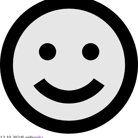
12.10.2024
Leidis
miki