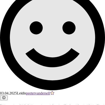
03.04.2025
Leidis
peetervandersell