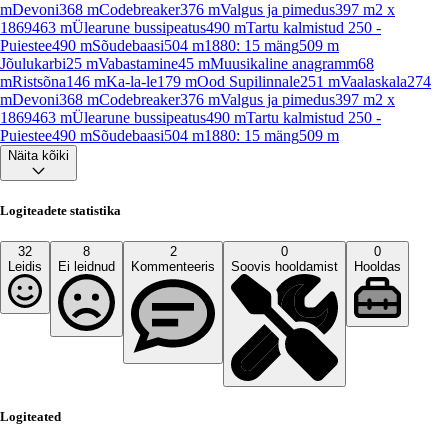
m
Devoni
368
m
Codebreaker
376
m
Valgus ja pimedus
397
m
2 x
1869
463
m
Ülearune bussipeatus
490
m
Tartu kalmistud 250 -
Puiestee
490
m
Sõudebaasi
504
m
1880: 15 mäng
509
m
Jõulukarbi
25
m
Vabastamine
45
m
Muusikaline anagramm
68
m
Ristsõna
146
m
Ka-la-le
179
m
Ood Supilinnale
251
m
Vaalaskala
274
m
Devoni
368
m
Codebreaker
376
m
Valgus ja pimedus
397
m
2 x
1869
463
m
Ülearune bussipeatus
490
m
Tartu kalmistud 250 -
Puiestee
490
m
Sõudebaasi
504
m
1880: 15 mäng
509
m
Näita kõiki
Logiteadete statistika
32
8
2
0
0
Leidis
Ei leidnud
Kommenteeris
Soovis hooldamist
Hooldas
Logiteated