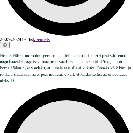
26.09.2024
Leidis
kraamets
Hea, et Härral on ronimisgeen, mina oleks juba paari meetri peal värisenud
nagu haavaleht aga isegi maa pealt vaadates tundus see niiii kõrge, et mitu
korda hõikasin, et vaadaku, et jumala eest alla ei kukuks. Õnneks kõik hästi ja
rohkem sinna ronima ei pea, mõtlesime küll, et kuidas sellist aaret hooldada
oleks :D