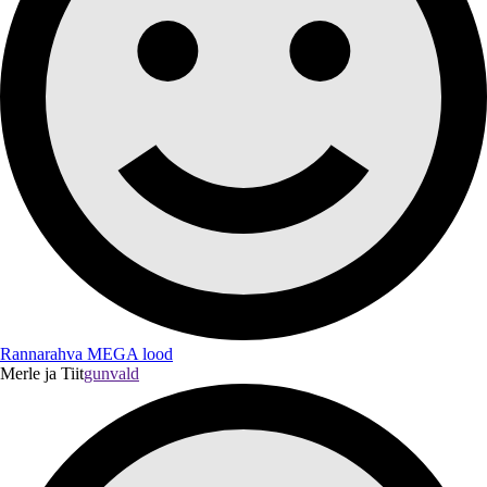
Rannarahva MEGA lood
Merle ja Tiit
gunvald