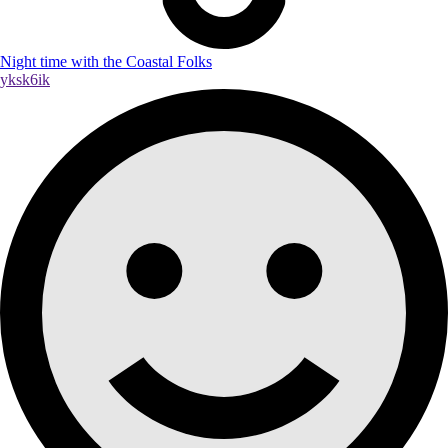
Night time with the Coastal Folks
yksk6ik