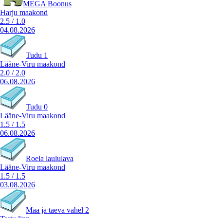
MEGA Boonus
Harju maakond
2.5
/
1.0
04.08.2026
Tudu 1
Lääne-Viru maakond
2.0
/
2.0
06.08.2026
Tudu 0
Lääne-Viru maakond
1.5
/
1.5
06.08.2026
Roela laululava
Lääne-Viru maakond
1.5
/
1.5
03.08.2026
Maa ja taeva vahel 2