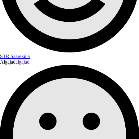
STR Saareküla
Algajad
algajad