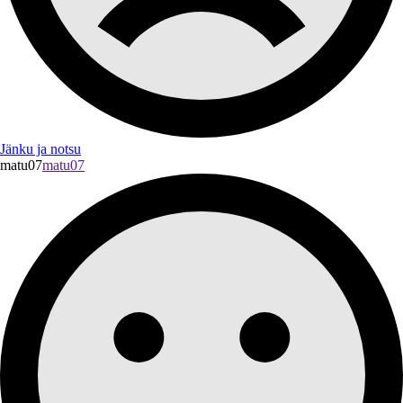
Jänku ja notsu
matu07
matu07