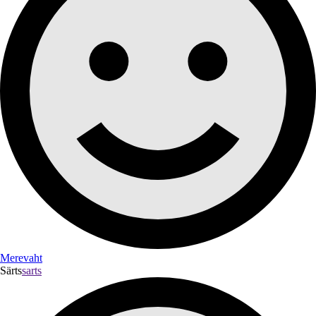
Merevaht
Särts
sarts