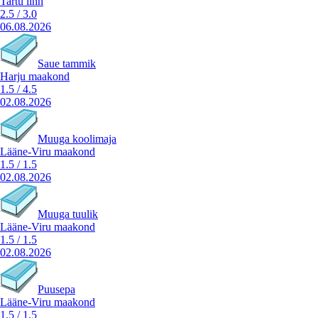
Tartu linn
2.5
/
3.0
06.08.2026
Saue tammik
Harju maakond
1.5
/
4.5
02.08.2026
Muuga koolimaja
Lääne-Viru maakond
1.5
/
1.5
02.08.2026
Muuga tuulik
Lääne-Viru maakond
1.5
/
1.5
02.08.2026
Puusepa
Lääne-Viru maakond
1.5
/
1.5