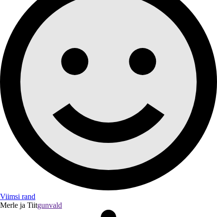
Viimsi rand
Merle ja Tiit
gunvald