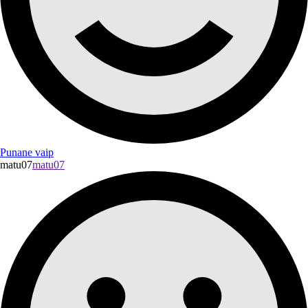
Punane vaip
matu07
matu07