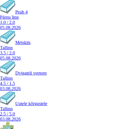
Peab 4
Pärnu linn
1.0
/
2.0
05.08.2026
Metskits
Tallinn
3.5
/
2.0
05.08.2026
Dvigateli veetorn
Tallinn
4.5
/
1.5
03.08.2026
Uutele kõrgustele
Tallinn
2.5
/
5.0
03.08.2026