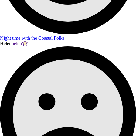
Night time with the Coastal Folks
Helen
helen