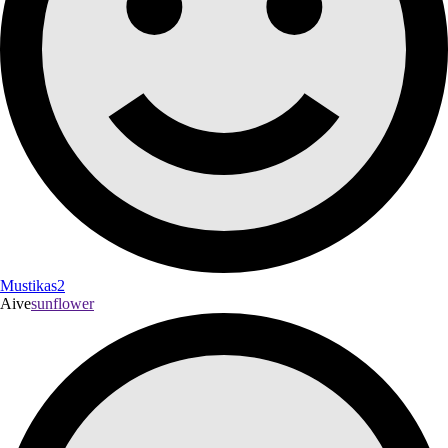
Mustikas2
Aive
sunflower