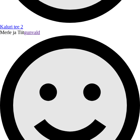
Kaluri tee 2
Merle ja Tiit
gunvald