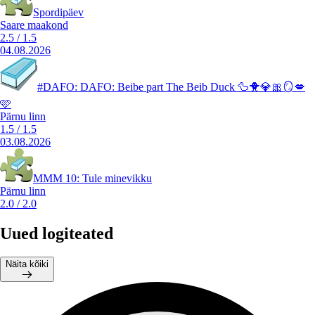
Spordipäev
Saare maakond
2.5
/
1.5
04.08.2026
#DAFO: DAFO: Beibe part The Beib Duck 🦆🐥💎🎀🪞💋
🩷
Pärnu linn
1.5
/
1.5
03.08.2026
MMM 10: Tule minevikku
Pärnu linn
2.0
/
2.0
Uued logiteated
Näita kõiki