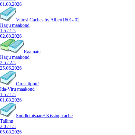
01.08.2026
Viimsi Caches by Albert1601- 02
Harju maakond
1.5
/
1.5
02.08.2026
Raamatu
Harju maakond
2.5
/
2.5
25.06.2026
Orust tippu!
Ida-Viru maakond
1.5
/
1.5
01.08.2026
Suudlemisaare/ Kissing cache
Tallinn
2.0
/
1.5
05.08.2026