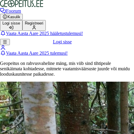
Foorum
Kasulik
Logi sisse
Registreeri
Vaata Aasta Aare 2025 hääletustulemusi!
Logi sisse
Vaata Aasta Aare 2025 tulemusi!
Geopeitus on rahvusvaheline mäng, mis viib sind tihtipeale
senikäimata kohtadesse, mitmete vaatamisväärsuste juurde või muidu
looduskaunitesse paikadesse.