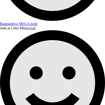
Rannarahva MEGA lood
Jaak ja Liina Mia
nomad