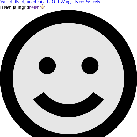
Vanad tiivad, uued rattad / Old Wings, New Wheels
Helen ja Ingrid
helen