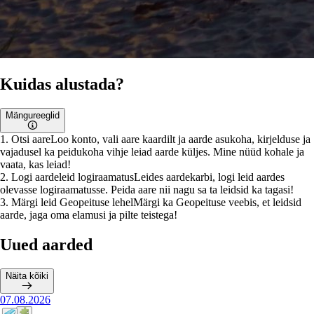
Kuidas alustada?
Mängureeglid
1
.
Otsi aare
Loo konto, vali aare kaardilt ja aarde asukoha, kirjelduse ja
vajadusel ka peidukoha vihje leiad aarde küljes. Mine nüüd kohale ja
vaata, kas leiad!
2
.
Logi aardeleid logiraamatus
Leides aardekarbi, logi leid aardes
olevasse logiraamatusse. Peida aare nii nagu sa ta leidsid ka tagasi!
3
.
Märgi leid Geopeituse lehel
Märgi ka Geopeituse veebis, et leidsid
aarde, jaga oma elamusi ja pilte teistega!
Uued aarded
Näita kõiki
07.08.2026