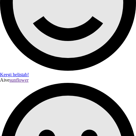
Keegi helistab!
Aive
sunflower