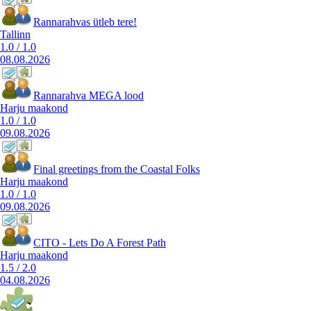
Rannarahvas ütleb tere!
Tallinn
1.0
/
1.0
08.08.2026
Rannarahva MEGA lood
Harju maakond
1.0
/
1.0
09.08.2026
Final greetings from the Coastal Folks
Harju maakond
1.0
/
1.0
09.08.2026
CITO - Lets Do A Forest Path
Harju maakond
1.5
/
2.0
04.08.2026