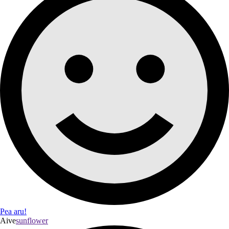
Pea aru!
Aive
sunflower