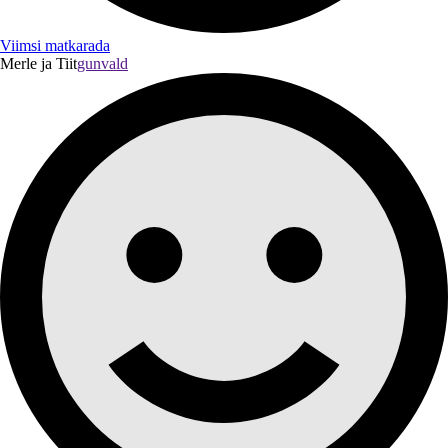
Viimsi matkarada
Merle ja Tiit
gunvald