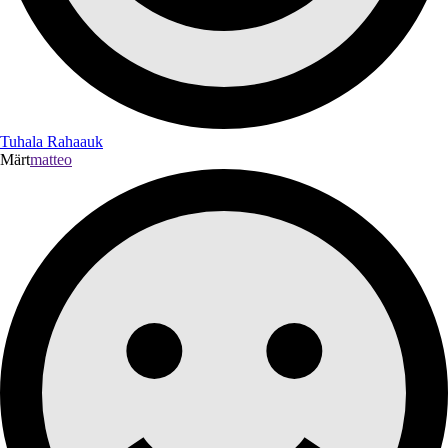
Tuhala Rahaauk
Märt
matteo