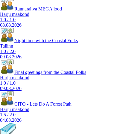
Rannarahva MEGA lood
Harju maakond
1.0
/
1.0
08.08.2026
Night time with the Coastal Folks
Tallinn
1.0
/
2.0
09.08.2026
Final greetings from the Coastal Folks
Harju maakond
1.0
/
1.0
09.08.2026
CITO - Lets Do A Forest Path
Harju maakond
1.5
/
2.0
04.08.2026