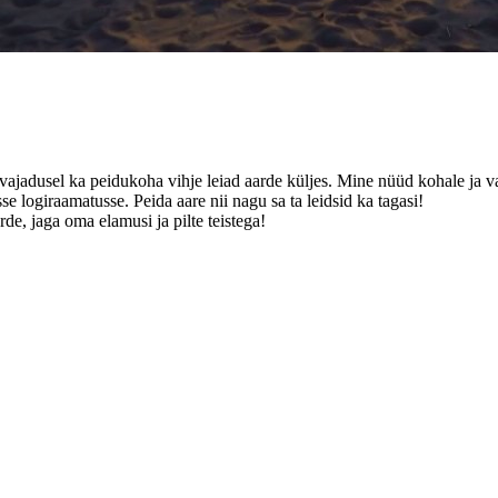
a vajadusel ka peidukoha vihje leiad aarde küljes. Mine nüüd kohale ja va
se logiraamatusse. Peida aare nii nagu sa ta leidsid ka tagasi!
de, jaga oma elamusi ja pilte teistega!