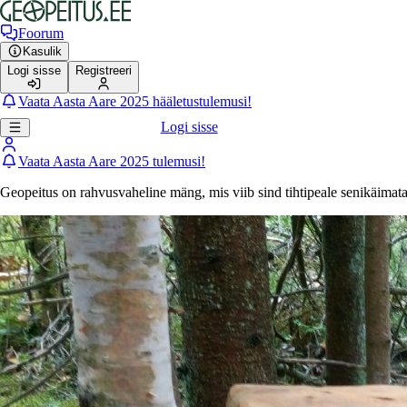
Foorum
Kasulik
Logi sisse
Registreeri
Vaata Aasta Aare 2025 hääletustulemusi!
Logi sisse
Vaata Aasta Aare 2025 tulemusi!
Geopeitus on rahvusvaheline mäng, mis viib sind tihtipeale senikäimat