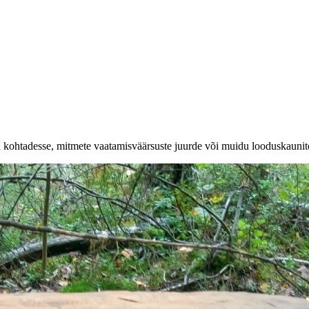
a kohtadesse, mitmete vaatamisväärsuste juurde või muidu looduskaunit