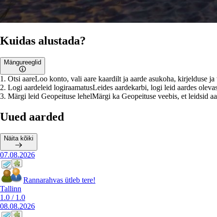
Kuidas alustada?
Mängureeglid
1
.
Otsi aare
Loo konto, vali aare kaardilt ja aarde asukoha, kirjelduse j
2
.
Logi aardeleid logiraamatus
Leides aardekarbi, logi leid aardes olevas
3
.
Märgi leid Geopeituse lehel
Märgi ka Geopeituse veebis, et leidsid aar
Uued aarded
Näita kõiki
07.08.2026
Rannarahvas ütleb tere!
Tallinn
1.0
/
1.0
08.08.2026