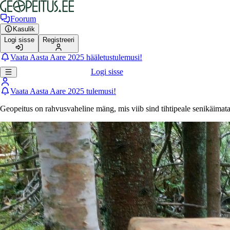
Foorum
Kasulik
Logi sisse
Registreeri
Vaata Aasta Aare 2025 hääletustulemusi!
Logi sisse
Vaata Aasta Aare 2025 tulemusi!
Geopeitus on rahvusvaheline mäng, mis viib sind tihtipeale senikäimat