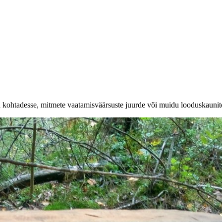
a kohtadesse, mitmete vaatamisväärsuste juurde või muidu looduskaunit