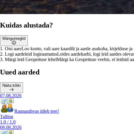
Kuidas alustada?
Mängureeglid
1
.
Otsi aare
Loo konto, vali aare kaardilt ja aarde asukoha, kirjelduse j
2
.
Logi aardeleid logiraamatus
Leides aardekarbi, logi leid aardes olevas
3
.
Märgi leid Geopeituse lehel
Märgi ka Geopeituse veebis, et leidsid aar
Uued aarded
Näita kõiki
07.08.2026
Rannarahvas ütleb tere!
Tallinn
1.0
/
1.0
08.08.2026