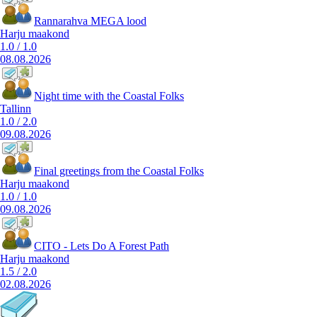
Rannarahva MEGA lood
Harju maakond
1.0
/
1.0
08.08.2026
Night time with the Coastal Folks
Tallinn
1.0
/
2.0
09.08.2026
Final greetings from the Coastal Folks
Harju maakond
1.0
/
1.0
09.08.2026
CITO - Lets Do A Forest Path
Harju maakond
1.5
/
2.0
02.08.2026