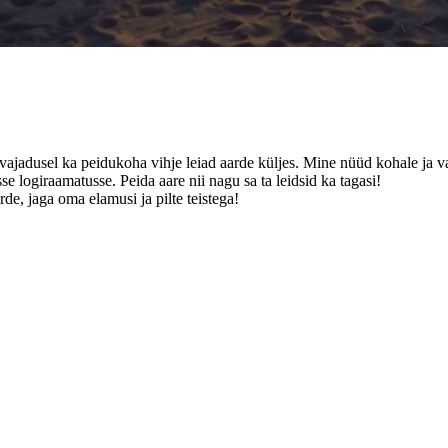
a vajadusel ka peidukoha vihje leiad aarde küljes. Mine nüüd kohale ja va
se logiraamatusse. Peida aare nii nagu sa ta leidsid ka tagasi!
de, jaga oma elamusi ja pilte teistega!