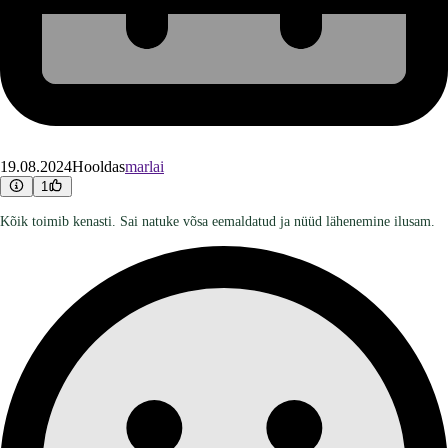
19.08.2024
Hooldas
marlai
1
Kõik toimib kenasti. Sai natuke võsa eemaldatud ja nüüd lähenemine ilusam.