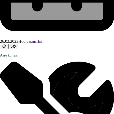
26.03.2023
Hooldas
marlai
3
Aare korras.