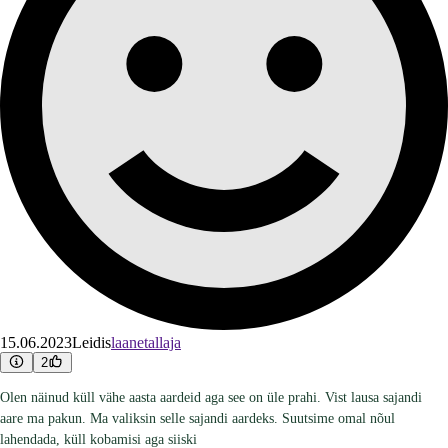
15.06.2023
Leidis
laanetallaja
2
Olen näinud küll vähe aasta aardeid aga see on üle prahi. Vist lausa sajandi
aare ma pakun. Ma valiksin selle sajandi aardeks. Suutsime omal nõul
lahendada, küll kobamisi aga siiski