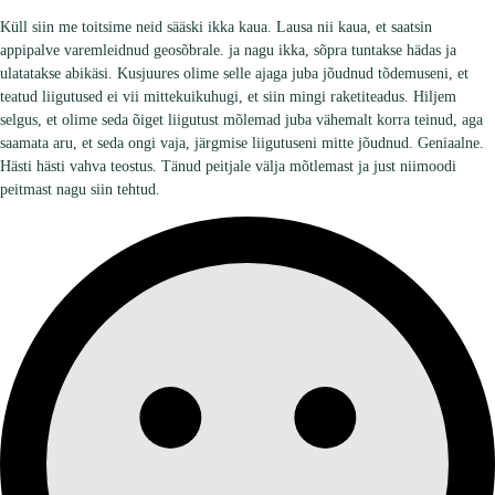
Küll siin me toitsime neid sääski ikka kaua. Lausa nii kaua, et saatsin
appipalve varemleidnud geosõbrale. ja nagu ikka, sõpra tuntakse hädas ja
ulatatakse abikäsi. Kusjuures olime selle ajaga juba jõudnud tõdemuseni, et
teatud liigutused ei vii mittekuikuhugi, et siin mingi raketiteadus. Hiljem
selgus, et olime seda õiget liigutust mõlemad juba vähemalt korra teinud, aga
saamata aru, et seda ongi vaja, järgmise liigutuseni mitte jõudnud. Geniaalne.
Hästi hästi vahva teostus. Tänud peitjale välja mõtlemast ja just niimoodi
peitmast nagu siin tehtud.