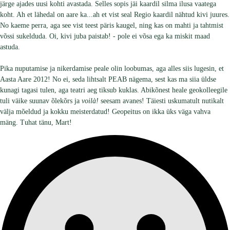
järge ajades uusi kohti avastada. Selles sopis jäi kaardil silma ilusa vaatega
koht. Ah et lähedal on aare ka...ah et vist seal Regio kaardil nähtud kivi juures.
No kaeme perra, aga see vist teest päris kaugel, ning kas on mahti ja tahtmist
võssi sukelduda. Oi, kivi juba paistab! - pole ei võsa ega ka miskit maad
astuda.
Pika nuputamise ja nikerdamise peale olin loobumas, aga alles siis lugesin, et
Aasta Aare 2012! No ei, seda lihtsalt PEAB nägema, sest kas ma siia üldse
kunagi tagasi tulen, aga teatri aeg tiksub kuklas. Abikõnest heale geokolleegile
tuli väike suunav õlekõrs ja
voilà!
seesam avanes! Täiesti uskumatult nutikalt
välja mõeldud ja kokku meisterdatud! Geopeitus on ikka üks väga vahva
mäng. Tuhat tänu, Mart!