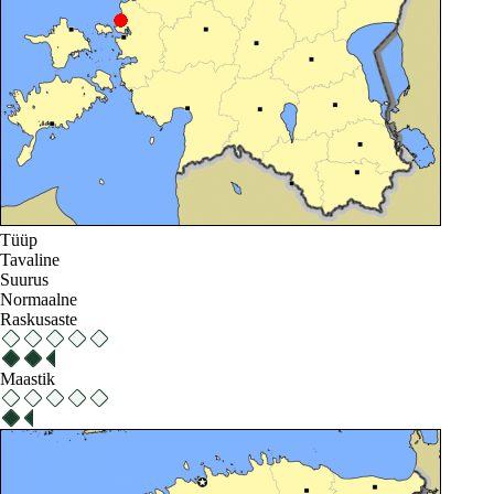
Tüüp
Tavaline
Suurus
Normaalne
Raskusaste
Maastik