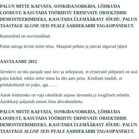
PALUN MITTE KAEVATA, SONKIDA/SORKIDA, LÕHKUDA
LOODUST, KASUTADA TÖÖRIISTU ERINEVATE OBJEKTDIDE
DEMONTEERIMISEKS, KASUTADA ÜLEMÄÄRAST JÕUDU. PALUN
TAASTAGE ALGNE SEIS PEALE AARDEKARBI TAGASIPANEKUT.
Kummikud on soovituslikud.
Palun autoga kivini mitte sõita. Maapind pehme ja jäävad sügavad jäljed.
AASTA AARE 2012
Järvekivi on üks parajalt suur kivi ja sellepärast, et erinevatel põhjustel on seal
palju käidud, tekkis mõte sinna ka üks aare peita. Kindlasti tundub, et
peidukohtasid on palju, aga........
Aarde leidmiseks on vaja rahulikult asjasse süveneda ja loogiliselt mõelda.
Aardekarp paljastab ennast ilma abivahenditeta.
PALUN MITTE KAEVATA, SONKIDA/SORKIDA, LÕHKUDA
LOODUST, KASUTADA TÖÖRIISTU ERINEVATE OBJEKTDIDE
DEMONTEERIMISEKS, KASUTADA ÜLEMÄÄRAST JÕUDU. PALUN
TAASTAGE ALGNE SEIS PEALE AARDEKARBI TAGASIPANEKUT.