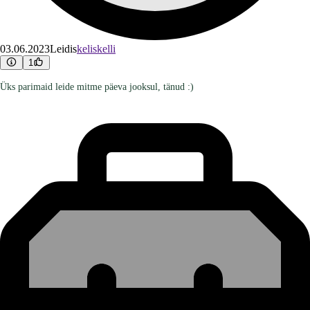
03.06.2023
Leidis
keliskelli
1
Üks parimaid leide mitme päeva jooksul, tänud :)