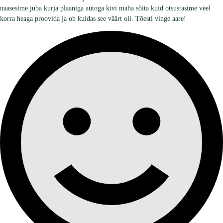
naasesime juba kurja plaaniga autoga kivi maha sõita kuid otsustasime veel
korra heaga proovida ja oh kuidas see väärt oli. Tõesti vinge aare!