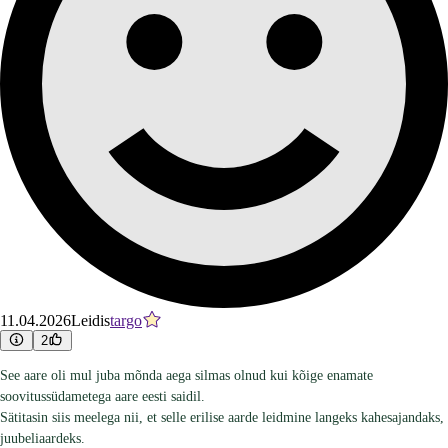
11.04.2026
Leidis
targo
2
See aare oli mul juba mõnda aega silmas olnud kui kõige enamate
soovitussüdametega aare eesti saidil.
Sätitasin siis meelega nii, et selle erilise aarde leidmine langeks kahesajandaks,
juubeliaardeks.