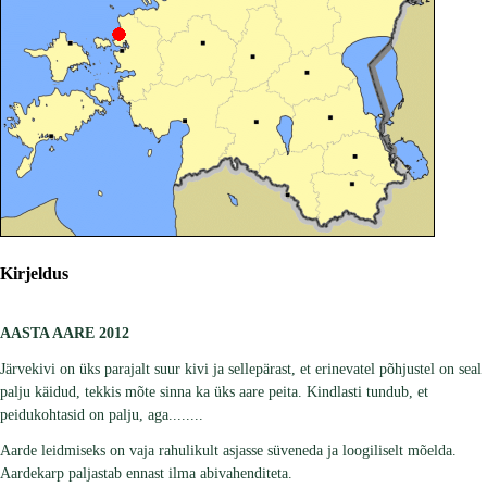
Kirjeldus
AASTA AARE 2012
Järvekivi on üks parajalt suur kivi ja sellepärast, et erinevatel põhjustel on seal
palju käidud, tekkis mõte sinna ka üks aare peita. Kindlasti tundub, et
peidukohtasid on palju, aga........
Aarde leidmiseks on vaja rahulikult asjasse süveneda ja loogiliselt mõelda.
Aardekarp paljastab ennast ilma abivahenditeta.