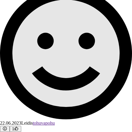
22.06.2023
Leidis
tohuvapohu
1