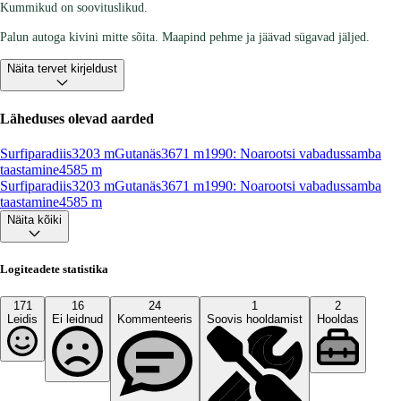
Kummikud on soovituslikud.
Palun autoga kivini mitte sõita. Maapind pehme ja jäävad sügavad jäljed.
Näita tervet kirjeldust
Läheduses olevad aarded
Surfiparadiis
3203
m
Gutanäs
3671
m
1990: Noarootsi vabadussamba
taastamine
4585
m
Surfiparadiis
3203
m
Gutanäs
3671
m
1990: Noarootsi vabadussamba
taastamine
4585
m
Näita kõiki
Logiteadete statistika
171
16
24
1
2
Leidis
Ei leidnud
Kommenteeris
Soovis hooldamist
Hooldas