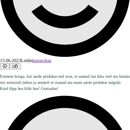
15.06.2023
Leidis
kuuseokas
1
Esimese hooga, kui aarde peidukas end avas, ei saanud ma ikka veel aru kuidas
siis niimoodi juhtus ja seejärel ei osanud ma enam aarde peidukat sulgeda.
Kuid lõpp hea kõik hea! Geniaalne!