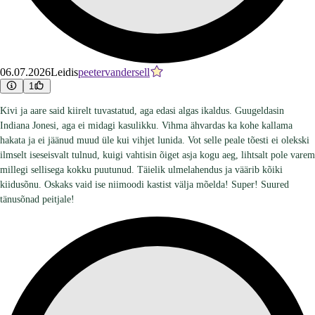
06.07.2026
Leidis
peetervandersell
1
Kivi ja aare said kiirelt tuvastatud, aga edasi algas ikaldus. Guugeldasin
Indiana Jonesi, aga ei midagi kasulikku. Vihma ähvardas ka kohe kallama
hakata ja ei jäänud muud üle kui vihjet lunida. Vot selle peale tõesti ei olekski
ilmselt iseseisvalt tulnud, kuigi vahtisin õiget asja kogu aeg, lihtsalt pole varem
millegi sellisega kokku puutunud. Täielik ulmelahendus ja väärib kõiki
kiidusõnu. Oskaks vaid ise niimoodi kastist välja mõelda! Super! Suured
tänusõnad peitjale!