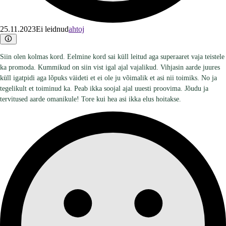
25.11.2023
Ei leidnud
ahtoj
Siin olen kolmas kord. Eelmine kord sai küll leitud aga superaaret vaja teistele
ka promoda. Kummikud on siin vist igal ajal vajalikud. Vihjasin aarde juures
küll igatpidi aga lõpuks väideti et ei ole ju võimalik et asi nii toimiks. No ja
tegelikult et toiminud ka. Peab ikka soojal ajal uuesti proovima. Jõudu ja
tervitused aarde omanikule! Tore kui hea asi ikka elus hoitakse.