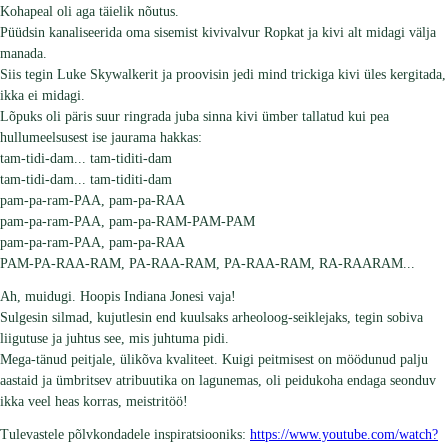
Kohapeal oli aga täielik nõutus.
Püüdsin kanaliseerida oma sisemist kivivalvur Ropkat ja kivi alt midagi välja
manada.
Siis tegin Luke Skywalkerit ja proovisin jedi mind trickiga kivi üles kergitada,
ikka ei midagi.
Lõpuks oli päris suur ringrada juba sinna kivi ümber tallatud kui pea
hullumeelsusest ise jaurama hakkas:
tam-tidi-dam... tam-tiditi-dam
tam-tidi-dam... tam-tiditi-dam
pam-pa-ram-PAA, pam-pa-RAA
pam-pa-ram-PAA, pam-pa-RAM-PAM-PAM
pam-pa-ram-PAA, pam-pa-RAA
PAM-PA-RAA-RAM, PA-RAA-RAM, PA-RAA-RAM, RA-RAARAM...
Ah, muidugi. Hoopis Indiana Jonesi vaja!
Sulgesin silmad, kujutlesin end kuulsaks arheoloog-seiklejaks, tegin sobiva
liigutuse ja juhtus see, mis juhtuma pidi.
Mega-tänud peitjale, ülikõva kvaliteet. Kuigi peitmisest on möödunud palju
aastaid ja ümbritsev atribuutika on lagunemas, oli peidukoha endaga seonduv
ikka veel heas korras, meistritöö!
Tulevastele põlvkondadele inspiratsiooniks:
https://www.youtube.com/watch?