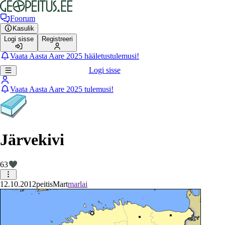
Foorum
Kasulik
Logi sisse
Registreeri
Vaata Aasta Aare 2025 hääletustulemusi!
Logi sisse
Vaata Aasta Aare 2025 tulemusi!
Järvekivi
63
12.10.2012
peitis
Mart
marlai