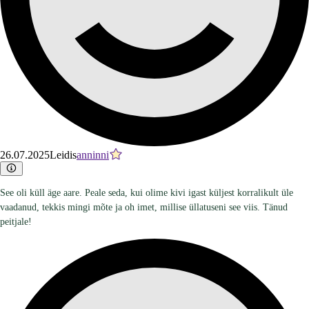
26.07.2025
Leidis
anninni
See oli küll äge aare. Peale seda, kui olime kivi igast küljest korralikult üle
vaadanud, tekkis mingi mõte ja oh imet, millise üllatuseni see viis. Tänud
peitjale!