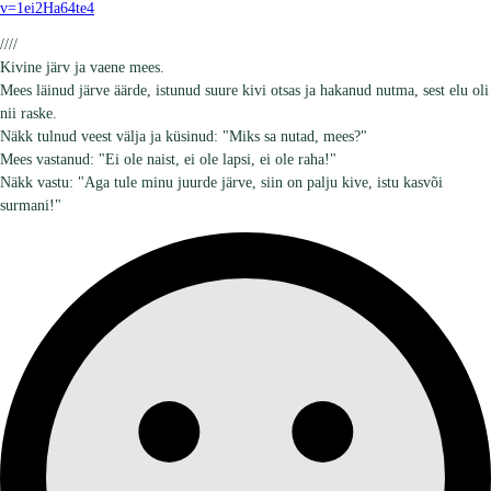
v=1ei2Ha64te4
////
Kivine järv ja vaene mees.
Mees läinud järve äärde, istunud suure kivi otsas ja hakanud nutma, sest elu oli
nii raske.
Näkk tulnud veest välja ja küsinud: "Miks sa nutad, mees?"
Mees vastanud: "Ei ole naist, ei ole lapsi, ei ole raha!"
Näkk vastu: "Aga tule minu juurde järve, siin on palju kive, istu kasvõi
surmani!"